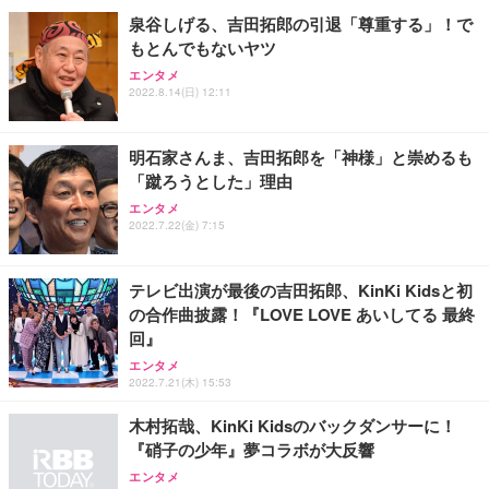
ン樹脂ベース 通気性メッシュ 在宅ワーク H-WY01
￥3,373
￥5,699
￥105,595
泉谷しげる、吉田拓郎の引退「尊重する」！で
(黒網+黒枠+黒足)
もとんでもないヤツ
エンタメ
EIZO ビジネス向けプレミアムモニター | FlexScan
SIHOO B100 オフィスチェア／デスクチェア メッシ
Amazonベーシック ペットシーツ 厚型 ワイド 42枚
2022.8.14(日) 12:11
EV2740X-WT | 27.0型4K UHD・USB Type-C・ホワ
ュチェア 人間工学 疲れない ブラック
x2袋(84枚) ホワイト(吸収面:ライトブルー)
イト
￥27,999
￥3,234
￥109,572
明石家さんま、吉田拓郎を「神様」と崇めるも
「蹴ろうとした」理由
Sezlife オフィスチェア デスクチェア 疲れない テレ
エンタメ
【純正品】27"ゲーミングモニター DualSense 充電
ネオ・ルーライフ ネオ・オムツ L 中型犬用 26枚入
ワーク チェア 強化バックレスト 30度ロッキング機
2022.7.22(金) 7:15
フック付き（CFI-ZDM1J）
り 単品
能 人間工学 椅子 腰サポート 90度跳ね上げ式アーム
レスト 3Dヘッドレスト ハンガー付き 高反発クッシ
￥49,979
￥1,800
￥7,680
ョン PCチェア 通気性メッシュ ゲーミング/勉強/事
テレビ出演が最後の吉田拓郎、KinKi Kidsと初
務用 おしゃれ パソコンチェア (ブラック)
の合作曲披露！『LOVE LOVE あいしてる 最終
Sezlife オフィスチェア デスクチェア 疲れない テレ
【整備済み品】Dell E2724HS 27インチ 液晶モニタ
Smart Basic(スマートベーシック) 【Amazon.co.jp
回』
ワーク チェア 強化バックレスト 30度ロッキング機
ー フルHD（1920×1080）VA 非光沢 HDMI/DisplayP
限定】 Smart Basic アイリスオーヤマ ペットシーツ
エンタメ
能 人間工学 椅子 腰サポート 90度跳ね上げ式アーム
ort/VGA スピーカー内蔵 高さ調整 スイベル VESA対
超厚型 お徳用 ワイド 100枚入 (x 1) (ケース販売)
2022.7.21(木) 15:53
レスト 3Dヘッドレスト ハンガー付き 高反発クッシ
応 ComfortView ビジネス向け
￥7,680
￥15,800
￥3,670
ョン PCチェア 通気性メッシュ ゲーミング/勉強/事
木村拓哉、KinKi Kidsのバックダンサーに！
務用 おしゃれ パソコンチェア (ホワイト)
『硝子の少年』夢コラボが大反響
ANDWINT オフィスチェア デスクチェア 肘なし メ
【MiniLED/24.5inch/280Hz/FHD】GRAPHT THE S
アイリスオーヤマ ペットシーツ 超厚型 お徳用 レギ
エンタメ
ッシュ 通気性 ランバーサポート付き 腰サポート ガ
HOOTER Gaming Monitor 24” Essential ゲーミン