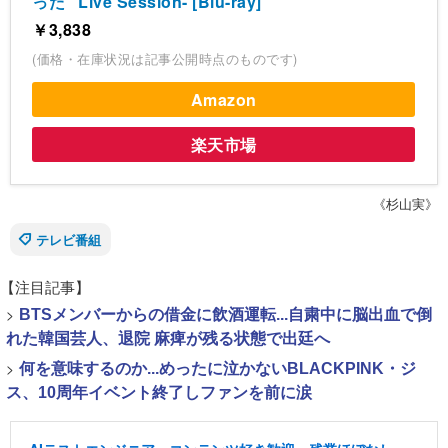
った” Live Session- [Blu-ray]
￥3,838
(価格・在庫状況は記事公開時点のものです)
Amazon
楽天市場
《杉山実》
テレビ番組
【注目記事】
>
BTSメンバーからの借金に飲酒運転...自粛中に脳出血で倒
れた韓国芸人、退院 麻痺が残る状態で出廷へ
>
何を意味するのか...めったに泣かないBLACKPINK・ジ
ス、10周年イベント終了しファンを前に涙