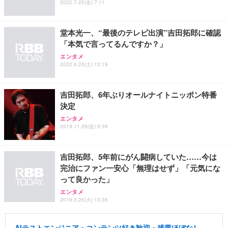
ュラー 200枚入【Amazon.co.jp限定】
2022.7.22(金) 7:11
ス圧無段階昇降 360度回転 キャスター付き コンパク
グモニター QD 24.5インチ 1ms FHD 量子ドット 残
ト 幅52×奥行58.5×高さ84～96cm テレワーク 在宅
像低減 (3年保証 | 輝点保証 | 日本メーカー)
￥3,731
￥4,139
￥34,980
勤務 ブラック
堂本光一、“最後のテレビ出演”吉田拓郎に確認
「本気で言ってるんですか？」
エンタメ
2022.6.25(土) 13:19
吉田拓郎、6年ぶりオールナイトニッポン特番
決定
エンタメ
2019.11.29(金) 9:39
吉田拓郎、5年前にがん闘病していた……今は
完治にファン一安心「無理はせず」「元気にな
って良かった」
エンタメ
2019.3.26(火) 10:35
AIテストエンジニア・コンテンツ好き歓迎・残業ほぼなし