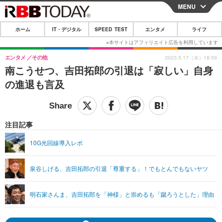
MENU
CLOSE
ホーム
IT・デジタル
SPEED TEST
エンタメ
ライフ
ホーム
IT・デジタル
エンタメ
その他
2023.5.17（水）18:59
南こうせつ、吉田拓郎の引退は「寂しい」自身
IT・デジタルTOP
スマートフォン
SPEED TEST
の進退も言及
ネタ
ガジェット・ツール
エンタメ
ショッピング
その他
エンタメTOP
映画・ドラマ
ライフ
注目記事
韓流・K-POP
韓国・芸能
ライフTOP
グルメ
リリース一覧
10G光回線導入レポ
音楽
スポーツ
ペット
ショッピング
プッシュ通知の停止方法
泉谷しげる、吉田拓郎の引退「尊重する」！でもとんでもないヤツ
グラビア
ブログ
その他
ショッピング
その他
明石家さんま、吉田拓郎を「神様」と崇めるも「蹴ろうとした」理由