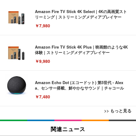
Amazon Fire TV Stick 4K Select | 4Kの高画質スト
リーミング | ストリーミングメディアプレイヤー
￥7,980
Amazon Fire TV Stick 4K Plus | 映画館のような4K
体験 | ストリーミングメディアプレイヤー
￥9,980
Amazon Echo Dot (エコードット) 第5世代 - Alex
a、センサー搭載、鮮やかなサウンド｜チャコール
￥7,480
>> もっと見る
[EdoErgo] オフィスチェア 椅子 テレワーク 疲れな
EIZO ビジネス向けプレミアムモニター | FlexScan
Amazonベーシック ペットシーツ 薄型 レギュラー 1
い 跳ね上げ式アームレスト コンパクト 約105度ロッ
EV3240X-WT | 31.5型4K UHD・USB Type-C・ホワ
関連ニュース
回使い捨て 無香料 ホワイト 300枚
キング pc 事務椅子 360度回転 座面昇降 強化ナイロ
イト