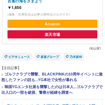
言葉の海をさまよう
￥1,650
(価格・在庫状況は記事公開時点のものです)
Amazon
楽天市場
《杉山実》
ビデオニュース
坂道グループ
乃木坂46
【注目記事】
>
ゴルフクラブで襲撃、BLACKPINKの10周年イベントに激
怒したファンの説も...YG本社で女性が暴れる
>
韓国YGエンタ社屋を襲撃したのは日本人...ゴルフクラブで
出入口の一部を破損、警察が経緯を調査へ