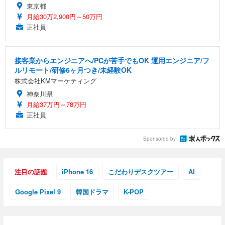
東京都
ANDWINT オフィスチェア デスクチェア 肘なし メ
【MiniLED/24.5inch/280Hz/FHD】GRAPHT THE S
アイリスオーヤマ ペットシーツ 超厚型 お徳用 レギ
月給30万2,900円～50万円
ッシュ 通気性 ランバーサポート付き 腰サポート ガ
HOOTER Gaming Monitor 24” Essential ゲーミン
ュラー 200枚入【Amazon.co.jp限定】
ス圧無段階昇降 360度回転 キャスター付き コンパク
グモニター QD 24.5インチ 1ms FHD 量子ドット 残
正社員
ト 幅52×奥行58.5×高さ84～96cm テレワーク 在宅
像低減 (3年保証 | 輝点保証 | 日本メーカー)
￥3,731
￥4,139
￥34,980
勤務 ブラック
接客業からエンジニアへ/PCが苦手でもOK 運用エンジニア/フ
ルリモート/研修6ヶ月つき/未経験OK
株式会社KMマーケティング
神奈川県
月給37万円～78万円
正社員
Sponsored by
注目の話題
iPhone 16
こだわりデスクツアー
AI
Google Pixel 9
韓国ドラマ
K-POP