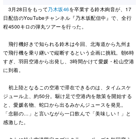
3月28日をもって
乃木坂46
を卒業する鈴木絢音が、17
日配信のYouTubeチャンネル『乃木坂配信中』で、全行
程4500キロの弾丸ツアーを行った。
飛行機好きで知られる鈴木は今回、北海道から九州ま
で飛行機を乗り継いで縦断するという企画に挑戦。朝6時
すぎ、羽田空港から出発し、3時間かけて愛媛・松山空港
に到着。
初上陸となるこの空港で滞在できるのは、タイムスケ
ジュール上、約50分。駆け足で空港内を散策を開始する
と、愛媛名物、蛇口から出るみかんジュースを発見。
「念願の…」と言いながら一口飲んで「美味しい！」と
感激した。