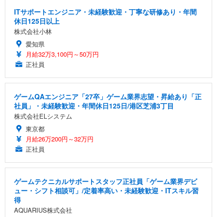
Amazonベーシック ペットシーツ 薄型 レギュラー 1
い 跳ね上げ式アームレスト コンパクト 約105度ロッ
EV3240X-WT | 31.5型4K UHD・USB Type-C・ホワ
回使い捨て 無香料 ホワイト 300枚
ITサポートエンジニア・未経験歓迎・丁寧な研修あり・年間
キング pc 事務椅子 360度回転 座面昇降 強化ナイロ
イト
休日125日以上
ン樹脂ベース 通気性メッシュ 在宅ワーク H-WY01
￥3,373
￥5,699
￥105,595
株式会社小林
(黒網+黒枠+黒足)
愛知県
月給32万3,100円～50万円
EIZO ビジネス向けプレミアムモニター | FlexScan
SIHOO B100 オフィスチェア／デスクチェア メッシ
Amazonベーシック ペットシーツ 厚型 ワイド 42枚
EV2740X-WT | 27.0型4K UHD・USB Type-C・ホワ
正社員
ュチェア 人間工学 疲れない ブラック
x2袋(84枚) ホワイト(吸収面:ライトブルー)
イト
￥27,999
￥3,234
￥109,572
ゲームQAエンジニア「27卒」ゲーム業界志望・昇給あり「正
社員」・未経験歓迎・年間休日125日/港区芝浦3丁目
Sezlife オフィスチェア デスクチェア 疲れない テレ
【純正品】27"ゲーミングモニター DualSense 充電
ネオ・ルーライフ ネオ・オムツ L 中型犬用 26枚入
株式会社ELシステム
ワーク チェア 強化バックレスト 30度ロッキング機
フック付き（CFI-ZDM1J）
り 単品
東京都
能 人間工学 椅子 腰サポート 90度跳ね上げ式アーム
レスト 3Dヘッドレスト ハンガー付き 高反発クッシ
￥49,979
￥1,800
月給26万200円～32万円
￥7,680
ョン PCチェア 通気性メッシュ ゲーミング/勉強/事
正社員
務用 おしゃれ パソコンチェア (ブラック)
Sezlife オフィスチェア デスクチェア 疲れない テレ
【整備済み品】Dell E2724HS 27インチ 液晶モニタ
Smart Basic(スマートベーシック) 【Amazon.co.jp
ワーク チェア 強化バックレスト 30度ロッキング機
ー フルHD（1920×1080）VA 非光沢 HDMI/DisplayP
限定】 Smart Basic アイリスオーヤマ ペットシーツ
ゲームテクニカルサポートスタッフ正社員「ゲーム業界デビ
能 人間工学 椅子 腰サポート 90度跳ね上げ式アーム
ort/VGA スピーカー内蔵 高さ調整 スイベル VESA対
超厚型 お徳用 ワイド 100枚入 (x 1) (ケース販売)
ュー・シフト相談可」/定着率高い・未経験歓迎・ITスキル習
レスト 3Dヘッドレスト ハンガー付き 高反発クッシ
応 ComfortView ビジネス向け
￥7,680
￥15,800
￥3,670
得
ョン PCチェア 通気性メッシュ ゲーミング/勉強/事
AQUARIUS株式会社
務用 おしゃれ パソコンチェア (ホワイト)