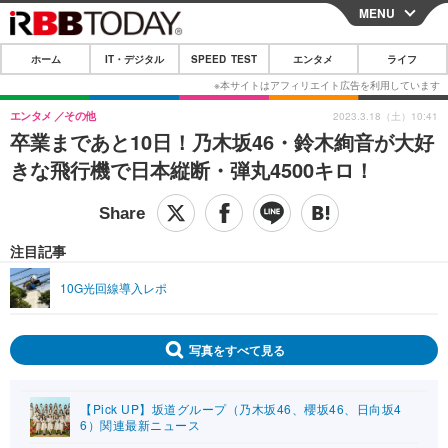
MENU
CLOSE
ホーム
IT・デジタル
SPEED TEST
エンタメ
ライフ
ホーム
IT・デジタル
エンタメ
その他
2023.3.18（土）10:41
卒業まであと10日！乃木坂46・鈴木絢音が大好
IT・デジタルTOP
スマートフォン
SPEED TEST
きな飛行機で日本縦断・弾丸4500キロ！
ネタ
ガジェット・ツール
エンタメ
ショッピング
その他
エンタメTOP
映画・ドラマ
ライフ
注目記事
韓流・K-POP
韓国・芸能
ライフTOP
グルメ
リリース一覧
10G光回線導入レポ
音楽
スポーツ
ペット
ショッピング
プッシュ通知の停止方法
グラビア
ブログ
写真をすべて見る
その他
ショッピング
その他
【Pick UP】坂道グループ（乃木坂46、櫻坂46、日向坂4
6）関連最新ニュース