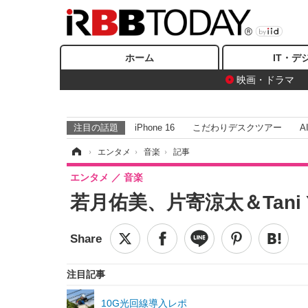
ホーム
IT・デ
映画・ドラマ
注目の話題
iPhone 16
こだわりデスクツアー
A
ホーム
›
エンタメ
›
音楽
›
記事
エンタメ
音楽
若月佑美、片寄涼太＆Tani
注目記事
10G光回線導入レポ