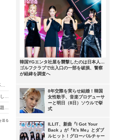
韓国YGエンタ社屋を襲撃したのは日本人…
ゴルフクラブで出入口の一部を破損、警察
が経緯を調査へ
HIKAKIN、熊本地震に2000万円を寄付 動画で募金方法を解説し支援を呼びかけ
8年交際を実らせ結婚！韓国
羽生結弦自らポーズを提案し撮影！完全撮り下ろし2027年度版カレンダーが発売決定！
女性歌手、音楽プロデューサ
ーと明日（8日）ソウルで挙
熊本地震の瞬間、手術室の緊迫ニュース映像が話題！「本当にすごい」「尊敬の念しかない」
式
を送る
ILLIT、新曲『I Got Your
Back 』が『It’s Me』とダブ
ルヒット！グローバルチャー