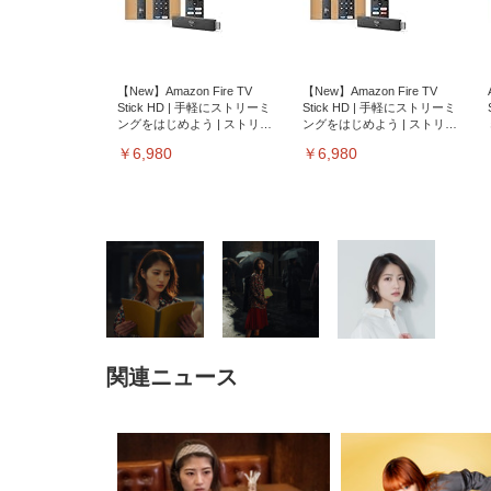
【New】Amazon Fire TV
【New】Amazon Fire TV
Stick HD | 手軽にストリーミ
Stick HD | 手軽にストリーミ
ングをはじめよう | ストリー
ングをはじめよう | ストリー
ミングメディアプレイヤー
ミングメディアプレイヤー
￥6,980
￥6,980
関連ニュース
EIZO ビジネス向けプレミア
EIZO ビジネス向けプレミア
【純
[EdoErgo] オフィスチェア 椅
Amazonベーシック ペットシ
SIHOO B100 オフィスチェア
Amazonベーシック ペットシ
ムモニター | FlexScan
ムモニター | FlexScan
ニタ
子 テレワーク 疲れない 跳ね
ーツ 薄型 レギュラー 1回使い
／デスクチェア メッシュチェ
ーツ 厚型 ワイド 42枚x2袋(84
EV3240X-WT | 31.5型4K
EV2740X-WT | 27.0型4K
ク付
上げ式アームレスト コンパク
捨て 無香料 ホワイト 300枚
ア 人間工学 疲れない ブラッ
枚) ホワイト(吸収面:ライトブ
UHD・USB Type-C・ホワイ
UHD・USB Type-C・ホワイ
ト 約105度ロッキング pc 事務
￥105,595
￥109,572
ク
ルー)
￥4
ト
ト
￥5,699
￥3,373
￥27,999
￥3,234
椅子 360度回転 座面昇降 強化