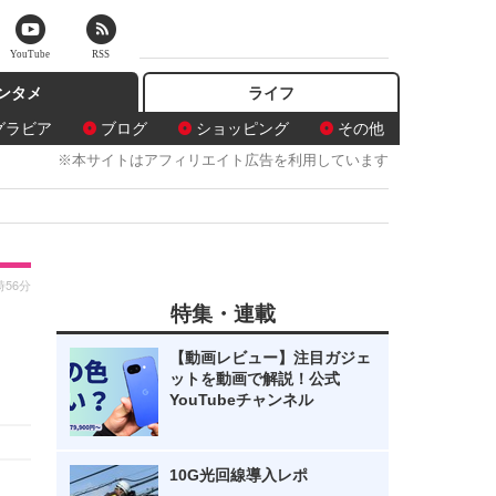
YouTube
RSS
ンタメ
ライフ
グラビア
ブログ
ショッピング
その他
※本サイトはアフィリエイト広告を利用しています
時56分
特集・連載
【動画レビュー】注目ガジェ
ットを動画で解説！公式
YouTubeチャンネル
10G光回線導入レポ