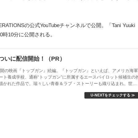
RATIONSの公式YouTubeチャンネルで公開。「Tani Yuuki
日20時10分に公開される。
ついに配信開始！（PR）
年公開の映画『トップガン』続編。『トップガン』といえば、アメリカ海
ート養成学校、通称“トップガン”に所属するエースパイロット候補生の
描かれた作品で、瑞々しい青春＆ラブ・ストーリーも織り込まれ、世界
大ヒットを記録した。トム・クルーズを一躍ハリウッドのスターダに押
U-NEXTをチェックする ≫
ても知られる。