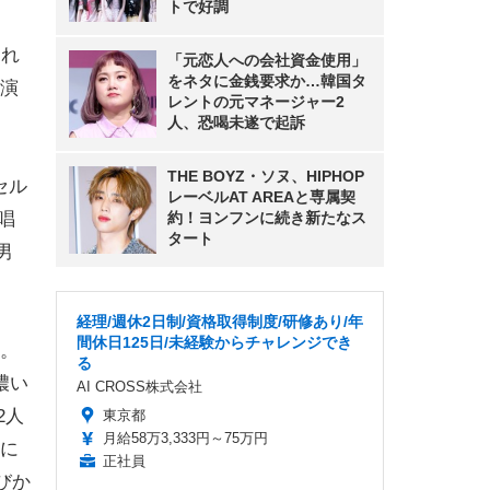
トで好調
され
「元恋人への会社資金使用」
をネタに金銭要求か…韓国タ
出演
レントの元マネージャー2
人、恐喝未遂で起訴
THE BOYZ・ソヌ、HIPHOP
セル
レーベルAT AREAと専属契
歌唱
約！ヨンフンに続き新たなス
タート
男
経理/週休2日制/資格取得制度/研修あり/年
間休日125日/未経験からチャレンジでき
。
る
濃い
AI CROSS株式会社
2人
東京都
月給58万3,333円～75万円
に
正社員
びか