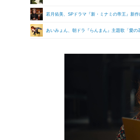
若月佑美、SPドラマ『新・ミナミの帝王』新作
あいみょん、朝ドラ『らんまん』主題歌「愛の花