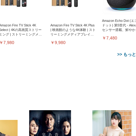
Amazon Echo Dot (
Amazon Fire TV Stick 4K
Amazon Fire TV Stick 4K Plus
ドット) 第5世代 - Ale
Select | 4Kの高画質ストリー
| 映画館のような4K体験 | スト
センサー搭載、鮮やか
ミング | ストリーミングメデ
リーミングメディアプレイヤ
サウンド｜チャコール
￥7,480
ィアプレイヤー
ー
￥7,980
￥9,980
>> もっ
【整備済み品】Dell
【MiniLED/24.5inch/280Hz/
正品】27"ゲーミングモ
ANDWINT オフィスチ
アイリスオーヤマ ペ
Sezlife オフィスチェア デスク
ネオ・ルーライフ ネオ・オム
E2724HS 27インチ 液晶モ
Sezlife オフィスチェア デスク
Smart Basic(スマートベーシ
GRAPHT THE SHOOTER
ー DualSense 充電フッ
ア デスクチェア 肘なし
シーツ 超厚型 お徳用 
チェア 疲れない テレワーク
ツ L 中型犬用 26枚入り 単品
ニター フル
チェア 疲れない テレワーク
ック) 【Amazon.co.jp限定】
Gaming Monitor 24” Essential
き（CFI-ZDM1J）
ッシュ 通気性 ランバ
ュラー 200枚入
チェア 強化バックレスト 30
HD（1920×1080）VA 非光
チェア 強化バックレスト 30度
Smart Basic アイリスオーヤマ
ーミングモニター QD 24.5イ
ポート付き 腰サポート
【Amazon.co.jp限定】
￥1,800
￥15,800
￥34,980
9,979
度ロッキング機能 人間工学 椅
沢 HDMI/DisplayPort/VGA
ロッキング機能 人間工学 椅子
ペットシーツ 超厚型 お徳用
￥4,139
￥3,731
1ms FHD 量子ドット 残像低減
ス圧無段階昇降 360度
￥7,680
￥7,680
￥3,670
子 腰サポート 90度跳ね上げ
スピーカー内蔵 高さ調整 ス
腰サポート 90度跳ね上げ式ア
ワイド 100枚入 (x 1) (ケース
年保証 | 輝点保証 | 日本メーカ
転 キャスター付き コ