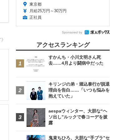
東京都
月給25万円～30万円
正社員
Sponsored by
T》
アクセスランキング
すかんち・小川文明さん死
去……4月より闘病中だった
キリンジの弟・堀込泰行が脱退
理由を告白……「いつも悩みを
抱えていた」
aespaウィンター、大胆な“ヘ
ソ出し”ルックで春コーデを披
露
鬼束ちひろ、大胆な“手ブラ”セ