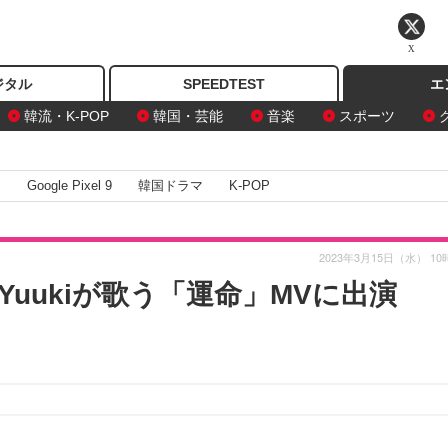
X
ジタル
SPEEDTEST
エ
韓流・K-POP
韓国・芸能
音楽
スポーツ
I
Google Pixel 9
韓国ドラマ
K-POP
2023年3月15日（水） 10
 Yuukiが歌う「運命」MVに出演