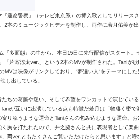
ドラマ『運命警察』（テレビ東京系）の挿入歌としてリリース
カバー。2本のミュージックビデオを制作し、両作に若月佑美が
ルバム『多面態』の中から、本日15日に先行配信がスタート。
er.」「片寄涼太ver.」という2本のMVが制作された。Taniが
のMVは映像がリンクしており、“夢追い人“をテーマにした
で映し出している。
たちの葛藤や迷い、そして希望をワンカットで演じている
はTaniが互いに出演している点も特徴だ若月は「物凄く密で
寄り添うような運命とTaniさんの包み込むような運命。お
強く胸を打たれたので、井之脇さんと共に表現者として楽曲
、両ver.ともたくさんご覧いただけたらと思います」と呼