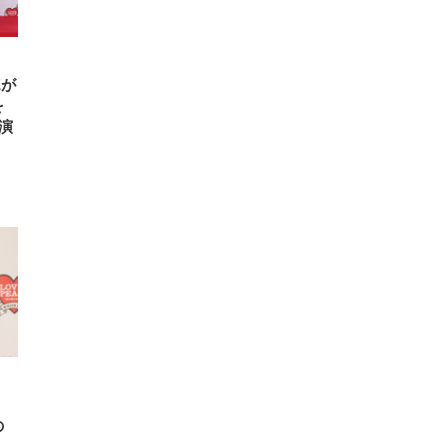
Eが
を
演
、
の
し