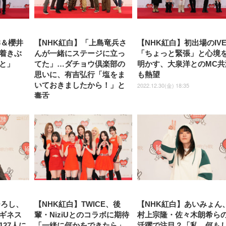
ュ ゲーミング/勉強/事務用 お
ゲーミング/勉強/事務用 おし
しゃれ パソコンチェア (ブラ
ゃれ パソコンチェア (ホワイ
ック)
ト)
洋＆櫻井
【NHK紅白】「上島竜兵さ
【NHK紅白】初出場のIV
着きぶ
んが一緒にステージに立っ
「ちょっと緊張」と心境
と」
てた」…ダチョウ倶楽部の
明かす、大泉洋とのMC共
思いに、有吉弘行「塩をま
も熱望
いておきましたから！」と
2022.12.30(金) 18:35
毒舌
2022.12.30(金) 14:51
ひろし、
【NHK紅白】TWICE、後
【NHK紅白】あいみょん
ギネス
輩・NiziUとのコラボに期待
村上宗隆・佐々木朗希ら
27人に
「一緒に何かをできたら」
活躍で注目？「私、何も