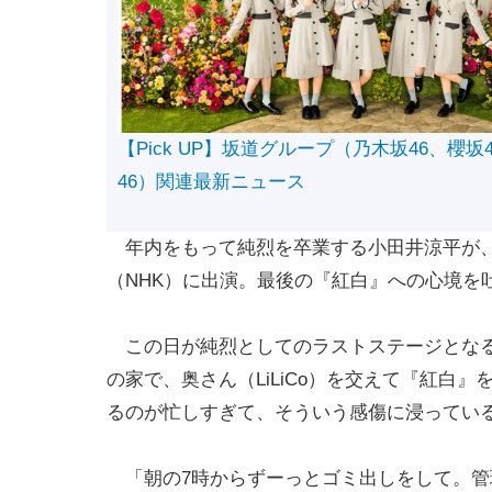
【Pick UP】坂道グループ（乃木坂46、櫻坂
46）関連最新ニュース
年内をもって純烈を卒業する小田井涼平が、
（NHK）に出演。最後の『紅白』への心境を
この日が純烈としてのラストステージとなる
の家で、奥さん（LiLiCo）を交えて『紅白
るのが忙しすぎて、そういう感傷に浸ってい
「朝の7時からずーっとゴミ出しをして。管