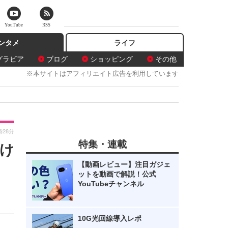
YouTube
RSS
ンタメ
ライフ
グラビア
ブログ
ショッピング
その他
※本サイトはアフィリエイト広告を利用しています
時28分
特集・連載
け
【動画レビュー】注目ガジェ
ットを動画で解説！公式
YouTubeチャンネル
10G光回線導入レポ