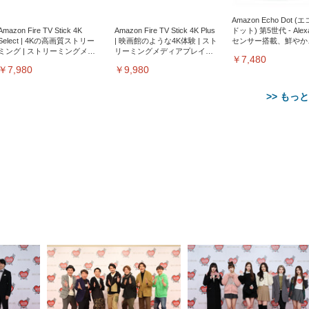
Amazon Echo Dot (
Amazon Fire TV Stick 4K
Amazon Fire TV Stick 4K Plus
ドット) 第5世代 - Ale
Select | 4Kの高画質ストリー
| 映画館のような4K体験 | スト
センサー搭載、鮮やか
ミング | ストリーミングメデ
リーミングメディアプレイヤ
サウンド｜チャコール
￥7,480
ィアプレイヤー
ー
￥7,980
￥9,980
>> もっ
【整備済み品】Dell
【MiniLED/24.5inch/280Hz/
正品】27"ゲーミングモ
ANDWINT オフィスチ
アイリスオーヤマ ペ
Sezlife オフィスチェア デスク
ネオ・ルーライフ ネオ・オム
E2724HS 27インチ 液晶モ
Sezlife オフィスチェア デスク
Smart Basic(スマートベーシ
GRAPHT THE SHOOTER
ー DualSense 充電フッ
ア デスクチェア 肘なし
シーツ 超厚型 お徳用 
チェア 疲れない テレワーク
ツ L 中型犬用 26枚入り 単品
ニター フル
チェア 疲れない テレワーク
ック) 【Amazon.co.jp限定】
Gaming Monitor 24” Essential
き（CFI-ZDM1J）
ッシュ 通気性 ランバ
ュラー 200枚入
チェア 強化バックレスト 30
HD（1920×1080）VA 非光
チェア 強化バックレスト 30度
Smart Basic アイリスオーヤマ
ーミングモニター QD 24.5イ
ポート付き 腰サポート
【Amazon.co.jp限定】
￥1,800
￥15,800
￥34,980
9,979
度ロッキング機能 人間工学 椅
沢 HDMI/DisplayPort/VGA
ロッキング機能 人間工学 椅子
ペットシーツ 超厚型 お徳用
￥4,139
￥3,731
1ms FHD 量子ドット 残像低減
ス圧無段階昇降 360度
￥7,680
￥7,680
￥3,670
子 腰サポート 90度跳ね上げ
スピーカー内蔵 高さ調整 ス
腰サポート 90度跳ね上げ式ア
ワイド 100枚入 (x 1) (ケース
年保証 | 輝点保証 | 日本メーカ
転 キャスター付き コ
式アームレスト 3Dヘッドレス
イベル VESA対応
ームレスト 3Dヘッドレスト
販売)
クト 幅52×奥行58.5×
ト ハンガー付き 高反発クッシ
ComfortView ビジネス向け
ハンガー付き 高反発クッショ
84～96cm テレワーク
ョン PCチェア 通気性メッシ
ン PCチェア 通気性メッシュ
宅勤務 ブラック