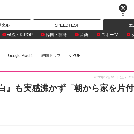
X
ジタル
SPEEDTEST
エ
韓流・K-POP
韓国・芸能
音楽
スポーツ
I
Google Pixel 9
韓国ドラマ
K-POP
2022年12月31日（土） 19
白』も実感沸かず「朝から家を片付