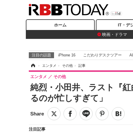
ホーム
IT・デ
映画・ドラマ
注目の話題
iPhone 16
こだわりデスクツアー
A
ホーム
›
エンタメ
›
その他
›
記事
エンタメ
その他
純烈・小田井、ラスト『紅
るのが忙しすぎて」
注目記事