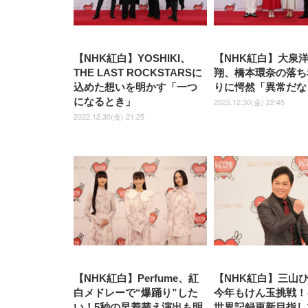
【NHK紅白】YOSHIKI、
【NHK紅白】大泉
THE LAST ROCKSTARSに
翔、橋本環奈の落ち
込めた想いを明かす「一つ
りに愕然「異常だな
になるとき」
2022.12.30(金) 22:45
2022.12.30(金) 21:25
【NHK紅白】Perfume、紅
【NHK紅白】三山
白メドレーで“爆踊り”した
今年もけん玉挑戦！
い！5秒の早着替え演出も明
世界記録更新目指し1