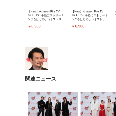
【New】Amazon Fire TV
【New】Amazon Fire TV
Stick HD | 手軽にストリーミ
Stick HD | 手軽にストリーミ
ングをはじめよう | ストリー
ングをはじめよう | ストリー
ミングメディアプレイヤー
ミングメディアプレイヤー
￥6,980
￥6,980
関連ニュース
EIZO ビジネス向けプレミア
EIZO ビジネス向けプレミア
【純
[EdoErgo] オフィスチェア 椅
Amazonベーシック ペットシ
SIHOO B100 オフィスチェア
Amazonベーシック ペットシ
ムモニター | FlexScan
ムモニター | FlexScan
ニタ
子 テレワーク 疲れない 跳ね
ーツ 薄型 レギュラー 1回使い
／デスクチェア メッシュチェ
ーツ 厚型 ワイド 42枚x2袋(84
EV3240X-WT | 31.5型4K
EV2740X-WT | 27.0型4K
ク付
上げ式アームレスト コンパク
捨て 無香料 ホワイト 300枚
ア 人間工学 疲れない ブラッ
枚) ホワイト(吸収面:ライトブ
UHD・USB Type-C・ホワイ
UHD・USB Type-C・ホワイ
ト 約105度ロッキング pc 事務
￥105,595
￥109,572
ク
ルー)
￥4
ト
ト
￥5,699
￥3,373
￥27,999
￥3,234
椅子 360度回転 座面昇降 強化
ナイロン樹脂ベース 通気性メ
ッシュ 在宅ワーク H-
WY01(黒網+黒枠+黒足)