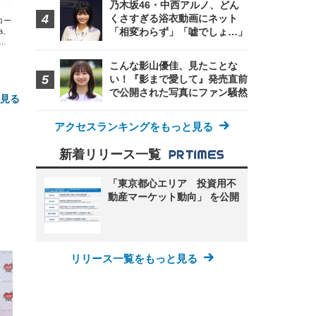
乃木坂46・中西アルノ、どん
くさすぎる浴衣動画にネット
エコー
「相変わらず」「嘘でしょ…」
xa、
な
こんな影山優佳、見たことな
い！『影まで愛して』発売直前
で公開された写真にファン騒然
と見る
アクセスランキングをもっと見る
新着リリース一覧
「東京都心エリア 投資用不
動産マーケット動向」 を公開
FHD】
ェ
ット
 メ
レギ
 ゲ
ーサ
リリース一覧をもっと見る
ンチ
 ガ
 (3
回
ー)
ンパ
高さ
 在