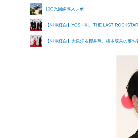
10G光回線導入レポ
【NHK紅白】YOSHIKI、THE LAST ROC
【NHK紅白】大泉洋＆櫻井翔、橋本環奈の落ち