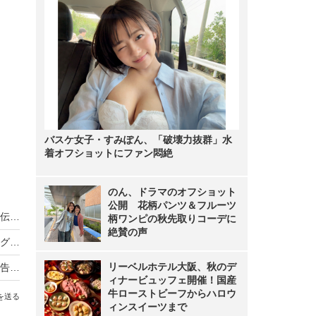
バスケ女子・すみぽん、「破壊力抜群」水
着オフショットにファン悶絶
のん、ドラマのオフショット
公開 花柄パンツ＆フルーツ
ノンスタ井上、妻から思わぬ不満！意外にモテる伝説に黄信号
柄ワンピの秋先取りコーデに
絶賛の声
超とき宣・菅田愛貴、スタジオで突然号泣「他のグループを下げる風潮にイライラしちゃう」
リーベルホテル大阪、秋のデ
原田知世、芸能界入りのきっかけとなった俳優を告白「“会いたい”って思って」
ィナービュッフェ開催！国産
牛ローストビーフからハロウ
を送る
ィンスイーツまで