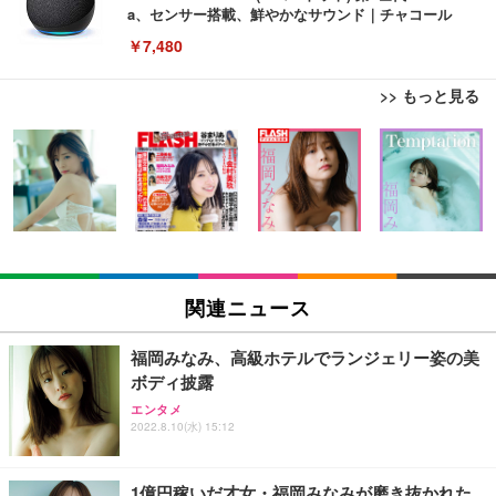
a、センサー搭載、鮮やかなサウンド｜チャコール
￥7,480
>> もっと見る
[EdoErgo] オフィスチェア 椅子 テレワーク 疲れな
EIZO ビジネス向けプレミアムモニター | FlexScan
Amazonベーシック ペットシーツ 薄型 レギュラー 1
い 跳ね上げ式アームレスト コンパクト 約105度ロッ
EV3240X-WT | 31.5型4K UHD・USB Type-C・ホワ
回使い捨て 無香料 ホワイト 300枚
キング pc 事務椅子 360度回転 座面昇降 強化ナイロ
イト
ン樹脂ベース 通気性メッシュ 在宅ワーク H-WY01
￥3,373
￥5,699
￥105,595
(黒網+黒枠+黒足)
EIZO ビジネス向けプレミアムモニター | FlexScan
SIHOO B100 オフィスチェア／デスクチェア メッシ
Amazonベーシック ペットシーツ 厚型 ワイド 42枚
EV2740X-WT | 27.0型4K UHD・USB Type-C・ホワ
ュチェア 人間工学 疲れない ブラック
x2袋(84枚) ホワイト(吸収面:ライトブルー)
関連ニュース
イト
￥27,999
￥3,234
￥109,572
福岡みなみ、高級ホテルでランジェリー姿の美
ボディ披露
Sezlife オフィスチェア デスクチェア 疲れない テレ
【純正品】27"ゲーミングモニター DualSense 充電
ネオ・ルーライフ ネオ・オムツ L 中型犬用 26枚入
エンタメ
ワーク チェア 強化バックレスト 30度ロッキング機
フック付き（CFI-ZDM1J）
り 単品
2022.8.10(水) 15:12
能 人間工学 椅子 腰サポート 90度跳ね上げ式アーム
レスト 3Dヘッドレスト ハンガー付き 高反発クッシ
￥49,979
￥1,800
￥7,680
ョン PCチェア 通気性メッシュ ゲーミング/勉強/事
1億円稼いだ才女・福岡みなみが磨き抜かれた