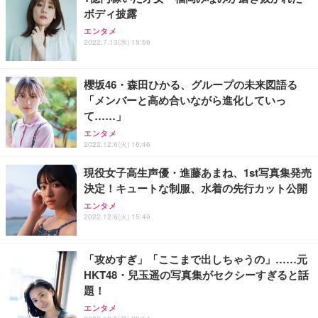
務用 おしゃれ パソコンチェア (ブラック)
ボディ披露
Sezlife オフィスチェア デスクチェア 疲れない テレ
【整備済み品】Dell E2724HS 27インチ 液晶モニタ
Smart Basic(スマートベーシック) 【Amazon.co.jp
エンタメ
ワーク チェア 強化バックレスト 30度ロッキング機
ー フルHD（1920×1080）VA 非光沢 HDMI/DisplayP
限定】 Smart Basic アイリスオーヤマ ペットシーツ
2022.7.13(水) 15:56
能 人間工学 椅子 腰サポート 90度跳ね上げ式アーム
ort/VGA スピーカー内蔵 高さ調整 スイベル VESA対
超厚型 お徳用 ワイド 100枚入 (x 1) (ケース販売)
レスト 3Dヘッドレスト ハンガー付き 高反発クッシ
応 ComfortView ビジネス向け
￥7,680
￥15,800
￥3,670
ョン PCチェア 通気性メッシュ ゲーミング/勉強/事
櫻坂46・森田ひかる、グループの未来図語る
務用 おしゃれ パソコンチェア (ホワイト)
「メンバーと高め合いながら進化していっ
ANDWINT オフィスチェア デスクチェア 肘なし メ
【MiniLED/24.5inch/280Hz/FHD】GRAPHT THE S
アイリスオーヤマ ペットシーツ 超厚型 お徳用 レギ
て……」
ッシュ 通気性 ランバーサポート付き 腰サポート ガ
HOOTER Gaming Monitor 24” Essential ゲーミン
ュラー 200枚入【Amazon.co.jp限定】
ス圧無段階昇降 360度回転 キャスター付き コンパク
グモニター QD 24.5インチ 1ms FHD 量子ドット 残
エンタメ
ト 幅52×奥行58.5×高さ84～96cm テレワーク 在宅
像低減 (3年保証 | 輝点保証 | 日本メーカー)
￥3,731
2022.12.6(火) 16:46
￥4,139
￥34,980
勤務 ブラック
現役女子高生声優・進藤あまね、1st写真集発売
決定！キュートな制服、水着の先行カット公開
エンタメ
2022.12.6(火) 15:49
「攻めすぎ」「ここまで出しちゃうの」……元
HKT48・兒玉遥の写真集がセクシーすぎると話
題！
エンタメ