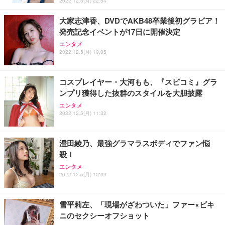
2022.12.5(月) 22:54
大家志津香、DVDでAKB48卒業後初グラビア！
発売記念イベントが17日に開催決定
エンタメ
2022.12.5(月) 19:05
コスプレイヤー・大河もも、『スピコミ』グラ
ンプリ獲得した抜群のスタイルを大胆披露
エンタメ
2022.12.5(月) 11:32
澄田綾乃、最強グラマラスボディでファン悩
殺！
エンタメ
2022.12.5(月) 10:09
雪平莉左、「現場がざわついた」ファー×ビキ
ニのセクシーオフショット