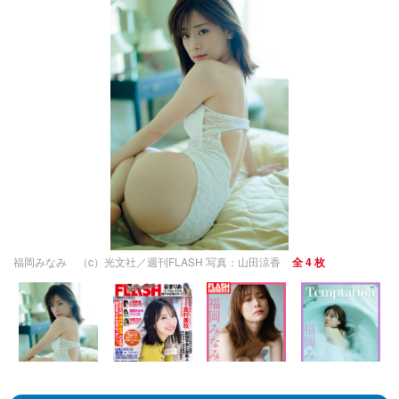
福岡みなみ （c）光文社／週刊FLASH 写真：山田涼香
全 4 枚