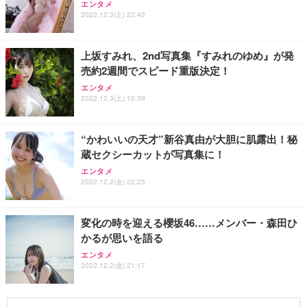
エンタメ
2022.12.3(土) 22:42
上坂すみれ、2nd写真集『すみれのゆめ』が発
売約2週間でスピード重版決定！
エンタメ
2022.12.3(土) 10:39
“かわいいの天才”新谷真由が大胆に肌露出！秘
蔵セクシーカットが写真集に！
エンタメ
2022.12.2(金) 22:25
変化の時を迎える櫻坂46……メンバー・森田ひ
かるが思いを語る
エンタメ
2022.12.2(金) 21:17