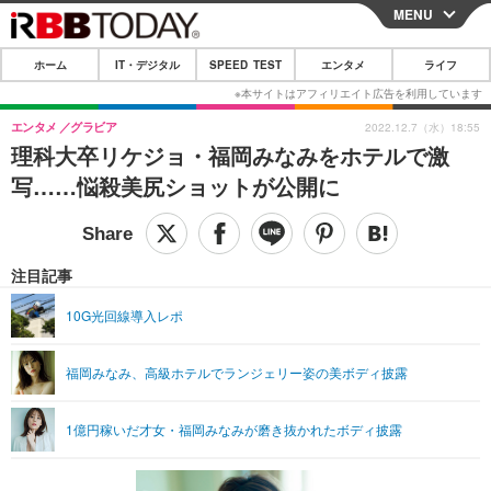
MENU
CLOSE
ホーム
IT・デジタル
SPEED TEST
エンタメ
ライフ
ホーム
IT・デジタル
エンタメ
グラビア
2022.12.7（水）18:55
理科大卒リケジョ・福岡みなみをホテルで激
IT・デジタルTOP
スマートフォン
SPEED TEST
写……悩殺美尻ショットが公開に
ネタ
ガジェット・ツール
エンタメ
ショッピング
その他
エンタメTOP
映画・ドラマ
ライフ
注目記事
韓流・K-POP
韓国・芸能
ライフTOP
グルメ
リリース一覧
10G光回線導入レポ
音楽
スポーツ
ペット
ショッピング
プッシュ通知の停止方法
福岡みなみ、高級ホテルでランジェリー姿の美ボディ披露
グラビア
ブログ
その他
ショッピング
その他
1億円稼いだ才女・福岡みなみが磨き抜かれたボディ披露