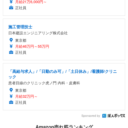
月給21万6,000円～
正社員
施工管理技士
日本建設エンジニアリング株式会社
東京都
月給46万円～55万円
正社員
「高給与求人」/「日勤のみ可」/「土日休み」/看護師/クリニ
ック
患者目線のクリニック虎ノ門 内科・皮膚科
東京都
月給32万円～
正社員
Sponsored by
Amazon売れ筋ランキング