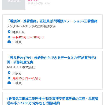
2022.12.4(日) 13:58
「看護師・准看護師」正社員/訪問看護ステーション/正看護師
メンタルヘルスラボの訪問看護横浜
神奈川県
年収420万円～500万円
正社員
「残り枠わずか!」未経験からできるデータ入力/昇給賞与年2
回・研修制度充実
AQUARIUS株式会社
大阪府
月給25万円～40万円
正社員
1級電気工事施工管理技士/特別高圧受変電設備の工程・品質管
理/年収〜1200万/定年なし/面接確約