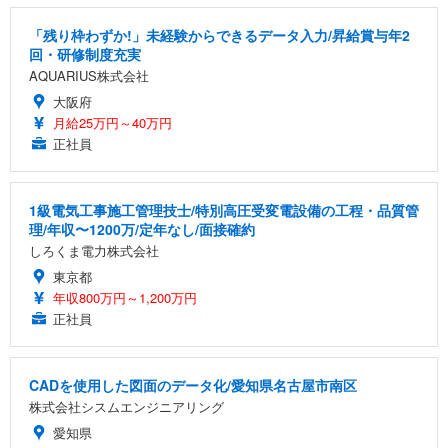
「残り枠わずか!」未経験からできるデータ入力/昇給賞与年2
回・研修制度充実
AQUARIUS株式会社
大阪府
月給25万円～40万円
正社員
1級電気工事施工管理技士/特別高圧受変電設備の工程・品質管
理/年収〜1200万/定年なし/面接確約
しろくま電力株式会社
東京都
年収800万円～1,200万円
正社員
CADを使用した図面のデータ化/愛知県名古屋市南区
株式会社シスムエンジニアリング
愛知県