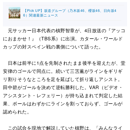
【Pick UP】坂道グループ（乃木坂46、櫻坂46、日向坂4
6）関連最新ニュース
元サッカー日本代表の槙野智章が、4日放送の『アッコ
におまかせ！』（TBS系）に出演。カタール・ワールド
カップの対スペイン戦の裏側について語った。
日本は前半に1点を先制されたまま後半を迎えたが、堂
安律のゴールで同点に。続いて三笘薫がラインをギリギ
リ割りそうなところを足を延ばして折り返しアシスト。
田中碧がゴールを決めて逆転勝利した。VAR（ビデオ・
アシスタント・レフェリー）が持ち込まれて判定した結
果、ボールはわずかにラインを割っておらず、ゴールが
認められた。
この試合を現地で解説していた槙野は、「みんなライ