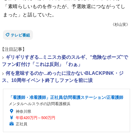
「素晴らしいものを作ったが、予選敗退につながってし
まった」と話していた。
《杉山実》
テレビ番組
【注目記事】
>
ギリギリすぎる...ミニスカ姿のスルギ、“危険なポーズ”で
ファン釘付け「これは反則」「わぁ」
>
何を意味するのか...めったに泣かないBLACKPINK・ジ
ス、10周年イベント終了しファンを前に涙
「看護師・准看護師」正社員/訪問看護ステーション/正看護師
メンタルヘルスラボの訪問看護横浜
神奈川県
年収420万円～500万円
正社員