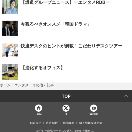
【坂道グループニュース】ーエンタメRBBー
今観るべきオススメ「韓国ドラマ」
快適デスクのヒントが満載！こだわりデスクツアー
【進化するオフィス】
記事
ホーム
›
エンタメ
›
その他
›
TOP
Home
X
YouTube
お問合せ
広告掲載
会社概要
個人情報保護方針
紹介した商品/サービスを購入、契約した場合に、