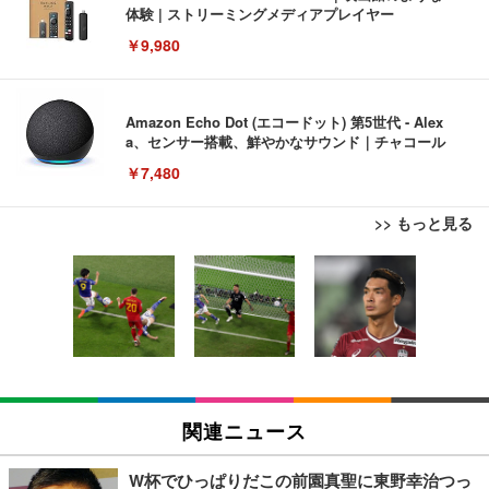
体験 | ストリーミングメディアプレイヤー
￥9,980
Amazon Echo Dot (エコードット) 第5世代 - Alex
a、センサー搭載、鮮やかなサウンド｜チャコール
￥7,480
>> もっと見る
[EdoErgo] オフィスチェア 椅子 テレワーク 疲れな
EIZO ビジネス向けプレミアムモニター | FlexScan
Amazonベーシック ペットシーツ 薄型 レギュラー 1
い 跳ね上げ式アームレスト コンパクト 約105度ロッ
EV3240X-WT | 31.5型4K UHD・USB Type-C・ホワ
回使い捨て 無香料 ホワイト 300枚
キング pc 事務椅子 360度回転 座面昇降 強化ナイロ
イト
ン樹脂ベース 通気性メッシュ 在宅ワーク H-WY01
￥3,373
￥5,699
￥105,595
(黒網+黒枠+黒足)
EIZO ビジネス向けプレミアムモニター | FlexScan
SIHOO B100 オフィスチェア／デスクチェア メッシ
Amazonベーシック ペットシーツ 厚型 ワイド 42枚
EV2740X-WT | 27.0型4K UHD・USB Type-C・ホワ
ュチェア 人間工学 疲れない ブラック
x2袋(84枚) ホワイト(吸収面:ライトブルー)
関連ニュース
イト
￥27,999
￥3,234
￥109,572
W杯でひっぱりだこの前園真聖に東野幸治つっ