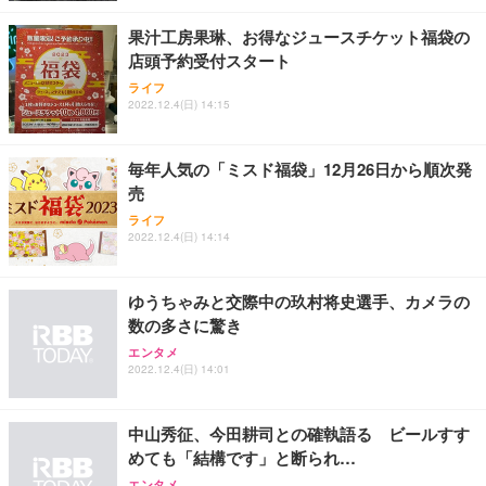
果汁工房果琳、お得なジュースチケット福袋の
店頭予約受付スタート
ライフ
2022.12.4(日) 14:15
毎年人気の「ミスド福袋」12月26日から順次発
売
ライフ
2022.12.4(日) 14:14
ゆうちゃみと交際中の玖村将史選手、カメラの
数の多さに驚き
エンタメ
2022.12.4(日) 14:01
中山秀征、今田耕司との確執語る ビールすす
めても「結構です」と断られ…
エンタメ