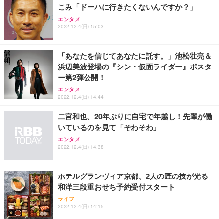
こみ「ドーハに行きたくないんですか？」
Sezlife オフィスチェア デスクチェア 疲れない テレ
【純正品】27"ゲーミングモニター DualSense 充電
ネオ・ルーライフ ネオ・オムツ L 中型犬用 26枚入
エンタメ
ワーク チェア 強化バックレスト 30度ロッキング機
2022.12.4(日) 15:03
フック付き（CFI-ZDM1J）
り 単品
能 人間工学 椅子 腰サポート 90度跳ね上げ式アーム
レスト 3Dヘッドレスト ハンガー付き 高反発クッシ
￥49,979
￥1,800
￥7,680
ョン PCチェア 通気性メッシュ ゲーミング/勉強/事
「あなたを信じてあなたに託す。」池松壮亮＆
務用 おしゃれ パソコンチェア (ブラック)
浜辺美波登場の『シン・仮面ライダー』ポスタ
Sezlife オフィスチェア デスクチェア 疲れない テレ
【整備済み品】Dell E2724HS 27インチ 液晶モニタ
Smart Basic(スマートベーシック) 【Amazon.co.jp
ー第2弾公開！
ワーク チェア 強化バックレスト 30度ロッキング機
ー フルHD（1920×1080）VA 非光沢 HDMI/DisplayP
限定】 Smart Basic アイリスオーヤマ ペットシーツ
能 人間工学 椅子 腰サポート 90度跳ね上げ式アーム
ort/VGA スピーカー内蔵 高さ調整 スイベル VESA対
超厚型 お徳用 ワイド 100枚入 (x 1) (ケース販売)
エンタメ
2022.12.4(日) 14:44
レスト 3Dヘッドレスト ハンガー付き 高反発クッシ
応 ComfortView ビジネス向け
￥7,680
￥15,800
￥3,670
ョン PCチェア 通気性メッシュ ゲーミング/勉強/事
二宮和也、20年ぶりに自宅で年越し！先輩が働
務用 おしゃれ パソコンチェア (ホワイト)
いているのを見て「そわそわ」
ANDWINT オフィスチェア デスクチェア 肘なし メ
【MiniLED/24.5inch/280Hz/FHD】GRAPHT THE S
アイリスオーヤマ ペットシーツ 超厚型 お徳用 レギ
ッシュ 通気性 ランバーサポート付き 腰サポート ガ
HOOTER Gaming Monitor 24” Essential ゲーミン
エンタメ
ュラー 200枚入【Amazon.co.jp限定】
ス圧無段階昇降 360度回転 キャスター付き コンパク
グモニター QD 24.5インチ 1ms FHD 量子ドット 残
2022.12.4(日) 14:38
ト 幅52×奥行58.5×高さ84～96cm テレワーク 在宅
像低減 (3年保証 | 輝点保証 | 日本メーカー)
￥3,731
￥4,139
￥34,980
勤務 ブラック
ホテルグランヴィア京都、2人の匠の技が光る
和洋三段重おせち予約受付スタート
ライフ
2022.12.4(日) 14:15