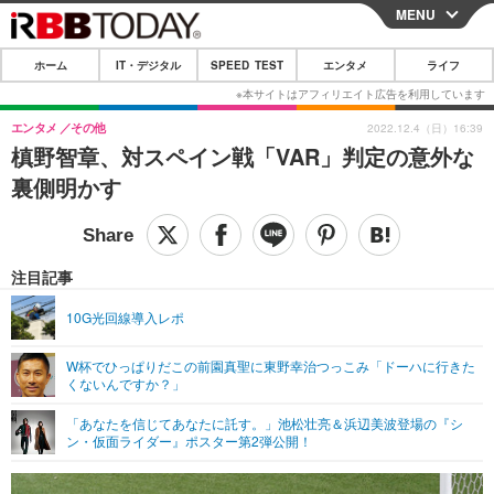
MENU
CLOSE
ホーム
IT・デジタル
SPEED TEST
エンタメ
ライフ
ホーム
IT・デジタル
エンタメ
その他
2022.12.4（日）16:39
槙野智章、対スペイン戦「VAR」判定の意外な
IT・デジタルTOP
スマートフォン
SPEED TEST
裏側明かす
ネタ
ガジェット・ツール
エンタメ
ショッピング
その他
エンタメTOP
映画・ドラマ
ライフ
注目記事
韓流・K-POP
韓国・芸能
ライフTOP
グルメ
リリース一覧
10G光回線導入レポ
音楽
スポーツ
ペット
ショッピング
プッシュ通知の停止方法
W杯でひっぱりだこの前園真聖に東野幸治つっこみ「ドーハに行きた
くないんですか？」
グラビア
ブログ
その他
「あなたを信じてあなたに託す。」池松壮亮＆浜辺美波登場の『シ
ショッピング
その他
ン・仮面ライダー』ポスター第2弾公開！