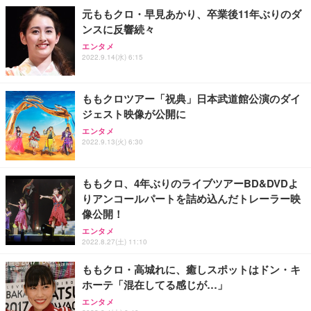
務用 おしゃれ パソコンチェア (ホワイト)
元ももクロ・早見あかり、卒業後11年ぶりのダ
ンスに反響続々
ANDWINT オフィスチェア デスクチェア 肘なし メ
【MiniLED/24.5inch/280Hz/FHD】GRAPHT THE S
アイリスオーヤマ ペットシーツ 超厚型 お徳用 レギ
ッシュ 通気性 ランバーサポート付き 腰サポート ガ
HOOTER Gaming Monitor 24” Essential ゲーミン
エンタメ
ュラー 200枚入【Amazon.co.jp限定】
ス圧無段階昇降 360度回転 キャスター付き コンパク
グモニター QD 24.5インチ 1ms FHD 量子ドット 残
2022.9.14(水) 6:15
ト 幅52×奥行58.5×高さ84～96cm テレワーク 在宅
像低減 (3年保証 | 輝点保証 | 日本メーカー)
￥3,731
￥4,139
￥34,980
勤務 ブラック
ももクロツアー「祝典」日本武道館公演のダイ
ジェスト映像が公開に
エンタメ
2022.9.13(火) 6:30
ももクロ、4年ぶりのライブツアーBD&DVDよ
りアンコールパートを詰め込んだトレーラー映
像公開！
エンタメ
2022.8.27(土) 11:10
ももクロ・高城れに、癒しスポットはドン・キ
ホーテ「混在してる感じが…」
エンタメ