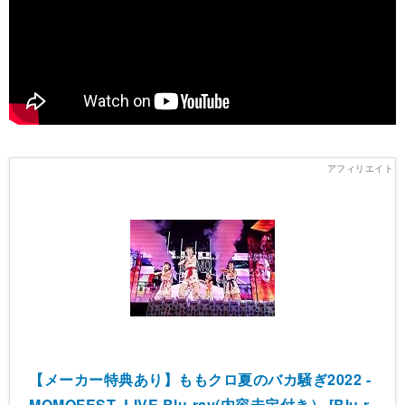
【メーカー特典あり】ももクロ夏のバカ騒ぎ2022 -
MOMOFEST- LIVE Blu-ray(内容未定付き） [Blu-r