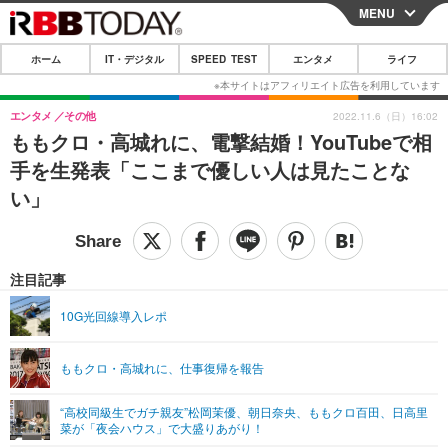
MENU
CLOSE
ホーム
IT・デジタル
SPEED TEST
エンタメ
ライフ
ホーム
IT・デジタル
エンタメ
その他
2022.11.6（日）16:02
ももクロ・高城れに、電撃結婚！YouTubeで相
IT・デジタルTOP
スマートフォン
SPEED TEST
手を生発表「ここまで優しい人は見たことな
ネタ
ガジェット・ツール
い」
エンタメ
ショッピング
その他
エンタメTOP
映画・ドラマ
ライフ
韓流・K-POP
韓国・芸能
注目記事
ライフTOP
グルメ
リリース一覧
音楽
スポーツ
10G光回線導入レポ
ペット
ショッピング
プッシュ通知の停止方法
グラビア
ブログ
その他
ももクロ・高城れに、仕事復帰を報告
ショッピング
その他
“高校同級生でガチ親友”松岡茉優、朝日奈央、ももクロ百田、日高里
菜が「夜会ハウス」で大盛りあがり！