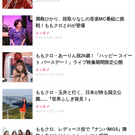
2022.8.4(木) 6:40
満島ひかり、段取りなしの音楽MC番組に挑
戦！ももクロとiriが登場
エンタメ
2022.8.3(水) 10:45
ももクロ・あーりん祝26歳！「ハッピー スイー
ト バースデー！」ライブ映像期間限定公開
エンタメ
2022.6.11(土) 18:20
ももクロ・玉井と行く、日本が誇る国立公
園......『世界ふしぎ発見！』
エンタメ
2022.6.11(土) 13:58
ももクロ、レディース役で『ナンバMG5』降