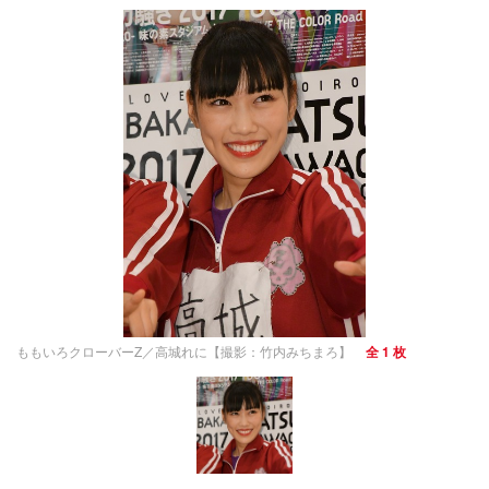
ももいろクローバーZ／高城れに【撮影：竹内みちまろ】
全 1 枚