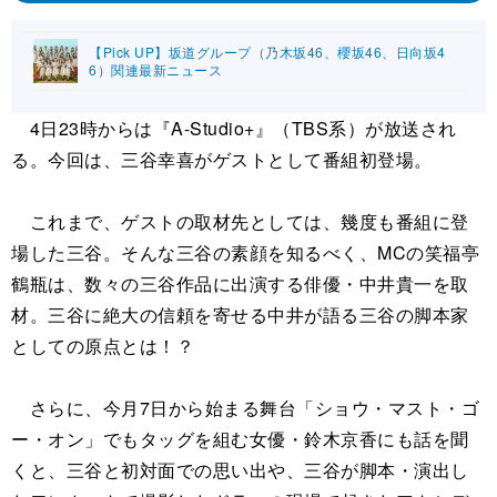
【Pick UP】坂道グループ（乃木坂46、櫻坂46、日向坂4
6）関連最新ニュース
4日23時からは『A-Studio+』（TBS系）が放送され
る。今回は、三谷幸喜がゲストとして番組初登場。
これまで、ゲストの取材先としては、幾度も番組に登
場した三谷。そんな三谷の素顔を知るべく、MCの笑福亭
鶴瓶は、数々の三谷作品に出演する俳優・中井貴一を取
材。三谷に絶大の信頼を寄せる中井が語る三谷の脚本家
としての原点とは！？
さらに、今月7日から始まる舞台「ショウ・マスト・ゴ
ー・オン」でもタッグを組む女優・鈴木京香にも話を聞
くと、三谷と初対面での思い出や、三谷が脚本・演出し