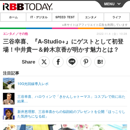
MENU
CLOSE
ホーム
IT・デジタル
SPEED TEST
エンタメ
ライフ
ホーム
IT・デジタル
エンタメ
その他
2022.11.4（金）10:28
三谷幸喜、『A-Studio+』にゲストとして初登
IT・デジタルTOP
スマートフォン
SPEED TEST
場！中井貴一＆鈴木京香が明かす魅力とは？
ネタ
ガジェット・ツール
エンタメ
ショッピング
その他
エンタメTOP
映画・ドラマ
ライフ
注目記事
韓流・K-POP
韓国・芸能
ライフTOP
グルメ
リリース一覧
10G光回線導入レポ
音楽
スポーツ
ペット
ショッピング
プッシュ通知の停止方法
三谷幸喜、ハロウィンで「きかんしゃトーマス」コスプレで街に出た
結果…
グラビア
ブログ
その他
新井恵理那、三谷幸喜からの似顔絵のプレゼントを公開「ほっこりし
ショッピング
その他
た気持ちになる絵」