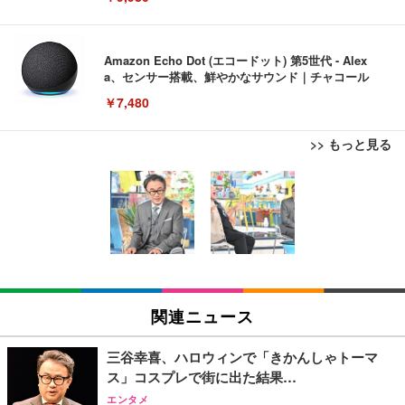
Amazon Echo Dot (エコードット) 第5世代 - Alex
a、センサー搭載、鮮やかなサウンド｜チャコール
￥7,480
>> もっと見る
[EdoErgo] オフィスチェア 椅子 テレワーク 疲れな
EIZO ビジネス向けプレミアムモニター | FlexScan
Amazonベーシック ペットシーツ 薄型 レギュラー 1
い 跳ね上げ式アームレスト コンパクト 約105度ロッ
EV3240X-WT | 31.5型4K UHD・USB Type-C・ホワ
回使い捨て 無香料 ホワイト 300枚
キング pc 事務椅子 360度回転 座面昇降 強化ナイロ
イト
ン樹脂ベース 通気性メッシュ 在宅ワーク H-WY01
￥3,373
￥5,699
￥105,595
(黒網+黒枠+黒足)
EIZO ビジネス向けプレミアムモニター | FlexScan
SIHOO B100 オフィスチェア／デスクチェア メッシ
Amazonベーシック ペットシーツ 厚型 ワイド 42枚
EV2740X-WT | 27.0型4K UHD・USB Type-C・ホワ
ュチェア 人間工学 疲れない ブラック
x2袋(84枚) ホワイト(吸収面:ライトブルー)
関連ニュース
イト
￥27,999
￥3,234
￥109,572
三谷幸喜、ハロウィンで「きかんしゃトーマ
ス」コスプレで街に出た結果…
Sezlife オフィスチェア デスクチェア 疲れない テレ
【純正品】27"ゲーミングモニター DualSense 充電
ネオ・ルーライフ ネオ・オムツ L 中型犬用 26枚入
エンタメ