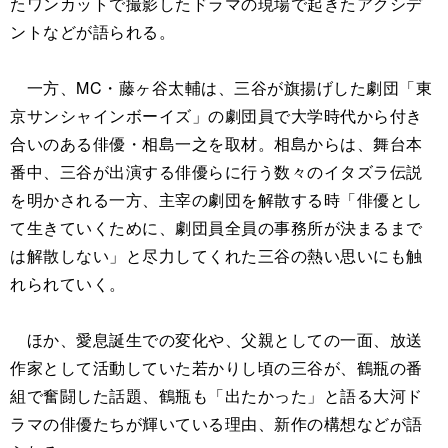
たワンカットで撮影したドラマの現場で起きたアクシデ
ントなどが語られる。
一方、MC・藤ヶ谷太輔は、三谷が旗揚げした劇団「東
京サンシャインボーイズ」の劇団員で大学時代から付き
合いのある俳優・相島一之を取材。相島からは、舞台本
番中、三谷が出演する俳優らに行う数々のイタズラ伝説
を明かされる一方、主宰の劇団を解散する時「俳優とし
て生きていくために、劇団員全員の事務所が決まるまで
は解散しない」と尽力してくれた三谷の熱い思いにも触
れられていく。
ほか、愛息誕生での変化や、父親としての一面、放送
作家として活動していた若かりし頃の三谷が、鶴瓶の番
組で奮闘した話題、鶴瓶も「出たかった」と語る大河ド
ラマの俳優たちが輝いている理由、新作の構想などが語