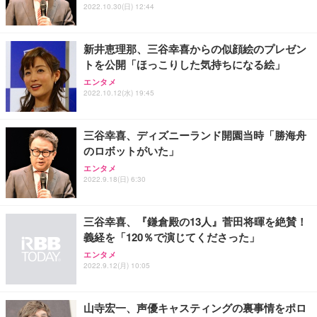
ワーク チェア 強化バックレスト 30度ロッキング機
2022.10.30(日) 12:44
フック付き（CFI-ZDM1J）
り 単品
能 人間工学 椅子 腰サポート 90度跳ね上げ式アーム
レスト 3Dヘッドレスト ハンガー付き 高反発クッシ
￥49,979
￥1,800
￥7,680
ョン PCチェア 通気性メッシュ ゲーミング/勉強/事
新井恵理那、三谷幸喜からの似顔絵のプレゼン
務用 おしゃれ パソコンチェア (ブラック)
トを公開「ほっこりした気持ちになる絵」
Sezlife オフィスチェア デスクチェア 疲れない テレ
【整備済み品】Dell E2724HS 27インチ 液晶モニタ
Smart Basic(スマートベーシック) 【Amazon.co.jp
エンタメ
ワーク チェア 強化バックレスト 30度ロッキング機
ー フルHD（1920×1080）VA 非光沢 HDMI/DisplayP
限定】 Smart Basic アイリスオーヤマ ペットシーツ
2022.10.12(水) 19:45
能 人間工学 椅子 腰サポート 90度跳ね上げ式アーム
ort/VGA スピーカー内蔵 高さ調整 スイベル VESA対
超厚型 お徳用 ワイド 100枚入 (x 1) (ケース販売)
レスト 3Dヘッドレスト ハンガー付き 高反発クッシ
応 ComfortView ビジネス向け
￥7,680
￥15,800
￥3,670
ョン PCチェア 通気性メッシュ ゲーミング/勉強/事
三谷幸喜、ディズニーランド開園当時「勝海舟
務用 おしゃれ パソコンチェア (ホワイト)
のロボットがいた」
ANDWINT オフィスチェア デスクチェア 肘なし メ
【MiniLED/24.5inch/280Hz/FHD】GRAPHT THE S
アイリスオーヤマ ペットシーツ 超厚型 お徳用 レギ
ッシュ 通気性 ランバーサポート付き 腰サポート ガ
HOOTER Gaming Monitor 24” Essential ゲーミン
エンタメ
ュラー 200枚入【Amazon.co.jp限定】
ス圧無段階昇降 360度回転 キャスター付き コンパク
グモニター QD 24.5インチ 1ms FHD 量子ドット 残
2022.9.18(日) 6:30
ト 幅52×奥行58.5×高さ84～96cm テレワーク 在宅
像低減 (3年保証 | 輝点保証 | 日本メーカー)
￥3,731
￥4,139
￥34,980
勤務 ブラック
三谷幸喜、『鎌倉殿の13人』菅田将暉を絶賛！
義経を「120％で演じてくださった」
エンタメ
2022.9.12(月) 10:05
山寺宏一、声優キャスティングの裏事情をポロ