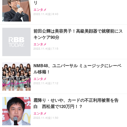
リ
エンタメ
2022.11.4(金) 8:43
前田公輝は美容男子！高級美顔器で就寝前にス
キンケア90分
エンタメ
2022.11.4(金) 7:15
NMB48、ユニバーサル ミュージックにレーベ
ル移籍！
エンタメ
2022.11.4(金) 7:12
霜降り・せいや、カードの不正利用被害を告
白 西松屋で120万円！？
エンタメ
2022.11.4(金) 1:50