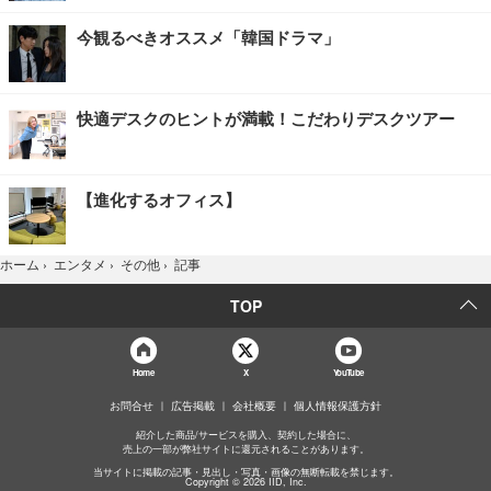
今観るべきオススメ「韓国ドラマ」
快適デスクのヒントが満載！こだわりデスクツアー
【進化するオフィス】
記事
ホーム
›
エンタメ
›
その他
›
TOP
Home
X
YouTube
お問合せ
広告掲載
会社概要
個人情報保護方針
紹介した商品/サービスを購入、契約した場合に、
売上の一部が弊社サイトに還元されることがあります。
当サイトに掲載の記事・見出し・写真・画像の無断転載を禁じます。
Copyright © 2026 IID, Inc.