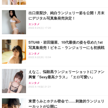
出口亜梨沙、純白ランジェリー姿を公開！月末
にデジタル写真集発売決定！
エンタメ
2022.9.24(土) 17:20
STU48・岩田陽菜、10代最後の姿を収めた1st
写真集発売！ビキニ・ランジェリーにも初挑戦
エンタメ
2022.9.22(木) 13:04
えなこ、悩殺黒ランジェリーショットにファン
興奮「Sexy最高クラス」「エロ可愛い」
エンタメ
2022.9.16(金) 21:21
東雲うみとホテル密会で……刺激的ランジェリ
ーカットが公開に