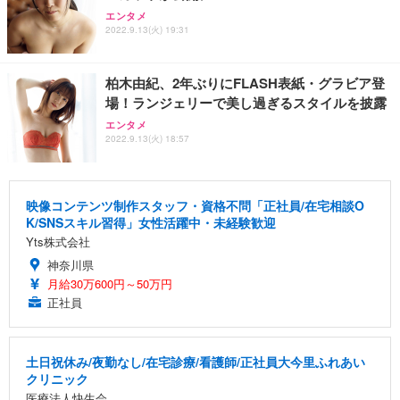
エンタメ
2022.9.13(火) 19:31
柏木由紀、2年ぶりにFLASH表紙・グラビア登
場！ランジェリーで美し過ぎるスタイルを披露
エンタメ
2022.9.13(火) 18:57
映像コンテンツ制作スタッフ・資格不問「正社員/在宅相談O
K/SNSスキル習得」女性活躍中・未経験歓迎
Yts株式会社
神奈川県
月給30万600円～50万円
正社員
土日祝休み/夜勤なし/在宅診療/看護師/正社員大今里ふれあい
クリニック
医療法人快生会