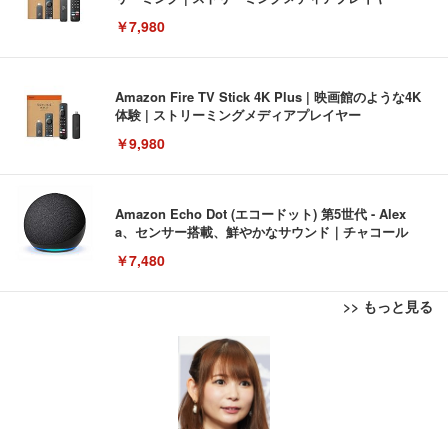
￥7,980
Amazon Fire TV Stick 4K Plus | 映画館のような4K
体験 | ストリーミングメディアプレイヤー
￥9,980
Amazon Echo Dot (エコードット) 第5世代 - Alex
a、センサー搭載、鮮やかなサウンド｜チャコール
￥7,480
>> もっと見る
[EdoErgo] オフィスチェア 椅子 テレワーク 疲れな
EIZO ビジネス向けプレミアムモニター | FlexScan
Amazonベーシック ペットシーツ 薄型 レギュラー 1
い 跳ね上げ式アームレスト コンパクト 約105度ロッ
EV3240X-WT | 31.5型4K UHD・USB Type-C・ホワ
回使い捨て 無香料 ホワイト 300枚
キング pc 事務椅子 360度回転 座面昇降 強化ナイロ
イト
ン樹脂ベース 通気性メッシュ 在宅ワーク H-WY01
￥3,373
￥5,699
￥105,595
(黒網+黒枠+黒足)