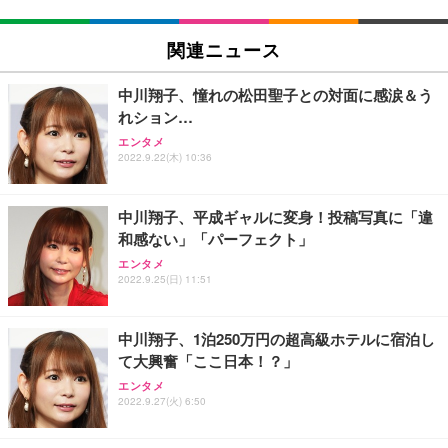
EIZO ビジネス向けプレミアムモニター | FlexScan
SIHOO B100 オフィスチェア／デスクチェア メッシ
Amazonベーシック ペットシーツ 厚型 ワイド 42枚
EV2740X-WT | 27.0型4K UHD・USB Type-C・ホワ
ュチェア 人間工学 疲れない ブラック
x2袋(84枚) ホワイト(吸収面:ライトブルー)
関連ニュース
イト
￥27,999
￥3,234
￥109,572
中川翔子、憧れの松田聖子との対面に感涙＆う
れション…
Sezlife オフィスチェア デスクチェア 疲れない テレ
【純正品】27"ゲーミングモニター DualSense 充電
ネオ・ルーライフ ネオ・オムツ L 中型犬用 26枚入
エンタメ
ワーク チェア 強化バックレスト 30度ロッキング機
フック付き（CFI-ZDM1J）
り 単品
2022.9.22(木) 10:36
能 人間工学 椅子 腰サポート 90度跳ね上げ式アーム
レスト 3Dヘッドレスト ハンガー付き 高反発クッシ
￥49,979
￥1,800
￥7,680
ョン PCチェア 通気性メッシュ ゲーミング/勉強/事
中川翔子、平成ギャルに変身！投稿写真に「違
務用 おしゃれ パソコンチェア (ブラック)
和感ない」「パーフェクト」
Sezlife オフィスチェア デスクチェア 疲れない テレ
【整備済み品】Dell E2724HS 27インチ 液晶モニタ
Smart Basic(スマートベーシック) 【Amazon.co.jp
エンタメ
ワーク チェア 強化バックレスト 30度ロッキング機
ー フルHD（1920×1080）VA 非光沢 HDMI/DisplayP
限定】 Smart Basic アイリスオーヤマ ペットシーツ
2022.9.25(日) 11:51
能 人間工学 椅子 腰サポート 90度跳ね上げ式アーム
ort/VGA スピーカー内蔵 高さ調整 スイベル VESA対
超厚型 お徳用 ワイド 100枚入 (x 1) (ケース販売)
レスト 3Dヘッドレスト ハンガー付き 高反発クッシ
応 ComfortView ビジネス向け
￥7,680
￥15,800
￥3,670
ョン PCチェア 通気性メッシュ ゲーミング/勉強/事
中川翔子、1泊250万円の超高級ホテルに宿泊し
務用 おしゃれ パソコンチェア (ホワイト)
て大興奮「ここ日本！？」
ANDWINT オフィスチェア デスクチェア 肘なし メ
【MiniLED/24.5inch/280Hz/FHD】GRAPHT THE S
アイリスオーヤマ ペットシーツ 超厚型 お徳用 レギ
ッシュ 通気性 ランバーサポート付き 腰サポート ガ
HOOTER Gaming Monitor 24” Essential ゲーミン
エンタメ
ュラー 200枚入【Amazon.co.jp限定】
ス圧無段階昇降 360度回転 キャスター付き コンパク
グモニター QD 24.5インチ 1ms FHD 量子ドット 残
2022.9.27(火) 6:50
ト 幅52×奥行58.5×高さ84～96cm テレワーク 在宅
像低減 (3年保証 | 輝点保証 | 日本メーカー)
￥3,731
￥4,139
￥34,980
勤務 ブラック