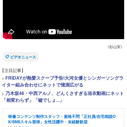
《杉山実》
ビデオニュース
【注目記事】
>
FRIDAYが熱愛スクープ予告!大河女優とシンガーソングラ
イター組み合わせにネットで憶測広がる
>
乃木坂46・中西アルノ、どんくさすぎる浴衣動画にネット
「相変わらず」「嘘でしょ...」
映像コンテンツ制作スタッフ・資格不問「正社員/在宅相談O
K/SNSスキル習得」女性活躍中・未経験歓迎