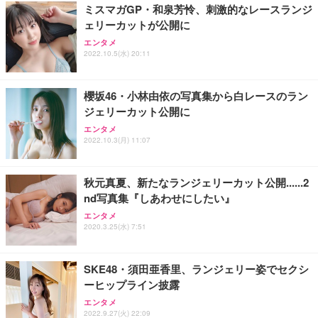
ミスマガGP・和泉芳怜、刺激的なレースランジ
ェリーカットが公開に
エンタメ
2022.10.5(水) 20:11
櫻坂46・小林由依の写真集から白レースのラン
ジェリーカット公開に
エンタメ
2022.10.3(月) 11:07
秋元真夏、新たなランジェリーカット公開......2
nd写真集『しあわせにしたい』
エンタメ
2020.3.25(水) 7:51
SKE48・須田亜香里、ランジェリー姿でセクシ
ーヒップライン披露
エンタメ
2022.9.27(火) 22:09