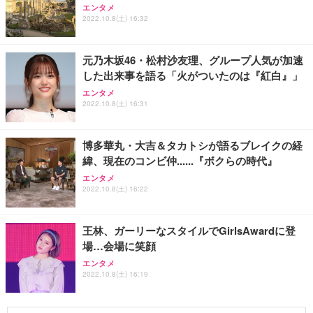
エンタメ
2022.10.8(土) 16:32
元乃木坂46・松村沙友理、グループ人気が加速
した出来事を語る「火がついたのは『紅白』」
エンタメ
2022.10.8(土) 16:31
博多華丸・大吉＆タカトシが語るブレイクの経
緯、現在のコンビ仲......『ボクらの時代』
エンタメ
2022.10.8(土) 16:22
王林、ガーリーなスタイルでGirlsAwardに登
場…会場に笑顔
エンタメ
2022.10.8(土) 16:19