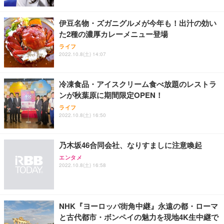
レスト 3Dヘッドレスト ハンガー付き 高反発クッシ
￥49,979
￥1,800
￥7,680
ョン PCチェア 通気性メッシュ ゲーミング/勉強/事
伊豆名物・ズガニグルメが今年も！出汁の効い
務用 おしゃれ パソコンチェア (ブラック)
た2種の濃厚カレーメニュー登場
Sezlife オフィスチェア デスクチェア 疲れない テレ
【整備済み品】Dell E2724HS 27インチ 液晶モニタ
Smart Basic(スマートベーシック) 【Amazon.co.jp
ライフ
ワーク チェア 強化バックレスト 30度ロッキング機
ー フルHD（1920×1080）VA 非光沢 HDMI/DisplayP
限定】 Smart Basic アイリスオーヤマ ペットシーツ
2022.10.8(土) 14:07
能 人間工学 椅子 腰サポート 90度跳ね上げ式アーム
ort/VGA スピーカー内蔵 高さ調整 スイベル VESA対
超厚型 お徳用 ワイド 100枚入 (x 1) (ケース販売)
レスト 3Dヘッドレスト ハンガー付き 高反発クッシ
応 ComfortView ビジネス向け
￥7,680
￥15,800
￥3,670
ョン PCチェア 通気性メッシュ ゲーミング/勉強/事
冷凍食品・アイスクリーム食べ放題のレストラ
務用 おしゃれ パソコンチェア (ホワイト)
ンが秋葉原に期間限定OPEN！
ANDWINT オフィスチェア デスクチェア 肘なし メ
【MiniLED/24.5inch/280Hz/FHD】GRAPHT THE S
アイリスオーヤマ ペットシーツ 超厚型 お徳用 レギ
ッシュ 通気性 ランバーサポート付き 腰サポート ガ
HOOTER Gaming Monitor 24” Essential ゲーミン
ライフ
ュラー 200枚入【Amazon.co.jp限定】
ス圧無段階昇降 360度回転 キャスター付き コンパク
グモニター QD 24.5インチ 1ms FHD 量子ドット 残
2022.10.8(土) 16:50
ト 幅52×奥行58.5×高さ84～96cm テレワーク 在宅
像低減 (3年保証 | 輝点保証 | 日本メーカー)
￥3,731
￥4,139
￥34,980
勤務 ブラック
乃木坂46合同会社、なりすましに注意喚起
エンタメ
2022.10.8(土) 16:58
NHK『ヨーロッパ街角中継』永遠の都・ローマ
と古代都市・ボンペイの魅力を現地4K生中継で