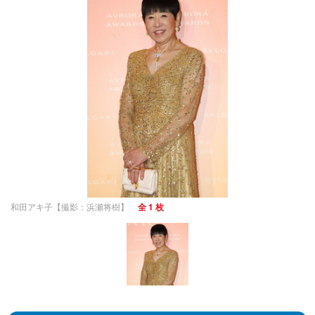
和田アキ子【撮影：浜瀬将樹】
全 1 枚