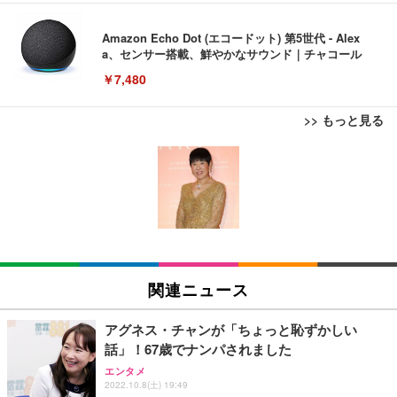
Amazon Echo Dot (エコードット) 第5世代 - Alex
a、センサー搭載、鮮やかなサウンド｜チャコール
￥7,480
>> もっと見る
[EdoErgo] オフィスチェア 椅子 テレワーク 疲れな
EIZO ビジネス向けプレミアムモニター | FlexScan
Amazonベーシック ペットシーツ 薄型 レギュラー 1
い 跳ね上げ式アームレスト コンパクト 約105度ロッ
EV3240X-WT | 31.5型4K UHD・USB Type-C・ホワ
回使い捨て 無香料 ホワイト 300枚
キング pc 事務椅子 360度回転 座面昇降 強化ナイロ
イト
ン樹脂ベース 通気性メッシュ 在宅ワーク H-WY01
￥3,373
￥5,699
￥105,595
(黒網+黒枠+黒足)
EIZO ビジネス向けプレミアムモニター | FlexScan
SIHOO B100 オフィスチェア／デスクチェア メッシ
Amazonベーシック ペットシーツ 厚型 ワイド 42枚
EV2740X-WT | 27.0型4K UHD・USB Type-C・ホワ
ュチェア 人間工学 疲れない ブラック
x2袋(84枚) ホワイト(吸収面:ライトブルー)
関連ニュース
イト
￥27,999
￥3,234
￥109,572
アグネス・チャンが「ちょっと恥ずかしい
話」！67歳でナンパされました
Sezlife オフィスチェア デスクチェア 疲れない テレ
【純正品】27"ゲーミングモニター DualSense 充電
ネオ・ルーライフ ネオ・オムツ L 中型犬用 26枚入
エンタメ
ワーク チェア 強化バックレスト 30度ロッキング機
フック付き（CFI-ZDM1J）
り 単品
2022.10.8(土) 19:49
能 人間工学 椅子 腰サポート 90度跳ね上げ式アーム