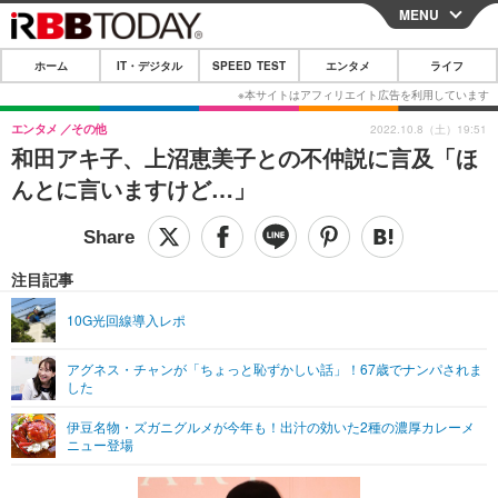
MENU
CLOSE
ホーム
IT・デジタル
SPEED TEST
エンタメ
ライフ
ホーム
IT・デジタル
エンタメ
その他
2022.10.8（土）19:51
和田アキ子、上沼恵美子との不仲説に言及「ほ
IT・デジタルTOP
スマートフォン
SPEED TEST
んとに言いますけど…」
ネタ
ガジェット・ツール
エンタメ
ショッピング
その他
エンタメTOP
映画・ドラマ
ライフ
注目記事
韓流・K-POP
韓国・芸能
ライフTOP
グルメ
リリース一覧
10G光回線導入レポ
音楽
スポーツ
ペット
ショッピング
プッシュ通知の停止方法
アグネス・チャンが「ちょっと恥ずかしい話」！67歳でナンパされま
した
グラビア
ブログ
その他
伊豆名物・ズガニグルメが今年も！出汁の効いた2種の濃厚カレーメ
ショッピング
その他
ニュー登場