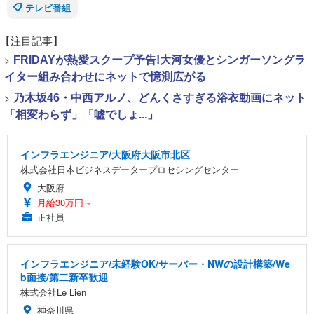
テレビ番組
【注目記事】
>
FRIDAYが熱愛スクープ予告!大河女優とシンガーソングラ
イター組み合わせにネットで憶測広がる
>
乃木坂46・中西アルノ、どんくさすぎる浴衣動画にネット
「相変わらず」「嘘でしょ...」
インフラエンジニア/大阪府大阪市北区
株式会社日本ビジネスデータープロセシングセンター
大阪府
月給30万円～
正社員
インフラエンジニア/未経験OK/サーバー・NWの設計構築/We
b面接/第二新卒歓迎
株式会社Le Lien
神奈川県