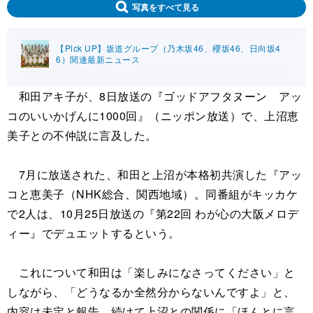
写真をすべて見る
【Pick UP】坂道グループ（乃木坂46、櫻坂46、日向坂4
6）関連最新ニュース
和田アキ子が、8日放送の『ゴッドアフタヌーン アッ
コのいいかげんに1000回』（ニッポン放送）で、上沼恵
美子との不仲説に言及した。
7月に放送された、和田と上沼が本格初共演した『アッ
コと恵美子（NHK総合、関西地域）。同番組がキッカケ
で2人は、10月25日放送の『第22回 わが心の大阪メロデ
ィー』でデュエットするという。
これについて和田は「楽しみになさってください」と
しながら、「どうなるか全然分からないんですよ」と、
内容は未定と報告。続けて上沼との関係に「ほんとに言