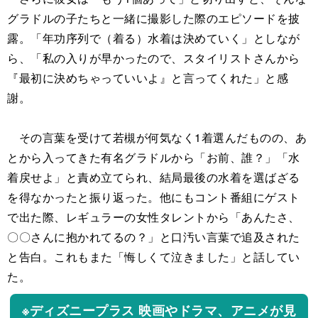
グラドルの子たちと一緒に撮影した際のエピソードを披
露。「年功序列で（着る）水着は決めていく」としなが
ら、「私の入りが早かったので、スタイリストさんから
『最初に決めちゃっていいよ』と言ってくれた」と感
謝。
その言葉を受けて若槻が何気なく1着選んだものの、あ
とから入ってきた有名グラドルから「お前、誰？」「水
着戻せよ」と責め立てられ、結局最後の水着を選ばざる
を得なかったと振り返った。他にもコント番組にゲスト
で出た際、レギュラーの女性タレントから「あんたさ、
〇〇さんに抱かれてるの？」と口汚い言葉で追及された
と告白。これもまた「悔しくて泣きました」と話してい
た。
※ディズニープラス 映画やドラマ、アニメが見