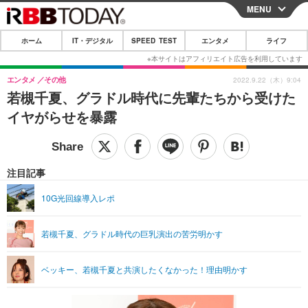
MENU
CLOSE
ホーム
IT・デジタル
SPEED TEST
エンタメ
ライフ
ホーム
IT・デジタル
エンタメ
その他
2022.9.22（木）9:04
若槻千夏、グラドル時代に先輩たちから受けた
IT・デジタルTOP
スマートフォン
SPEED TEST
イヤがらせを暴露
ネタ
ガジェット・ツール
エンタメ
ショッピング
その他
エンタメTOP
映画・ドラマ
ライフ
注目記事
韓流・K-POP
韓国・芸能
ライフTOP
グルメ
リリース一覧
10G光回線導入レポ
音楽
スポーツ
ペット
ショッピング
プッシュ通知の停止方法
若槻千夏、グラドル時代の巨乳演出の苦労明かす
グラビア
ブログ
その他
ショッピング
その他
ベッキー、若槻千夏と共演したくなかった！理由明かす