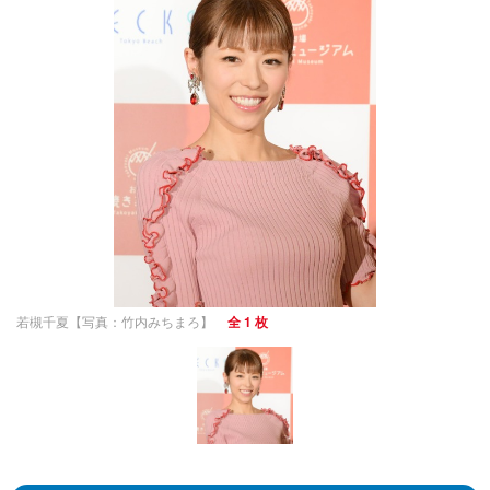
若槻千夏【写真：竹内みちまろ】
全 1 枚