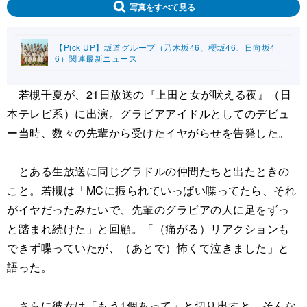
写真をすべて見る
【Pick UP】坂道グループ（乃木坂46、櫻坂46、日向坂4
6）関連最新ニュース
若槻千夏が、21日放送の『上田と女が吠える夜』（日
本テレビ系）に出演。グラビアアイドルとしてのデビュ
ー当時、数々の先輩から受けたイヤがらせを告発した。
とある生放送に同じグラドルの仲間たちと出たときの
こと。若槻は「MCに振られていっぱい喋ってたら、それ
がイヤだったみたいで、先輩のグラビアの人に足をずっ
と踏まれ続けた」と回顧。「（痛がる）リアクションも
できず喋っていたが、（あとで）怖くて泣きました」と
語った。
さらに彼女は「もう1個あって」と切り出すと、そんな