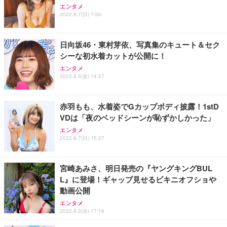
エンタメ
2022.8.7(日) 7:00
日向坂46・東村芽依、写真集のキュート＆セク
シーな初水着カットが公開に！
エンタメ
2022.8.5(金) 14:27
赤羽もも、水着姿でGカップボディ披露！1stD
VDは「夜のベッドシーンが恥ずかしかった」
エンタメ
2022.8.7(日) 15:27
宮崎あみさ、明日発売の『ヤングキングBUL
L』に登場！ギャップ見せるビキニオフショや
動画公開
エンタメ
2022.8.3(水) 17:16