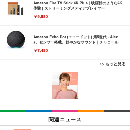
Amazon Fire TV Stick 4K Plus | 映画館のような4K
体験 | ストリーミングメディアプレイヤー
￥9,980
Amazon Echo Dot (エコードット) 第5世代 - Alex
a、センサー搭載、鮮やかなサウンド｜チャコール
￥7,480
>> もっと見る
[EdoErgo] オフィスチェア 椅子 テレワーク 疲れな
EIZO ビジネス向けプレミアムモニター | FlexScan
Amazonベーシック ペットシーツ 薄型 レギュラー 1
い 跳ね上げ式アームレスト コンパクト 約105度ロッ
EV3240X-WT | 31.5型4K UHD・USB Type-C・ホワ
回使い捨て 無香料 ホワイト 300枚
キング pc 事務椅子 360度回転 座面昇降 強化ナイロ
イト
ン樹脂ベース 通気性メッシュ 在宅ワーク H-WY01
￥3,373
￥5,699
￥105,595
(黒網+黒枠+黒足)
EIZO ビジネス向けプレミアムモニター | FlexScan
SIHOO B100 オフィスチェア／デスクチェア メッシ
Amazonベーシック ペットシーツ 厚型 ワイド 42枚
EV2740X-WT | 27.0型4K UHD・USB Type-C・ホワ
ュチェア 人間工学 疲れない ブラック
x2袋(84枚) ホワイト(吸収面:ライトブルー)
関連ニュース
イト
￥27,999
￥3,234
￥109,572