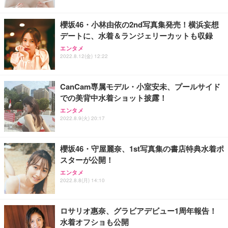
櫻坂46・小林由依の2nd写真集発売！横浜妄想
デートに、水着＆ランジェリーカットも収録
エンタメ
2022.8.12(金) 12:22
CanCam専属モデル・小室安未、プールサイド
での美背中水着ショット披露！
エンタメ
2022.8.9(火) 20:17
櫻坂46・守屋麗奈、1st写真集の書店特典水着ポ
スターが公開！
エンタメ
2022.8.8(月) 14:10
ロサリオ惠奈、グラビアデビュー1周年報告！
水着オフショも公開