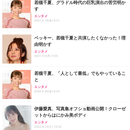
若槻千夏、グラドル時代の巨乳演出の苦労明か
す
Sezlife オフィスチェア デスクチェア 疲れない テレ
【純正品】27"ゲーミングモニター DualSense 充電
ネオ・ルーライフ ネオ・オムツ L 中型犬用 26枚入
エンタメ
ワーク チェア 強化バックレスト 30度ロッキング機
フック付き（CFI-ZDM1J）
り 単品
2021.6.18(金) 9:31
能 人間工学 椅子 腰サポート 90度跳ね上げ式アーム
レスト 3Dヘッドレスト ハンガー付き 高反発クッシ
￥49,979
￥1,800
￥7,680
ョン PCチェア 通気性メッシュ ゲーミング/勉強/事
ベッキー、若槻千夏と共演したくなかった！理
務用 おしゃれ パソコンチェア (ブラック)
由明かす
Sezlife オフィスチェア デスクチェア 疲れない テレ
【整備済み品】Dell E2724HS 27インチ 液晶モニタ
Smart Basic(スマートベーシック) 【Amazon.co.jp
エンタメ
ワーク チェア 強化バックレスト 30度ロッキング機
ー フルHD（1920×1080）VA 非光沢 HDMI/DisplayP
限定】 Smart Basic アイリスオーヤマ ペットシーツ
2021.9.9(木) 5:00
能 人間工学 椅子 腰サポート 90度跳ね上げ式アーム
ort/VGA スピーカー内蔵 高さ調整 スイベル VESA対
超厚型 お徳用 ワイド 100枚入 (x 1) (ケース販売)
レスト 3Dヘッドレスト ハンガー付き 高反発クッシ
応 ComfortView ビジネス向け
￥7,680
￥15,800
￥3,670
ョン PCチェア 通気性メッシュ ゲーミング/勉強/事
若槻千夏、「人として最低」でもやっているこ
務用 おしゃれ パソコンチェア (ホワイト)
と
ANDWINT オフィスチェア デスクチェア 肘なし メ
【MiniLED/24.5inch/280Hz/FHD】GRAPHT THE S
アイリスオーヤマ ペットシーツ 超厚型 お徳用 レギ
ッシュ 通気性 ランバーサポート付き 腰サポート ガ
HOOTER Gaming Monitor 24” Essential ゲーミン
エンタメ
ュラー 200枚入【Amazon.co.jp限定】
ス圧無段階昇降 360度回転 キャスター付き コンパク
グモニター QD 24.5インチ 1ms FHD 量子ドット 残
2022.8.26(金) 6:30
ト 幅52×奥行58.5×高さ84～96cm テレワーク 在宅
像低減 (3年保証 | 輝点保証 | 日本メーカー)
￥3,731
￥4,139
￥34,980
勤務 ブラック
伊藤愛真、写真集オフショ動画公開！クローゼ
ットからはにかみ美ボディ
エンタメ
2022.8.13(土) 16:52