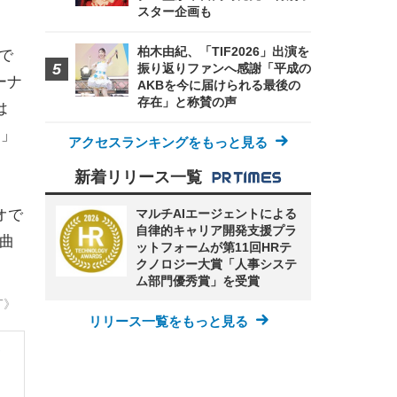
スター企画も
柏木由紀、「TIF2026」出演を
で
振り返りファンへ感謝「平成の
ボーナ
AKBを今に届けられる最後の
存在」と称賛の声
は
)」
アクセスランキングをもっと見る
新着リリース一覧
マルチAIエージェントによる
オで
自律的キャリア開発支援プラ
曲
ットフォームが第11回HRテ
クノロジー大賞「人事システ
ム部門優秀賞」を受賞
T》
リリース一覧をもっと見る