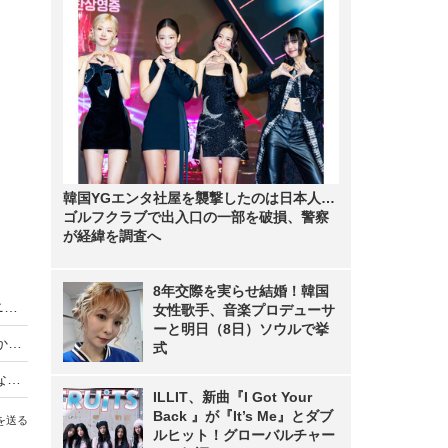
韓国YGエンタ社屋を襲撃したのは日本人…
ゴルフクラブで出入口の一部を破損、警察
が経緯を調査へ
8年交際を実らせ結婚！韓国
King & Prince、LAトラベルバラエティがディズニープラスで世界同時独占配信
女性歌手、音楽プロデューサ
ーと明日（8日）ソウルで挙
【動画】iPhone Airは「史上最高の普段使い機」か？買ってはいけない人とベストバイな人
式
【Oura Ring 4】もうスマートウォッチには戻れない？“指輪”で健康管理する時代が来た【徹底レビュー】
ILLIT、新曲『I Got Your
Back 』が『It’s Me』とダブ
を送る
ルヒット！グローバルチャー