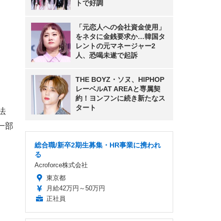
トで好調
「元恋人への会社資金使用」
をネタに金銭要求か…韓国タ
レントの元マネージャー2
人、恐喝未遂で起訴
THE BOYZ・ソヌ、HIPHOP
レーベルAT AREAと専属契
約！ヨンフンに続き新たなス
タート
法
一部
総合職/新卒2期生募集・HR事業に携われ
る
Acroforce株式会社
東京都
月給42万円～50万円
正社員