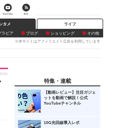
YouTube
RSS
ンタメ
ライフ
グラビア
ブログ
ショッピング
その他
※本サイトはアフィリエイト広告を利用しています
時33分
特集・連載
イ
【動画レビュー】注目ガジェ
ットを動画で解説！公式
YouTubeチャンネル
10G光回線導入レポ