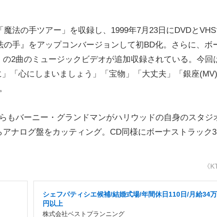
法の手ツアー」を収録し、1999年7月23日にDVDとVHS
tour '98 魔法の手』をアップコンバージョンして初BD化。さらに、
」の2曲のミュージックビデオが追加収録されている。今回
のに」「心にしまいましょう」「宝物」「大丈夫」「銀座(MV
。
らもバーニー・グランドマンがハリウッドの自身のスタジ
アナログ盤をカッティング。CD同様にボーナストラック3
《K
シェフパティシエ候補/結婚式場/年間休日110日/月給34万
円以上
株式会社ベストプランニング