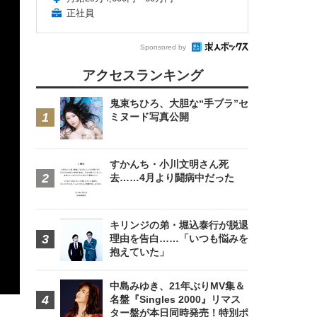
正社員
Sponsored by
アクセスランキング
鬼束ちひろ、大胆な“手ブラ”セ
ミヌード写真公開
すかんち・小川文明さん死
去……4月より闘病中だった
キリンジの弟・堀込泰行が脱退
理由を告白……「いつも悩みを
抱えていた」
中島みゆき、21年ぶりMV集＆
名盤『Singles 2000』リマス
ター盤が本日同時発売！特別ポ