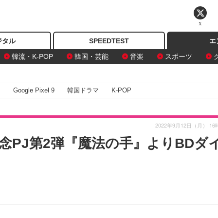
X
ジタル
SPEEDTEST
エ
韓流・K-POP
韓国・芸能
音楽
スポーツ
I
Google Pixel 9
韓国ドラマ
K-POP
2022年9月12日（月） 16
念PJ第2弾『魔法の手』よりBDダ