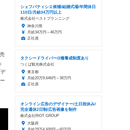
シェフパティシエ候補/結婚式場/年間休日
110日/月給34万円以上
株式会社ベストプランニング
神奈川県
月給34万円～46万円
正社員
発売
タクシードライバー/2種養成制度あり
』
つくば観光株式会社
プデ
東京都
月給20万9,646円～38万円
ー
正社員
オンライン広告のデザイナー/土日祝休み/
完全週休2日制/広告画像を制作
株式会社RIOT GROUP
大阪府
月給29万4,600円～60万円