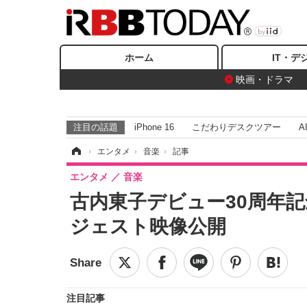
ホーム
IT・デ
映画・ドラマ
注目の話題
iPhone 16
こだわりデスクツアー
A
ホーム
›
エンタメ
›
音楽
›
記事
エンタメ
音楽
古内東子デビュー30周年記
ジェスト映像公開
注目記事