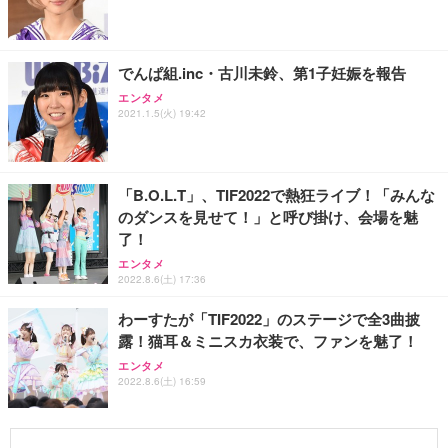
でんぱ組.inc・古川未鈴、第1子妊娠を報告
エンタメ
2021.1.5(火) 19:42
「B.O.L.T」、TIF2022で熱狂ライブ！「みんな
のダンスを見せて！」と呼び掛け、会場を魅
了！
エンタメ
2022.8.6(土) 17:36
わーすたが「TIF2022」のステージで全3曲披
露！猫耳＆ミニスカ衣装で、ファンを魅了！
エンタメ
2022.8.6(土) 16:59