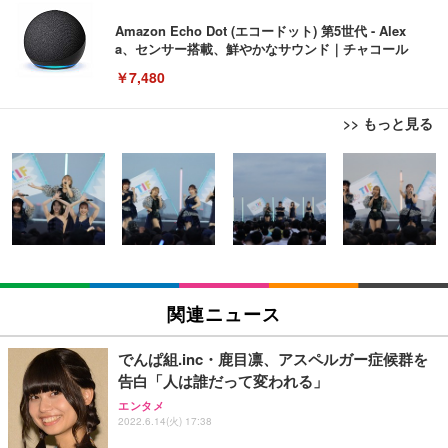
Amazon Echo Dot (エコードット) 第5世代 - Alex
a、センサー搭載、鮮やかなサウンド｜チャコール
￥7,480
>> もっと見る
[EdoErgo] オフィスチェア 椅子 テレワーク 疲れな
EIZO ビジネス向けプレミアムモニター | FlexScan
Amazonベーシック ペットシーツ 薄型 レギュラー 1
い 跳ね上げ式アームレスト コンパクト 約105度ロッ
EV3240X-WT | 31.5型4K UHD・USB Type-C・ホワ
回使い捨て 無香料 ホワイト 300枚
キング pc 事務椅子 360度回転 座面昇降 強化ナイロ
イト
ン樹脂ベース 通気性メッシュ 在宅ワーク H-WY01
￥3,373
￥5,699
￥105,595
(黒網+黒枠+黒足)
EIZO ビジネス向けプレミアムモニター | FlexScan
SIHOO B100 オフィスチェア／デスクチェア メッシ
Amazonベーシック ペットシーツ 厚型 ワイド 42枚
EV2740X-WT | 27.0型4K UHD・USB Type-C・ホワ
ュチェア 人間工学 疲れない ブラック
x2袋(84枚) ホワイト(吸収面:ライトブルー)
関連ニュース
イト
￥27,999
￥3,234
￥109,572
でんぱ組.inc・鹿目凛、アスペルガー症候群を
告白「人は誰だって変われる」
Sezlife オフィスチェア デスクチェア 疲れない テレ
【純正品】27"ゲーミングモニター DualSense 充電
ネオ・ルーライフ ネオ・オムツ L 中型犬用 26枚入
エンタメ
ワーク チェア 強化バックレスト 30度ロッキング機
2022.6.14(火) 17:38
フック付き（CFI-ZDM1J）
り 単品
能 人間工学 椅子 腰サポート 90度跳ね上げ式アーム