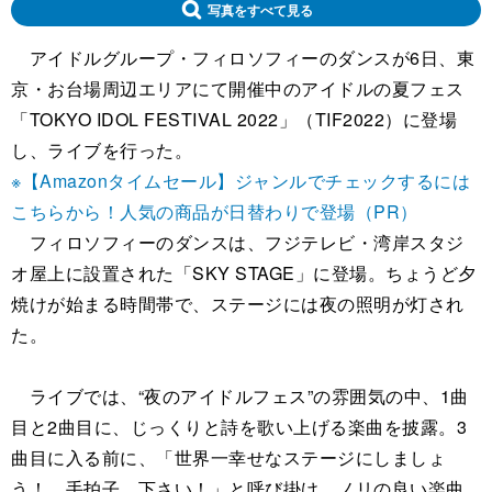
写真をすべて見る
アイドルグループ・フィロソフィーのダンスが6日、東
京・お台場周辺エリアにて開催中のアイドルの夏フェス
「TOKYO IDOL FESTIVAL 2022」（TIF2022）に登場
し、ライブを行った。
※【Amazonタイムセール】ジャンルでチェックするには
こちらから！人気の商品が日替わりで登場（PR）
フィロソフィーのダンスは、フジテレビ・湾岸スタジ
オ屋上に設置された「SKY STAGE」に登場。ちょうど夕
焼けが始まる時間帯で、ステージには夜の照明が灯され
た。
ライブでは、“夜のアイドルフェス”の雰囲気の中、1曲
目と2曲目に、じっくりと詩を歌い上げる楽曲を披露。3
曲目に入る前に、「世界一幸せなステージにしましょ
う！ 手拍子、下さい！」と呼び掛け、ノリの良い楽曲