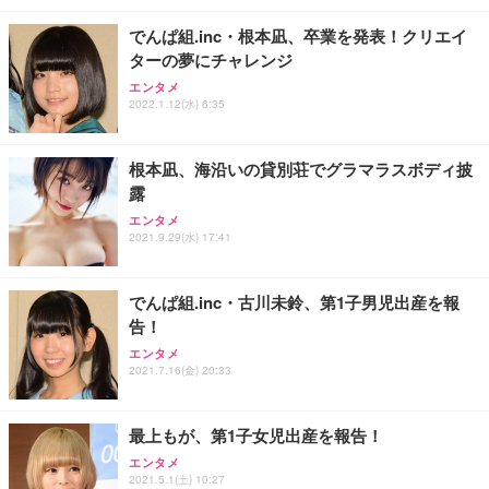
レスト 3Dヘッドレスト ハンガー付き 高反発クッシ
￥49,979
￥1,800
￥7,680
ョン PCチェア 通気性メッシュ ゲーミング/勉強/事
でんぱ組.inc・根本凪、卒業を発表！クリエイ
務用 おしゃれ パソコンチェア (ブラック)
ターの夢にチャレンジ
Sezlife オフィスチェア デスクチェア 疲れない テレ
【整備済み品】Dell E2724HS 27インチ 液晶モニタ
Smart Basic(スマートベーシック) 【Amazon.co.jp
エンタメ
ワーク チェア 強化バックレスト 30度ロッキング機
ー フルHD（1920×1080）VA 非光沢 HDMI/DisplayP
限定】 Smart Basic アイリスオーヤマ ペットシーツ
2022.1.12(水) 6:35
能 人間工学 椅子 腰サポート 90度跳ね上げ式アーム
ort/VGA スピーカー内蔵 高さ調整 スイベル VESA対
超厚型 お徳用 ワイド 100枚入 (x 1) (ケース販売)
レスト 3Dヘッドレスト ハンガー付き 高反発クッシ
応 ComfortView ビジネス向け
￥7,680
￥15,800
￥3,670
ョン PCチェア 通気性メッシュ ゲーミング/勉強/事
根本凪、海沿いの貸別荘でグラマラスボディ披
務用 おしゃれ パソコンチェア (ホワイト)
露
ANDWINT オフィスチェア デスクチェア 肘なし メ
【MiniLED/24.5inch/280Hz/FHD】GRAPHT THE S
アイリスオーヤマ ペットシーツ 超厚型 お徳用 レギ
ッシュ 通気性 ランバーサポート付き 腰サポート ガ
HOOTER Gaming Monitor 24” Essential ゲーミン
エンタメ
ュラー 200枚入【Amazon.co.jp限定】
ス圧無段階昇降 360度回転 キャスター付き コンパク
グモニター QD 24.5インチ 1ms FHD 量子ドット 残
2021.9.29(水) 17:41
ト 幅52×奥行58.5×高さ84～96cm テレワーク 在宅
像低減 (3年保証 | 輝点保証 | 日本メーカー)
￥3,731
￥4,139
￥34,980
勤務 ブラック
でんぱ組.inc・古川未鈴、第1子男児出産を報
告！
エンタメ
2021.7.16(金) 20:33
最上もが、第1子女児出産を報告！
エンタメ
2021.5.1(土) 10:27