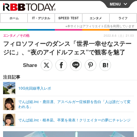
MENU
CLOSE
ホーム
IT・デジタル
SPEED TEST
エンタメ
ライフ
ホーム
IT・デジタル
エンタメ
その他
2022.8.6（土）21:03
フィロソフィーのダンス「世界一幸せなステー
IT・デジタルTOP
スマートフォン
SPEED TEST
ジに」、“夜のアイドルフェス”で観客を魅了
ネタ
ガジェット・ツール
エンタメ
ショッピング
その他
エンタメTOP
映画・ドラマ
ライフ
注目記事
韓流・K-POP
韓国・芸能
ライフTOP
グルメ
リリース一覧
10G光回線導入レポ
音楽
スポーツ
ペット
ショッピング
プッシュ通知の停止方法
でんぱ組.inc・鹿目凛、アスペルガー症候群を告白「人は誰だって変
われる」
グラビア
ブログ
その他
ショッピング
その他
でんぱ組.inc・根本凪、卒業を発表！クリエイターの夢にチャレンジ