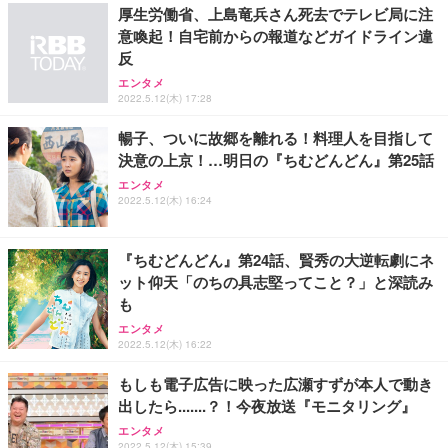
厚生労働省、上島竜兵さん死去でテレビ局に注
意喚起！自宅前からの報道などガイドライン違
反
エンタメ
2022.5.12(木) 17:28
暢子、ついに故郷を離れる！料理人を目指して
決意の上京！…明日の『ちむどんどん』第25話
エンタメ
2022.5.12(木) 16:24
『ちむどんどん』第24話、賢秀の大逆転劇にネ
ット仰天「のちの具志堅ってこと？」と深読み
も
エンタメ
2022.5.12(木) 16:22
もしも電子広告に映った広瀬すずが本人で動き
出したら.......？！今夜放送『モニタリング』
エンタメ
2022.5.12(木) 15:39