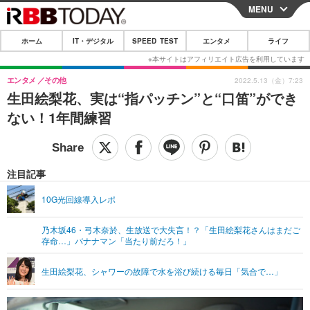
MENU
CLOSE
ホーム
IT・デジタル
SPEED TEST
エンタメ
ライフ
ホーム
IT・デジタル
エンタメ
その他
2022.5.13（金）7:23
生田絵梨花、実は“指パッチン”と“口笛”ができ
IT・デジタルTOP
スマートフォン
SPEED TEST
ない！1年間練習
ネタ
ガジェット・ツール
エンタメ
ショッピング
その他
エンタメTOP
映画・ドラマ
ライフ
注目記事
韓流・K-POP
韓国・芸能
ライフTOP
グルメ
リリース一覧
10G光回線導入レポ
音楽
スポーツ
ペット
ショッピング
プッシュ通知の停止方法
乃木坂46・弓木奈於、生放送で大失言！？「生田絵梨花さんはまだご
存命…」バナナマン「当たり前だろ！」
グラビア
ブログ
その他
ショッピング
その他
生田絵梨花、シャワーの故障で水を浴び続ける毎日「気合で…」