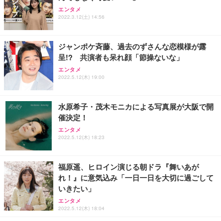
アイリスオーヤマ ペットシーツ 超厚型 お徳用 レギ
ッシュ 通気性 ランバーサポート付き 腰サポート ガ
HOOTER Gaming Monitor 24” Essential ゲーミン
エンタメ
ュラー 200枚入【Amazon.co.jp限定】
ス圧無段階昇降 360度回転 キャスター付き コンパク
グモニター QD 24.5インチ 1ms FHD 量子ドット 残
2022.3.12(土) 14:56
ト 幅52×奥行58.5×高さ84～96cm テレワーク 在宅
像低減 (3年保証 | 輝点保証 | 日本メーカー)
￥3,731
￥4,139
￥34,980
勤務 ブラック
ジャンポケ斉藤、過去のずさんな恋模様が露
呈!? 共演者も呆れ顔「節操ないな」
エンタメ
2022.5.12(木) 19:00
水原希子・茂木モニカによる写真展が大阪で開
催決定！
エンタメ
2022.5.12(木) 18:23
福原遥、ヒロイン演じる朝ドラ『舞いあが
れ！』に意気込み「一日一日を大切に過ごして
いきたい」
エンタメ
2022.5.12(木) 18:04