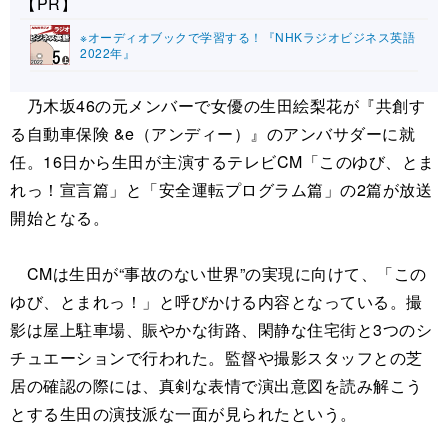
【PR】
※オーディオブックで学習する！『NHKラジオビジネス英語
2022年』
乃木坂46の元メンバーで女優の生田絵梨花が『共創す
る自動車保険 &e（アンディー）』のアンバサダーに就
任。16日から生田が主演するテレビCM「このゆび、とま
れっ！宣言篇」と「安全運転プログラム篇」の2篇が放送
開始となる。
CMは生田が“事故のない世界”の実現に向けて、「この
ゆび、とまれっ！」と呼びかける内容となっている。撮
影は屋上駐車場、賑やかな街路、閑静な住宅街と3つのシ
チュエーションで行われた。監督や撮影スタッフとの芝
居の確認の際には、真剣な表情で演出意図を読み解こう
とする生田の演技派な一面が見られたという。