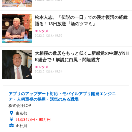
松本人志、「伝説の一日」での漫才復活の経緯
語る！13日放送『酒のツマミ』
エンタメ
2022.5.12(木) 15:55
大相撲の敷居をもっと低く...新感覚の中継がNH
K総合で！解説に白鳳・間垣親方
エンタメ
2022.5.12(木) 15:34
アプリのアップデート対応・モバイルアプリ開発エンジニ
ア・人柄重視の採用・活気のある職場
株式会社LOP
東京都
月給34万円～60万円
正社員