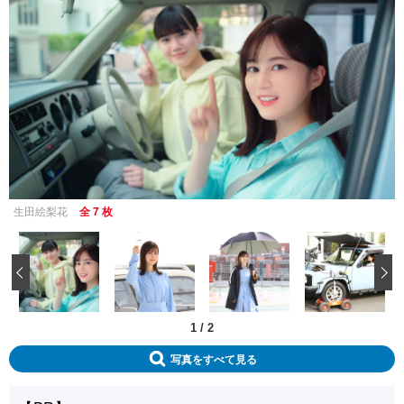
生田絵梨花
全 7 枚
‹
1
/
2
写真をすべて見る