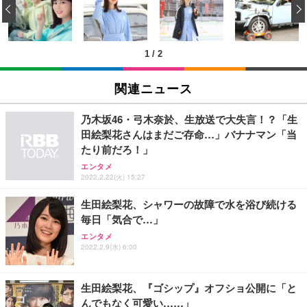
‹
回使い捨て 無香料 ホワイト 300枚
キング pc 事務椅子 360度回転 座面昇降 強化ナイロ
イト
ン樹脂ベース 通気性メッシュ 在宅ワーク H-WY01
￥3,373
￥5,699
￥105,595
(黒網+黒枠+黒足)
1
/
2
EIZO ビジネス向けプレミアムモニター | FlexScan
SIHOO B100 オフィスチェア／デスクチェア メッシ
Amazonベーシック ペットシーツ 厚型 ワイド 42枚
EV2740X-WT | 27.0型4K UHD・USB Type-C・ホワ
ュチェア 人間工学 疲れない ブラック
x2袋(84枚) ホワイト(吸収面:ライトブルー)
関連ニュース
イト
￥27,999
￥3,234
￥109,572
乃木坂46・弓木奈於、生放送で大失言！？「生
田絵梨花さんはまだご存命…」バナナマン「当
Sezlife オフィスチェア デスクチェア 疲れない テレ
たり前だろ！」
【純正品】27"ゲーミングモニター DualSense 充電
ネオ・ルーライフ ネオ・オムツ L 中型犬用 26枚入
ワーク チェア 強化バックレスト 30度ロッキング機
フック付き（CFI-ZDM1J）
り 単品
エンタメ
能 人間工学 椅子 腰サポート 90度跳ね上げ式アーム
2022.2.22(火) 15:27
レスト 3Dヘッドレスト ハンガー付き 高反発クッシ
￥49,979
￥1,800
￥7,680
ョン PCチェア 通気性メッシュ ゲーミング/勉強/事
生田絵梨花、シャワーの故障で水を浴び続ける
務用 おしゃれ パソコンチェア (ブラック)
毎日「気合で…」
Sezlife オフィスチェア デスクチェア 疲れない テレ
【整備済み品】Dell E2724HS 27インチ 液晶モニタ
Smart Basic(スマートベーシック) 【Amazon.co.jp
エンタメ
ワーク チェア 強化バックレスト 30度ロッキング機
ー フルHD（1920×1080）VA 非光沢 HDMI/DisplayP
限定】 Smart Basic アイリスオーヤマ ペットシーツ
2022.2.9(水) 6:00
能 人間工学 椅子 腰サポート 90度跳ね上げ式アーム
ort/VGA スピーカー内蔵 高さ調整 スイベル VESA対
超厚型 お徳用 ワイド 100枚入 (x 1) (ケース販売)
レスト 3Dヘッドレスト ハンガー付き 高反発クッシ
応 ComfortView ビジネス向け
￥7,680
￥15,800
￥3,670
ョン PCチェア 通気性メッシュ ゲーミング/勉強/事
生田絵梨花、『ゴシップ』オフショ公開に「と
務用 おしゃれ パソコンチェア (ホワイト)
んでもなく可愛い……」
ANDWINT オフィスチェア デスクチェア 肘なし メ
【MiniLED/24.5inch/280Hz/FHD】GRAPHT THE S