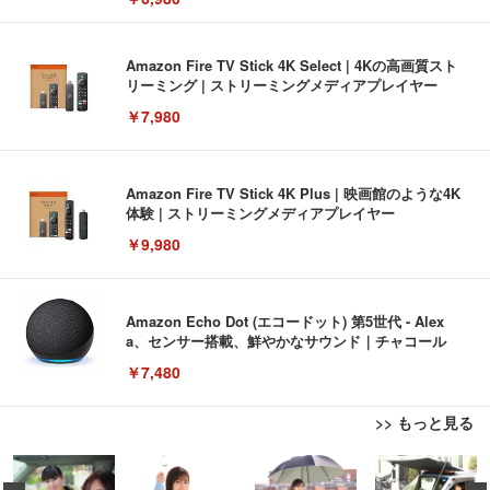
Amazon Fire TV Stick 4K Select | 4Kの高画質スト
リーミング | ストリーミングメディアプレイヤー
￥7,980
Amazon Fire TV Stick 4K Plus | 映画館のような4K
体験 | ストリーミングメディアプレイヤー
￥9,980
Amazon Echo Dot (エコードット) 第5世代 - Alex
a、センサー搭載、鮮やかなサウンド｜チャコール
￥7,480
>> もっと見る
[EdoErgo] オフィスチェア 椅子 テレワーク 疲れな
EIZO ビジネス向けプレミアムモニター | FlexScan
Amazonベーシック ペットシーツ 薄型 レギュラー 1
い 跳ね上げ式アームレスト コンパクト 約105度ロッ
EV3240X-WT | 31.5型4K UHD・USB Type-C・ホワ