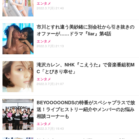
ッシュ 通気性 ランバーサポート付き 腰サポート ガ
HOOTER Gaming Monitor 24” Essential ゲーミン
エンタメ
ュラー 200枚入【Amazon.co.jp限定】
ス圧無段階昇降 360度回転 キャスター付き コンパク
グモニター QD 24.5インチ 1ms FHD 量子ドット 残
2022.3.7(月) 21:40
ト 幅52×奥行58.5×高さ84～96cm テレワーク 在宅
像低減 (3年保証 | 輝点保証 | 日本メーカー)
￥3,731
￥4,139
￥34,980
勤務 ブラック
市川とすれ違う美紗緒に別会社から引き抜きの
オファーが……ドラマ『liar』第4話
エンタメ
2022.3.7(月) 21:13
滝沢カレン、NHK『こえうた』で音楽番組初M
C「とびきり幸せ」
エンタメ
2022.3.7(月) 21:07
BEYOOOOONDSの特番がスペシャプラスで放
送！ライブヒストリー紹介やメンバーのお悩み
相談コーナーも
エンタメ
2022.3.7(月) 19:43