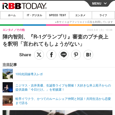
MENU
CLOSE
ホーム
IT・デジタル
SPEED TEST
エンタメ
ライフ
ホーム
IT・デジタル
エンタメ
その他
2022.3.8（火）10:38
陣内智則、『R-1グランプリ』審査のプチ炎上
IT・デジタルTOP
スマートフォン
SPEED TEST
を釈明「言われてもしょうがない」
ネタ
ガジェット・ツール
エンタメ
ショッピング
その他
エンタメTOP
映画・ドラマ
ライフ
注目記事
韓流・K-POP
韓国・芸能
ライフTOP
グルメ
リリース一覧
10G光回線導入レポ
音楽
スポーツ
ペット
ショッピング
プッシュ通知の停止方法
ニジマス・吉井美優、生誕祭ライブを開催！大好きな井上苑子からの
提供楽曲「今日だけ。」を初披露！
グラビア
ブログ
その他
蛙亭イワクラ、かつてのルームシェア仲間と対談！共同生活から恋愛
ショッピング
その他
まで語る