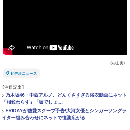
《杉山実》
ビデオニュース
【注目記事】
>
乃木坂46・中西アルノ、どんくさすぎる浴衣動画にネット
「相変わらず」「嘘でしょ...」
>
FRIDAYが熱愛スクープ予告!大河女優とシンガーソングラ
イター組み合わせにネットで憶測広がる