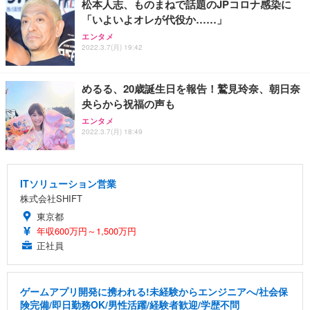
松本人志、ものまねで話題のJPコロナ感染に
「いよいよオレが代役か……」
エンタメ
2022.3.7(月) 19:42
めるる、20歳誕生日を報告！鷲見玲奈、朝日奈
央らから祝福の声も
エンタメ
2022.3.7(月) 18:49
ITソリューション営業
株式会社SHIFT
東京都
年収600万円～1,500万円
正社員
ゲームアプリ開発に携われる!未経験からエンジニアへ/社会保
険完備/即日勤務OK/男性活躍/経験者歓迎/学歴不問