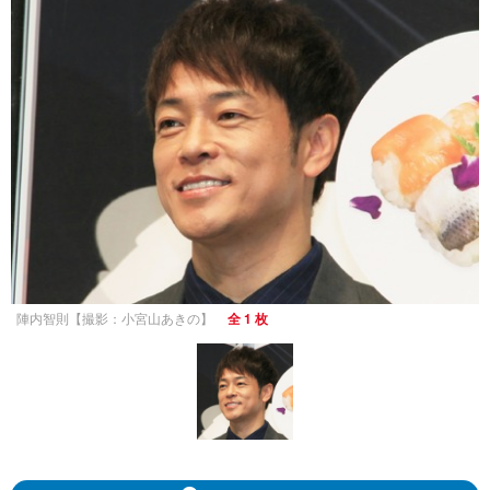
陣内智則【撮影：小宮山あきの】
全 1 枚