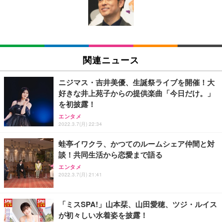
キング pc 事務椅子 360度回転 座面昇降 強化ナイロ
イト
ン樹脂ベース 通気性メッシュ 在宅ワーク H-WY01
￥3,373
￥5,699
￥105,595
(黒網+黒枠+黒足)
EIZO ビジネス向けプレミアムモニター | FlexScan
SIHOO B100 オフィスチェア／デスクチェア メッシ
Amazonベーシック ペットシーツ 厚型 ワイド 42枚
EV2740X-WT | 27.0型4K UHD・USB Type-C・ホワ
ュチェア 人間工学 疲れない ブラック
x2袋(84枚) ホワイト(吸収面:ライトブルー)
関連ニュース
イト
￥27,999
￥3,234
￥109,572
ニジマス・吉井美優、生誕祭ライブを開催！大
好きな井上苑子からの提供楽曲「今日だけ。」
Sezlife オフィスチェア デスクチェア 疲れない テレ
を初披露！
【純正品】27"ゲーミングモニター DualSense 充電
ネオ・ルーライフ ネオ・オムツ L 中型犬用 26枚入
ワーク チェア 強化バックレスト 30度ロッキング機
フック付き（CFI-ZDM1J）
り 単品
エンタメ
能 人間工学 椅子 腰サポート 90度跳ね上げ式アーム
2022.3.7(月) 22:34
レスト 3Dヘッドレスト ハンガー付き 高反発クッシ
￥49,979
￥1,800
￥7,680
ョン PCチェア 通気性メッシュ ゲーミング/勉強/事
蛙亭イワクラ、かつてのルームシェア仲間と対
務用 おしゃれ パソコンチェア (ブラック)
談！共同生活から恋愛まで語る
Sezlife オフィスチェア デスクチェア 疲れない テレ
【整備済み品】Dell E2724HS 27インチ 液晶モニタ
Smart Basic(スマートベーシック) 【Amazon.co.jp
エンタメ
ワーク チェア 強化バックレスト 30度ロッキング機
ー フルHD（1920×1080）VA 非光沢 HDMI/DisplayP
限定】 Smart Basic アイリスオーヤマ ペットシーツ
2022.3.7(月) 21:41
能 人間工学 椅子 腰サポート 90度跳ね上げ式アーム
ort/VGA スピーカー内蔵 高さ調整 スイベル VESA対
超厚型 お徳用 ワイド 100枚入 (x 1) (ケース販売)
レスト 3Dヘッドレスト ハンガー付き 高反発クッシ
応 ComfortView ビジネス向け
￥7,680
￥15,800
￥3,670
ョン PCチェア 通気性メッシュ ゲーミング/勉強/事
「ミスSPA!」山本栞、山田愛穂、ツジ・ルイス
務用 おしゃれ パソコンチェア (ホワイト)
が初々しい水着姿を披露！
ANDWINT オフィスチェア デスクチェア 肘なし メ
【MiniLED/24.5inch/280Hz/FHD】GRAPHT THE S
アイリスオーヤマ ペットシーツ 超厚型 お徳用 レギ