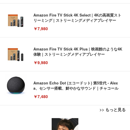
Amazon Fire TV Stick 4K Select | 4Kの高画質スト
リーミング | ストリーミングメディアプレイヤー
￥7,980
Amazon Fire TV Stick 4K Plus | 映画館のような4K
体験 | ストリーミングメディアプレイヤー
￥9,980
Amazon Echo Dot (エコードット) 第5世代 - Alex
a、センサー搭載、鮮やかなサウンド｜チャコール
￥7,480
>> もっと見る
[EdoErgo] オフィスチェア 椅子 テレワーク 疲れな
EIZO ビジネス向けプレミアムモニター | FlexScan
Amazonベーシック ペットシーツ 薄型 レギュラー 1
い 跳ね上げ式アームレスト コンパクト 約105度ロッ
EV3240X-WT | 31.5型4K UHD・USB Type-C・ホワ
回使い捨て 無香料 ホワイト 300枚