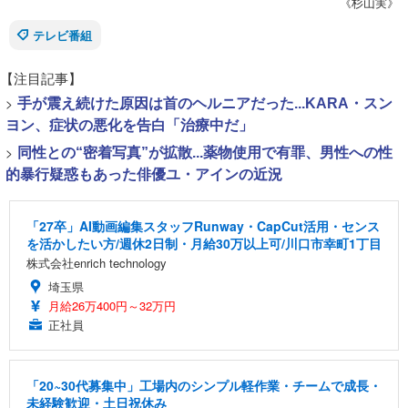
《杉山実》
テレビ番組
【注目記事】
>
手が震え続けた原因は首のヘルニアだった...KARA・スン
ヨン、症状の悪化を告白「治療中だ」
>
同性との“密着写真”が拡散...薬物使用で有罪、男性への性
的暴行疑惑もあった俳優ユ・アインの近況
「27卒」AI動画編集スタッフRunway・CapCut活用・センス
を活かしたい方/週休2日制・月給30万以上可/川口市幸町1丁目
株式会社enrich technology
埼玉県
月給26万400円～32万円
正社員
「20~30代募集中」工場内のシンプル軽作業・チームで成長・
未経験歓迎・土日祝休み