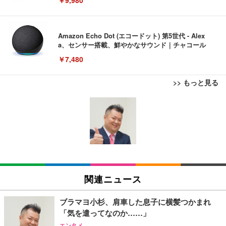
￥9,980
Amazon Echo Dot (エコードット) 第5世代 - Alex
a、センサー搭載、鮮やかなサウンド｜チャコール
￥7,480
>> もっと見る
[EdoErgo] オフィスチェア 椅子 テレワーク 疲れな
EIZO ビジネス向けプレミアムモニター | FlexScan
Amazonベーシック ペットシーツ 薄型 レギュラー 1
い 跳ね上げ式アームレスト コンパクト 約105度ロッ
EV3240X-WT | 31.5型4K UHD・USB Type-C・ホワ
回使い捨て 無香料 ホワイト 300枚
キング pc 事務椅子 360度回転 座面昇降 強化ナイロ
イト
ン樹脂ベース 通気性メッシュ 在宅ワーク H-WY01
￥3,373
￥5,699
￥105,595
(黒網+黒枠+黒足)
EIZO ビジネス向けプレミアムモニター | FlexScan
SIHOO B100 オフィスチェア／デスクチェア メッシ
Amazonベーシック ペットシーツ 厚型 ワイド 42枚
EV2740X-WT | 27.0型4K UHD・USB Type-C・ホワ
ュチェア 人間工学 疲れない ブラック
x2袋(84枚) ホワイト(吸収面:ライトブルー)
関連ニュース
イト
￥27,999
￥3,234
￥109,572
ブラマヨ小杉、肩車した息子に横髪つかまれ
「気を遣ってなのか……」
Sezlife オフィスチェア デスクチェア 疲れない テレ
【純正品】27"ゲーミングモニター DualSense 充電
ネオ・ルーライフ ネオ・オムツ L 中型犬用 26枚入
エンタメ