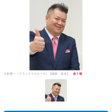
小杉竜一（ブラックマヨネーズ）【撮影：松本】
全 1 枚