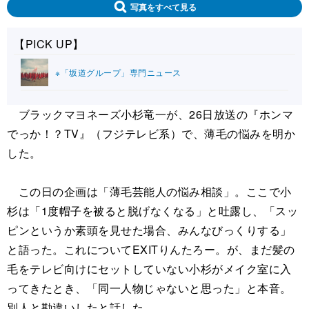
写真をすべて見る
【PICK UP】
※「坂道グループ」専門ニュース
ブラックマヨネーズ小杉竜一が、26日放送の『ホンマ
でっか！？TV』（フジテレビ系）で、薄毛の悩みを明か
した。
この日の企画は「薄毛芸能人の悩み相談」。ここで小
杉は「1度帽子を被ると脱げなくなる」と吐露し、「スッ
ピンというか素頭を見せた場合、みんなびっくりする」
と語った。これについてEXITりんたろー。が、まだ髪の
毛をテレビ向けにセットしていない小杉がメイク室に入
ってきたとき、「同一人物じゃないと思った」と本音。
別人と勘違いしたと話した。