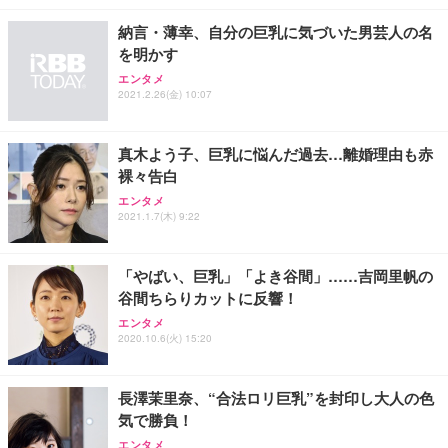
納言・薄幸、自分の巨乳に気づいた男芸人の名
を明かす
エンタメ
2021.2.26(金) 10:07
真木よう子、巨乳に悩んだ過去…離婚理由も赤
裸々告白
エンタメ
2021.1.7(木) 9:22
「やばい、巨乳」「よき谷間」……吉岡里帆の
谷間ちらりカットに反響！
エンタメ
2020.10.6(火) 15:20
長澤茉里奈、“合法ロリ巨乳”を封印し大人の色
気で勝負！
エンタメ