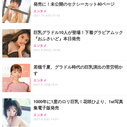
発売に！未公開のセクシーカット40ページ
エンタメ
2021.10.4(月) 21:43
巨乳グラドル10人が登場！下着グラビアムック
『おふさいど』本日発売
エンタメ
2021.6.29(火) 19:59
若槻千夏、グラドル時代の巨乳演出の苦労明か
す
エンタメ
2021.6.18(金) 9:31
1000年に1度のロリ巨乳！花咲ひより、1st写真
集電子版発売
エンタメ
2021.6.9(水) 14:57