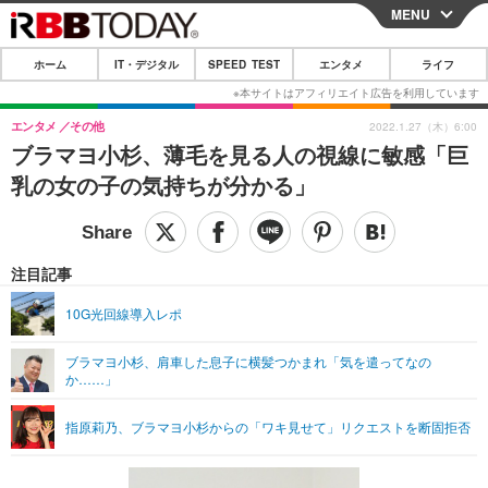
MENU
CLOSE
ホーム
IT・デジタル
SPEED TEST
エンタメ
ライフ
ホーム
IT・デジタル
エンタメ
その他
2022.1.27（木）6:00
ブラマヨ小杉、薄毛を見る人の視線に敏感「巨
IT・デジタルTOP
スマートフォン
SPEED TEST
乳の女の子の気持ちが分かる」
ネタ
ガジェット・ツール
エンタメ
ショッピング
その他
エンタメTOP
映画・ドラマ
ライフ
注目記事
韓流・K-POP
韓国・芸能
ライフTOP
グルメ
リリース一覧
10G光回線導入レポ
音楽
スポーツ
ペット
ショッピング
プッシュ通知の停止方法
ブラマヨ小杉、肩車した息子に横髪つかまれ「気を遣ってなの
か……」
グラビア
ブログ
その他
ショッピング
その他
指原莉乃、ブラマヨ小杉からの「ワキ見せて」リクエストを断固拒否