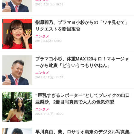
ワーク チェア 強化バックレスト 30度ロッキング機
フック付き（CFI-ZDM1J）
り 単品
2020.5.31(日) 10:09
能 人間工学 椅子 腰サポート 90度跳ね上げ式アーム
レスト 3Dヘッドレスト ハンガー付き 高反発クッシ
￥49,979
￥1,800
￥7,680
ョン PCチェア 通気性メッシュ ゲーミング/勉強/事
指原莉乃、ブラマヨ小杉からの「ワキ見せて」
務用 おしゃれ パソコンチェア (ブラック)
リクエストを断固拒否
Sezlife オフィスチェア デスクチェア 疲れない テレ
【整備済み品】Dell E2724HS 27インチ 液晶モニタ
Smart Basic(スマートベーシック) 【Amazon.co.jp
エンタメ
ワーク チェア 強化バックレスト 30度ロッキング機
ー フルHD（1920×1080）VA 非光沢 HDMI/DisplayP
限定】 Smart Basic アイリスオーヤマ ペットシーツ
2019.3.6(水) 12:03
能 人間工学 椅子 腰サポート 90度跳ね上げ式アーム
ort/VGA スピーカー内蔵 高さ調整 スイベル VESA対
超厚型 お徳用 ワイド 100枚入 (x 1) (ケース販売)
レスト 3Dヘッドレスト ハンガー付き 高反発クッシ
応 ComfortView ビジネス向け
￥7,680
￥15,800
￥3,670
ョン PCチェア 通気性メッシュ ゲーミング/勉強/事
ブラマヨ小杉、体重MAX120キロ！マネージャ
務用 おしゃれ パソコンチェア (ホワイト)
ーから叱責「どういうつもりやねん」
ANDWINT オフィスチェア デスクチェア 肘なし メ
【MiniLED/24.5inch/280Hz/FHD】GRAPHT THE S
アイリスオーヤマ ペットシーツ 超厚型 お徳用 レギ
ッシュ 通気性 ランバーサポート付き 腰サポート ガ
HOOTER Gaming Monitor 24” Essential ゲーミン
エンタメ
ュラー 200枚入【Amazon.co.jp限定】
ス圧無段階昇降 360度回転 キャスター付き コンパク
グモニター QD 24.5インチ 1ms FHD 量子ドット 残
2021.5.17(月) 11:52
ト 幅52×奥行58.5×高さ84～96cm テレワーク 在宅
像低減 (3年保証 | 輝点保証 | 日本メーカー)
￥3,731
￥4,139
￥34,980
勤務 ブラック
“巨乳すぎるレポーター”としてブレイクの出口
亜梨沙、2冊目写真集で大人の色気炸裂
エンタメ
2021.11.8(月) 15:29
早川真由、蘭、ロサリオ惠奈のデジタル写真集