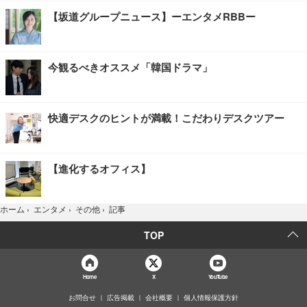
【坂道グループニュース】ーエンタメRBBー
今観るべきオススメ「韓国ドラマ」
快適デスクのヒントが満載！こだわりデスクツアー
【進化するオフィス】
記事
ホーム
›
エンタメ
›
その他
›
TOP
Home
X
YouTube
お問合せ
広告掲載
会社概要
個人情報保護方針