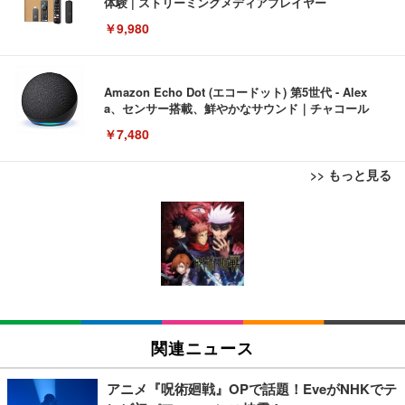
体験 | ストリーミングメディアプレイヤー
￥9,980
Amazon Echo Dot (エコードット) 第5世代 - Alex
a、センサー搭載、鮮やかなサウンド｜チャコール
￥7,480
>> もっと見る
[EdoErgo] オフィスチェア 椅子 テレワーク 疲れな
EIZO ビジネス向けプレミアムモニター | FlexScan
Amazonベーシック ペットシーツ 薄型 レギュラー 1
い 跳ね上げ式アームレスト コンパクト 約105度ロッ
EV3240X-WT | 31.5型4K UHD・USB Type-C・ホワ
回使い捨て 無香料 ホワイト 300枚
キング pc 事務椅子 360度回転 座面昇降 強化ナイロ
イト
ン樹脂ベース 通気性メッシュ 在宅ワーク H-WY01
￥3,373
￥5,699
￥105,595
(黒網+黒枠+黒足)
EIZO ビジネス向けプレミアムモニター | FlexScan
SIHOO B100 オフィスチェア／デスクチェア メッシ
Amazonベーシック ペットシーツ 厚型 ワイド 42枚
EV2740X-WT | 27.0型4K UHD・USB Type-C・ホワ
ュチェア 人間工学 疲れない ブラック
x2袋(84枚) ホワイト(吸収面:ライトブルー)
関連ニュース
イト
￥27,999
￥3,234
￥109,572
アニメ『呪術廻戦』OPで話題！EveがNHKでテ