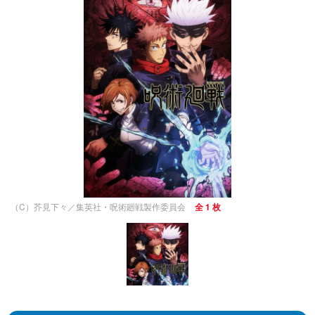
（C）芥見下々／集英社・呪術廻戦製作委員会
全 1 枚