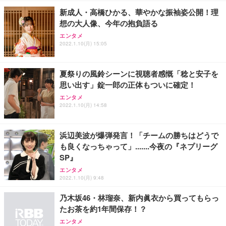
新成人・高橋ひかる、華やかな振袖姿公開！理
想の大人像、今年の抱負語る
エンタメ
2022.1.10(月) 15:05
夏祭りの風鈴シーンに視聴者感慨「稔と安子を
思い出す」錠一郎の正体もついに確定！
エンタメ
2022.1.10(月) 14:58
浜辺美波が爆弾発言！「チームの勝ちはどうで
も良くなっちゃって」.......今夜の『ネプリーグ
SP』
エンタメ
2022.1.10(月) 9:48
乃木坂46・林瑠奈、新内眞衣から買ってもらっ
たお茶を約1年間保存！？
エンタメ