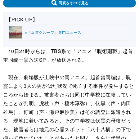
写真をすべて見る
【PICK UP】
※「坂道グループ」専門ニュース
10日21時からは、TBS系で「アニメ『呪術廻戦』起首
雷同編一挙放送SP」が放送される。
現在、劇場版が上映中の同アニメ。起首雷同編は、呪
霊により3人の男が似た状況で死亡する事件が発生すると
ころから始まる。被害者たちは同じ中学校に在籍してい
たことが判明。虎杖（声・榎木淳弥）、伏黒（声・内田
雄馬）、釘崎（声・瀬戸麻沙美）はその調査に派遣され
る。現地に着いてみると、その中学校は伏黒の母校だっ
た。被害者らは地元の心霊スポット「八十八橋」の下で
揃って倒れていたことがあったと聞く。さらに伏黒の