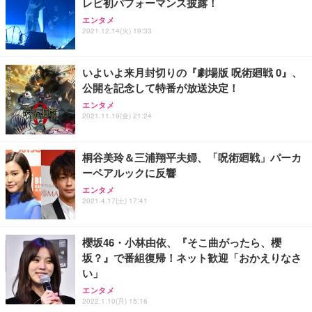
レビ初パフォーマンス披露！
Sezlife オフィスチェア デスクチェア 疲れない テレ
【純正品】27"ゲーミングモニター DualSense 充電
ネオ・ルーライフ ネオ・オムツ L 中型犬用 26枚入
エンタメ
ワーク チェア 強化バックレスト 30度ロッキング機
2021.12.14(火) 19:33
フック付き（CFI-ZDM1J）
り 単品
能 人間工学 椅子 腰サポート 90度跳ね上げ式アーム
レスト 3Dヘッドレスト ハンガー付き 高反発クッシ
￥49,979
￥1,800
￥7,680
ョン PCチェア 通気性メッシュ ゲーミング/勉強/事
いよいよ来月封切りの『劇場版 呪術廻戦 0』、
務用 おしゃれ パソコンチェア (ブラック)
公開を記念して特番が放送決定！
Sezlife オフィスチェア デスクチェア 疲れない テレ
【整備済み品】Dell E2724HS 27インチ 液晶モニタ
Smart Basic(スマートベーシック) 【Amazon.co.jp
エンタメ
ワーク チェア 強化バックレスト 30度ロッキング機
ー フルHD（1920×1080）VA 非光沢 HDMI/DisplayP
限定】 Smart Basic アイリスオーヤマ ペットシーツ
2021.11.19(金) 21:24
能 人間工学 椅子 腰サポート 90度跳ね上げ式アーム
ort/VGA スピーカー内蔵 高さ調整 スイベル VESA対
超厚型 お徳用 ワイド 100枚入 (x 1) (ケース販売)
レスト 3Dヘッドレスト ハンガー付き 高反発クッシ
応 ComfortView ビジネス向け
￥7,680
￥15,800
￥3,670
ョン PCチェア 通気性メッシュ ゲーミング/勉強/事
桐谷美玲＆三浦翔平夫婦、「呪術廻戦」パーカ
務用 おしゃれ パソコンチェア (ホワイト)
ーペアルックに反響
ANDWINT オフィスチェア デスクチェア 肘なし メ
【MiniLED/24.5inch/280Hz/FHD】GRAPHT THE S
アイリスオーヤマ ペットシーツ 超厚型 お徳用 レギ
ッシュ 通気性 ランバーサポート付き 腰サポート ガ
HOOTER Gaming Monitor 24” Essential ゲーミン
エンタメ
ュラー 200枚入【Amazon.co.jp限定】
ス圧無段階昇降 360度回転 キャスター付き コンパク
グモニター QD 24.5インチ 1ms FHD 量子ドット 残
2021.4.17(土) 17:41
ト 幅52×奥行58.5×高さ84～96cm テレワーク 在宅
像低減 (3年保証 | 輝点保証 | 日本メーカー)
￥3,731
￥4,139
￥34,980
勤務 ブラック
櫻坂46・小林由依、『そこ曲がったら、櫻
坂？』で番組復帰！ネット歓迎「おかえりなさ
い」
エンタメ
2022.1.10(月) 15:16