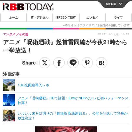
MENU
CLOSE
ホーム
IT・デジタル
SPEED TEST
エンタメ
ライフ
ホーム
IT・デジタル
エンタメ
その他
2022.1.10（月）16:52
アニメ『呪術廻戦』起首雷同編が今夜21時から
IT・デジタルTOP
スマートフォン
SPEED TEST
一挙放送！
ネタ
ガジェット・ツール
エンタメ
ショッピング
その他
エンタメTOP
映画・ドラマ
ライフ
注目記事
韓流・K-POP
韓国・芸能
ライフTOP
グルメ
リリース一覧
10G光回線導入レポ
音楽
スポーツ
ペット
ショッピング
プッシュ通知の停止方法
アニメ『呪術廻戦』OPで話題！EveがNHKでテレビ初パフォーマンス
披露！
グラビア
ブログ
その他
いよいよ来月封切りの『劇場版 呪術廻戦 0』、公開を記念して特番が
ショッピング
その他
放送決定！