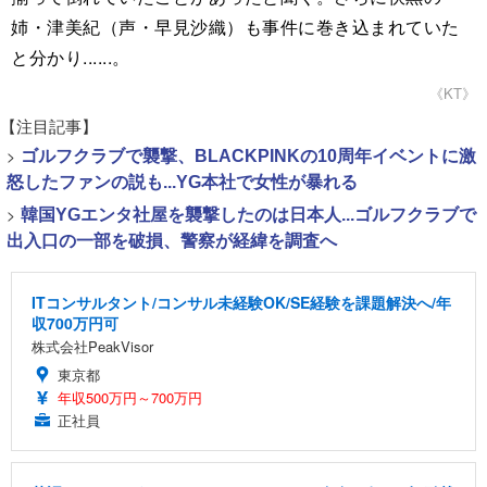
姉・津美紀（声・早見沙織）も事件に巻き込まれていた
と分かり......。
《KT》
【注目記事】
>
ゴルフクラブで襲撃、BLACKPINKの10周年イベントに激
怒したファンの説も...YG本社で女性が暴れる
>
韓国YGエンタ社屋を襲撃したのは日本人...ゴルフクラブで
出入口の一部を破損、警察が経緯を調査へ
ITコンサルタント/コンサル未経験OK/SE経験を課題解決へ/年
収700万円可
株式会社PeakVisor
東京都
年収500万円～700万円
正社員