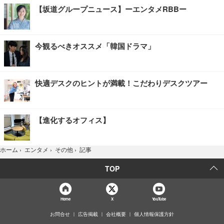
【坂道グループニュース】ーエンタメRBBー
今観るべきオススメ「韓国ドラマ」
快適デスクのヒントが満載！こだわりデスクツアー
【進化するオフィス】
記事
ホーム
›
エンタメ
›
その他
›
TOP
Home
X
YouTube
お問合せ
広告掲載
会社概要
個人情報保護方針