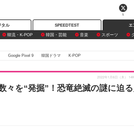
X
ジタル
SPEEDTEST
エ
韓流・K-POP
韓国・芸能
音楽
スポーツ
I
Google Pixel 9
韓国ドラマ
K-POP
2022年1月6日（木） 14
数々を“発掘”！恐竜絶滅の謎に迫る