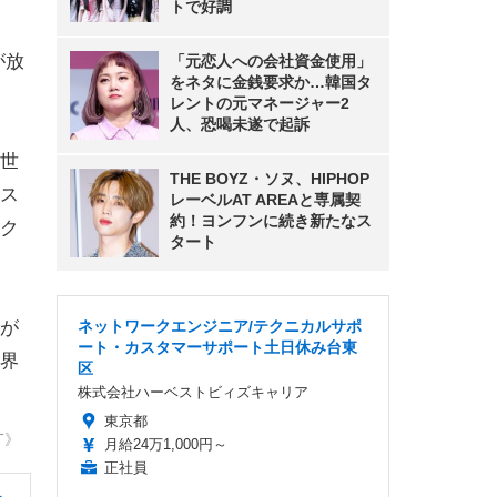
トで好調
が放
「元恋人への会社資金使用」
をネタに金銭要求か…韓国タ
レントの元マネージャー2
人、恐喝未遂で起訴
世
THE BOYZ・ソヌ、HIPHOP
ス
レーベルAT AREAと専属契
約！ヨンフンに続き新たなス
ク
タート
が
ネットワークエンジニア/テクニカルサポ
ート・カスタマーサポート土日休み台東
界
区
株式会社ハーベストビィズキャリア
東京都
T》
月給24万1,000円～
正社員