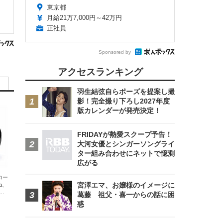
東京都
月給21万7,000円～42万円
正社員
Sponsored by
アクセスランキング
羽生結弦自らポーズを提案し撮
影！完全撮り下ろし2027年度
版カレンダーが発売決定！
FRIDAYが熱愛スクープ予告！
大河女優とシンガーソングライ
ター組み合わせにネットで憶測
広がる
エコー
宮澤エマ、お嬢様のイメージに
xa、
な
葛藤 祖父・喜一からの話に困
惑