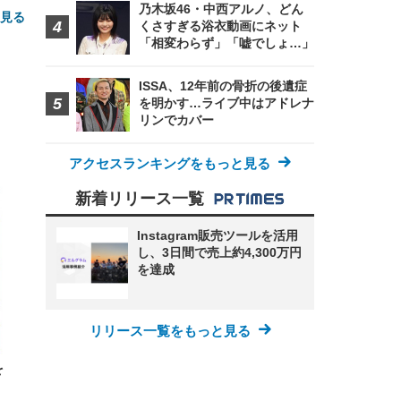
乃木坂46・中西アルノ、どん
と見る
くさすぎる浴衣動画にネット
「相変わらず」「嘘でしょ…」
ISSA、12年前の骨折の後遺症
を明かす…ライブ中はアドレナ
リンでカバー
アクセスランキングをもっと見る
FHD】
ェ
ット
新着リリース一覧
 メ
レギ
 ゲ
ーサ
ンチ
 ガ
Instagram販売ツールを活用
 (3
回
ー)
し、3日間で売上約4,300万円
ンパ
高さ
を達成
 在
リリース一覧をもっと見る
を