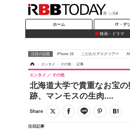
ホーム
IT・デ
映画・ドラマ
注目の話題
iPhone 16
こだわりデスクツアー
A
ホーム
›
エンタメ
›
その他
›
記事
エンタメ
その他
北海道大学で貴重なお宝の
跡、マンモスの生肉....
注目記事