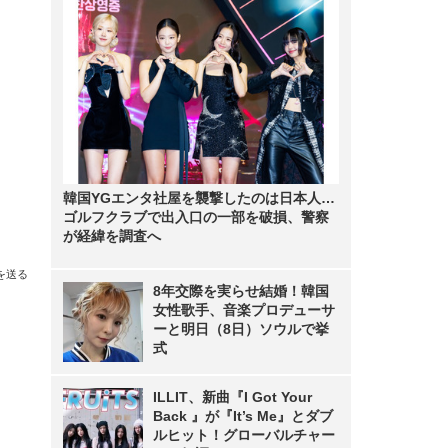
韓国YGエンタ社屋を襲撃したのは日本人…
ゴルフクラブで出入口の一部を破損、警察
が経緯を調査へ
を送る
8年交際を実らせ結婚！韓国
女性歌手、音楽プロデューサ
ーと明日（8日）ソウルで挙
式
ILLIT、新曲『I Got Your
Back 』が『It’s Me』とダブ
ルヒット！グローバルチャー