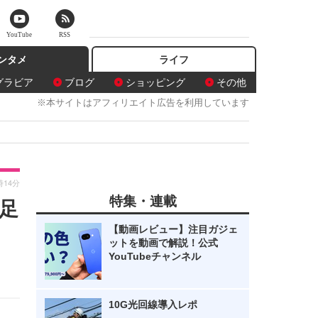
YouTube
RSS
ンタメ
ライフ
グラビア
ブログ
ショッピング
その他
※本サイトはアフィリエイト広告を利用しています
時14分
特集・連載
足
【動画レビュー】注目ガジェ
ットを動画で解説！公式
YouTubeチャンネル
10G光回線導入レポ