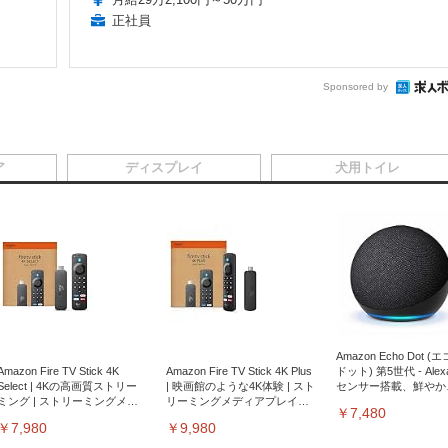
正社員
Sponsored by
ア
ディスプレイ
犬用トイレ
Amazon Echo Dot (
Amazon Fire TV Stick 4K
Amazon Fire TV Stick 4K Plus
ドット) 第5世代 - Ale
Select | 4Kの高画質ストリー
| 映画館のような4K体験 | スト
センサー搭載、鮮やか
ミング | ストリーミングメデ
リーミングメディアプレイヤ
サウンド｜チャコール
￥7,480
ィアプレイヤー
ー
￥7,980
￥9,980