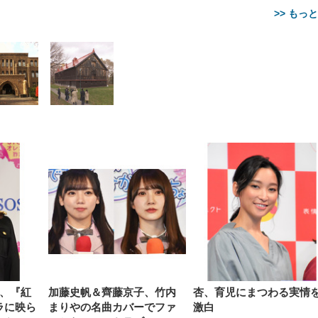
>> もっ
【整備済み品】Dell
【MiniLED/24.5inch/280Hz/
正品】27"ゲーミングモ
ANDWINT オフィスチ
アイリスオーヤマ ペ
Sezlife オフィスチェア デスク
ネオ・ルーライフ ネオ・オム
E2724HS 27インチ 液晶モ
Sezlife オフィスチェア デスク
Smart Basic(スマートベーシ
GRAPHT THE SHOOTER
ー DualSense 充電フッ
ア デスクチェア 肘なし
シーツ 超厚型 お徳用 
チェア 疲れない テレワーク
ツ L 中型犬用 26枚入り 単品
ニター フル
チェア 疲れない テレワーク
ック) 【Amazon.co.jp限定】
Gaming Monitor 24” Essential
き（CFI-ZDM1J）
ッシュ 通気性 ランバ
ュラー 200枚入
チェア 強化バックレスト 30
HD（1920×1080）VA 非光
チェア 強化バックレスト 30度
Smart Basic アイリスオーヤマ
ーミングモニター QD 24.5イ
ポート付き 腰サポート
【Amazon.co.jp限定】
￥1,800
￥15,800
￥34,980
9,979
度ロッキング機能 人間工学 椅
沢 HDMI/DisplayPort/VGA
ロッキング機能 人間工学 椅子
ペットシーツ 超厚型 お徳用
￥4,139
￥3,731
1ms FHD 量子ドット 残像低減
ス圧無段階昇降 360度
￥7,680
￥7,680
￥3,670
子 腰サポート 90度跳ね上げ
スピーカー内蔵 高さ調整 ス
腰サポート 90度跳ね上げ式ア
ワイド 100枚入 (x 1) (ケース
年保証 | 輝点保証 | 日本メーカ
転 キャスター付き コ
式アームレスト 3Dヘッドレス
イベル VESA対応
ームレスト 3Dヘッドレスト
販売)
クト 幅52×奥行58.5×
ト ハンガー付き 高反発クッシ
ComfortView ビジネス向け
ハンガー付き 高反発クッショ
84～96cm テレワーク
ョン PCチェア 通気性メッシ
ン PCチェア 通気性メッシュ
宅勤務 ブラック
ュ ゲーミング/勉強/事務用 お
ゲーミング/勉強/事務用 おし
しゃれ パソコンチェア (ブラ
ゃれ パソコンチェア (ホワイ
ック)
ト)
奈、『紅
加藤史帆＆齊藤京子、竹内
杏、育児にまつわる実情
ラに映ら
まりやの名曲カバーでファ
激白