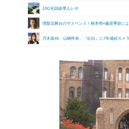
10G光回線導入レポ
理髪店舞台のサスペンス！柄本明×藤原季節による
乃木坂46・山崎怜奈、『紅白』に7年連続カメ