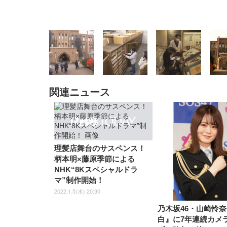
関連ニュース
EIZO ビジネス向けプレミア
EIZO ビジネス向けプレミア
【純
[EdoErgo] オフィスチェア 椅
Amazonベーシック ペットシ
SIHOO B100 オフィスチェア
Amazonベーシック ペットシ
ムモニター | FlexScan
ムモニター | FlexScan
ニタ
子 テレワーク 疲れない 跳ね
ーツ 薄型 レギュラー 1回使い
／デスクチェア メッシュチェ
ーツ 厚型 ワイド 42枚x2袋(84
EV3240X-WT | 31.5型4K
EV2740X-WT | 27.0型4K
ク付
上げ式アームレスト コンパク
捨て 無香料 ホワイト 300枚
ア 人間工学 疲れない ブラッ
枚) ホワイト(吸収面:ライトブ
UHD・USB Type-C・ホワイ
UHD・USB Type-C・ホワイ
ト 約105度ロッキング pc 事務
￥105,595
￥109,572
ク
ルー)
￥4
ト
ト
￥5,699
￥3,373
￥27,999
￥3,234
椅子 360度回転 座面昇降 強化
理髪店舞台のサスペンス！
ナイロン樹脂ベース 通気性メ
ッシュ 在宅ワーク H-
柄本明×藤原季節による
WY01(黒網+黒枠+黒足)
NHK“8Kスペシャルドラ
マ”制作開始！
2022.1.5(水) 20:30
乃木坂46・山崎怜
白』に7年連続カメ