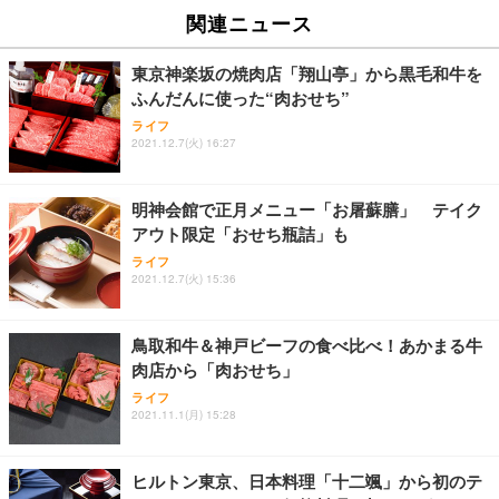
EV2740X-WT | 27.0型4K UHD・USB Type-C・ホワ
ュチェア 人間工学 疲れない ブラック
x2袋(84枚) ホワイト(吸収面:ライトブルー)
関連ニュース
イト
￥27,999
￥3,234
￥109,572
東京神楽坂の焼肉店「翔山亭」から黒毛和牛を
ふんだんに使った“肉おせち”
Sezlife オフィスチェア デスクチェア 疲れない テレ
【純正品】27"ゲーミングモニター DualSense 充電
ネオ・ルーライフ ネオ・オムツ L 中型犬用 26枚入
ライフ
ワーク チェア 強化バックレスト 30度ロッキング機
2021.12.7(火) 16:27
フック付き（CFI-ZDM1J）
り 単品
能 人間工学 椅子 腰サポート 90度跳ね上げ式アーム
レスト 3Dヘッドレスト ハンガー付き 高反発クッシ
￥49,979
￥1,800
￥7,680
ョン PCチェア 通気性メッシュ ゲーミング/勉強/事
明神会館で正月メニュー「お屠蘇膳」 テイク
務用 おしゃれ パソコンチェア (ブラック)
アウト限定「おせち瓶詰」も
Sezlife オフィスチェア デスクチェア 疲れない テレ
【整備済み品】Dell E2724HS 27インチ 液晶モニタ
Smart Basic(スマートベーシック) 【Amazon.co.jp
ライフ
ワーク チェア 強化バックレスト 30度ロッキング機
ー フルHD（1920×1080）VA 非光沢 HDMI/DisplayP
限定】 Smart Basic アイリスオーヤマ ペットシーツ
2021.12.7(火) 15:36
能 人間工学 椅子 腰サポート 90度跳ね上げ式アーム
ort/VGA スピーカー内蔵 高さ調整 スイベル VESA対
超厚型 お徳用 ワイド 100枚入 (x 1) (ケース販売)
レスト 3Dヘッドレスト ハンガー付き 高反発クッシ
応 ComfortView ビジネス向け
￥7,680
￥15,800
￥3,670
ョン PCチェア 通気性メッシュ ゲーミング/勉強/事
鳥取和牛＆神戸ビーフの食べ比べ！あかまる牛
務用 おしゃれ パソコンチェア (ホワイト)
肉店から「肉おせち」
ANDWINT オフィスチェア デスクチェア 肘なし メ
【MiniLED/24.5inch/280Hz/FHD】GRAPHT THE S
アイリスオーヤマ ペットシーツ 超厚型 お徳用 レギ
ッシュ 通気性 ランバーサポート付き 腰サポート ガ
HOOTER Gaming Monitor 24” Essential ゲーミン
ライフ
ュラー 200枚入【Amazon.co.jp限定】
ス圧無段階昇降 360度回転 キャスター付き コンパク
グモニター QD 24.5インチ 1ms FHD 量子ドット 残
2021.11.1(月) 15:28
ト 幅52×奥行58.5×高さ84～96cm テレワーク 在宅
像低減 (3年保証 | 輝点保証 | 日本メーカー)
￥3,731
￥4,139
￥34,980
勤務 ブラック
ヒルトン東京、日本料理「十二颯」から初のテ