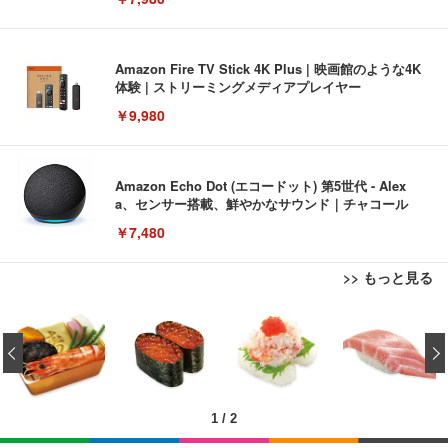
Amazon Fire TV Stick 4K Plus | 映画館のような4K
体験 | ストリーミングメディアプレイヤー
￥9,980
Amazon Echo Dot (エコードット) 第5世代 - Alex
a、センサー搭載、鮮やかなサウンド｜チャコール
￥7,480
>> もっと見る
[EdoErgo] オフィスチェア 椅子 テレワーク 疲れな
EIZO ビジネス向けプレミアムモニター | FlexScan
Amazonベーシック ペットシーツ 薄型 レギュラー 1
い 跳ね上げ式アームレスト コンパクト 約105度ロッ
EV3240X-WT | 31.5型4K UHD・USB Type-C・ホワ
‹
回使い捨て 無香料 ホワイト 300枚
キング pc 事務椅子 360度回転 座面昇降 強化ナイロ
イト
ン樹脂ベース 通気性メッシュ 在宅ワーク H-WY01
￥3,373
￥5,699
￥105,595
(黒網+黒枠+黒足)
1
/
2
EIZO ビジネス向けプレミアムモニター | FlexScan
SIHOO B100 オフィスチェア／デスクチェア メッシ
Amazonベーシック ペットシーツ 厚型 ワイド 42枚