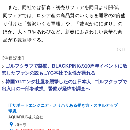
また、同社では新春・初売りフェアを同日より開催。
同フェアでは、ロシア産の高品質のいくらを通常の2倍盛
り付けた「贅沢いくら軍艦」や、「贅沢かににぎり」の
ほか、大トロやあわびなど、新春にふさわしい豪華な商
品が多数登場する。
《KT》
【注目記事】
>
ゴルフクラブで襲撃、BLACKPINKの10周年イベントに激
怒したファンの説も...YG本社で女性が暴れる
>
韓国YGエンタ社屋を襲撃したのは日本人...ゴルフクラブで
出入口の一部を破損、警察が経緯を調査へ
ITサポートエンジニア・メリハリある働き方・スキルアップ
環境
AQUARIUS株式会社
埼玉県