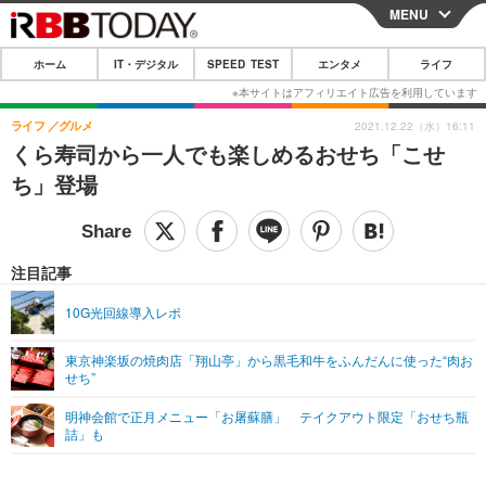
MENU
CLOSE
ホーム
IT・デジタル
SPEED TEST
エンタメ
ライフ
ホーム
IT・デジタル
ライフ
グルメ
2021.12.22（水）16:11
くら寿司から一人でも楽しめるおせち「こせ
IT・デジタルTOP
スマートフォン
SPEED TEST
ち」登場
ネタ
ガジェット・ツール
エンタメ
ショッピング
その他
エンタメTOP
映画・ドラマ
ライフ
注目記事
韓流・K-POP
韓国・芸能
ライフTOP
グルメ
リリース一覧
10G光回線導入レポ
音楽
スポーツ
ペット
ショッピング
プッシュ通知の停止方法
東京神楽坂の焼肉店「翔山亭」から黒毛和牛をふんだんに使った“肉お
せち”
グラビア
ブログ
その他
明神会館で正月メニュー「お屠蘇膳」 テイクアウト限定「おせち瓶
ショッピング
その他
詰」も