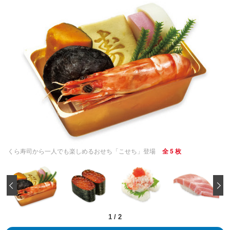
くら寿司から一人でも楽しめるおせち「こせち」登場
全 5 枚
‹
1
/
2