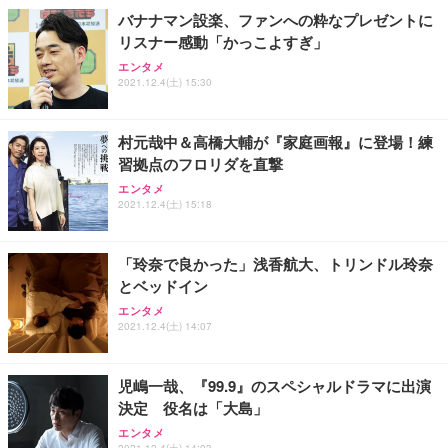
バナナマン設楽、ファンへの粋なプレゼントに
リスナー感動「かっこよすぎ」
エンタメ
2021.12.4(土) 15:30
村元哉中＆高橋大輔が『家庭画報』に登場！練
習拠点のフロリダを直撃
エンタメ
2021.12.4(土) 15:18
「玲奈で良かった」浅香航大、トリンドル玲奈
とベッドイン
エンタメ
2021.12.4(土) 14:07
児嶋一哉、『99.9』のスペシャルドラマに出演
決定 役名は「大島」
エンタメ