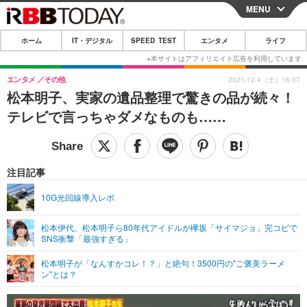
MENU
CLOSE
ホーム
IT・デジタル
SPEED TEST
エンタメ
ライフ
ホーム
IT・デジタル
エンタメ
その他
2021.12.4（土）16:07
松本明子、実家の遺品整理で驚きの品が続々！
IT・デジタルTOP
スマートフォン
SPEED TEST
テレビで言っちゃダメなものも……
ネタ
ガジェット・ツール
エンタメ
ショッピング
その他
エンタメTOP
映画・ドラマ
ライフ
注目記事
韓流・K-POP
韓国・芸能
ライフTOP
グルメ
リリース一覧
10G光回線導入レポ
音楽
スポーツ
ペット
ショッピング
プッシュ通知の停止方法
松本伊代、松本明子ら80年代アイドルが欅坂「サイマジョ」完コピで
SNS衝撃「最強すぎる」
グラビア
ブログ
その他
松本明子が「なんすかコレ！？」と絶句！3500円の"ご褒美ラーメ
ショッピング
その他
ン"とは？