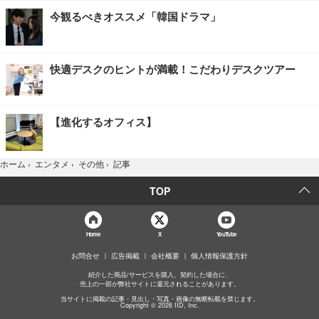
今観るべきオススメ「韓国ドラマ」
快適デスクのヒントが満載！こだわりデスクツアー
【進化するオフィス】
記事
ホーム
›
エンタメ
›
その他
›
TOP
Home
X
YouTube
お問合せ
広告掲載
会社概要
個人情報保護方針
紹介した商品/サービスを購入、契約した場合に、
売上の一部が弊社サイトに還元されることがあります。
当サイトに掲載の記事・見出し・写真・画像の無断転載を禁じます。
Copyright © 2026 IID, Inc.