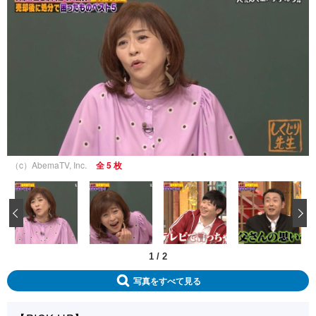
（c）AbemaTV, Inc.
全 5 枚
‹
1
/
2
写真をすべて見る