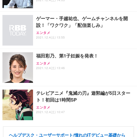
2021.12.4(土) 14:03
ゲーマー・手越祐也、ゲームチャンネルを開
設！「ワクワク」「配信楽しみ」
エンタメ
2021.12.4(土) 13:55
福田彩乃、第1子妊娠を発表！
エンタメ
2021.12.4(土) 13:46
テレビアニメ『鬼滅の刃』遊郭編が5日スター
ト！初回は1時間SP
エンタメ
2021.12.4(土) 10:47
ヘルプデスク・ユーザーサポート/憧れのITデビュー基礎から