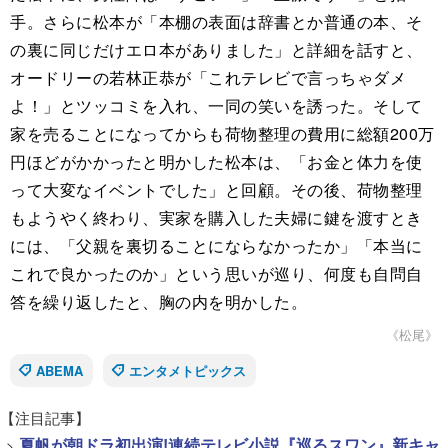
手。さらに松本が「本棚の表面は辞書とか普通の本、そ
の裏に同じだけエロ本がありました」と詳細を話すと、
オードリーの若林正恭が「これテレビで言っちゃダメ
よ！」とツッコミを入れ、一同の笑いを誘った。そして
家を売ることになってからも荷物整理の費用に総額200万
円ほどがかかったと明かした松本は、「お金と体力を使
って大変なイベントでした」と回顧。その後、荷物整理
もようやく終わり、実家を購入した夫婦に鍵を渡すとき
には、「父親を裏切ることにならなかったか」「本当に
これで良かったのか」という思いが巡り、何度も自問自
答を繰り返したと、胸の内を明かした。
《松尾》
ABEMA
エンタメトピックス
【注目記事】
>
夏帆が朝ドラ初出演!連続テレビ小説『巡るスワン』新キャ