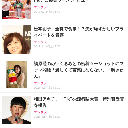
円の"ご褒美ラーメン"とは？
Sezlife オフィスチェア デスクチェア 疲れない テレ
【整備済み品】Dell E2724HS 27インチ 液晶モニタ
Smart Basic(スマートベーシック) 【Amazon.co.jp
エンタメ
ワーク チェア 強化バックレスト 30度ロッキング機
ー フルHD（1920×1080）VA 非光沢 HDMI/DisplayP
限定】 Smart Basic アイリスオーヤマ ペットシーツ
2019.6.18(火) 12:49
能 人間工学 椅子 腰サポート 90度跳ね上げ式アーム
ort/VGA スピーカー内蔵 高さ調整 スイベル VESA対
超厚型 お徳用 ワイド 100枚入 (x 1) (ケース販売)
レスト 3Dヘッドレスト ハンガー付き 高反発クッシ
応 ComfortView ビジネス向け
￥7,680
￥15,800
￥3,670
ョン PCチェア 通気性メッシュ ゲーミング/勉強/事
松本明子、全裸で食事！？夫が恥ずかしいプラ
務用 おしゃれ パソコンチェア (ホワイト)
イベートを暴露
ANDWINT オフィスチェア デスクチェア 肘なし メ
【MiniLED/24.5inch/280Hz/FHD】GRAPHT THE S
アイリスオーヤマ ペットシーツ 超厚型 お徳用 レギ
ッシュ 通気性 ランバーサポート付き 腰サポート ガ
HOOTER Gaming Monitor 24” Essential ゲーミン
エンタメ
ュラー 200枚入【Amazon.co.jp限定】
ス圧無段階昇降 360度回転 キャスター付き コンパク
グモニター QD 24.5インチ 1ms FHD 量子ドット 残
2018.11.10(土) 7:26
ト 幅52×奥行58.5×高さ84～96cm テレワーク 在宅
像低減 (3年保証 | 輝点保証 | 日本メーカー)
￥3,731
￥4,139
￥34,980
勤務 ブラック
福原遥のぬいぐるみとの密着ツーショットにフ
ァン悶絶「愛しくて言葉にならない」「胸きゅ
ん」
エンタメ
2021.12.4(土) 15:30
和田アキ子、「TikTok流行語大賞」特別賞受賞
を報告
エンタメ
2021.12.4(土) 15:30