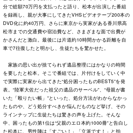
分で総額70万円を支払ったと語り、松本が出演した番組
を録画し、親が大事にしてきたVHSビデオテープ200本の
DVD化に約40万円、さらに東京から実家がある香川県高
松市までの交通費や宿泊費など、さまざまな面で出費が
かさんだと激白。最後には片道約10時間かかる距離を自
車で7往復したと明かし、生徒たちを驚かせた。
家族の思い出が捨てられず遺品整理にはかなりの時間
を要したと松本。そこで番組では、片付けをしていく中
で実際に実家から出てきた“処分困ったものBEST5”を発
表。“陸軍大佐だった祖父の遺品のサーベル”、“母親が書
いた「殴りたい帳」”といった、処分方法がわからなかっ
たものや、どう処分すべきか悩んだものなど挙げ、その
ラインナップに生徒たちは驚きの声を上げた。そんな
中、困ったもの第1位は“父親のエロ本約1000冊”と告白し
た松本に、男性陣は「すごい！」「立派です！」と拍