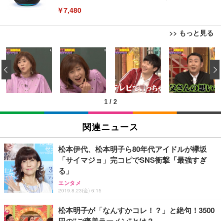
￥7,480
>> もっと見る
[EdoErgo] オフィスチェア 椅子 テレワーク 疲れな
EIZO ビジネス向けプレミアムモニター | FlexScan
Amazonベーシック ペットシーツ 薄型 レギュラー 1
い 跳ね上げ式アームレスト コンパクト 約105度ロッ
EV3240X-WT | 31.5型4K UHD・USB Type-C・ホワ
‹
回使い捨て 無香料 ホワイト 300枚
キング pc 事務椅子 360度回転 座面昇降 強化ナイロ
イト
ン樹脂ベース 通気性メッシュ 在宅ワーク H-WY01
￥3,373
￥5,699
￥105,595
(黒網+黒枠+黒足)
1
/
2
EIZO ビジネス向けプレミアムモニター | FlexScan
SIHOO B100 オフィスチェア／デスクチェア メッシ
Amazonベーシック ペットシーツ 厚型 ワイド 42枚
EV2740X-WT | 27.0型4K UHD・USB Type-C・ホワ
ュチェア 人間工学 疲れない ブラック
x2袋(84枚) ホワイト(吸収面:ライトブルー)
関連ニュース
イト
￥27,999
￥3,234
￥109,572
松本伊代、松本明子ら80年代アイドルが欅坂
「サイマジョ」完コピでSNS衝撃「最強すぎ
Sezlife オフィスチェア デスクチェア 疲れない テレ
る」
【純正品】27"ゲーミングモニター DualSense 充電
ネオ・ルーライフ ネオ・オムツ L 中型犬用 26枚入
ワーク チェア 強化バックレスト 30度ロッキング機
フック付き（CFI-ZDM1J）
り 単品
エンタメ
能 人間工学 椅子 腰サポート 90度跳ね上げ式アーム
2019.8.23(金) 6:15
レスト 3Dヘッドレスト ハンガー付き 高反発クッシ
￥49,979
￥1,800
￥7,680
ョン PCチェア 通気性メッシュ ゲーミング/勉強/事
松本明子が「なんすかコレ！？」と絶句！3500
務用 おしゃれ パソコンチェア (ブラック)