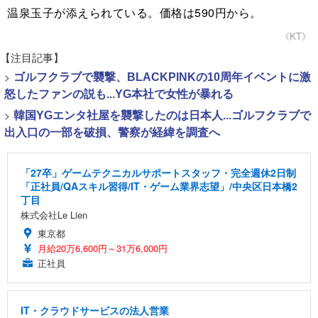
温泉玉子が添えられている。価格は590円から。
《KT》
【注目記事】
>
ゴルフクラブで襲撃、BLACKPINKの10周年イベントに激
怒したファンの説も...YG本社で女性が暴れる
>
韓国YGエンタ社屋を襲撃したのは日本人...ゴルフクラブで
出入口の一部を破損、警察が経緯を調査へ
「27卒」ゲームテクニカルサポートスタッフ・完全週休2日制
「正社員/QAスキル習得/IT・ゲーム業界志望」/中央区日本橋2
丁目
株式会社Le Lien
東京都
月給20万6,600円～31万6,000円
正社員
IT・クラウドサービスの法人営業