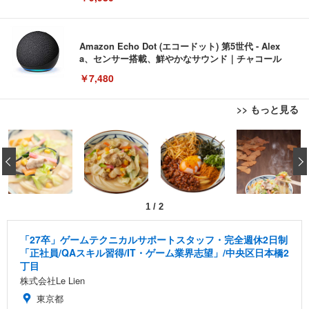
Amazon Echo Dot (エコードット) 第5世代 - Alex
a、センサー搭載、鮮やかなサウンド｜チャコール
￥7,480
>> もっと見る
[EdoErgo] オフィスチェア 椅子 テレワーク 疲れな
EIZO ビジネス向けプレミアムモニター | FlexScan
Amazonベーシック ペットシーツ 薄型 レギュラー 1
い 跳ね上げ式アームレスト コンパクト 約105度ロッ
EV3240X-WT | 31.5型4K UHD・USB Type-C・ホワ
‹
回使い捨て 無香料 ホワイト 300枚
キング pc 事務椅子 360度回転 座面昇降 強化ナイロ
イト
ン樹脂ベース 通気性メッシュ 在宅ワーク H-WY01
￥3,373
￥5,699
￥105,595
(黒網+黒枠+黒足)
1
/
2
EIZO ビジネス向けプレミアムモニター | FlexScan
SIHOO B100 オフィスチェア／デスクチェア メッシ
Amazonベーシック ペットシーツ 厚型 ワイド 42枚
EV2740X-WT | 27.0型4K UHD・USB Type-C・ホワ
ュチェア 人間工学 疲れない ブラック
x2袋(84枚) ホワイト(吸収面:ライトブルー)
「27卒」ゲームテクニカルサポートスタッフ・完全週休2日制
イト
「正社員/QAスキル習得/IT・ゲーム業界志望」/中央区日本橋2
￥27,999
￥3,234
￥109,572
丁目
株式会社Le Lien
東京都
Sezlife オフィスチェア デスクチェア 疲れない テレ
【純正品】27"ゲーミングモニター DualSense 充電
ネオ・ルーライフ ネオ・オムツ L 中型犬用 26枚入