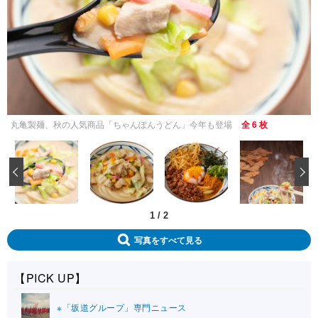
丸亀製麺、秋の人気商品「ちゃんぽんうどん」今年も登場
全 6 枚
‹
1
/
2
写真をすべて見る
【PICK UP】
※「坂道グループ」専門ニュース