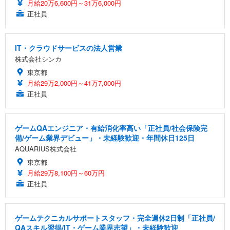
ワーク チェア 強化バックレスト 30度ロッキング機
月給20万6,600円～31万6,000円
フック付き（CFI-ZDM1J）
り 単品
能 人間工学 椅子 腰サポート 90度跳ね上げ式アーム
正社員
レスト 3Dヘッドレスト ハンガー付き 高反発クッシ
￥49,979
￥1,800
￥7,680
ョン PCチェア 通気性メッシュ ゲーミング/勉強/事
務用 おしゃれ パソコンチェア (ブラック)
IT・クラウドサービスの法人営業
Sezlife オフィスチェア デスクチェア 疲れない テレ
【整備済み品】Dell E2724HS 27インチ 液晶モニタ
Smart Basic(スマートベーシック) 【Amazon.co.jp
株式会社シンカ
ワーク チェア 強化バックレスト 30度ロッキング機
ー フルHD（1920×1080）VA 非光沢 HDMI/DisplayP
限定】 Smart Basic アイリスオーヤマ ペットシーツ
能 人間工学 椅子 腰サポート 90度跳ね上げ式アーム
ort/VGA スピーカー内蔵 高さ調整 スイベル VESA対
超厚型 お徳用 ワイド 100枚入 (x 1) (ケース販売)
東京都
レスト 3Dヘッドレスト ハンガー付き 高反発クッシ
応 ComfortView ビジネス向け
月給29万2,000円～41万7,000円
￥7,680
￥15,800
￥3,670
ョン PCチェア 通気性メッシュ ゲーミング/勉強/事
正社員
務用 おしゃれ パソコンチェア (ホワイト)
ANDWINT オフィスチェア デスクチェア 肘なし メ
【MiniLED/24.5inch/280Hz/FHD】GRAPHT THE S
アイリスオーヤマ ペットシーツ 超厚型 お徳用 レギ
ッシュ 通気性 ランバーサポート付き 腰サポート ガ
HOOTER Gaming Monitor 24” Essential ゲーミン
ュラー 200枚入【Amazon.co.jp限定】
ゲームQAエンジニア・有給消化率高い「正社員/社会保険完
ス圧無段階昇降 360度回転 キャスター付き コンパク
グモニター QD 24.5インチ 1ms FHD 量子ドット 残
備/ゲーム業界デビュー」・未経験歓迎・年間休日125日
ト 幅52×奥行58.5×高さ84～96cm テレワーク 在宅
像低減 (3年保証 | 輝点保証 | 日本メーカー)
￥3,731
￥4,139
￥34,980
AQUARIUS株式会社
勤務 ブラック
東京都
月給29万8,100円～60万円
正社員
ゲームテクニカルサポートスタッフ・完全週休2日制「正社員/
QAスキル習得/IT・ゲーム業界志望」・未経験歓迎