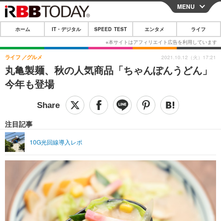
MENU
CLOSE
ホーム
IT・デジタル
SPEED TEST
エンタメ
ライフ
ホーム
IT・デジタル
ライフ
グルメ
2021.10.12（火）17:21
丸亀製麺、秋の人気商品「ちゃんぽんうどん」
IT・デジタルTOP
スマートフォン
SPEED TEST
今年も登場
ネタ
ガジェット・ツール
エンタメ
ショッピング
その他
エンタメTOP
映画・ドラマ
ライフ
注目記事
韓流・K-POP
韓国・芸能
ライフTOP
グルメ
リリース一覧
10G光回線導入レポ
音楽
スポーツ
ペット
ショッピング
プッシュ通知の停止方法
グラビア
ブログ
その他
ショッピング
その他