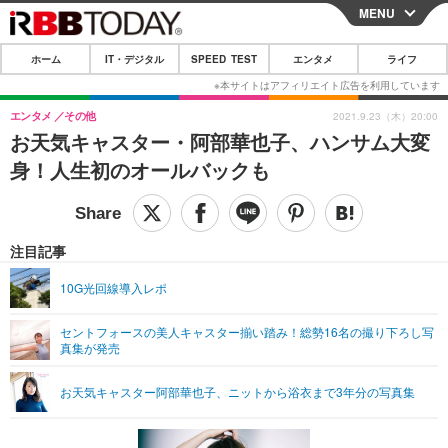
MENU
CLOSE
ホーム
IT・デジタル
SPEED TEST
エンタメ
ライフ
ホーム
IT・デジタル
エンタメ
その他
2021.9.23（木）20:00
お天気キャスター・阿部華也子、ハンサム大変
IT・デジタルTOP
スマートフォン
SPEED TEST
身！人生初のオールバックも
ネタ
ガジェット・ツール
エンタメ
ショッピング
その他
エンタメTOP
映画・ドラマ
ライフ
注目記事
韓流・K-POP
韓国・芸能
ライフTOP
グルメ
リリース一覧
10G光回線導入レポ
音楽
スポーツ
ペット
ショッピング
プッシュ通知の停止方法
セントフォースの美人キャスター揃い踏み！総勢16名の撮り下ろし写
真集が発売
グラビア
ブログ
その他
ショッピング
その他
お天気キャスター阿部華也子、ニットから浴衣まで3年分の写真集