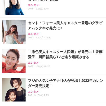
Sezlife オフィスチェア デスクチェア 疲れない テレ
【整備済み品】Dell E2724HS 27インチ 液晶モニタ
Smart Basic(スマートベーシック) 【Amazon.co.jp
エンタメ
ワーク チェア 強化バックレスト 30度ロッキング機
ー フルHD（1920×1080）VA 非光沢 HDMI/DisplayP
限定】 Smart Basic アイリスオーヤマ ペットシーツ
2018.12.3(月) 8:45
能 人間工学 椅子 腰サポート 90度跳ね上げ式アーム
ort/VGA スピーカー内蔵 高さ調整 スイベル VESA対
超厚型 お徳用 ワイド 100枚入 (x 1) (ケース販売)
レスト 3Dヘッドレスト ハンガー付き 高反発クッシ
応 ComfortView ビジネス向け
￥7,680
￥15,800
￥3,670
ョン PCチェア 通気性メッシュ ゲーミング/勉強/事
セント・フォース美人キャスター登場のグラビ
務用 おしゃれ パソコンチェア (ホワイト)
アムック本が発売に！
ANDWINT オフィスチェア デスクチェア 肘なし メ
【MiniLED/24.5inch/280Hz/FHD】GRAPHT THE S
アイリスオーヤマ ペットシーツ 超厚型 お徳用 レギ
ッシュ 通気性 ランバーサポート付き 腰サポート ガ
HOOTER Gaming Monitor 24” Essential ゲーミン
エンタメ
ュラー 200枚入【Amazon.co.jp限定】
ス圧無段階昇降 360度回転 キャスター付き コンパク
グモニター QD 24.5インチ 1ms FHD 量子ドット 残
2017.11.13(月) 15:37
ト 幅52×奥行58.5×高さ84～96cm テレワーク 在宅
像低減 (3年保証 | 輝点保証 | 日本メーカー)
￥3,731
￥4,139
￥34,980
勤務 ブラック
「原色美人キャスター大図鑑」が発売に！皆藤
愛子、川田裕美らTVと違う素顔みせる
エンタメ
2020.1.21(火) 18:26
フジの人気女子アナ19人が登場！2022年カレン
ダー発売決定！
エンタメ
2021.9.10(金) 9:25