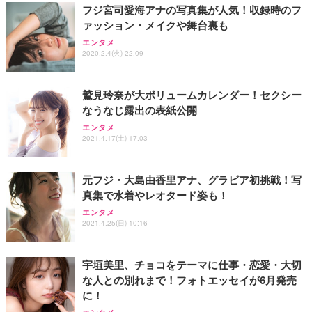
フジ宮司愛海アナの写真集が人気！収録時のフ
ァッション・メイクや舞台裏も
エンタメ
2020.2.4(火) 22:09
鷲見玲奈が大ボリュームカレンダー！セクシー
なうなじ露出の表紙公開
エンタメ
2021.4.17(土) 17:03
元フジ・大島由香里アナ、グラビア初挑戦！写
真集で水着やレオタード姿も！
エンタメ
2021.4.25(日) 10:16
宇垣美里、チョコをテーマに仕事・恋愛・大切
な人との別れまで！フォトエッセイが6月発売
に！