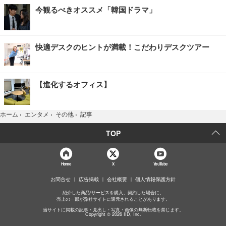
今観るべきオススメ「韓国ドラマ」
快適デスクのヒントが満載！こだわりデスクツアー
【進化するオフィス】
記事
ホーム
›
エンタメ
›
その他
›
TOP
Home
X
YouTube
お問合せ
広告掲載
会社概要
個人情報保護方針
紹介した商品/サービスを購入、契約した場合に、
売上の一部が弊社サイトに還元されることがあります。
当サイトに掲載の記事・見出し・写真・画像の無断転載を禁じます。
Copyright © 2026 IID, Inc.