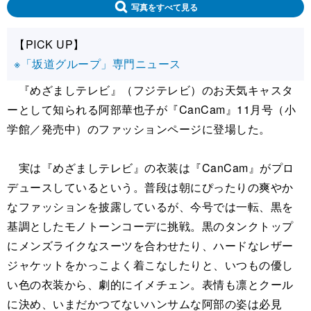
写真をすべて見る
【PICK UP】
※「坂道グループ」専門ニュース
『めざましテレビ』（フジテレビ）のお天気キャスタ
ーとして知られる阿部華也子が『CanCam』11月号（小
学館／発売中）のファッションページに登場した。
実は『めざましテレビ』の衣装は『CanCam』がプロ
デュースしているという。普段は朝にぴったりの爽やか
なファッションを披露しているが、今号では一転、黒を
基調としたモノトーンコーデに挑戦。黒のタンクトップ
にメンズライクなスーツを合わせたり、ハードなレザー
ジャケットをかっこよく着こなしたりと、いつもの優し
い色の衣装から、劇的にイメチェン。表情も凛とクール
に決め、いまだかつてないハンサムな阿部の姿は必見