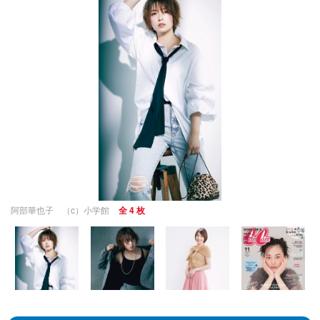
阿部華也子 （c）小学館
全 4 枚