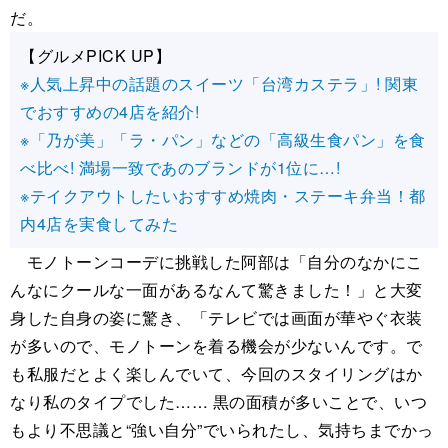
だ。
【グルメPICK UP】
※人気上昇中の話題のスイーツ「台湾カステラ」! 関東
でおすすめの4店を紹介!
※「乃が美」「ラ・パン」などの「高級生食パン」を食
べ比べ! 満場一致であのブランドが1位に…!
※テイクアウトしたいおすすめ焼肉・ステーキ弁当！都
内4店を実食してみた
モノトーンコーデに挑戦した阿部は「自分のなかにこ
んなにクールな一面があるなんて驚きました！」と大変
身した自身の姿に驚き、「テレビでは画面が華やぐ衣装
が多いので、モノトーンを着る機会が少ないんです。で
も私服だとよく楽しんでいて、今回のスタイリングはか
なり私のタイプでした…… 黒の面積が多いことで、いつ
もより不思議と“強い自分”でいられたし、気持ちまでかっ