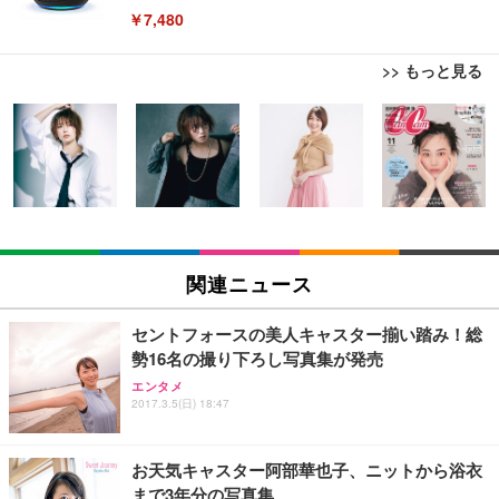
￥7,480
>> もっと見る
[EdoErgo] オフィスチェア 椅子 テレワーク 疲れな
EIZO ビジネス向けプレミアムモニター | FlexScan
Amazonベーシック ペットシーツ 薄型 レギュラー 1
い 跳ね上げ式アームレスト コンパクト 約105度ロッ
EV3240X-WT | 31.5型4K UHD・USB Type-C・ホワ
回使い捨て 無香料 ホワイト 300枚
キング pc 事務椅子 360度回転 座面昇降 強化ナイロ
イト
ン樹脂ベース 通気性メッシュ 在宅ワーク H-WY01
￥3,373
￥5,699
￥105,595
(黒網+黒枠+黒足)
EIZO ビジネス向けプレミアムモニター | FlexScan
SIHOO B100 オフィスチェア／デスクチェア メッシ
Amazonベーシック ペットシーツ 厚型 ワイド 42枚
EV2740X-WT | 27.0型4K UHD・USB Type-C・ホワ
ュチェア 人間工学 疲れない ブラック
x2袋(84枚) ホワイト(吸収面:ライトブルー)
関連ニュース
イト
￥27,999
￥3,234
￥109,572
セントフォースの美人キャスター揃い踏み！総
勢16名の撮り下ろし写真集が発売
Sezlife オフィスチェア デスクチェア 疲れない テレ
【純正品】27"ゲーミングモニター DualSense 充電
ネオ・ルーライフ ネオ・オムツ L 中型犬用 26枚入
エンタメ
ワーク チェア 強化バックレスト 30度ロッキング機
フック付き（CFI-ZDM1J）
り 単品
2017.3.5(日) 18:47
能 人間工学 椅子 腰サポート 90度跳ね上げ式アーム
レスト 3Dヘッドレスト ハンガー付き 高反発クッシ
￥49,979
￥1,800
￥7,680
ョン PCチェア 通気性メッシュ ゲーミング/勉強/事
お天気キャスター阿部華也子、ニットから浴衣
務用 おしゃれ パソコンチェア (ブラック)
まで3年分の写真集