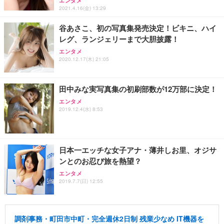
エンタメ
2021.4.16(金) 13:29
谷あさこ、初の写真集発売決定！ビキニ、ハイ
レグ、ランジェリーまで大胆披露！
エンタメ
2020.12.17(木) 21:05
田中みな実写真集の初刷部数が12万部に決定！
エンタメ
2019.12.4(水) 8:53
日本一エッチな女子アナ・薄井しお里、オジサ
ンとのお忍び旅を熱望？
エンタメ
2019.7.7(日) 12:55
調剤事務・町田市中町・完全週休2日制 残業少なめ IT機器を