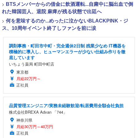
>
BTSメンバーからの借金に飲酒運転...自粛中に脳出血で倒
れた韓国芸人、退院 麻痺が残る状態で出廷へ
>
何を意味するのか...めったに泣かないBLACKPINK・ジ
ス、10周年イベント終了しファンを前に涙
調剤事務・町田市中町・完全週休2日制 残業少なめ IT機器を
積極的に導入し、ヒューマンエラーが少ない仕組み作りを徹
底しています
いちょう薬局 町田中町店
東京都
月給22万円～
正社員
品質管理エンジニア/実務未経験歓迎/転居費用全額会社負担
株式会社BREXA Advan 「744」
神奈川県
月給30万円～40万円
正社員