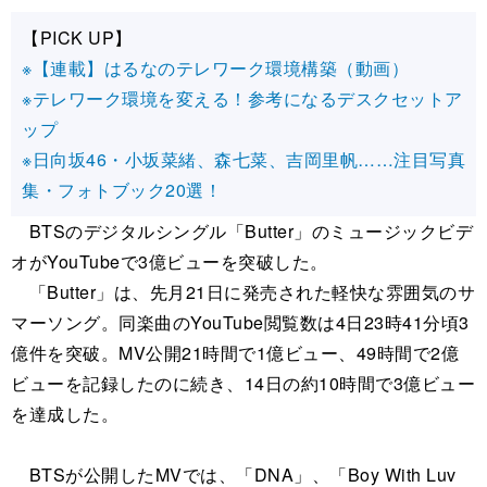
【PICK UP】
※【連載】はるなのテレワーク環境構築（動画）
※テレワーク環境を変える！参考になるデスクセットア
ップ
※日向坂46・小坂菜緒、森七菜、吉岡里帆……注目写真
集・フォトブック20選！
BTSのデジタルシングル「Butter」のミュージックビデ
オがYouTubeで3億ビューを突破した。
「Butter」は、先月21日に発売された軽快な雰囲気のサ
マーソング。同楽曲のYouTube閲覧数は4日23時41分頃3
億件を突破。MV公開21時間で1億ビュー、49時間で2億
ビューを記録したのに続き、14日の約10時間で3億ビュー
を達成した。
BTSが公開したMVでは、「DNA」、「Boy With Luv