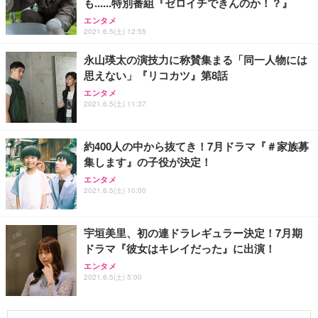
も......特別番組『ゼロイチできんのか！？』
エンタメ
2021.6.5(土) 12:55
永山瑛太の演技力に称賛集まる「同一人物には
思えない」『リコカツ』第8話
エンタメ
2021.6.5(土) 11:37
約400人の中から抜てき！7月ドラマ『＃家族募
集します』の子役が決定！
エンタメ
2021.6.5(土) 10:00
宇垣美里、初の連ドラレギュラー決定！7月期
ドラマ『彼女はキレイだった』に出演！
エンタメ
2021.6.5(土) 5:00