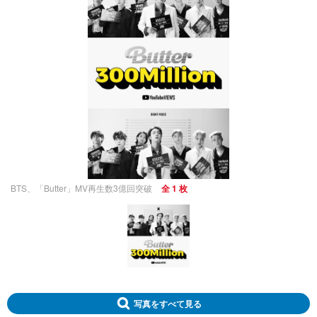
BTS、「Butter」MV再生数3億回突破
全 1 枚
写真をすべて見る