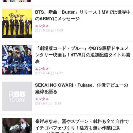
レスト 3Dヘッドレスト ハンガー付き 高反発クッシ
￥49,979
￥1,800
￥7,680
ョン PCチェア 通気性メッシュ ゲーミング/勉強/事
BTS、新曲「Butter」リリース！MVでは世界中
務用 おしゃれ パソコンチェア (ブラック)
のARMYにメッセージ
Sezlife オフィスチェア デスクチェア 疲れない テレ
【整備済み品】Dell E2724HS 27インチ 液晶モニタ
Smart Basic(スマートベーシック) 【Amazon.co.jp
エンタメ
ワーク チェア 強化バックレスト 30度ロッキング機
ー フルHD（1920×1080）VA 非光沢 HDMI/DisplayP
限定】 Smart Basic アイリスオーヤマ ペットシーツ
2021.5.22(土) 17:00
能 人間工学 椅子 腰サポート 90度跳ね上げ式アーム
ort/VGA スピーカー内蔵 高さ調整 スイベル VESA対
超厚型 お徳用 ワイド 100枚入 (x 1) (ケース販売)
レスト 3Dヘッドレスト ハンガー付き 高反発クッシ
応 ComfortView ビジネス向け
￥7,680
￥15,800
￥3,670
ョン PCチェア 通気性メッシュ ゲーミング/勉強/事
『劇場版コード・ブルー』やBTS最新ドキュメ
務用 おしゃれ パソコンチェア (ホワイト)
ンタリー映画も！dTV5月の追加配信タイトル発
ANDWINT オフィスチェア デスクチェア 肘なし メ
【MiniLED/24.5inch/280Hz/FHD】GRAPHT THE S
アイリスオーヤマ ペットシーツ 超厚型 お徳用 レギ
表
ッシュ 通気性 ランバーサポート付き 腰サポート ガ
HOOTER Gaming Monitor 24” Essential ゲーミン
ュラー 200枚入【Amazon.co.jp限定】
ス圧無段階昇降 360度回転 キャスター付き コンパク
グモニター QD 24.5インチ 1ms FHD 量子ドット 残
エンタメ
ト 幅52×奥行58.5×高さ84～96cm テレワーク 在宅
像低減 (3年保証 | 輝点保証 | 日本メーカー)
￥3,731
2021.4.24(土) 14:07
￥4,139
￥34,980
勤務 ブラック
SEKAI NO OWARI・Fukase、俳優デビューの
経緯を語る
エンタメ
2021.6.5(土) 12:58
峯岸みなみ、器やスプーン・材料も全て自作で
イチゴパフェづくり！途方も無い作業に涙