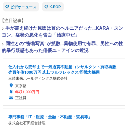
ビデオニュース
K-POP
【注目記事】
>
手が震え続けた原因は首のヘルニアだった...KARA・スン
ヨン、症状の悪化を告白「治療中だ」
>
同性との“密着写真”が拡散...薬物使用で有罪、男性への性
的暴行疑惑もあった俳優ユ・アインの近況
仕入れから売却まで一気通貫不動産コンサルタント買取再販
売買年俸1000万円以上/フルフレックス/即戦力採用
三崎未来ホールディングス株式会社
東京都
年収1,000万円
正社員
専門事務「IT・医療・金融・不動産・貿易等」
株式会社石田経営計理