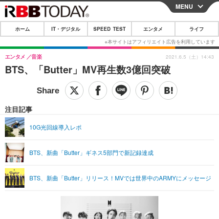
MENU
CLOSE
ホーム
IT・デジタル
SPEED TEST
エンタメ
ライフ
ホーム
IT・デジタル
エンタメ
音楽
2021.6.5（土）14:43
BTS、「Butter」MV再生数3億回突破
IT・デジタルTOP
スマートフォン
SPEED TEST
ネタ
ガジェット・ツール
エンタメ
注目記事
ショッピング
その他
エンタメTOP
映画・ドラマ
ライフ
10G光回線導入レポ
韓流・K-POP
韓国・芸能
ライフTOP
グルメ
リリース一覧
BTS、新曲「Butter」ギネス5部門で新記録達成
音楽
スポーツ
ペット
ショッピング
プッシュ通知の停止方法
グラビア
ブログ
その他
BTS、新曲「Butter」リリース！MVでは世界中のARMYにメッセージ
ショッピング
その他