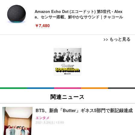
Amazon Echo Dot (エコードット) 第5世代 - Alex
a、センサー搭載、鮮やかなサウンド｜チャコール
￥7,480
>> もっと見る
[EdoErgo] オフィスチェア 椅子 テレワーク 疲れな
EIZO ビジネス向けプレミアムモニター | FlexScan
Amazonベーシック ペットシーツ 薄型 レギュラー 1
い 跳ね上げ式アームレスト コンパクト 約105度ロッ
EV3240X-WT | 31.5型4K UHD・USB Type-C・ホワ
回使い捨て 無香料 ホワイト 300枚
キング pc 事務椅子 360度回転 座面昇降 強化ナイロ
イト
ン樹脂ベース 通気性メッシュ 在宅ワーク H-WY01
￥3,373
￥5,699
￥105,595
(黒網+黒枠+黒足)
EIZO ビジネス向けプレミアムモニター | FlexScan
SIHOO B100 オフィスチェア／デスクチェア メッシ
Amazonベーシック ペットシーツ 厚型 ワイド 42枚
EV2740X-WT | 27.0型4K UHD・USB Type-C・ホワ
ュチェア 人間工学 疲れない ブラック
x2袋(84枚) ホワイト(吸収面:ライトブルー)
関連ニュース
イト
￥27,999
￥3,234
￥109,572
BTS、新曲「Butter」ギネス5部門で新記録達成
エンタメ
Sezlife オフィスチェア デスクチェア 疲れない テレ
2021.5.29(土) 13:00
【純正品】27"ゲーミングモニター DualSense 充電
ネオ・ルーライフ ネオ・オムツ L 中型犬用 26枚入
ワーク チェア 強化バックレスト 30度ロッキング機
フック付き（CFI-ZDM1J）
り 単品
能 人間工学 椅子 腰サポート 90度跳ね上げ式アーム