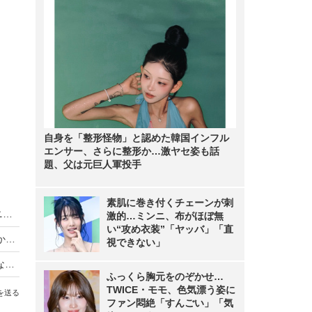
自身を「整形怪物」と認めた韓国インフル
エンサー、さらに整形か…激ヤセ姿も話
題、父は元巨人軍投手
素肌に巻き付くチェーンが刺
King & Prince、LAトラベルバラエティがディズニープラスで世界同時独占配信
激的…ミンニ、布がほぼ無
い“攻め衣装”「ヤッバ」「直
【動画】iPhone Airは「史上最高の普段使い機」か？買ってはいけない人とベストバイな人
視できない」
【Oura Ring 4】もうスマートウォッチには戻れない？“指輪”で健康管理する時代が来た【徹底レビュー】
ふっくら胸元をのぞかせ…
TWICE・モモ、色気漂う姿に
を送る
ファン悶絶「すんごい」「気