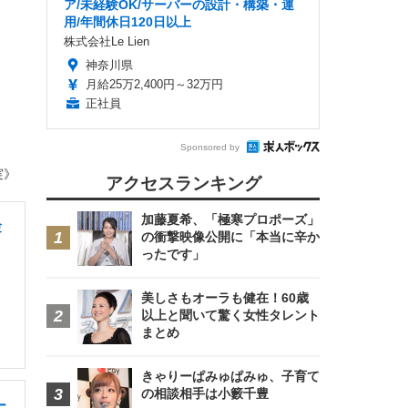
ア/未経験OK/サーバーの設計・構築・運
用/年間休日120日以上
株式会社Le Lien
神奈川県
月給25万2,400円～32万円
正社員
Sponsored by
実》
アクセスランキング
加藤夏希、「極寒プロポーズ」
験
の衝撃映像公開に「本当に辛か
ったです」
美しさもオーラも健在！60歳
以上と聞いて驚く女性タレント
まとめ
きゃりーぱみゅぱみゅ、子育て
の相談相手は小籔千豊
ー