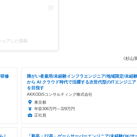
)がシェアした投稿
《杉山
/研修
障がい者雇用/未経験インフラエンジニア/地域限定/未経
から AI クラウド時代で活躍する次世代型のITエンジニア
を目指す
AKKODiSコンサルティング株式会社
東京都
年収306万円～329万円
正社員
らし
「新卒・27卒」ゲームサーバーエンジニア/未経験OK/サ