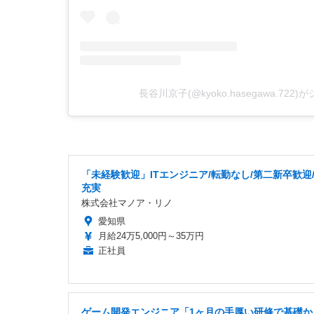
長谷川京子(@kyoko.hasegawa.722
「未経験歓迎」ITエンジニア/転勤なし/第二新卒歓迎
充実
株式会社マノア・リノ
愛知県
月給24万5,000円～35万円
正社員
ゲーム開発エンジニア「1ヶ月の手厚い研修で基礎か