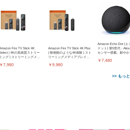
Amazon Echo Dot (
Amazon Fire TV Stick 4K
Amazon Fire TV Stick 4K Plus
ドット) 第5世代 - Ale
Select | 4Kの高画質ストリー
| 映画館のような4K体験 | スト
センサー搭載、鮮やか
ミング | ストリーミングメデ
リーミングメディアプレイヤ
サウンド｜チャコール
￥7,480
ィアプレイヤー
ー
￥7,980
￥9,980
>> もっ
【整備済み品】Dell