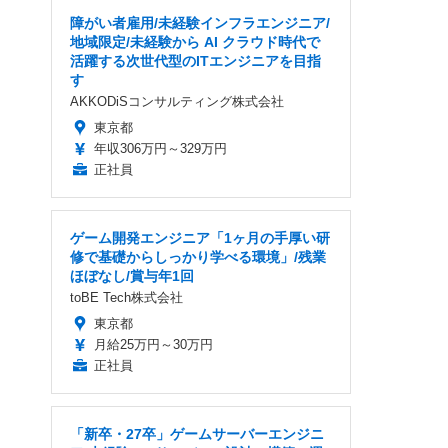
障がい者雇用/未経験インフラエンジニア/
地域限定/未経験から AI クラウド時代で
活躍する次世代型のITエンジニアを目指
す
AKKODiSコンサルティング株式会社
東京都
年収306万円～329万円
正社員
ゲーム開発エンジニア「1ヶ月の手厚い研
修で基礎からしっかり学べる環境」/残業
ほぼなし/賞与年1回
toBE Tech株式会社
東京都
月給25万円～30万円
正社員
「新卒・27卒」ゲームサーバーエンジニ