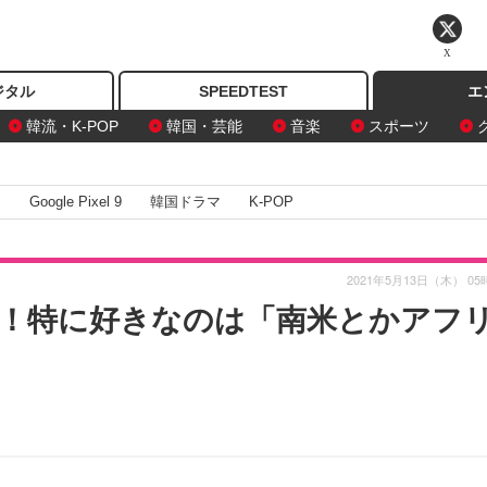
X
ジタル
SPEEDTEST
エ
韓流・K-POP
韓国・芸能
音楽
スポーツ
I
Google Pixel 9
韓国ドラマ
K-POP
2021年5月13日（木） 05
！特に好きなのは「南米とかアフ