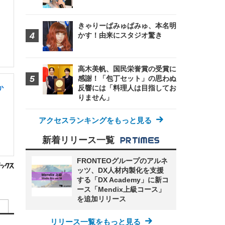
きゃりーぱみゅぱみゅ、本名明
かす！由来にスタジオ驚き
高木美帆、国民栄誉賞の受賞に
感謝！「包丁セット」の思わぬ
か
反響には「料理人は目指してお
りません」
アクセスランキングをもっと見る
新着リリース一覧
FRONTEOグループのアルネ
ッツ、DX人材内製化を支援
する「DX Academy」に新コ
ース「Mendix上級コース」
を追加リリース
リリース一覧をもっと見る