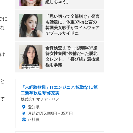
絶しちゃう」
「思い切って全部脱ぐ」発言
でに
も話題に、体重37kg公言の
な
韓国美女歌手がスイムウェア
でプールサイドに
全裸検査まで…北朝鮮の“接
待女性集団”候補だった脱北
け
タレント、「喜び組」選抜過
程を暴露
と
「未経験歓迎」ITエンジニア/転勤なし/第
二新卒歓迎/研修充実
て
株式会社マノア・リノ
愛知県
月給24万5,000円～35万円
正社員