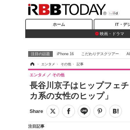
ホーム
IT・デ
映画・ドラマ
注目の話題
iPhone 16
こだわりデスクツアー
A
ホーム
›
エンタメ
›
その他
›
記事
エンタメ
その他
長谷川京子はヒップフェチ
カ系の女性のヒップ」
注目記事