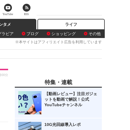
YouTube
RSS
ンタメ
ライフ
グラビア
ブログ
ショッピング
その他
※本サイトはアフィリエイト広告を利用しています
時00分
特集・連載
リ
【動画レビュー】注目ガジェ
ットを動画で解説！公式
YouTubeチャンネル
10G光回線導入レポ