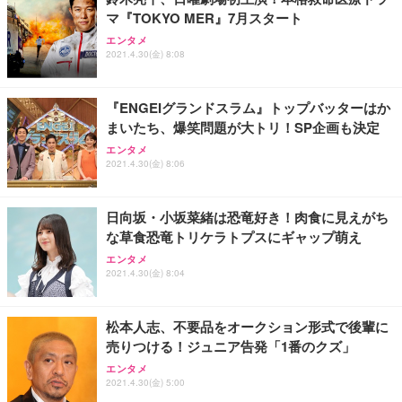
マ『TOKYO MER』7月スタート
エンタメ
2021.4.30(金) 8:08
『ENGEIグランドスラム』トップバッターはか
まいたち、爆笑問題が大トリ！SP企画も決定
エンタメ
2021.4.30(金) 8:06
日向坂・小坂菜緒は恐竜好き！肉食に見えがち
な草食恐竜トリケラトプスにギャップ萌え
エンタメ
2021.4.30(金) 8:04
松本人志、不要品をオークション形式で後輩に
売りつける！ジュニア告発「1番のクズ」
エンタメ
2021.4.30(金) 5:00