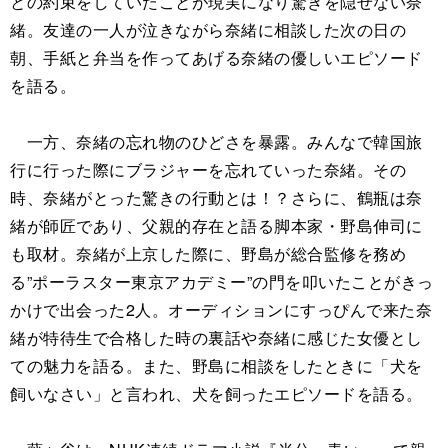
との約束をしていたことが現実になり驚きを隠せない奈
緒。友達の一人が泣きながら奈緒に相談した次の日の
朝、手紙と弁当を作ってあげる奈緒の優しいエピソード
を語る。
一方、奈緒の忘れ物のひどさを暴露。みんなで韓国旅
行に行った際にブラジャーを忘れていった奈緒。その
時、奈緒がとった驚きの行動とは！？さらに、鶴瓶は奈
緒が師匠であり、父親的存在と語る脚本家・野島伸司に
も取材。奈緒が上京した際に、野島が総合監修を務め
る”ポーラスター東京アカデミー”の門を叩いたことがきっ
かけで出会った2人。オーディションにすっぴんで来た奈
緒が特待生で合格した時の裏話や奈緒に感じた女優とし
ての魅力を語る。また、野島に相談をしたときに「犬を
飼いなさい」と言われ、犬を飼ったエピソードを語る。