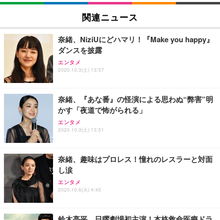
EIZO ビジネス向けプレミアムモニター | FlexScan
SIHOO B100 オフィスチェア／デスクチェア メッシ
Amazonベーシック ペットシーツ 厚型 ワイド 42枚
EV2740X-WT | 27.0型4K UHD・USB Type-C・ホワ
ュチェア 人間工学 疲れない ブラック
x2袋(84枚) ホワイト(吸収面:ライトブルー)
関連ニュース
イト
￥27,999
￥3,234
￥109,572
奈緒、NiziUにどハマリ！『Make you happy』
ダンスを披露
Sezlife オフィスチェア デスクチェア 疲れない テレ
【純正品】27"ゲーミングモニター DualSense 充電
ネオ・ルーライフ ネオ・オムツ L 中型犬用 26枚入
エンタメ
ワーク チェア 強化バックレスト 30度ロッキング機
2020.10.3(土) 13:57
フック付き（CFI-ZDM1J）
り 単品
能 人間工学 椅子 腰サポート 90度跳ね上げ式アーム
レスト 3Dヘッドレスト ハンガー付き 高反発クッシ
￥49,979
￥1,800
￥7,680
ョン PCチェア 通気性メッシュ ゲーミング/勉強/事
奈緒、『あな番』の怪演による思わぬ“弊害”明
務用 おしゃれ パソコンチェア (ブラック)
かす「夜道で怖がられる」
Sezlife オフィスチェア デスクチェア 疲れない テレ
【整備済み品】Dell E2724HS 27インチ 液晶モニタ
Smart Basic(スマートベーシック) 【Amazon.co.jp
エンタメ
ワーク チェア 強化バックレスト 30度ロッキング機
ー フルHD（1920×1080）VA 非光沢 HDMI/DisplayP
限定】 Smart Basic アイリスオーヤマ ペットシーツ
2020.10.3(土) 13:51
能 人間工学 椅子 腰サポート 90度跳ね上げ式アーム
ort/VGA スピーカー内蔵 高さ調整 スイベル VESA対
超厚型 お徳用 ワイド 100枚入 (x 1) (ケース販売)
レスト 3Dヘッドレスト ハンガー付き 高反発クッシ
応 ComfortView ビジネス向け
￥7,680
￥15,800
￥3,670
ョン PCチェア 通気性メッシュ ゲーミング/勉強/事
奈緒、趣味はプロレス！憧れのレスラーと対面
務用 おしゃれ パソコンチェア (ホワイト)
し涙
ANDWINT オフィスチェア デスクチェア 肘なし メ
【MiniLED/24.5inch/280Hz/FHD】GRAPHT THE S
アイリスオーヤマ ペットシーツ 超厚型 お徳用 レギ
ッシュ 通気性 ランバーサポート付き 腰サポート ガ
HOOTER Gaming Monitor 24” Essential ゲーミン
エンタメ
ュラー 200枚入【Amazon.co.jp限定】
ス圧無段階昇降 360度回転 キャスター付き コンパク
グモニター QD 24.5インチ 1ms FHD 量子ドット 残
2020.10.6(火) 4:45
ト 幅52×奥行58.5×高さ84～96cm テレワーク 在宅
像低減 (3年保証 | 輝点保証 | 日本メーカー)
￥3,731
￥4,139
￥34,980
勤務 ブラック
鈴木亮平、日曜劇場初主演！本格救命医療ドラ