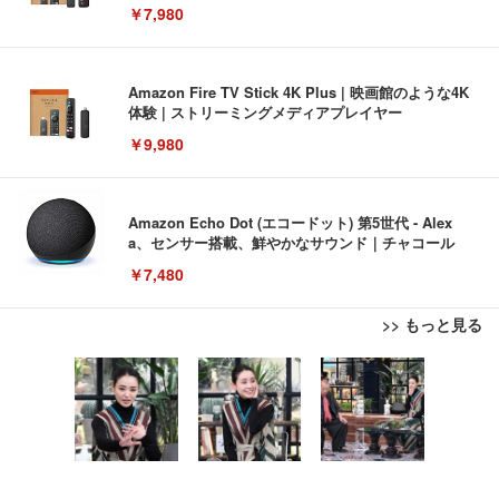
￥7,980
Amazon Fire TV Stick 4K Plus | 映画館のような4K
体験 | ストリーミングメディアプレイヤー
￥9,980
Amazon Echo Dot (エコードット) 第5世代 - Alex
a、センサー搭載、鮮やかなサウンド｜チャコール
￥7,480
>> もっと見る
[EdoErgo] オフィスチェア 椅子 テレワーク 疲れな
EIZO ビジネス向けプレミアムモニター | FlexScan
Amazonベーシック ペットシーツ 薄型 レギュラー 1
い 跳ね上げ式アームレスト コンパクト 約105度ロッ
EV3240X-WT | 31.5型4K UHD・USB Type-C・ホワ
回使い捨て 無香料 ホワイト 300枚
キング pc 事務椅子 360度回転 座面昇降 強化ナイロ
イト
ン樹脂ベース 通気性メッシュ 在宅ワーク H-WY01
￥3,373
￥5,699
￥105,595
(黒網+黒枠+黒足)