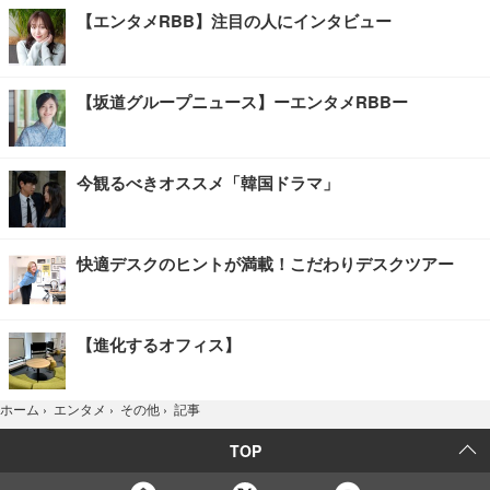
【エンタメRBB】注目の人にインタビュー
【坂道グループニュース】ーエンタメRBBー
今観るべきオススメ「韓国ドラマ」
快適デスクのヒントが満載！こだわりデスクツアー
【進化するオフィス】
記事
ホーム
›
エンタメ
›
その他
›
TOP