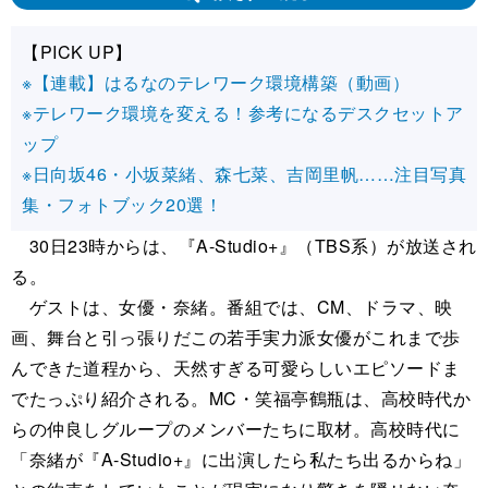
【PICK UP】
※【連載】はるなのテレワーク環境構築（動画）
※テレワーク環境を変える！参考になるデスクセットア
ップ
※日向坂46・小坂菜緒、森七菜、吉岡里帆……注目写真
集・フォトブック20選！
30日23時からは、『A-Studio+』（TBS系）が放送され
る。
ゲストは、女優・奈緒。番組では、CM、ドラマ、映
画、舞台と引っ張りだこの若手実力派女優がこれまで歩
んできた道程から、天然すぎる可愛らしいエピソードま
でたっぷり紹介される。MC・笑福亭鶴瓶は、高校時代か
らの仲良しグループのメンバーたちに取材。高校時代に
「奈緒が『A-Studio+』に出演したら私たち出るからね」