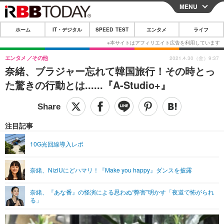
MENU
CLOSE
ホーム
IT・デジタル
SPEED TEST
エンタメ
ライフ
ホーム
IT・デジタル
エンタメ
その他
2021.4.30（金）9:37
奈緒、ブラジャー忘れて韓国旅行！その時とっ
IT・デジタルTOP
スマートフォン
SPEED TEST
た驚きの行動とは......『A-Studio+』
ネタ
ガジェット・ツール
エンタメ
ショッピング
その他
エンタメTOP
映画・ドラマ
ライフ
注目記事
韓流・K-POP
韓国・芸能
ライフTOP
グルメ
リリース一覧
10G光回線導入レポ
音楽
スポーツ
ペット
ショッピング
プッシュ通知の停止方法
奈緒、NiziUにどハマリ！『Make you happy』ダンスを披露
グラビア
ブログ
その他
奈緒、『あな番』の怪演による思わぬ“弊害”明かす「夜道で怖がられ
ショッピング
その他
る」