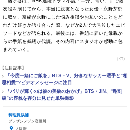
藤ヶ谷は、NHK連続ドラマ小説『半分、青い。』で親
友役を演じてから、本当に親友となった女優・永野芽郁
に取材。奈緒が永野にした悩み相談やお互いのことをど
れだけ好きか語り合った際、なぜか2人で大号泣したエピ
ソードなどが語られる。最後には、番組に届いた母親か
らの手紙を鶴瓶が代読。その内容にスタジオが感動に包
まれていく。
《KT》
【注目記事】
>
「今度一緒にご飯を」BTS・V、好きなサッカー選手と“相
思相愛”?ビデオメッセージに注目
>
「パリが輝くのは彼の美貌のおかげ」BTS・JIN、“彫刻
級”の容貌を存分に見せた単独撮影
料理長候補
プレザンメゾン寝屋川
大阪府