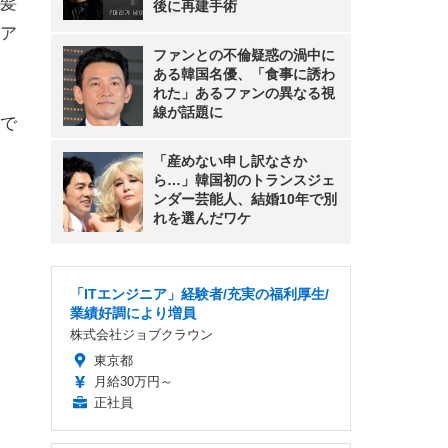
髪
後に再建手術
ア
ファンとの不倫疑惑の渦中に
ある韓国名優、「食事に誘わ
れた」あるファンの異なる視
線が話題に
で
「産めない申し訳なさか
ら…」韓国初のトランスジェ
ンダー芸能人、結婚10年で別
れを選んだワケ
「ITエンジニア」経験者/充実の福利厚生/
業績好調により増員
株式会社ジョブクラウン
東京都
月給30万円～
正社員