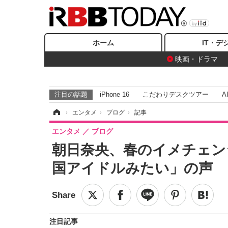
ホーム
IT・デ
映画・ドラマ
注目の話題
iPhone 16
こだわりデスクツアー
A
ホーム
›
エンタメ
›
ブログ
›
記事
エンタメ
ブログ
朝日奈央、春のイメチェン
国アイドルみたい」の声
注目記事