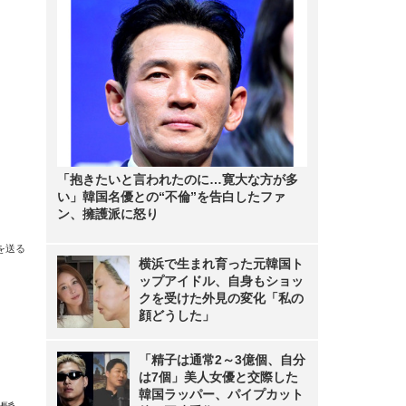
「抱きたいと言われたのに…寛大な方が多
い」韓国名優との“不倫”を告白したファ
ン、擁護派に怒り
を送る
横浜で生まれ育った元韓国ト
ップアイドル、自身もショッ
クを受けた外見の変化「私の
顔どうした」
「精子は通常2～3億個、自分
は7個」美人女優と交際した
韓国ラッパー、パイプカット