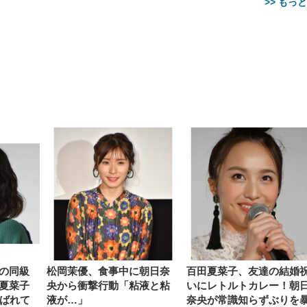
>> もっ
【整備済み品】Dell
【MiniLED/24.5inch/280Hz/
正品】27"ゲーミングモ
ANDWINT オフィスチ
アイリスオーヤマ ペ
Sezlife オフィスチェア デスク
ネオ・ルーライフ ネオ・オム
E2724HS 27インチ 液晶モ
Sezlife オフィスチェア デスク
Smart Basic(スマートベーシ
GRAPHT THE SHOOTER
ー DualSense 充電フッ
ア デスクチェア 肘なし
シーツ 超厚型 お徳用 
チェア 疲れない テレワーク
ツ L 中型犬用 26枚入り 単品
ニター フル
チェア 疲れない テレワーク
ック) 【Amazon.co.jp限定】
Gaming Monitor 24” Essential
き（CFI-ZDM1J）
ッシュ 通気性 ランバ
ュラー 200枚入
チェア 強化バックレスト 30
HD（1920×1080）VA 非光
チェア 強化バックレスト 30度
Smart Basic アイリスオーヤマ
ーミングモニター QD 24.5イ
ポート付き 腰サポート
【Amazon.co.jp限定】
￥1,800
￥15,800
￥34,980
9,979
度ロッキング機能 人間工学 椅
沢 HDMI/DisplayPort/VGA
ロッキング機能 人間工学 椅子
ペットシーツ 超厚型 お徳用
￥4,139
￥3,731
1ms FHD 量子ドット 残像低減
ス圧無段階昇降 360度
￥7,680
￥7,680
￥3,670
子 腰サポート 90度跳ね上げ
スピーカー内蔵 高さ調整 ス
腰サポート 90度跳ね上げ式ア
ワイド 100枚入 (x 1) (ケース
年保証 | 輝点保証 | 日本メーカ
転 キャスター付き コ
式アームレスト 3Dヘッドレス
イベル VESA対応
ームレスト 3Dヘッドレスト
販売)
クト 幅52×奥行58.5×
ト ハンガー付き 高反発クッシ
ComfortView ビジネス向け
ハンガー付き 高反発クッショ
84～96cm テレワーク
ョン PCチェア 通気性メッシ
ン PCチェア 通気性メッシュ
宅勤務 ブラック
ュ ゲーミング/勉強/事務用 お
ゲーミング/勉強/事務用 おし
しゃれ パソコンチェア (ブラ
ゃれ パソコンチェア (ホワイ
ック)
ト)
の同級
松岡茉優、食事中に朝日奈
百田夏菜子、友達の結婚
夏菜子
央から衝撃行動「粘液と粘
いにレトルトカレー！朝
呼ばれて
液が…」
奈央が常識知らずぶりを