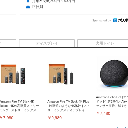
月給30万5,200円～60万円
正社員
Sponsored by
ア
ディスプレイ
犬用トイレ
Amazon Echo Dot (
Amazon Fire TV Stick 4K
Amazon Fire TV Stick 4K Plus
ドット) 第5世代 - Ale
Select | 4Kの高画質ストリー
| 映画館のような4K体験 | スト
センサー搭載、鮮やか
ミング | ストリーミングメデ
リーミングメディアプレイヤ
サウンド｜チャコール
￥7,480
ィアプレイヤー
ー
￥7,980
￥9,980