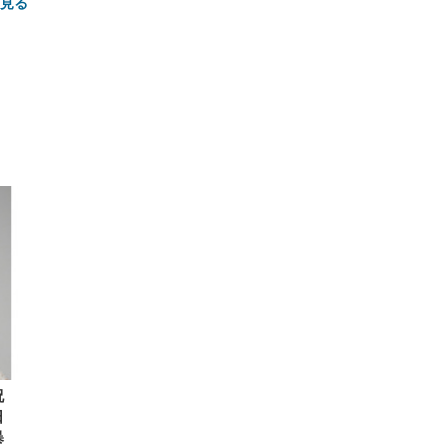
と見る
FHD】
ェ
ット
 メ
レギ
 ゲ
ーサ
ンチ
 ガ
 (3
回
ー)
ンパ
高さ
 在
祝
日
暴