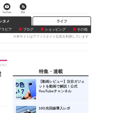
YouTube
RSS
ンタメ
ライフ
グラビア
ブログ
ショッピング
その他
※本サイトはアフィリエイト広告を利用しています
時55分
特集・連載
韓
【動画レビュー】注目ガジェ
ットを動画で解説！公式
YouTubeチャンネル
10G光回線導入レポ