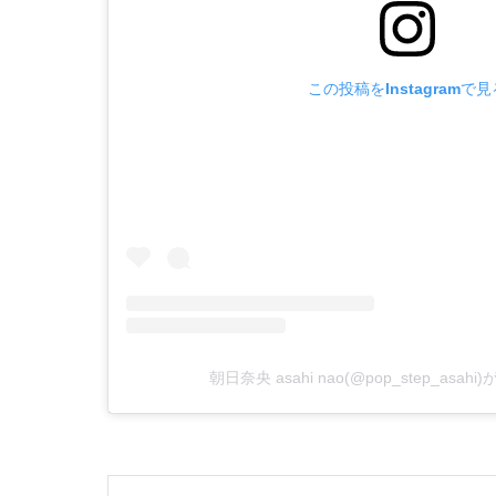
この投稿をInstagramで見
朝日奈央 asahi nao(@pop_step_asa