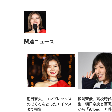
関連ニュース
EIZO ビジネス向けプレミア
EIZO ビジネス向けプレミア
【純
[EdoErgo] オフィスチェア 椅
Amazonベーシック ペットシ
SIHOO B100 オフィスチェア
Amazonベーシック ペットシ
ムモニター | FlexScan
ムモニター | FlexScan
ニタ
子 テレワーク 疲れない 跳ね
ーツ 薄型 レギュラー 1回使い
／デスクチェア メッシュチェ
ーツ 厚型 ワイド 42枚x2袋(84
EV3240X-WT | 31.5型4K
EV2740X-WT | 27.0型4K
ク付
上げ式アームレスト コンパク
捨て 無香料 ホワイト 300枚
ア 人間工学 疲れない ブラッ
枚) ホワイト(吸収面:ライトブ
UHD・USB Type-C・ホワイ
UHD・USB Type-C・ホワイ
ト 約105度ロッキング pc 事務
￥105,595
￥109,572
ク
ルー)
￥4
ト
ト
￥5,699
￥3,373
￥27,999
￥3,234
椅子 360度回転 座面昇降 強化
ナイロン樹脂ベース 通気性メ
ッシュ 在宅ワーク H-
WY01(黒網+黒枠+黒足)
朝日奈央、コンプレックス
松岡茉優、高校時代
のほくろをとった！インス
生・朝日奈央と百田
タで報告
から「iCloud」と