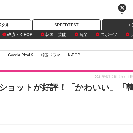
X
ジタル
SPEEDTEST
エ
韓流・K-POP
韓国・芸能
音楽
スポーツ
I
Google Pixel 9
韓国ドラマ
K-POP
2021年4月13日（火） 18
ショットが好評！「かわいい」「