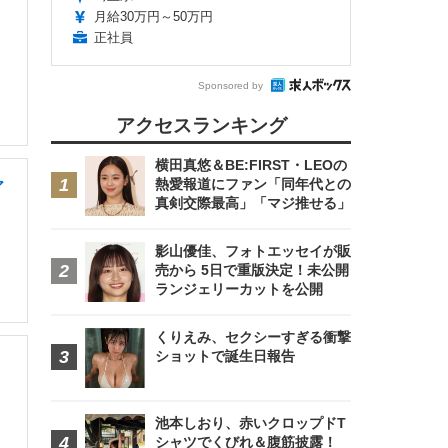
・
月給30万円～50万円
正社員
Sponsored by
アクセスランキング
横田真悠＆BE:FIRST・LEOの
熱愛報道にファン「同年代との
ア
真剣交際最高」「マジ推せる」
影山優佳、フォトエッセイが販
売から 5日で重版決定！未公開
ランジェリーカットを公開
くりえみ、セクシーすぎる衝撃
ショットで誕生日報告
池本しおり、赤いクロップドT
シャツでくびれ＆腹筋披露！