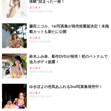
体験”詰まった一冊！
エンタメ
2020.9.29(火) 10:55
藤田ニコル、1st写真集が発売前重版決定！未掲
載カットも新たに公開
エンタメ
2020.2.17(月) 9:02
鈴木ふみ奈、新作DVDが発売！初のベトナムで
迫力ボディ披露！
エンタメ
2020.5.19(火) 21:36
ゆきぽよの色気あふれる2nd写真集発売中！
エンタメ
2020.3.31(火) 18:11