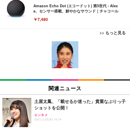
Amazon Echo Dot (エコードット) 第5世代 - Alex
a、センサー搭載、鮮やかなサウンド｜チャコール
￥7,480
>> もっと見る
[EdoErgo] オフィスチェア 椅子 テレワーク 疲れな
EIZO ビジネス向けプレミアムモニター | FlexScan
Amazonベーシック ペットシーツ 薄型 レギュラー 1
い 跳ね上げ式アームレスト コンパクト 約105度ロッ
EV3240X-WT | 31.5型4K UHD・USB Type-C・ホワ
回使い捨て 無香料 ホワイト 300枚
キング pc 事務椅子 360度回転 座面昇降 強化ナイロ
イト
ン樹脂ベース 通気性メッシュ 在宅ワーク H-WY01
￥3,373
￥5,699
￥105,595
(黒網+黒枠+黒足)
EIZO ビジネス向けプレミアムモニター | FlexScan
SIHOO B100 オフィスチェア／デスクチェア メッシ
Amazonベーシック ペットシーツ 厚型 ワイド 42枚
EV2740X-WT | 27.0型4K UHD・USB Type-C・ホワ
ュチェア 人間工学 疲れない ブラック
x2袋(84枚) ホワイト(吸収面:ライトブルー)
関連ニュース
イト
￥27,999
￥3,234
￥109,572
土屋太鳳、「載せるか迷った」貴重なぶりっ子
ショットを公開！
Sezlife オフィスチェア デスクチェア 疲れない テレ
【純正品】27"ゲーミングモニター DualSense 充電
ネオ・ルーライフ ネオ・オムツ L 中型犬用 26枚入
エンタメ
ワーク チェア 強化バックレスト 30度ロッキング機
フック付き（CFI-ZDM1J）
り 単品
2021.2.25(木) 16:14
能 人間工学 椅子 腰サポート 90度跳ね上げ式アーム
レスト 3Dヘッドレスト ハンガー付き 高反発クッシ
￥49,979
￥1,800