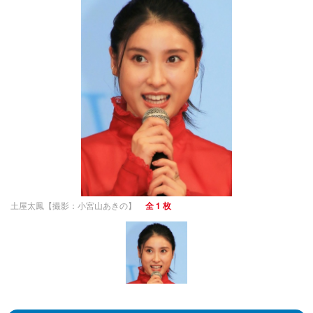
土屋太鳳【撮影：小宮山あきの】
全 1 枚