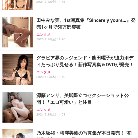
2021.3.12(金) 14:16
田中みな実、1st写真集『Sincerely yours...』発
売1ヶ月で50万部突破
エンタメ
2020.1.10(金) 19:40
グラビア界のレジェンド・熊田曜子が迫力ボデ
ィたっぷり見せる！新作写真集＆DVDが発売！
エンタメ
2020.1.23(木) 19:19
源藤アンリ、美脚際立つセクシーショット公
開！「エロ可愛い」と注目
エンタメ
2021.2.24(水) 14:53
乃木坂46・梅澤美波の写真集が本日発売！“初