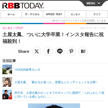
MENU
CLOSE
ホーム
IT・デジタル
SPEED TEST
エンタメ
ライフ
ホーム
IT・デジタル
エンタメ
ブログ
2021.3.15（月）17:24
土屋太鳳、ついに大学卒業！インスタ報告に祝
IT・デジタルTOP
スマートフォン
SPEED TEST
福殺到！
ネタ
ガジェット・ツール
エンタメ
ショッピング
その他
エンタメTOP
映画・ドラマ
ライフ
注目記事
韓流・K-POP
韓国・芸能
ライフTOP
グルメ
リリース一覧
10G光回線導入レポ
音楽
スポーツ
ペット
ショッピング
プッシュ通知の停止方法
土屋太鳳、「載せるか迷った」貴重なぶりっ子ショットを公開！
グラビア
ブログ
その他
田中圭、土屋太鳳のオンとオフのギャップに困惑!? 「ふわふわして宙
ショッピング
その他
に浮いている感じなのに…」