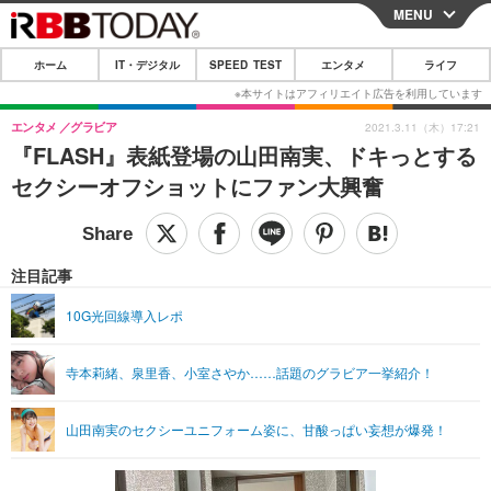
MENU
CLOSE
ホーム
IT・デジタル
SPEED TEST
エンタメ
ライフ
ホーム
IT・デジタル
エンタメ
グラビア
2021.3.11（木）17:21
『FLASH』表紙登場の山田南実、ドキっとする
IT・デジタルTOP
スマートフォン
SPEED TEST
セクシーオフショットにファン大興奮
ネタ
ガジェット・ツール
エンタメ
ショッピング
その他
エンタメTOP
映画・ドラマ
ライフ
注目記事
韓流・K-POP
韓国・芸能
ライフTOP
グルメ
リリース一覧
10G光回線導入レポ
音楽
スポーツ
ペット
ショッピング
プッシュ通知の停止方法
寺本莉緒、泉里香、小室さやか……話題のグラビア一挙紹介！
グラビア
ブログ
その他
ショッピング
その他
山田南実のセクシーユニフォーム姿に、甘酸っぱい妄想が爆発！