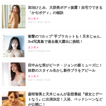
加治ひとみ、大胆美ボディ披露！自宅でできる
「かぢボディ」の秘訣
エンタメ
2021.2.10(水) 18:03
衝撃の“Iカップ”手ブラカットも！天木じゅん、
3rd写真集で過去最大露出に挑戦！
エンタメ
2020.12.25(金) 9:44
田中みな実がピーチ・ジョンの新ミューズに！
抜群のスタイル生かし新作ブラをアピール
エンタメ
2021.1.20(水) 14:32
森咲智美と天木じゅんが妄想番組『彼女とデー
トなう』に出演決定！入浴、ベッドシーンなど
が公開に！