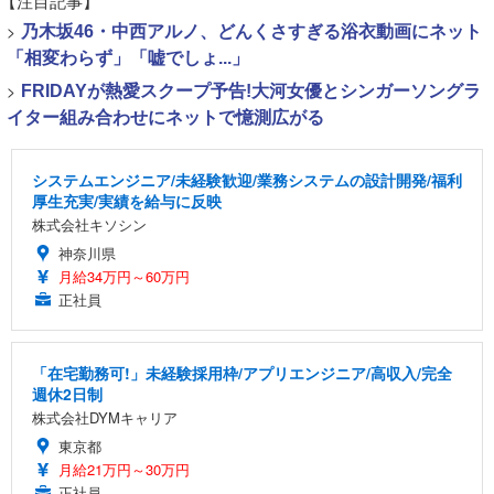
【注目記事】
>
乃木坂46・中西アルノ、どんくさすぎる浴衣動画にネット
「相変わらず」「嘘でしょ...」
>
FRIDAYが熱愛スクープ予告!大河女優とシンガーソングラ
イター組み合わせにネットで憶測広がる
システムエンジニア/未経験歓迎/業務システムの設計開発/福利
厚生充実/実績を給与に反映
株式会社キソシン
神奈川県
月給34万円～60万円
正社員
「在宅勤務可!」未経験採用枠/アプリエンジニア/高収入/完全
週休2日制
株式会社DYMキャリア
東京都
月給21万円～30万円
正社員