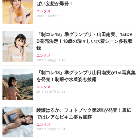
ぱい妄想が爆発！
Sezlife オフィスチェア デスクチェア 疲れない テレ
【整備済み品】Dell E2724HS 27インチ 液晶モニタ
Smart Basic(スマートベーシック) 【Amazon.co.jp
エンタメ
ワーク チェア 強化バックレスト 30度ロッキング機
ー フルHD（1920×1080）VA 非光沢 HDMI/DisplayP
限定】 Smart Basic アイリスオーヤマ ペットシーツ
2020.8.15(土) 4:00
能 人間工学 椅子 腰サポート 90度跳ね上げ式アーム
ort/VGA スピーカー内蔵 高さ調整 スイベル VESA対
超厚型 お徳用 ワイド 100枚入 (x 1) (ケース販売)
レスト 3Dヘッドレスト ハンガー付き 高反発クッシ
応 ComfortView ビジネス向け
￥7,680
￥15,800
￥3,670
ョン PCチェア 通気性メッシュ ゲーミング/勉強/事
「制コレ18」準グランプリ・山田南実、1stDV
務用 おしゃれ パソコンチェア (ホワイト)
D発売決定！18歳の瑞々しい水着シーン多数収
ANDWINT オフィスチェア デスクチェア 肘なし メ
【MiniLED/24.5inch/280Hz/FHD】GRAPHT THE S
アイリスオーヤマ ペットシーツ 超厚型 お徳用 レギ
録
ッシュ 通気性 ランバーサポート付き 腰サポート ガ
HOOTER Gaming Monitor 24” Essential ゲーミン
ュラー 200枚入【Amazon.co.jp限定】
ス圧無段階昇降 360度回転 キャスター付き コンパク
グモニター QD 24.5インチ 1ms FHD 量子ドット 残
エンタメ
ト 幅52×奥行58.5×高さ84～96cm テレワーク 在宅
像低減 (3年保証 | 輝点保証 | 日本メーカー)
￥3,731
2020.2.14(金) 12:48
￥4,139
￥34,980
勤務 ブラック
『制コレ18』準グランプリ山田南実が1st写真集
を発売！制服や水着姿も披露
エンタメ
2019.12.9(月) 21:53
綾瀬はるか、フォトブック第2弾が発売！表紙
ではレアなビキニ姿も披露
エンタメ
2020.1.23(木) 15:54