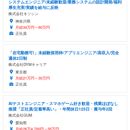
システムエンジニア/未経験歓迎/業務システムの設計開発/福利
厚生充実/実績を給与に反映
株式会社キソシン
神奈川県
月給34万円～60万円
正社員
「在宅勤務可!」未経験採用枠/アプリエンジニア/高収入/完全
週休2日制
株式会社DYMキャリア
東京都
月給21万円～30万円
正社員
AIテストエンジニア・スマホゲーム好き歓迎・残業ほぼなし
推奨「正社員/定着率高い」・年間休日125日・賞与年2回
株式会社GUM
愛知県
月給26万4,700円～55万円