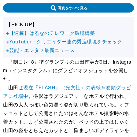
写真をすべて見る
【PICK UP】
※【連載】はるなのテレワーク環境構築
※YouTuber・クリエイター達の秀逸環境をチェック
※芸能・エンタメ最新ニュース
『制コレ18』準グランプリの山田南実が9日、Instagra
m（インスタグラム）にグラビアオフショットを公開し
た。
山田は
現在『FLASH』（光文社）の表紙＆巻頭グラビ
アに登場中
。撮影はラグジュアリーなホテルで行われ、
山田の大人っぽい色気漂う姿が切り取られている。オフ
ショットとして公開されたのはそんなホテル撮影時の水
着カット。まず公開されたのが、ベッドの上ではしゃぐ
山田の姿をとらえたカットと、悩ましいボディラインを