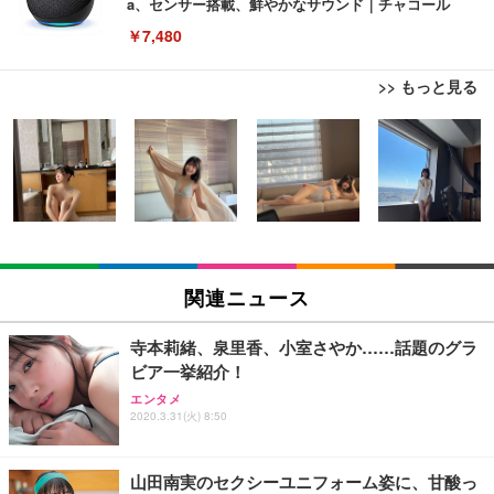
a、センサー搭載、鮮やかなサウンド｜チャコール
￥7,480
>> もっと見る
[EdoErgo] オフィスチェア 椅子 テレワーク 疲れな
EIZO ビジネス向けプレミアムモニター | FlexScan
Amazonベーシック ペットシーツ 薄型 レギュラー 1
い 跳ね上げ式アームレスト コンパクト 約105度ロッ
EV3240X-WT | 31.5型4K UHD・USB Type-C・ホワ
回使い捨て 無香料 ホワイト 300枚
キング pc 事務椅子 360度回転 座面昇降 強化ナイロ
イト
ン樹脂ベース 通気性メッシュ 在宅ワーク H-WY01
￥3,373
￥5,699
￥105,595
(黒網+黒枠+黒足)
EIZO ビジネス向けプレミアムモニター | FlexScan
SIHOO B100 オフィスチェア／デスクチェア メッシ
Amazonベーシック ペットシーツ 厚型 ワイド 42枚
EV2740X-WT | 27.0型4K UHD・USB Type-C・ホワ
ュチェア 人間工学 疲れない ブラック
x2袋(84枚) ホワイト(吸収面:ライトブルー)
関連ニュース
イト
￥27,999
￥3,234
￥109,572
寺本莉緒、泉里香、小室さやか……話題のグラ
ビア一挙紹介！
Sezlife オフィスチェア デスクチェア 疲れない テレ
【純正品】27"ゲーミングモニター DualSense 充電
ネオ・ルーライフ ネオ・オムツ L 中型犬用 26枚入
エンタメ
ワーク チェア 強化バックレスト 30度ロッキング機
フック付き（CFI-ZDM1J）
り 単品
2020.3.31(火) 8:50
能 人間工学 椅子 腰サポート 90度跳ね上げ式アーム
レスト 3Dヘッドレスト ハンガー付き 高反発クッシ
￥49,979
￥1,800
￥7,680
ョン PCチェア 通気性メッシュ ゲーミング/勉強/事
山田南実のセクシーユニフォーム姿に、甘酸っ
務用 おしゃれ パソコンチェア (ブラック)