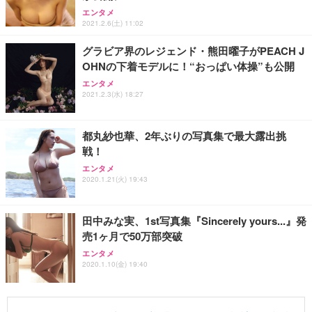
エンタメ
2021.2.6(土) 11:02
グラビア界のレジェンド・熊田曜子がPEACH J
OHNの下着モデルに！“おっぱい体操”も公開
エンタメ
2021.2.3(水) 18:27
都丸紗也華、2年ぶりの写真集で最大露出挑
戦！
エンタメ
2020.1.21(火) 19:43
田中みな実、1st写真集『Sincerely yours...』発
売1ヶ月で50万部突破
エンタメ
2020.1.10(金) 19:40