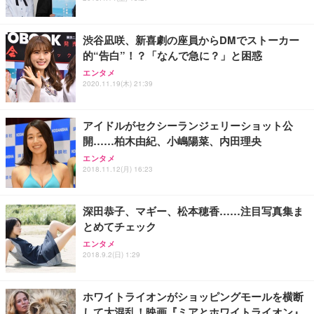
能 人間工学 椅子 腰サポート 90度跳ね上げ式アーム
ort/VGA スピーカー内蔵 高さ調整 スイベル VESA対
超厚型 お徳用 ワイド 100枚入 (x 1) (ケース販売)
レスト 3Dヘッドレスト ハンガー付き 高反発クッシ
応 ComfortView ビジネス向け
￥7,680
￥15,800
￥3,670
ョン PCチェア 通気性メッシュ ゲーミング/勉強/事
渋谷凪咲、新喜劇の座員からDMでストーカー
務用 おしゃれ パソコンチェア (ホワイト)
的“告白”！？「なんで急に？」と困惑
ANDWINT オフィスチェア デスクチェア 肘なし メ
【MiniLED/24.5inch/280Hz/FHD】GRAPHT THE S
アイリスオーヤマ ペットシーツ 超厚型 お徳用 レギ
ッシュ 通気性 ランバーサポート付き 腰サポート ガ
HOOTER Gaming Monitor 24” Essential ゲーミン
エンタメ
ュラー 200枚入【Amazon.co.jp限定】
ス圧無段階昇降 360度回転 キャスター付き コンパク
グモニター QD 24.5インチ 1ms FHD 量子ドット 残
2020.11.19(木) 21:39
ト 幅52×奥行58.5×高さ84～96cm テレワーク 在宅
像低減 (3年保証 | 輝点保証 | 日本メーカー)
￥3,731
￥4,139
￥34,980
勤務 ブラック
アイドルがセクシーランジェリーショット公
開……柏木由紀、小嶋陽菜、内田理央
エンタメ
2018.11.12(月) 16:23
深田恭子、マギー、松本穂香……注目写真集ま
とめてチェック
エンタメ
2018.9.2(日) 1:29
ホワイトライオンがショッピングモールを横断
して大混乱！映画『ミアとホワイトライオン』