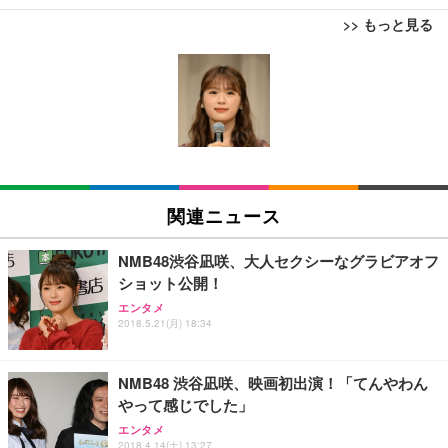
>> もっと見る
[EdoErgo] オフィスチェア 椅子 テレワーク 疲れな
EIZO ビジネス向けプレミアムモニター | FlexScan
Amazonベーシック ペットシーツ 薄型 レギュラー 1
い 跳ね上げ式アームレスト コンパクト 約105度ロッ
EV3240X-WT | 31.5型4K UHD・USB Type-C・ホワ
回使い捨て 無香料 ホワイト 300枚
キング pc 事務椅子 360度回転 座面昇降 強化ナイロ
イト
ン樹脂ベース 通気性メッシュ 在宅ワーク H-WY01
￥3,373
￥5,699
￥105,595
(黒網+黒枠+黒足)
EIZO ビジネス向けプレミアムモニター | FlexScan
SIHOO B100 オフィスチェア／デスクチェア メッシ
Amazonベーシック ペットシーツ 厚型 ワイド 42枚
EV2740X-WT | 27.0型4K UHD・USB Type-C・ホワ
ュチェア 人間工学 疲れない ブラック
x2袋(84枚) ホワイト(吸収面:ライトブルー)
関連ニュース
イト
￥27,999
￥3,234
￥109,572
NMB48渋谷凪咲、大人セクシーなグラビアオフ
ショット公開！
Sezlife オフィスチェア デスクチェア 疲れない テレ
【純正品】27"ゲーミングモニター DualSense 充電
ネオ・ルーライフ ネオ・オムツ L 中型犬用 26枚入
エンタメ
ワーク チェア 強化バックレスト 30度ロッキング機
2018.5.21(月) 18:34
フック付き（CFI-ZDM1J）
り 単品
能 人間工学 椅子 腰サポート 90度跳ね上げ式アーム
レスト 3Dヘッドレスト ハンガー付き 高反発クッシ
￥49,979
￥1,800
￥7,680
ョン PCチェア 通気性メッシュ ゲーミング/勉強/事
NMB48 渋谷凪咲、映画初出演！「てんやわん
務用 おしゃれ パソコンチェア (ブラック)
やって感じでした」
Sezlife オフィスチェア デスクチェア 疲れない テレ
【整備済み品】Dell E2724HS 27インチ 液晶モニタ
Smart Basic(スマートベーシック) 【Amazon.co.jp
エンタメ
ワーク チェア 強化バックレスト 30度ロッキング機
ー フルHD（1920×1080）VA 非光沢 HDMI/DisplayP
限定】 Smart Basic アイリスオーヤマ ペットシーツ
2018.4.14(土) 13:27