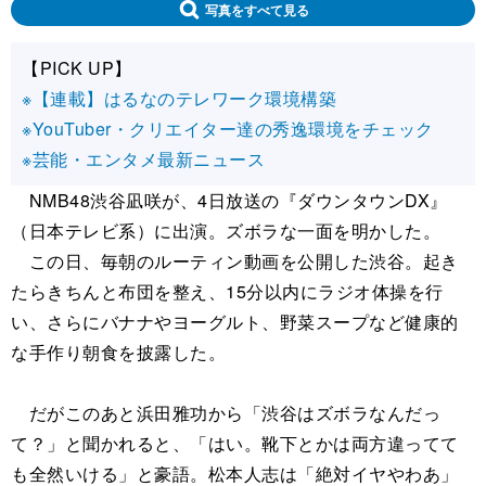
写真をすべて見る
【PICK UP】
※【連載】はるなのテレワーク環境構築
※YouTuber・クリエイター達の秀逸環境をチェック
※芸能・エンタメ最新ニュース
NMB48渋谷凪咲が、4日放送の『ダウンタウンDX』
（日本テレビ系）に出演。ズボラな一面を明かした。
この日、毎朝のルーティン動画を公開した渋谷。起き
たらきちんと布団を整え、15分以内にラジオ体操を行
い、さらにバナナやヨーグルト、野菜スープなど健康的
な手作り朝食を披露した。
だがこのあと浜田雅功から「渋谷はズボラなんだっ
て？」と聞かれると、「はい。靴下とかは両方違ってて
も全然いける」と豪語。松本人志は「絶対イヤやわあ」