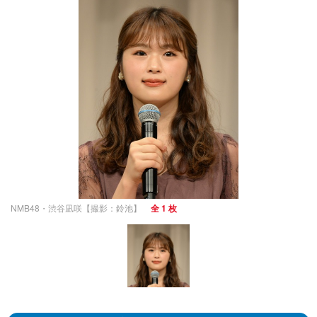
NMB48・渋谷凪咲【撮影：鈴池】
全 1 枚