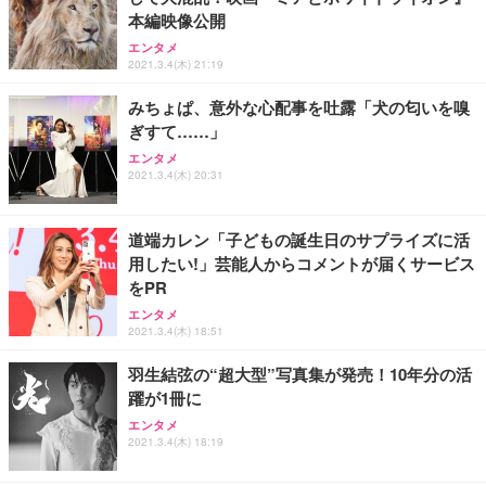
本編映像公開
エンタメ
2021.3.4(木) 21:19
みちょぱ、意外な心配事を吐露「犬の匂いを嗅
ぎすて……」
エンタメ
2021.3.4(木) 20:31
道端カレン「子どもの誕生日のサプライズに活
用したい!」芸能人からコメントが届くサービス
をPR
エンタメ
2021.3.4(木) 18:51
羽生結弦の“超大型”写真集が発売！10年分の活
躍が1冊に
エンタメ
2021.3.4(木) 18:19