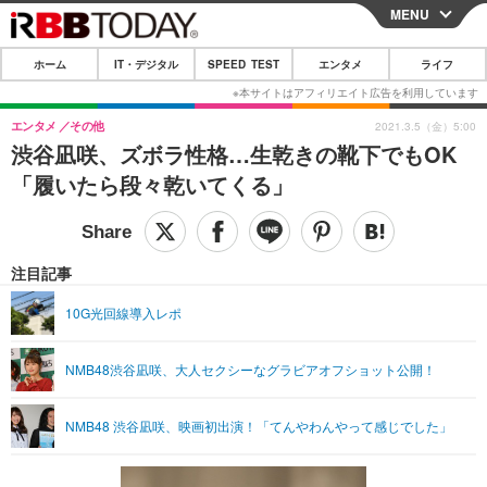
MENU
CLOSE
ホーム
IT・デジタル
SPEED TEST
エンタメ
ライフ
ホーム
IT・デジタル
エンタメ
その他
2021.3.5（金）5:00
渋谷凪咲、ズボラ性格…生乾きの靴下でもOK
IT・デジタルTOP
スマートフォン
SPEED TEST
「履いたら段々乾いてくる」
ネタ
ガジェット・ツール
エンタメ
ショッピング
その他
エンタメTOP
映画・ドラマ
ライフ
注目記事
韓流・K-POP
韓国・芸能
ライフTOP
グルメ
リリース一覧
10G光回線導入レポ
音楽
スポーツ
ペット
ショッピング
プッシュ通知の停止方法
NMB48渋谷凪咲、大人セクシーなグラビアオフショット公開！
グラビア
ブログ
その他
ショッピング
その他
NMB48 渋谷凪咲、映画初出演！「てんやわんやって感じでした」