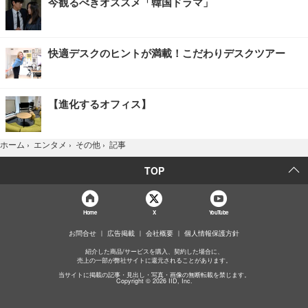
今観るべきオススメ「韓国ドラマ」
快適デスクのヒントが満載！こだわりデスクツアー
【進化するオフィス】
記事
ホーム
›
エンタメ
›
その他
›
TOP
Home
X
YouTube
お問合せ
広告掲載
会社概要
個人情報保護方針
紹介した商品/サービスを購入、契約した場合に、
売上の一部が弊社サイトに還元されることがあります。
当サイトに掲載の記事・見出し・写真・画像の無断転載を禁じます。
Copyright © 2026 IID, Inc.