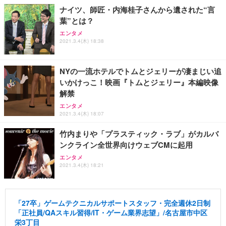
ナイツ、師匠・内海桂子さんから遺された“言
葉”とは？
エンタメ
2021.3.4(木) 18:38
NYの一流ホテルでトムとジェリーが凄まじい追
いかけっこ！映画『トムとジェリー』本編映像
解禁
エンタメ
2021.3.4(木) 18:07
竹内まりや「プラスティック・ラブ」がカルバ
ンクライン全世界向けウェブCMに起用
エンタメ
2021.3.4(木) 18:21
「27卒」ゲームテクニカルサポートスタッフ・完全週休2日制
「正社員/QAスキル習得/IT・ゲーム業界志望」/名古屋市中区
栄3丁目