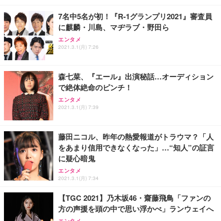
7名中5名が初！『R-1グランプリ2021』審査員
に麒麟・川島、マヂラブ・野田ら
エンタメ
2021.3.1(月) 7:26
森七菜、『エール』出演秘話…オーディション
で絶体絶命のピンチ！
エンタメ
2021.3.1(月) 7:39
藤田ニコル、昨年の熱愛報道がトラウマ？「人
をあまり信用できなくなった」…“知人”の証言
に疑心暗鬼
エンタメ
2021.3.1(月) 7:34
【TGC 2021】乃木坂46・齋藤飛鳥「ファンの
方の声援を頭の中で思い浮かべ」ランウェイへ
エンタメ