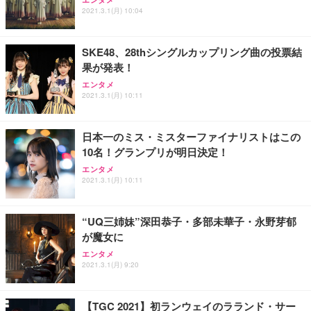
ワーク チェア 強化バックレスト 30度ロッキング機
2021.3.1(月) 10:04
フック付き（CFI-ZDM1J）
り 単品
能 人間工学 椅子 腰サポート 90度跳ね上げ式アーム
レスト 3Dヘッドレスト ハンガー付き 高反発クッシ
￥49,979
￥1,800
￥7,680
ョン PCチェア 通気性メッシュ ゲーミング/勉強/事
SKE48、28thシングルカップリング曲の投票結
務用 おしゃれ パソコンチェア (ブラック)
果が発表！
Sezlife オフィスチェア デスクチェア 疲れない テレ
【整備済み品】Dell E2724HS 27インチ 液晶モニタ
Smart Basic(スマートベーシック) 【Amazon.co.jp
エンタメ
ワーク チェア 強化バックレスト 30度ロッキング機
ー フルHD（1920×1080）VA 非光沢 HDMI/DisplayP
限定】 Smart Basic アイリスオーヤマ ペットシーツ
2021.3.1(月) 10:11
能 人間工学 椅子 腰サポート 90度跳ね上げ式アーム
ort/VGA スピーカー内蔵 高さ調整 スイベル VESA対
超厚型 お徳用 ワイド 100枚入 (x 1) (ケース販売)
レスト 3Dヘッドレスト ハンガー付き 高反発クッシ
応 ComfortView ビジネス向け
￥7,680
￥15,800
￥3,670
ョン PCチェア 通気性メッシュ ゲーミング/勉強/事
日本一のミス・ミスターファイナリストはこの
務用 おしゃれ パソコンチェア (ホワイト)
10名！グランプリが明日決定！
ANDWINT オフィスチェア デスクチェア 肘なし メ
【MiniLED/24.5inch/280Hz/FHD】GRAPHT THE S
アイリスオーヤマ ペットシーツ 超厚型 お徳用 レギ
ッシュ 通気性 ランバーサポート付き 腰サポート ガ
HOOTER Gaming Monitor 24” Essential ゲーミン
エンタメ
ュラー 200枚入【Amazon.co.jp限定】
ス圧無段階昇降 360度回転 キャスター付き コンパク
グモニター QD 24.5インチ 1ms FHD 量子ドット 残
2021.3.1(月) 10:11
ト 幅52×奥行58.5×高さ84～96cm テレワーク 在宅
像低減 (3年保証 | 輝点保証 | 日本メーカー)
￥3,731
￥4,139
￥34,980
勤務 ブラック
“UQ三姉妹”深田恭子・多部未華子・永野芽郁
が魔女に
エンタメ
2021.3.1(月) 9:20
【TGC 2021】初ランウェイのラランド・サー