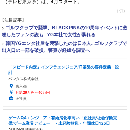
（テレビ東京系）は、4月スタート。
《KT》
【注目記事】
>
ゴルフクラブで襲撃、BLACKPINKの10周年イベントに激
怒したファンの説も...YG本社で女性が暴れる
>
韓国YGエンタ社屋を襲撃したのは日本人...ゴルフクラブで
出入口の一部を破損、警察が経緯を調査へ
「スピード内定」インフラエンジニア/IT基盤の要件定義・設
計
ベンタス株式会社
東京都
月給29万円～40万円
正社員
ゲームQAエンジニア・有給消化率高い「正社員/社会保険完
備/ゲーム業界デビュー」・未経験歓迎・年間休日125日
AQUARIUS株式会社