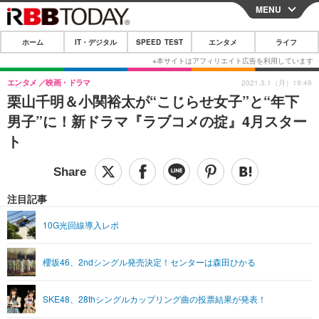
MENU
CLOSE
ホーム
IT・デジタル
SPEED TEST
エンタメ
ライフ
ホーム
IT・デジタル
エンタメ
映画・ドラマ
2021.3.1（月）19:49
栗山千明＆小関裕太が“こじらせ女子”と“年下
IT・デジタルTOP
スマートフォン
SPEED TEST
男子”に！新ドラマ『ラブコメの掟』4月スター
ネタ
ガジェット・ツール
ト
エンタメ
ショッピング
その他
エンタメTOP
映画・ドラマ
ライフ
韓流・K-POP
韓国・芸能
注目記事
ライフTOP
グルメ
リリース一覧
音楽
スポーツ
10G光回線導入レポ
ペット
ショッピング
プッシュ通知の停止方法
グラビア
ブログ
その他
櫻坂46、2ndシングル発売決定！センターは森田ひかる
ショッピング
その他
SKE48、28thシングルカップリング曲の投票結果が発表！