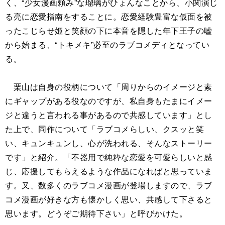
く、“少女漫画頼み”な瑠璃がひょんなことから、小関演じ
る亮に恋愛指南をすることに。恋愛経験豊富な仮面を被
ったこじらせ姫と笑顔の下に本音を隠した年下王子の嘘
から始まる、“トキメキ”必至のラブコメディとなってい
る。
栗山は自身の役柄について「周りからのイメージと素
にギャップがある役なのですが、私自身もたまにイメー
ジと違うと言われる事があるので共感しています」とし
た上で、同作について「ラブコメらしい、クスッと笑
い、キュンキュンし、心が洗われる、そんなストーリー
です」と紹介。「不器用で純粋な恋愛を可愛らしいと感
じ、応援してもらえるような作品になればと思っていま
す。又、数多くのラブコメ漫画が登場しますので、ラブ
コメ漫画が好きな方も懐かしく思い、共感して下さると
思います。どうぞご期待下さい」と呼びかけた。