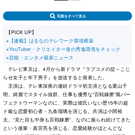
写真をすべて見る
【PICK UP】
※【連載】はるなのテレワーク環境構築
※YouTuber・クリエイター達の秀逸環境をチェック
※芸能・エンタメ最新ニュース
テレビ東京は、4月から新ドラマ『ラブコメの掟～こじ
らせ女子と年下男子』を放送すると発表した。
主演は、テレ東深夜の連続ドラマ初主演となる栗山千
明。綺麗でスタイル抜群、仕事も優秀な“百戦錬磨”風パー
フェクトウーマンなのに、実際は彼氏いない歴15年の超
ド級な恋愛初心者・九条瑠璃を演じる。共演は小関裕
太。“見た目も中身も百戦錬磨”、なのに振られ続けてきた
という後輩・真宮亮を演じる。恋愛経験がほとんどな