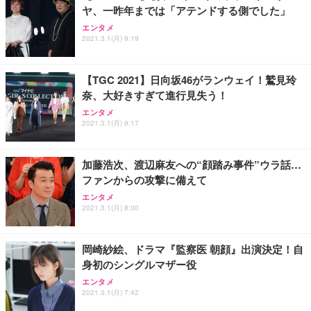
ヤ、一昨年までは「アテンドする側でした」
エンタメ
2021.3.1(月) 9:19
【TGC 2021】日向坂46がランウェイ！鷲見玲
奈、大好きすぎて進行見失う！
エンタメ
2021.3.1(月) 9:17
加藤浩次、渡辺麻友への“顔踏み事件”ウラ話…
ファンからの攻撃に備えて
エンタメ
2021.3.1(月) 8:00
岡崎紗絵、ドラマ『監察医 朝顔』出演決定！自
身初のシングルマザー役
エンタメ
2021.3.1(月) 7:42