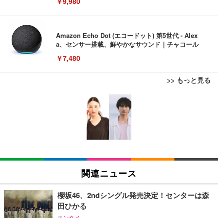
￥9,980
Amazon Echo Dot (エコードット) 第5世代 - Alex
a、センサー搭載、鮮やかなサウンド｜チャコール
￥7,480
>> もっと見る
[EdoErgo] オフィスチェア 椅子 テレワーク 疲れな
EIZO ビジネス向けプレミアムモニター | FlexScan
Amazonベーシック ペットシーツ 薄型 レギュラー 1
い 跳ね上げ式アームレスト コンパクト 約105度ロッ
EV3240X-WT | 31.5型4K UHD・USB Type-C・ホワ
回使い捨て 無香料 ホワイト 300枚
キング pc 事務椅子 360度回転 座面昇降 強化ナイロ
イト
ン樹脂ベース 通気性メッシュ 在宅ワーク H-WY01
￥3,373
￥5,699
￥105,595
(黒網+黒枠+黒足)
EIZO ビジネス向けプレミアムモニター | FlexScan
SIHOO B100 オフィスチェア／デスクチェア メッシ
Amazonベーシック ペットシーツ 厚型 ワイド 42枚
EV2740X-WT | 27.0型4K UHD・USB Type-C・ホワ
ュチェア 人間工学 疲れない ブラック
x2袋(84枚) ホワイト(吸収面:ライトブルー)
関連ニュース
イト
￥27,999
￥3,234
￥109,572
櫻坂46、2ndシングル発売決定！センターは森
田ひかる
Sezlife オフィスチェア デスクチェア 疲れない テレ
【純正品】27"ゲーミングモニター DualSense 充電
ネオ・ルーライフ ネオ・オムツ L 中型犬用 26枚入
エンタメ