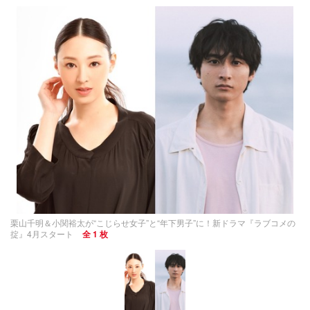
栗山千明＆小関裕太が“こじらせ女子”と“年下男子”に！新ドラマ『ラブコメの
掟』4月スタート
全 1 枚