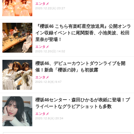
エンタメ
2020.12.22(火) 23:27
『櫻坂46 こちら有楽町星空放送局』公開オンラ
イン収録イベントに尾関梨香、小池美波、松田
里奈が登場！
エンタメ
2020.12.20(日) 14:02
櫻坂46、デビューカウントダウンライブを開
催！新曲「櫻坂の詩」も初披露
エンタメ
2020.12.9(水) 9:47
櫻坂46センター・森田ひかるが表紙に登場！プ
ライベートなグラビアショットも多数
エンタメ
2020.12.8(火) 20:34