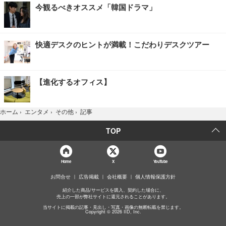
今観るべきオススメ「韓国ドラマ」
快適デスクのヒントが満載！こだわりデスクツアー
【進化するオフィス】
記事
ホーム
›
エンタメ
›
その他
›
TOP
Home
X
YouTube
お問合せ
広告掲載
会社概要
個人情報保護方針
紹介した商品/サービスを購入、契約した場合に、
売上の一部が弊社サイトに還元されることがあります。
当サイトに掲載の記事・見出し・写真・画像の無断転載を禁じます。
Copyright © 2026 IID, Inc.