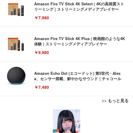
Amazon Fire TV Stick 4K Select | 4Kの高画質スト
リーミング | ストリーミングメディアプレイヤー
￥7,980
Amazon Fire TV Stick 4K Plus | 映画館のような4K
体験 | ストリーミングメディアプレイヤー
￥9,980
Amazon Echo Dot (エコードット) 第5世代 - Alex
a、センサー搭載、鮮やかなサウンド｜チャコール
￥7,480
>> もっと見る
[EdoErgo] オフィスチェア 椅子 テレワーク 疲れな
EIZO ビジネス向けプレミアムモニター | FlexScan
Amazonベーシック ペットシーツ 薄型 レギュラー 1
い 跳ね上げ式アームレスト コンパクト 約105度ロッ
EV3240X-WT | 31.5型4K UHD・USB Type-C・ホワ
回使い捨て 無香料 ホワイト 300枚
キング pc 事務椅子 360度回転 座面昇降 強化ナイロ
イト
ン樹脂ベース 通気性メッシュ 在宅ワーク H-WY01
￥3,373
￥5,699
￥105,595