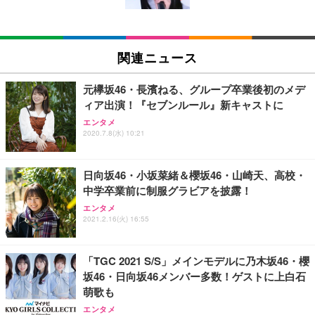
(黒網+黒枠+黒足)
EIZO ビジネス向けプレミアムモニター | FlexScan
SIHOO B100 オフィスチェア／デスクチェア メッシ
Amazonベーシック ペットシーツ 厚型 ワイド 42枚
EV2740X-WT | 27.0型4K UHD・USB Type-C・ホワ
ュチェア 人間工学 疲れない ブラック
x2袋(84枚) ホワイト(吸収面:ライトブルー)
関連ニュース
イト
￥27,999
￥3,234
￥109,572
元欅坂46・長濱ねる、グループ卒業後初のメデ
ィア出演！『セブンルール』新キャストに
Sezlife オフィスチェア デスクチェア 疲れない テレ
【純正品】27"ゲーミングモニター DualSense 充電
ネオ・ルーライフ ネオ・オムツ L 中型犬用 26枚入
エンタメ
ワーク チェア 強化バックレスト 30度ロッキング機
2020.7.8(水) 10:21
フック付き（CFI-ZDM1J）
り 単品
能 人間工学 椅子 腰サポート 90度跳ね上げ式アーム
レスト 3Dヘッドレスト ハンガー付き 高反発クッシ
￥49,979
￥1,800
￥7,680
ョン PCチェア 通気性メッシュ ゲーミング/勉強/事
日向坂46・小坂菜緒＆櫻坂46・山崎天、高校・
務用 おしゃれ パソコンチェア (ブラック)
中学卒業前に制服グラビアを披露！
Sezlife オフィスチェア デスクチェア 疲れない テレ
【整備済み品】Dell E2724HS 27インチ 液晶モニタ
Smart Basic(スマートベーシック) 【Amazon.co.jp
エンタメ
ワーク チェア 強化バックレスト 30度ロッキング機
ー フルHD（1920×1080）VA 非光沢 HDMI/DisplayP
限定】 Smart Basic アイリスオーヤマ ペットシーツ
2021.2.16(火) 16:55
能 人間工学 椅子 腰サポート 90度跳ね上げ式アーム
ort/VGA スピーカー内蔵 高さ調整 スイベル VESA対
超厚型 お徳用 ワイド 100枚入 (x 1) (ケース販売)
レスト 3Dヘッドレスト ハンガー付き 高反発クッシ
応 ComfortView ビジネス向け
￥7,680
￥15,800
￥3,670
ョン PCチェア 通気性メッシュ ゲーミング/勉強/事
「TGC 2021 S/S」メインモデルに乃木坂46・櫻
務用 おしゃれ パソコンチェア (ホワイト)
坂46・日向坂46メンバー多数！ゲストに上白石
ANDWINT オフィスチェア デスクチェア 肘なし メ
【MiniLED/24.5inch/280Hz/FHD】GRAPHT THE S
アイリスオーヤマ ペットシーツ 超厚型 お徳用 レギ
萌歌も
ッシュ 通気性 ランバーサポート付き 腰サポート ガ
HOOTER Gaming Monitor 24” Essential ゲーミン
ュラー 200枚入【Amazon.co.jp限定】
ス圧無段階昇降 360度回転 キャスター付き コンパク
グモニター QD 24.5インチ 1ms FHD 量子ドット 残
エンタメ