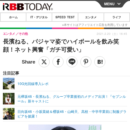
MENU
CLOSE
ホーム
IT・デジタル
SPEED TEST
エンタメ
ライフ
ホーム
IT・デジタル
エンタメ
その他
2021.2.20（土）16:45
長濱ねる、パジャマ姿でハイボールを飲み笑
IT・デジタルTOP
スマートフォン
SPEED TEST
顔！ネット興奮「ガチ可愛い」
ネタ
ガジェット・ツール
エンタメ
ショッピング
その他
エンタメTOP
映画・ドラマ
ライフ
注目記事
韓流・K-POP
韓国・芸能
ライフTOP
グルメ
リリース一覧
10G光回線導入レポ
音楽
スポーツ
ペット
ショッピング
プッシュ通知の停止方法
元欅坂46・長濱ねる、グループ卒業後初のメディア出演！『セブンル
ール』新キャストに
グラビア
ブログ
その他
日向坂46・小坂菜緒＆櫻坂46・山崎天、高校・中学卒業前に制服グラ
ショッピング
その他
ビアを披露！