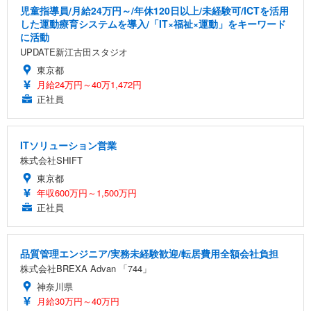
児童指導員/月給24万円～/年休120日以上/未経験可/ICTを活用
した運動療育システムを導入/「IT×福祉×運動」をキーワード
に活動
UPDATE新江古田スタジオ
東京都
月給24万円～40万1,472円
正社員
ITソリューション営業
株式会社SHIFT
東京都
年収600万円～1,500万円
正社員
品質管理エンジニア/実務未経験歓迎/転居費用全額会社負担
株式会社BREXA Advan 「744」
神奈川県
月給30万円～40万円