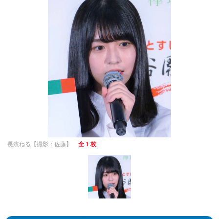
長濱ねる【撮影：佐藤】
全 1 枚