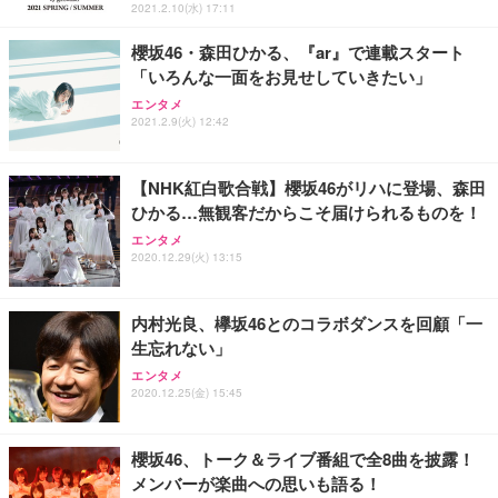
ト 幅52×奥行58.5×高さ84～96cm テレワーク 在宅
像低減 (3年保証 | 輝点保証 | 日本メーカー)
￥3,731
2021.2.10(水) 17:11
￥4,139
￥34,980
勤務 ブラック
櫻坂46・森田ひかる、『ar』で連載スタート
「いろんな一面をお見せしていきたい」
エンタメ
2021.2.9(火) 12:42
【NHK紅白歌合戦】櫻坂46がリハに登場、森田
ひかる…無観客だからこそ届けられるものを！
エンタメ
2020.12.29(火) 13:15
内村光良、欅坂46とのコラボダンスを回顧「一
生忘れない」
エンタメ
2020.12.25(金) 15:45
櫻坂46、トーク＆ライブ番組で全8曲を披露！
メンバーが楽曲への思いも語る！