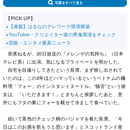
写真をすべて見る
【PICK UP】
※【連載】はるなのテレワーク環境構築
※YouTuber・クリエイター達の秀逸環境をチェック
※芸能・エンタメ最新ニュース
長濱ねるが、20日放送の『メレンゲの気持ち』（日本
テレビ系）に出演。気になるプライベートを明かした。
自宅を自撮りしてきたという長濱。まず映し出されて
いたのは、この2年ほどハマっているというベトナムの麺
料理「フォー」のインスタントヌードル。“猫舌”という彼
女は、「いただきます！」ときちんと挨拶したあと、意
外にもフタの裏にフォーを載せて冷まして食べていた。
続いて茶色のチェック柄のパジャマを着た長濱。「今
日はこのお酒を飲もうと思います」とスコットランド産