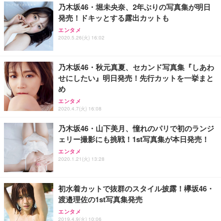
乃木坂46・堀未央奈、2年ぶりの写真集が明日
発売！ドキッとする露出カットも
エンタメ
2020.5.26(火) 16:02
乃木坂46・秋元真夏、セカンド写真集『しあわ
せにしたい』明日発売！先行カットを一挙まと
め
エンタメ
2020.4.7(火) 16:08
乃木坂46・山下美月、憧れのパリで初のランジ
ェリー撮影にも挑戦！1st写真集が本日発売！
エンタメ
2020.1.21(火) 13:28
初水着カットで抜群のスタイル披露！欅坂46・
渡邉理佐の1st写真集発売
エンタメ
2019.4.9(火) 10:06