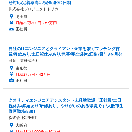
せ対応/定着率高い/完全週休2日制
株式会社プロジェクトトリガー
埼玉県
月給32万300円～57万円
正社員
自社のITエンジニアとクライアント企業を繋ぐマッチング営
業/昇給あり/土日祝休みあり/急募/完全週休2日制/賞与3ヶ月分
日創工業株式会社
東京都
月給27万円～42万円
正社員
クオリティエンジニアアシスタント未経験歓迎「正社員/土日
祝休み/昇給あり/研修あり」やりがいのある環境です/大阪市生
野区勤務/8301
株式会社CREST
大阪府
月給28万1,000円～36万円