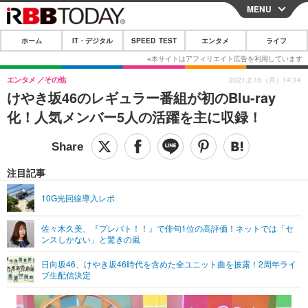
MENU
CLOSE
ホーム
IT・デジタル
SPEED TEST
エンタメ
ライフ
ホーム
IT・デジタル
エンタメ
その他
2021.2.15（月）14:14
けやき坂46のレギュラー番組が初のBlu-ray
IT・デジタルTOP
スマートフォン
SPEED TEST
化！人気メンバー5人の活躍を主に収録！
ネタ
ガジェット・ツール
エンタメ
ショッピング
その他
エンタメTOP
映画・ドラマ
ライフ
注目記事
韓流・K-POP
韓国・芸能
ライフTOP
グルメ
リリース一覧
10G光回線導入レポ
音楽
スポーツ
ペット
ショッピング
プッシュ通知の停止方法
佐々木久美、『プレバト！！』で俳句1位の高評価！ネットでは「セ
ンスしかない」と驚きの嵐
グラビア
ブログ
その他
日向坂46、けやき坂46時代を含めた全ユニット曲を披露！2周年ライ
ショッピング
その他
ブ生配信決定