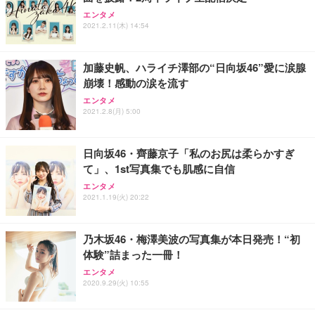
Sezlife オフィスチェア デスクチェア 疲れない テレ
【整備済み品】Dell E2724HS 27インチ 液晶モニタ
Smart Basic(スマートベーシック) 【Amazon.co.jp
エンタメ
ワーク チェア 強化バックレスト 30度ロッキング機
ー フルHD（1920×1080）VA 非光沢 HDMI/DisplayP
限定】 Smart Basic アイリスオーヤマ ペットシーツ
2021.2.11(木) 14:54
能 人間工学 椅子 腰サポート 90度跳ね上げ式アーム
ort/VGA スピーカー内蔵 高さ調整 スイベル VESA対
超厚型 お徳用 ワイド 100枚入 (x 1) (ケース販売)
レスト 3Dヘッドレスト ハンガー付き 高反発クッシ
応 ComfortView ビジネス向け
￥7,680
￥15,800
￥3,670
ョン PCチェア 通気性メッシュ ゲーミング/勉強/事
加藤史帆、ハライチ澤部の“日向坂46”愛に涙腺
務用 おしゃれ パソコンチェア (ホワイト)
崩壊！感動の涙を流す
ANDWINT オフィスチェア デスクチェア 肘なし メ
【MiniLED/24.5inch/280Hz/FHD】GRAPHT THE S
アイリスオーヤマ ペットシーツ 超厚型 お徳用 レギ
ッシュ 通気性 ランバーサポート付き 腰サポート ガ
HOOTER Gaming Monitor 24” Essential ゲーミン
エンタメ
ュラー 200枚入【Amazon.co.jp限定】
ス圧無段階昇降 360度回転 キャスター付き コンパク
グモニター QD 24.5インチ 1ms FHD 量子ドット 残
2021.2.8(月) 5:00
ト 幅52×奥行58.5×高さ84～96cm テレワーク 在宅
像低減 (3年保証 | 輝点保証 | 日本メーカー)
￥3,731
￥4,139
￥34,980
勤務 ブラック
日向坂46・齊藤京子「私のお尻は柔らかすぎ
て」、1st写真集でも肌感に自信
エンタメ
2021.1.19(火) 20:22
乃木坂46・梅澤美波の写真集が本日発売！“初
体験”詰まった一冊！
エンタメ
2020.9.29(火) 10:55