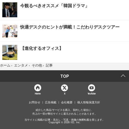
今観るべきオススメ「韓国ドラマ」
快適デスクのヒントが満載！こだわりデスクツアー
【進化するオフィス】
記事
ホーム
›
エンタメ
›
その他
›
TOP
Home
X
YouTube
お問合せ
広告掲載
会社概要
個人情報保護方針
紹介した商品/サービスを購入、契約した場合に、
売上の一部が弊社サイトに還元されることがあります。
当サイトに掲載の記事・見出し・写真・画像の無断転載を禁じます。
Copyright © 2026 IID, Inc.