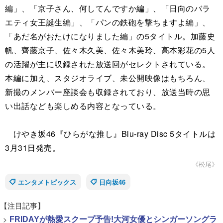
編」、「京子さん、何してんですか編」、「日向のバラ
エティ女王誕生編」、「パンの鉄砲を撃ちますよ編」、
「あだ名がおたけになりました編」の5タイトル。加藤史
帆、齊藤京子、佐々木久美、佐々木美玲、高本彩花の5人
の活躍が主に収録された放送回がセレクトされている。
本編に加え、スタジオライブ、未公開映像はもちろん、
新撮のメンバー座談会も収録されており、放送当時の思
い出話なども楽しめる内容となっている。
けやき坂46『ひらがな推し』Blu-ray Disc 5タイトルは
3月31日発売。
《松尾》
エンタメトピックス
日向坂46
【注目記事】
>
FRIDAYが熱愛スクープ予告!大河女優とシンガーソングラ