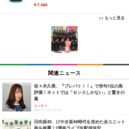
￥7,480
>> もっと見る
[EdoErgo] オフィスチェア 椅子 テレワーク 疲れな
EIZO ビジネス向けプレミアムモニター | FlexScan
Amazonベーシック ペットシーツ 薄型 レギュラー 1
い 跳ね上げ式アームレスト コンパクト 約105度ロッ
EV3240X-WT | 31.5型4K UHD・USB Type-C・ホワ
回使い捨て 無香料 ホワイト 300枚
キング pc 事務椅子 360度回転 座面昇降 強化ナイロ
イト
ン樹脂ベース 通気性メッシュ 在宅ワーク H-WY01
￥3,373
￥5,699
￥105,595
(黒網+黒枠+黒足)
EIZO ビジネス向けプレミアムモニター | FlexScan
SIHOO B100 オフィスチェア／デスクチェア メッシ
Amazonベーシック ペットシーツ 厚型 ワイド 42枚
EV2740X-WT | 27.0型4K UHD・USB Type-C・ホワ
ュチェア 人間工学 疲れない ブラック
x2袋(84枚) ホワイト(吸収面:ライトブルー)
関連ニュース
イト
￥27,999
￥3,234
￥109,572
佐々木久美、『プレバト！！』で俳句1位の高
評価！ネットでは「センスしかない」と驚きの
Sezlife オフィスチェア デスクチェア 疲れない テレ
嵐
【純正品】27"ゲーミングモニター DualSense 充電
ネオ・ルーライフ ネオ・オムツ L 中型犬用 26枚入
ワーク チェア 強化バックレスト 30度ロッキング機
フック付き（CFI-ZDM1J）
り 単品
エンタメ
能 人間工学 椅子 腰サポート 90度跳ね上げ式アーム
2021.2.11(木) 20:55
レスト 3Dヘッドレスト ハンガー付き 高反発クッシ
￥49,979
￥1,800
￥7,680
ョン PCチェア 通気性メッシュ ゲーミング/勉強/事
日向坂46、けやき坂46時代を含めた全ユニット
務用 おしゃれ パソコンチェア (ブラック)
曲を披露！2周年ライブ生配信決定