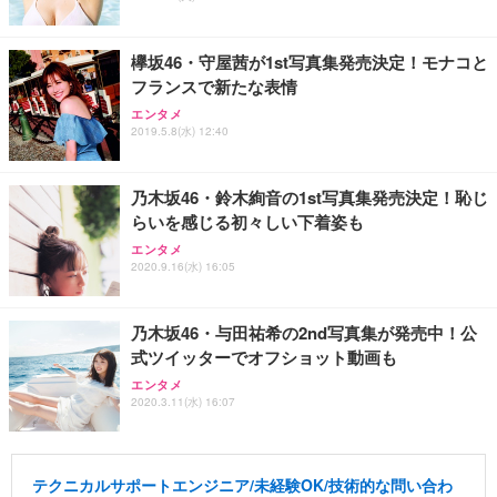
欅坂46・守屋茜が1st写真集発売決定！モナコと
フランスで新たな表情
エンタメ
2019.5.8(水) 12:40
乃木坂46・鈴木絢音の1st写真集発売決定！恥じ
らいを感じる初々しい下着姿も
エンタメ
2020.9.16(水) 16:05
乃木坂46・与田祐希の2nd写真集が発売中！公
式ツイッターでオフショット動画も
エンタメ
2020.3.11(水) 16:07
テクニカルサポートエンジニア/未経験OK/技術的な問い合わ