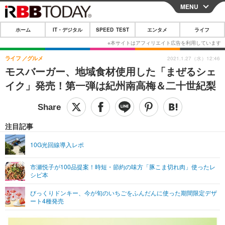
MENU
CLOSE
ホーム
IT・デジタル
SPEED TEST
エンタメ
ライフ
ホーム
IT・デジタル
ライフ
グルメ
2021.1.27（水）12:46
モスバーガー、地域食材使用した「まぜるシェ
IT・デジタルTOP
スマートフォン
SPEED TEST
イク」発売！第一弾は紀州南高梅＆二十世紀梨
ネタ
ガジェット・ツール
エンタメ
ショッピング
その他
エンタメTOP
映画・ドラマ
ライフ
注目記事
韓流・K-POP
韓国・芸能
ライフTOP
グルメ
リリース一覧
10G光回線導入レポ
音楽
スポーツ
ペット
ショッピング
プッシュ通知の停止方法
市瀬悦子が100品提案！時短・節約の味方「豚こま切れ肉」使ったレ
シピ本
グラビア
ブログ
その他
びっくりドンキー、今が旬のいちごをふんだんに使った期間限定デザ
ショッピング
その他
ート4種発売