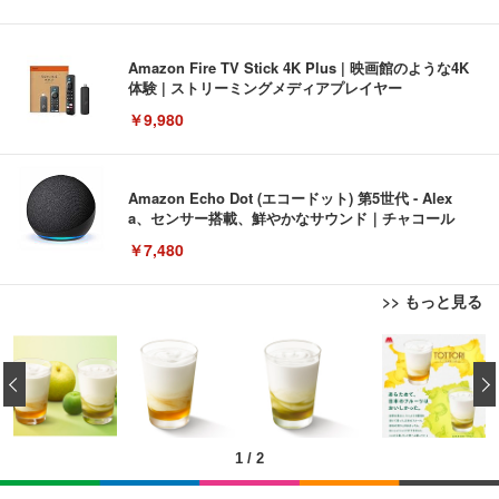
Amazon Fire TV Stick 4K Plus | 映画館のような4K
体験 | ストリーミングメディアプレイヤー
￥9,980
Amazon Echo Dot (エコードット) 第5世代 - Alex
a、センサー搭載、鮮やかなサウンド｜チャコール
￥7,480
>> もっと見る
[EdoErgo] オフィスチェア 椅子 テレワーク 疲れな
EIZO ビジネス向けプレミアムモニター | FlexScan
Amazonベーシック ペットシーツ 薄型 レギュラー 1
い 跳ね上げ式アームレスト コンパクト 約105度ロッ
EV3240X-WT | 31.5型4K UHD・USB Type-C・ホワ
‹
回使い捨て 無香料 ホワイト 300枚
キング pc 事務椅子 360度回転 座面昇降 強化ナイロ
イト
ン樹脂ベース 通気性メッシュ 在宅ワーク H-WY01
￥3,373
￥5,699
￥105,595
(黒網+黒枠+黒足)
1
/
2
EIZO ビジネス向けプレミアムモニター | FlexScan
SIHOO B100 オフィスチェア／デスクチェア メッシ
Amazonベーシック ペットシーツ 厚型 ワイド 42枚
EV2740X-WT | 27.0型4K UHD・USB Type-C・ホワ