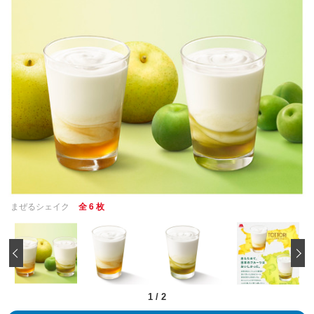
まぜるシェイク
全 6 枚
‹
1
/
2