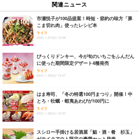
ュチェア 人間工学 疲れない ブラック
x2袋(84枚) ホワイト(吸収面:ライトブルー)
関連ニュース
イト
￥27,999
￥3,234
￥109,572
市瀬悦子が100品提案！時短・節約の味方「豚
こま切れ肉」使ったレシピ本
Sezlife オフィスチェア デスクチェア 疲れない テレ
【純正品】27"ゲーミングモニター DualSense 充電
ネオ・ルーライフ ネオ・オムツ L 中型犬用 26枚入
ライフ
ワーク チェア 強化バックレスト 30度ロッキング機
フック付き（CFI-ZDM1J）
り 単品
2021.1.27(水) 10:09
能 人間工学 椅子 腰サポート 90度跳ね上げ式アーム
レスト 3Dヘッドレスト ハンガー付き 高反発クッシ
￥49,979
￥1,800
￥7,680
ョン PCチェア 通気性メッシュ ゲーミング/勉強/事
びっくりドンキー、今が旬のいちごをふんだん
務用 おしゃれ パソコンチェア (ブラック)
に使った期間限定デザート4種発売
Sezlife オフィスチェア デスクチェア 疲れない テレ
【整備済み品】Dell E2724HS 27インチ 液晶モニタ
Smart Basic(スマートベーシック) 【Amazon.co.jp
ライフ
ワーク チェア 強化バックレスト 30度ロッキング機
ー フルHD（1920×1080）VA 非光沢 HDMI/DisplayP
限定】 Smart Basic アイリスオーヤマ ペットシーツ
2021.1.26(火) 15:47
能 人間工学 椅子 腰サポート 90度跳ね上げ式アーム
ort/VGA スピーカー内蔵 高さ調整 スイベル VESA対
超厚型 お徳用 ワイド 100枚入 (x 1) (ケース販売)
レスト 3Dヘッドレスト ハンガー付き 高反発クッシ
応 ComfortView ビジネス向け
￥7,680
￥15,800
￥3,670
ョン PCチェア 通気性メッシュ ゲーミング/勉強/事
はま寿司、「冬の特選100円まつり」開催！中
務用 おしゃれ パソコンチェア (ホワイト)
とろ・牡蠣・蝦夷あわびが100円に
ANDWINT オフィスチェア デスクチェア 肘なし メ
【MiniLED/24.5inch/280Hz/FHD】GRAPHT THE S
アイリスオーヤマ ペットシーツ 超厚型 お徳用 レギ
ッシュ 通気性 ランバーサポート付き 腰サポート ガ
HOOTER Gaming Monitor 24” Essential ゲーミン
ライフ
ュラー 200枚入【Amazon.co.jp限定】
ス圧無段階昇降 360度回転 キャスター付き コンパク
グモニター QD 24.5インチ 1ms FHD 量子ドット 残
2021.1.26(火) 15:47
ト 幅52×奥行58.5×高さ84～96cm テレワーク 在宅
像低減 (3年保証 | 輝点保証 | 日本メーカー)
￥3,731
￥4,139
￥34,980
勤務 ブラック
スシロー手掛ける居酒屋「鮨・酒・肴 杉玉」
がテイクアウト限定の豪華セット発売