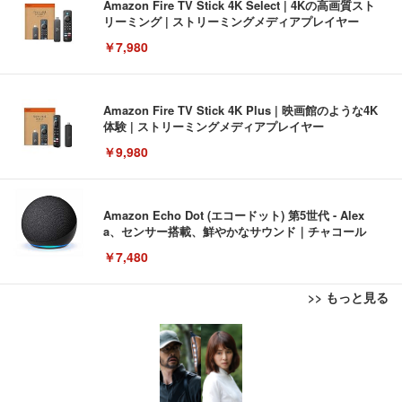
Amazon Fire TV Stick 4K Select | 4Kの高画質スト
リーミング | ストリーミングメディアプレイヤー
￥7,980
Amazon Fire TV Stick 4K Plus | 映画館のような4K
体験 | ストリーミングメディアプレイヤー
￥9,980
Amazon Echo Dot (エコードット) 第5世代 - Alex
a、センサー搭載、鮮やかなサウンド｜チャコール
￥7,480
>> もっと見る
[EdoErgo] オフィスチェア 椅子 テレワーク 疲れな
EIZO ビジネス向けプレミアムモニター | FlexScan
Amazonベーシック ペットシーツ 薄型 レギュラー 1
い 跳ね上げ式アームレスト コンパクト 約105度ロッ
EV3240X-WT | 31.5型4K UHD・USB Type-C・ホワ
回使い捨て 無香料 ホワイト 300枚
キング pc 事務椅子 360度回転 座面昇降 強化ナイロ
イト
ン樹脂ベース 通気性メッシュ 在宅ワーク H-WY01
￥3,373
￥5,699
￥105,595
(黒網+黒枠+黒足)