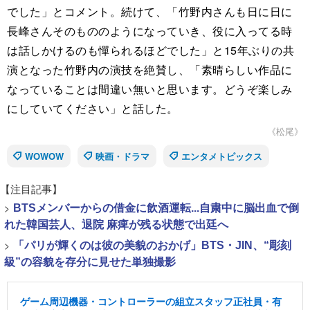
でした」とコメント。続けて、「竹野内さんも日に日に
⾧峰さんそのもののようになっていき、役に入ってる時
は話しかけるのも憚られるほどでした」と15年ぶりの共
演となった竹野内の演技を絶賛し、「素晴らしい作品に
なっていることは間違い無いと思います。どうぞ楽しみ
にしていてください」と話した。
《松尾》
WOWOW
映画・ドラマ
エンタメトピックス
【注目記事】
>
BTSメンバーからの借金に飲酒運転...自粛中に脳出血で倒
れた韓国芸人、退院 麻痺が残る状態で出廷へ
>
「パリが輝くのは彼の美貌のおかげ」BTS・JIN、“彫刻
級”の容貌を存分に見せた単独撮影
ゲーム周辺機器・コントローラーの組立スタッフ正社員・有