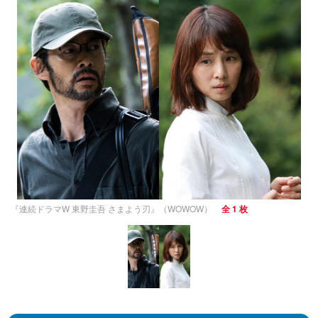
『連続ドラマW 東野圭吾 さまよう刃』（WOWOW）
全 1 枚