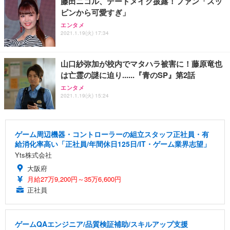
藤田ニコル、デートメイク披露！ファン「スッ
ピンから可愛すぎ」
エンタメ
2021.1.19(火) 17:34
山口紗弥加が校内でマタハラ被害に！藤原竜也
は亡霊の謎に迫り......『青のSP』第2話
エンタメ
2021.1.19(火) 15:24
ゲーム周辺機器・コントローラーの組立スタッフ正社員・有
給消化率高い「正社員/年間休日125日/IT・ゲーム業界志望」
Yts株式会社
大阪府
月給27万9,200円～35万6,600円
正社員
ゲームQAエンジニア/品質検証補助/スキルアップ支援