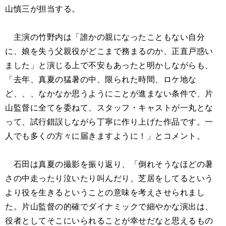
山慎三が担当する。
主演の竹野内は「誰かの親になったこともない自分
に、娘を失う父親役がどこまで務まるのか、正直戸惑い
ました」と演じる上で不安もあったと明かしながらも、
「去年、真夏の猛暑の中、限られた時間、ロケ地な
ど、、、なかなか思うようにことが進まない条件で、片
山監督に全てを委ねて、スタッフ・キャストが一丸とな
って、試行錯誤しながら丁寧に作り上げた作品です。一
人でも多くの方々に届きますように！」とコメント。
石田は真夏の撮影を振り返り、「倒れそうなほどの暑
さの中走ったり泣いたり叫んだり、芝居をしてるという
より役を生きるということの意味を考えさせられまし
た。片山監督の的確でダイナミックで細やかな演出は、
役者としてそこにいられることが幸せだなと思えるもの