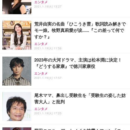
エンタメ
2021.1.19(火) 13:27
荒井由実の名曲「ひこうき雲」歌詞読み解きで
モー娘。牧野真莉愛が涙......『この差って何で
すか？』
エンタメ
2021.1.19(火) 11:58
2023年の大河ドラマ、主演は松本潤に決定！
『どうする家康』で徳川家康役
エンタメ
2021.1.19(火) 17:57
尾木ママ、鼻出し受験生を「受験生の姿した妨
害大人」と批判
エンタメ
2021.1.19(火) 17:25