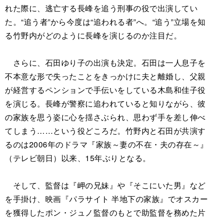
れた際に、逃亡する⾧峰を追う刑事の役で出演してい
た。“追う者”から今度は“追われる者”へ。“追う”立場を知
る竹野内がどのように長峰を演じるのか注目だ。
さらに、石田ゆり子の出演も決定。石田は一人息子を
不本意な形で失ったことをきっかけに夫と離婚し、父親
が経営するペンションで手伝いをしている木島和佳子役
を演じる。長峰が警察に追われていると知りながら、彼
の家族を思う姿に心を揺さぶられ、思わず手を差し伸べ
てしまう……という役どころだ。竹野内と石田が共演す
るのは2006年のドラマ『家族～妻の不在・夫の存在～』
（テレビ朝日）以来、15年ぶりとなる。
そして、監督は『岬の兄妹』や『そこにいた男』など
を手掛け、映画『パラサイト 半地下の家族』でオスカー
を獲得したポン・ジュノ監督のもとで助監督を務めた片