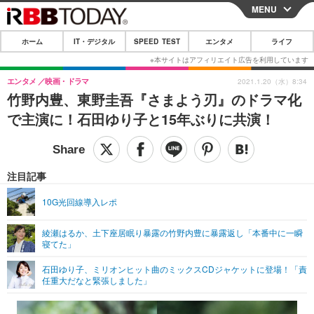
MENU
CLOSE
ホーム
IT・デジタル
SPEED TEST
エンタメ
ライフ
ホーム
IT・デジタル
エンタメ
映画・ドラマ
2021.1.20（水）8:34
竹野内豊、東野圭吾『さまよう刃』のドラマ化
IT・デジタルTOP
スマートフォン
SPEED TEST
で主演に！石田ゆり子と15年ぶりに共演！
ネタ
ガジェット・ツール
エンタメ
ショッピング
その他
エンタメTOP
映画・ドラマ
ライフ
注目記事
韓流・K-POP
韓国・芸能
ライフTOP
グルメ
リリース一覧
10G光回線導入レポ
音楽
スポーツ
ペット
ショッピング
プッシュ通知の停止方法
綾瀬はるか、土下座居眠り暴露の竹野内豊に暴露返し「本番中に一瞬
寝てた」
グラビア
ブログ
その他
石田ゆり子、ミリオンヒット曲のミックスCDジャケットに登場！「責
ショッピング
その他
任重大だなと緊張しました」