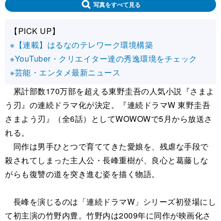
写真をすべて見る
【PICK UP】
※【連載】はるなのテレワーク環境構築
※YouTuber・クリエイター達の秀逸環境をチェック
※芸能・エンタメ最新ニュース
累計部数170万部を超える東野圭吾の人気小説『さまよ
う刃』の連続ドラマ化が決定。『連続ドラマW 東野圭吾
さまよう刃』（全6話）としてWOWOWで5月から放送さ
れる。
同作は男手ひとつで育ててきた愛娘を、残虐な手段で
殺されてしまった主人公・長峰重樹が、良心と葛藤しな
がらも復讐の道を突き進む姿を描く物語。
長峰を演じるのは「連続ドラマW」シリーズ初登場にし
て初主演の竹野内豊。竹野内は2009年に同作が映画化さ