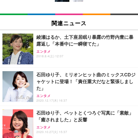
EIZO ビジネス向けプレミアムモニター | FlexScan
SIHOO B100 オフィスチェア／デスクチェア メッシ
Amazonベーシック ペットシーツ 厚型 ワイド 42枚
EV2740X-WT | 27.0型4K UHD・USB Type-C・ホワ
ュチェア 人間工学 疲れない ブラック
x2袋(84枚) ホワイト(吸収面:ライトブルー)
関連ニュース
イト
￥27,999
￥3,234
￥109,572
綾瀬はるか、土下座居眠り暴露の竹野内豊に暴
露返し「本番中に一瞬寝てた」
Sezlife オフィスチェア デスクチェア 疲れない テレ
【純正品】27"ゲーミングモニター DualSense 充電
ネオ・ルーライフ ネオ・オムツ L 中型犬用 26枚入
エンタメ
ワーク チェア 強化バックレスト 30度ロッキング機
2018.8.4(土) 12:07
フック付き（CFI-ZDM1J）
り 単品
能 人間工学 椅子 腰サポート 90度跳ね上げ式アーム
レスト 3Dヘッドレスト ハンガー付き 高反発クッシ
￥49,979
￥1,800
￥7,680
ョン PCチェア 通気性メッシュ ゲーミング/勉強/事
石田ゆり子、ミリオンヒット曲のミックスCDジ
務用 おしゃれ パソコンチェア (ブラック)
ャケットに登場！「責任重大だなと緊張しまし
Sezlife オフィスチェア デスクチェア 疲れない テレ
【整備済み品】Dell E2724HS 27インチ 液晶モニタ
Smart Basic(スマートベーシック) 【Amazon.co.jp
た」
ワーク チェア 強化バックレスト 30度ロッキング機
ー フルHD（1920×1080）VA 非光沢 HDMI/DisplayP
限定】 Smart Basic アイリスオーヤマ ペットシーツ
能 人間工学 椅子 腰サポート 90度跳ね上げ式アーム
ort/VGA スピーカー内蔵 高さ調整 スイベル VESA対
超厚型 お徳用 ワイド 100枚入 (x 1) (ケース販売)
エンタメ
2020.12.17(木) 16:37
レスト 3Dヘッドレスト ハンガー付き 高反発クッシ
応 ComfortView ビジネス向け
￥7,680
￥15,800
￥3,670
ョン PCチェア 通気性メッシュ ゲーミング/勉強/事
石田ゆり子、ペットとくつろぐ写真に「素敵」
務用 おしゃれ パソコンチェア (ホワイト)
「癒されました」と反響
ANDWINT オフィスチェア デスクチェア 肘なし メ
【MiniLED/24.5inch/280Hz/FHD】GRAPHT THE S
アイリスオーヤマ ペットシーツ 超厚型 お徳用 レギ
ッシュ 通気性 ランバーサポート付き 腰サポート ガ
HOOTER Gaming Monitor 24” Essential ゲーミン
エンタメ
ュラー 200枚入【Amazon.co.jp限定】
ス圧無段階昇降 360度回転 キャスター付き コンパク
グモニター QD 24.5インチ 1ms FHD 量子ドット 残
2020.10.27(火) 15:37
ト 幅52×奥行58.5×高さ84～96cm テレワーク 在宅
像低減 (3年保証 | 輝点保証 | 日本メーカー)
￥3,731