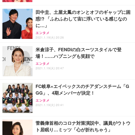
￥4,139
￥34,980
勤務 ブラック
田中圭、土屋太鳳のオンとオフのギャップに困
惑!? 「ふわふわして宙に浮いている感じなの
に…」
エンタメ
2021.1.19(火) 20:26
米倉涼子、FENDIの白スーツスタイルで登
場！……ハプニングも笑顔で
エンタメ
2021.1.19(火) 20:47
FC岐阜×エイベックスのチアダンスチーム「G
GG」、4期メンバーが決定！
エンタメ
2021.1.19(火) 20:41
菅義偉首相のコロナ対策演説中、議員がウトウ
ト居眠り…ミッツ「心が折れちゃう」