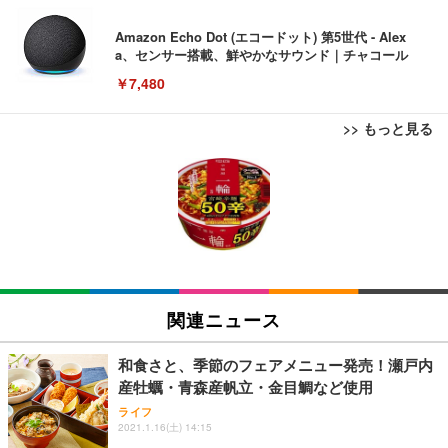
Amazon Echo Dot (エコードット) 第5世代 - Alex
a、センサー搭載、鮮やかなサウンド｜チャコール
￥7,480
>> もっと見る
[EdoErgo] オフィスチェア 椅子 テレワーク 疲れな
EIZO ビジネス向けプレミアムモニター | FlexScan
Amazonベーシック ペットシーツ 薄型 レギュラー 1
い 跳ね上げ式アームレスト コンパクト 約105度ロッ
EV3240X-WT | 31.5型4K UHD・USB Type-C・ホワ
回使い捨て 無香料 ホワイト 300枚
キング pc 事務椅子 360度回転 座面昇降 強化ナイロ
イト
ン樹脂ベース 通気性メッシュ 在宅ワーク H-WY01
￥3,373
￥5,699
￥105,595
(黒網+黒枠+黒足)
EIZO ビジネス向けプレミアムモニター | FlexScan
SIHOO B100 オフィスチェア／デスクチェア メッシ
Amazonベーシック ペットシーツ 厚型 ワイド 42枚
EV2740X-WT | 27.0型4K UHD・USB Type-C・ホワ
ュチェア 人間工学 疲れない ブラック
x2袋(84枚) ホワイト(吸収面:ライトブルー)
関連ニュース
イト
￥27,999
￥3,234
￥109,572
和食さと、季節のフェアメニュー発売！瀬戸内
産牡蠣・青森産帆立・金目鯛など使用
Sezlife オフィスチェア デスクチェア 疲れない テレ
【純正品】27"ゲーミングモニター DualSense 充電
ネオ・ルーライフ ネオ・オムツ L 中型犬用 26枚入
ライフ
ワーク チェア 強化バックレスト 30度ロッキング機
2021.1.16(土) 14:15
フック付き（CFI-ZDM1J）
り 単品
能 人間工学 椅子 腰サポート 90度跳ね上げ式アーム