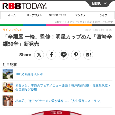
MENU
CLOSE
ホーム
IT・デジタル
SPEED TEST
エンタメ
ライフ
ホーム
IT・デジタル
ライフ
グルメ
2021.1.16（土）16:29
「辛麺屋 一輪」監修！明星カップめん「宮崎辛
IT・デジタルTOP
スマートフォン
SPEED TEST
麺50辛」新発売
ネタ
ガジェット・ツール
エンタメ
ショッピング
その他
エンタメTOP
映画・ドラマ
ライフ
注目記事
韓流・K-POP
韓国・芸能
ライフTOP
グルメ
リリース一覧
10G光回線導入レポ
音楽
スポーツ
ペット
ショッピング
プッシュ通知の停止方法
和食さと、季節のフェアメニュー発売！瀬戸内産牡蠣・青森産帆立・
金目鯛など使用
グラビア
ブログ
その他
ショッピング
その他
柄本佑、“激アツ”ラーメン愛が爆発.......『人生最高レストラン』