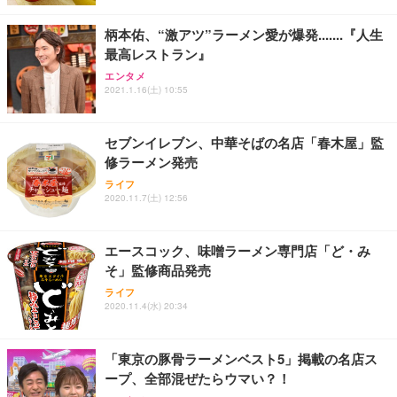
レスト 3Dヘッドレスト ハンガー付き 高反発クッシ
￥49,979
￥1,800
￥7,680
ョン PCチェア 通気性メッシュ ゲーミング/勉強/事
柄本佑、“激アツ”ラーメン愛が爆発.......『人生
務用 おしゃれ パソコンチェア (ブラック)
最高レストラン』
Sezlife オフィスチェア デスクチェア 疲れない テレ
【整備済み品】Dell E2724HS 27インチ 液晶モニタ
Smart Basic(スマートベーシック) 【Amazon.co.jp
エンタメ
ワーク チェア 強化バックレスト 30度ロッキング機
ー フルHD（1920×1080）VA 非光沢 HDMI/DisplayP
限定】 Smart Basic アイリスオーヤマ ペットシーツ
2021.1.16(土) 10:55
能 人間工学 椅子 腰サポート 90度跳ね上げ式アーム
ort/VGA スピーカー内蔵 高さ調整 スイベル VESA対
超厚型 お徳用 ワイド 100枚入 (x 1) (ケース販売)
レスト 3Dヘッドレスト ハンガー付き 高反発クッシ
応 ComfortView ビジネス向け
￥7,680
￥15,800
￥3,670
ョン PCチェア 通気性メッシュ ゲーミング/勉強/事
セブンイレブン、中華そばの名店「春木屋」監
務用 おしゃれ パソコンチェア (ホワイト)
修ラーメン発売
ANDWINT オフィスチェア デスクチェア 肘なし メ
【MiniLED/24.5inch/280Hz/FHD】GRAPHT THE S
アイリスオーヤマ ペットシーツ 超厚型 お徳用 レギ
ッシュ 通気性 ランバーサポート付き 腰サポート ガ
HOOTER Gaming Monitor 24” Essential ゲーミン
ライフ
ュラー 200枚入【Amazon.co.jp限定】
ス圧無段階昇降 360度回転 キャスター付き コンパク
グモニター QD 24.5インチ 1ms FHD 量子ドット 残
2020.11.7(土) 12:56
ト 幅52×奥行58.5×高さ84～96cm テレワーク 在宅
像低減 (3年保証 | 輝点保証 | 日本メーカー)
￥3,731
￥4,139
￥34,980
勤務 ブラック
エースコック、味噌ラーメン専門店「ど・み
そ」監修商品発売
ライフ
2020.11.4(水) 20:34
「東京の豚骨ラーメンベスト5」掲載の名店ス
ープ、全部混ぜたらウマい？！