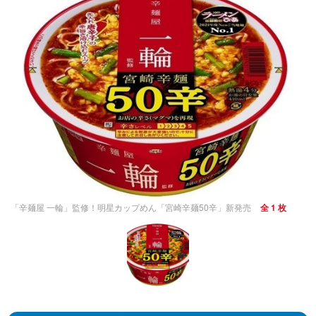
「辛麺屋 一輪」監修！明星カップめん「宮崎辛麺50辛」新発売
全 1 枚