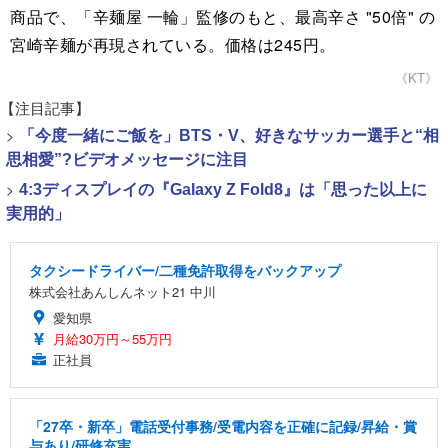
商品で、「辛麺屋 一輪」監修のもと、最高辛さ "50倍" の
宮崎辛麺が再現されている。価格は245円。
《KT》
【注目記事】
>
「今度一緒にご飯を」BTS・V、好きなサッカー選手と“相
思相愛”?ビデオメッセージに注目
>
4:3ディスプレイの『Galaxy Z Fold8』は「思った以上に
実用的」
タクシードライバー/二種免許取得をバックアップ
株式会社あんしんネット21 中川
愛知県
月給30万円～55万円
正社員
「27卒・新卒」電話受付事務/受電内容を正確に記録/昇給・賞
与あり/研修充実