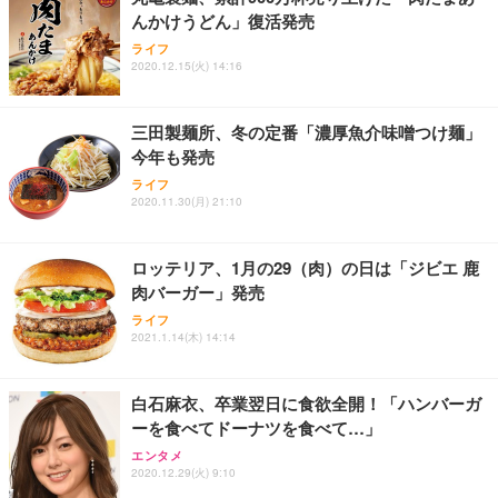
んかけうどん」復活発売
ライフ
2020.12.15(火) 14:16
三田製麺所、冬の定番「濃厚魚介味噌つけ麺」
今年も発売
ライフ
2020.11.30(月) 21:10
ロッテリア、1月の29（肉）の日は「ジビエ 鹿
肉バーガー」発売
ライフ
2021.1.14(木) 14:14
白石麻衣、卒業翌日に食欲全開！「ハンバーガ
ーを食べてドーナツを食べて…」
エンタメ
2020.12.29(火) 9:10