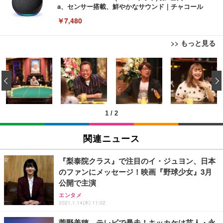
a、センサー搭載、鮮やかなサウンド｜チャコール
￥7,480
>> もっと見る
[EdoErgo] オフィスチェア 椅子 テレワーク 疲れな
EIZO ビジネス向けプレミアムモニター | FlexScan
Amazonベーシック ペットシーツ 薄型 レギュラー 1
い 跳ね上げ式アームレスト コンパクト 約105度ロッ
EV3240X-WT | 31.5型4K UHD・USB Type-C・ホワ
‹
回使い捨て 無香料 ホワイト 300枚
キング pc 事務椅子 360度回転 座面昇降 強化ナイロ
イト
ン樹脂ベース 通気性メッシュ 在宅ワーク H-WY01
￥3,373
￥5,699
￥105,595
(黒網+黒枠+黒足)
1
/
2
EIZO ビジネス向けプレミアムモニター | FlexScan
SIHOO B100 オフィスチェア／デスクチェア メッシ
Amazonベーシック ペットシーツ 厚型 ワイド 42枚
EV2740X-WT | 27.0型4K UHD・USB Type-C・ホワ
ュチェア 人間工学 疲れない ブラック
x2袋(84枚) ホワイト(吸収面:ライトブルー)
関連ニュース
イト
￥27,999
￥3,234
￥109,572
『梨泰院クラス』で注目のイ・ジュヨン、日本
のファンにメッセージ！映画『野球少女』3月
Sezlife オフィスチェア デスクチェア 疲れない テレ
公開で主演
【純正品】27"ゲーミングモニター DualSense 充電
ネオ・ルーライフ ネオ・オムツ L 中型犬用 26枚入
ワーク チェア 強化バックレスト 30度ロッキング機
フック付き（CFI-ZDM1J）
り 単品
エンタメ
能 人間工学 椅子 腰サポート 90度跳ね上げ式アーム
2021.1.14(木) 11:02
レスト 3Dヘッドレスト ハンガー付き 高反発クッシ
￥49,979
￥1,800
￥7,680
ョン PCチェア 通気性メッシュ ゲーミング/勉強/事
菅野美穂、テレビで暴走！キッカケは芸人・永