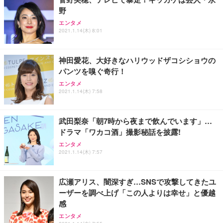
務用 おしゃれ パソコンチェア (ブラック)
野
Sezlife オフィスチェア デスクチェア 疲れない テレ
【整備済み品】Dell E2724HS 27インチ 液晶モニタ
Smart Basic(スマートベーシック) 【Amazon.co.jp
エンタメ
ワーク チェア 強化バックレスト 30度ロッキング機
ー フルHD（1920×1080）VA 非光沢 HDMI/DisplayP
限定】 Smart Basic アイリスオーヤマ ペットシーツ
2021.1.14(木) 8:01
能 人間工学 椅子 腰サポート 90度跳ね上げ式アーム
ort/VGA スピーカー内蔵 高さ調整 スイベル VESA対
超厚型 お徳用 ワイド 100枚入 (x 1) (ケース販売)
レスト 3Dヘッドレスト ハンガー付き 高反発クッシ
応 ComfortView ビジネス向け
￥7,680
￥15,800
￥3,670
ョン PCチェア 通気性メッシュ ゲーミング/勉強/事
神田愛花、大好きなハリウッドザコシショウの
務用 おしゃれ パソコンチェア (ホワイト)
パンツを嗅ぐ奇行！
ANDWINT オフィスチェア デスクチェア 肘なし メ
【MiniLED/24.5inch/280Hz/FHD】GRAPHT THE S
アイリスオーヤマ ペットシーツ 超厚型 お徳用 レギ
ッシュ 通気性 ランバーサポート付き 腰サポート ガ
HOOTER Gaming Monitor 24” Essential ゲーミン
エンタメ
ュラー 200枚入【Amazon.co.jp限定】
ス圧無段階昇降 360度回転 キャスター付き コンパク
グモニター QD 24.5インチ 1ms FHD 量子ドット 残
2021.1.14(木) 7:58
ト 幅52×奥行58.5×高さ84～96cm テレワーク 在宅
像低減 (3年保証 | 輝点保証 | 日本メーカー)
￥3,731
￥4,139
￥34,980
勤務 ブラック
武田梨奈「朝7時から夜まで飲んでいます」…
ドラマ「ワカコ酒」撮影秘話を披露!
エンタメ
2021.1.14(木) 7:57
広瀬アリス、闇深すぎ…SNSで攻撃してきたユ
ーザーを調べ上げ「この人よりは幸せ」と優越
感
エンタメ