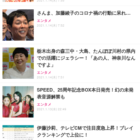
2021.1.14(木) 7:55
さんま、加藤綾子のコロナ禍の行動に呆れ…
エンタメ
2021.1.14(木) 7:52
栃木出身の森三中・大島、たんぽぽ川村の県内
での活躍にジェラシー！「あの人、神奈川なん
ですよ」
エンタメ
2021.1.14(木) 7:51
SPEED、25周年記念BOX本日発売！幻の未発
表音源解禁も
エンタメ
2021.1.13(水) 22:49
伊藤沙莉、テレビCMで注目度急上昇！ブレイ
クランキングで上位に！