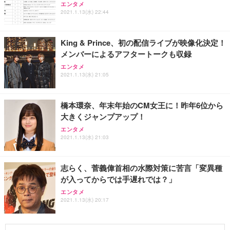
エンタメ
2021.1.13(水) 22:44
King & Prince、初の配信ライブが映像化決定！
メンバーによるアフタートークも収録
エンタメ
2021.1.13(水) 21:05
橋本環奈、年末年始のCM女王に！昨年6位から
大きくジャンプアップ！
エンタメ
2021.1.13(水) 21:03
志らく、菅義偉首相の水際対策に苦言「変異種
が入ってからでは手遅れでは？」
エンタメ
2021.1.13(水) 20:17