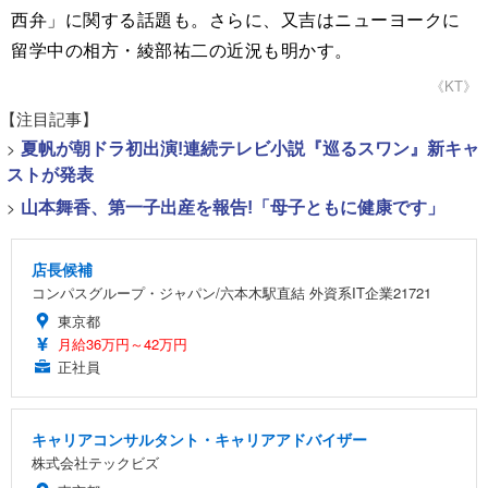
西弁」に関する話題も。さらに、又吉はニューヨークに
留学中の相方・綾部祐二の近況も明かす。
《KT》
【注目記事】
>
夏帆が朝ドラ初出演!連続テレビ小説『巡るスワン』新キャ
ストが発表
>
山本舞香、第一子出産を報告!「母子ともに健康です」
店長候補
コンパスグループ・ジャパン/六本木駅直結 外資系IT企業21721
東京都
月給36万円～42万円
正社員
キャリアコンサルタント・キャリアアドバイザー
株式会社テックビズ