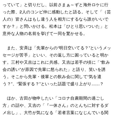
っていて」と切りだし、以前さまぁ～ずと海外ロケに行
った際、2人のコンビ仲に感動したと語る。そして「（芸
人の）皆さんはもし違う人を相方にするなら誰がいいで
すか？」と問いかける。松本は「ひとり思いついた」と
意外な人物の名前を挙げて一同を驚かせる。
また、安斉は「先輩からの“明日空いてる？”というメッ
セージが苦手」といい、その返し方に困っていると明か
す。三村や又吉はこれに共感。又吉は若手の頃に「“飲み
会の誘い”が原因で先輩に怒られた」と語り、笑いを誘
う。そこから先輩・後輩との飲み会に関して“気を遣
う？”、“緊張する？”といった話題で盛り上がり.......？
ほか、古田が物申したい「コロナ自粛期間の過ごし
方」の話や、又吉の「『一休さん』のとんちに対するダ
メ出し」、大竹が気になる「若者言葉になじんでいる関