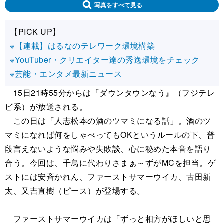
写真をすべて見る
【PICK UP】
※【連載】はるなのテレワーク環境構築
※YouTuber・クリエイター達の秀逸環境をチェック
※芸能・エンタメ最新ニュース
15日21時55分からは『ダウンタウンなう』（フジテレ
ビ系）が放送される。
この日は「人志松本の酒のツマミになる話」。酒のツ
マミになれば何をしゃべってもOKというルールの下、普
段言えないような悩みや失敗談、心に秘めた本音を語り
合う。今回は、千鳥に代わりさまぁ～ずがMCを担当。ゲ
ストには安斉かれん、ファーストサマーウイカ、古田新
太、又吉直樹（ピース）が登場する。
ファーストサマーウイカは「ずっと相方がほしいと思