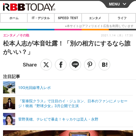
MENU
CLOSE
ホーム
IT・デジタル
SPEED TEST
エンタメ
ライフ
ホーム
IT・デジタル
エンタメ
その他
2021.1.14（木）17:30
松本人志が本音吐露！「別の相方にするなら誰
IT・デジタルTOP
スマートフォン
SPEED TEST
がいい？」
ネタ
ガジェット・ツール
エンタメ
ショッピング
その他
エンタメTOP
映画・ドラマ
ライフ
注目記事
韓流・K-POP
韓国・芸能
ライフTOP
グルメ
リリース一覧
10G光回線導入レポ
音楽
スポーツ
ペット
ショッピング
プッシュ通知の停止方法
『梨泰院クラス』で注目のイ・ジュヨン、日本のファンにメッセー
ジ！映画『野球少女』3月公開で主演
グラビア
ブログ
その他
ショッピング
その他
菅野美穂、テレビで暴走！キッカケは芸人・永野