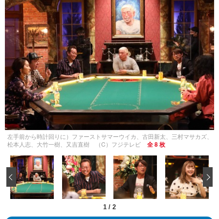
左手前から時計回りに）ファーストサマーウイカ、古田新太、三村マサカズ、
松本人志、大竹一樹、又吉直樹 （C）フジテレビ
全 8 枚
‹
1
/
2