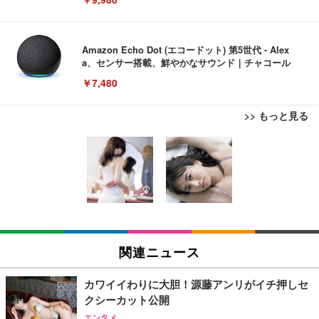
Amazon Echo Dot (エコードット) 第5世代 - Alex
a、センサー搭載、鮮やかなサウンド｜チャコール
￥7,480
>> もっと見る
[EdoErgo] オフィスチェア 椅子 テレワーク 疲れな
EIZO ビジネス向けプレミアムモニター | FlexScan
Amazonベーシック ペットシーツ 薄型 レギュラー 1
い 跳ね上げ式アームレスト コンパクト 約105度ロッ
EV3240X-WT | 31.5型4K UHD・USB Type-C・ホワ
回使い捨て 無香料 ホワイト 300枚
キング pc 事務椅子 360度回転 座面昇降 強化ナイロ
イト
ン樹脂ベース 通気性メッシュ 在宅ワーク H-WY01
￥3,373
￥5,699
￥105,595
(黒網+黒枠+黒足)
EIZO ビジネス向けプレミアムモニター | FlexScan
SIHOO B100 オフィスチェア／デスクチェア メッシ
Amazonベーシック ペットシーツ 厚型 ワイド 42枚
EV2740X-WT | 27.0型4K UHD・USB Type-C・ホワ
ュチェア 人間工学 疲れない ブラック
x2袋(84枚) ホワイト(吸収面:ライトブルー)
関連ニュース
イト
￥27,999
￥3,234
￥109,572
カワイイわりに大胆！源藤アンリがイチ押しセ
クシーカット公開
Sezlife オフィスチェア デスクチェア 疲れない テレ
【純正品】27"ゲーミングモニター DualSense 充電
ネオ・ルーライフ ネオ・オムツ L 中型犬用 26枚入
エンタメ