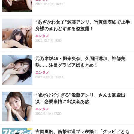
ワーク チェア 強化バックレスト 30度ロッキング機
フック付き（CFI-ZDM1J）
り 単品
2020.12.9(水) 16:19
能 人間工学 椅子 腰サポート 90度跳ね上げ式アーム
レスト 3Dヘッドレスト ハンガー付き 高反発クッシ
￥49,979
￥1,800
￥7,680
ョン PCチェア 通気性メッシュ ゲーミング/勉強/事
“あざかわ女子”源藤アンリ、写真集表紙で上半
務用 おしゃれ パソコンチェア (ブラック)
身裸のきわどすぎる姿披露！
Sezlife オフィスチェア デスクチェア 疲れない テレ
【整備済み品】Dell E2724HS 27インチ 液晶モニタ
Smart Basic(スマートベーシック) 【Amazon.co.jp
エンタメ
ワーク チェア 強化バックレスト 30度ロッキング機
ー フルHD（1920×1080）VA 非光沢 HDMI/DisplayP
限定】 Smart Basic アイリスオーヤマ ペットシーツ
2020.12.7(月) 8:00
能 人間工学 椅子 腰サポート 90度跳ね上げ式アーム
ort/VGA スピーカー内蔵 高さ調整 スイベル VESA対
超厚型 お徳用 ワイド 100枚入 (x 1) (ケース販売)
レスト 3Dヘッドレスト ハンガー付き 高反発クッシ
応 ComfortView ビジネス向け
￥7,680
￥15,800
￥3,670
ョン PCチェア 通気性メッシュ ゲーミング/勉強/事
元乃木坂46・堀未央奈、久間田琳加、神部美
務用 おしゃれ パソコンチェア (ホワイト)
咲……注目グラビア総まとめ！
ANDWINT オフィスチェア デスクチェア 肘なし メ
【MiniLED/24.5inch/280Hz/FHD】GRAPHT THE S
アイリスオーヤマ ペットシーツ 超厚型 お徳用 レギ
ッシュ 通気性 ランバーサポート付き 腰サポート ガ
HOOTER Gaming Monitor 24” Essential ゲーミン
エンタメ
ュラー 200枚入【Amazon.co.jp限定】
ス圧無段階昇降 360度回転 キャスター付き コンパク
グモニター QD 24.5インチ 1ms FHD 量子ドット 残
2020.6.26(金) 14:14
ト 幅52×奥行58.5×高さ84～96cm テレワーク 在宅
像低減 (3年保証 | 輝点保証 | 日本メーカー)
￥3,731
￥4,139
￥34,980
勤務 ブラック
“嘘がひどすぎる”源藤アンリ、さんま御殿出
演！恋愛事情に出演者あ然
エンタメ
2020.9.1(火) 17:30
吉岡里帆、衝撃の週プレ表紙！「グラビアとも