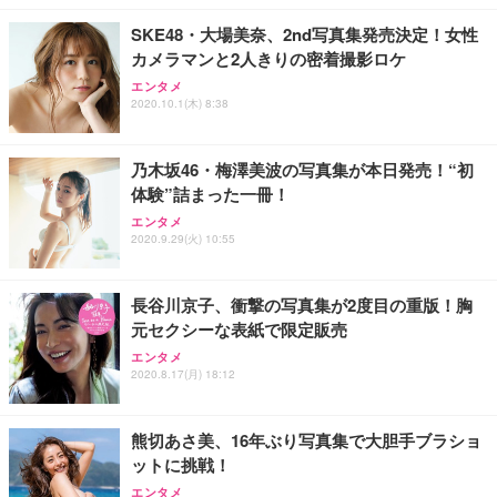
SKE48・大場美奈、2nd写真集発売決定！女性
カメラマンと2人きりの密着撮影ロケ
エンタメ
2020.10.1(木) 8:38
乃木坂46・梅澤美波の写真集が本日発売！“初
体験”詰まった一冊！
エンタメ
2020.9.29(火) 10:55
長谷川京子、衝撃の写真集が2度目の重版！胸
元セクシーな表紙で限定販売
エンタメ
2020.8.17(月) 18:12
熊切あさ美、16年ぶり写真集で大胆手ブラショ
ットに挑戦！
エンタメ