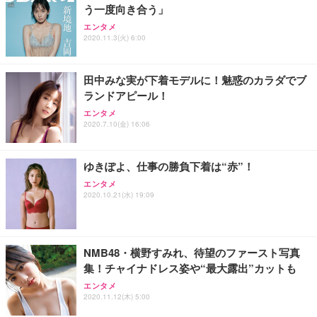
う一度向き合う」
エンタメ
2020.11.3(火) 6:00
田中みな実が下着モデルに！魅惑のカラダでブ
ランドアピール！
エンタメ
2020.7.10(金) 16:06
ゆきぽよ、仕事の勝負下着は“赤”！
エンタメ
2020.10.21(水) 19:09
NMB48・横野すみれ、待望のファースト写真
集！チャイナドレス姿や“最大露出”カットも
エンタメ
2020.11.12(木) 5:00