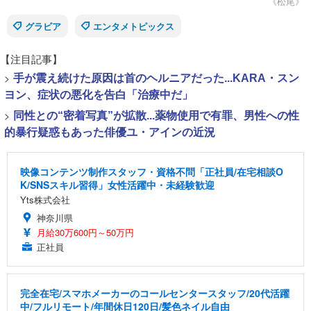
《松尾》
グラビア
エンタメトピックス
【注目記事】
>
手が震え続けた原因は首のヘルニアだった...KARA・スン
ヨン、症状の悪化を告白「治療中だ」
>
同性との“密着写真”が拡散...薬物使用で有罪、男性への性
的暴行疑惑もあった俳優ユ・アインの近況
映像コンテンツ制作スタッフ・資格不問「正社員/在宅相談O
K/SNSスキル習得」女性活躍中・未経験歓迎
Yts株式会社
神奈川県
月給30万600円～50万円
正社員
完全在宅/スマホメーカーのコールセンタースタッフ/20代活躍
中/フルリモート/年間休日120日/髪色ネイル自由