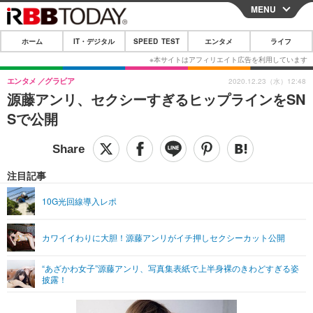
MENU
CLOSE
ホーム
IT・デジタル
SPEED TEST
エンタメ
ライフ
ホーム
IT・デジタル
エンタメ
グラビア
2020.12.23（水）12:48
源藤アンリ、セクシーすぎるヒップラインをSN
IT・デジタルTOP
スマートフォン
SPEED TEST
Sで公開
ネタ
ガジェット・ツール
エンタメ
ショッピング
その他
エンタメTOP
映画・ドラマ
ライフ
注目記事
韓流・K-POP
韓国・芸能
ライフTOP
グルメ
リリース一覧
10G光回線導入レポ
音楽
スポーツ
ペット
ショッピング
プッシュ通知の停止方法
カワイイわりに大胆！源藤アンリがイチ押しセクシーカット公開
グラビア
ブログ
その他
“あざかわ女子”源藤アンリ、写真集表紙で上半身裸のきわどすぎる姿
ショッピング
その他
披露！