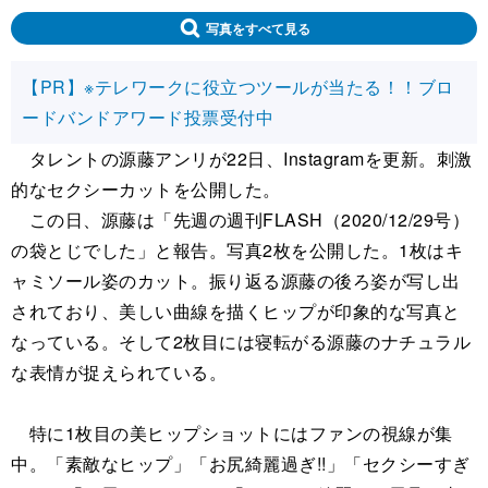
写真をすべて見る
【PR】※テレワークに役立つツールが当たる！！ブロ
ードバンドアワード投票受付中
タレントの源藤アンリが22日、Instagramを更新。刺激
的なセクシーカットを公開した。
この日、源藤は「先週の週刊FLASH（2020/12/29号）
の袋とじでした」と報告。写真2枚を公開した。1枚はキ
ャミソール姿のカット。振り返る源藤の後ろ姿が写し出
されており、美しい曲線を描くヒップが印象的な写真と
なっている。そして2枚目には寝転がる源藤のナチュラル
な表情が捉えられている。
特に1枚目の美ヒップショットにはファンの視線が集
中。「素敵なヒップ」「お尻綺麗過ぎ!!」「セクシーすぎ