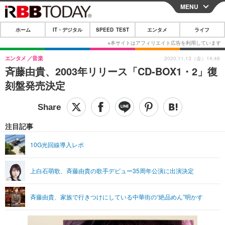
MENU
CLOSE
ホーム
IT・デジタル
SPEED TEST
エンタメ
ライフ
ホーム
IT・デジタル
エンタメ
音楽
2020.11.13（金）14:46
斉藤由貴、2003年リリース「CD-BOX1・2」復
IT・デジタルTOP
スマートフォン
SPEED TEST
刻盤発売決定
ネタ
ガジェット・ツール
エンタメ
ショッピング
その他
エンタメTOP
映画・ドラマ
ライフ
注目記事
韓流・K-POP
韓国・芸能
ライフTOP
グルメ
リリース一覧
10G光回線導入レポ
音楽
スポーツ
ペット
ショッピング
プッシュ通知の停止方法
上白石萌歌、斉藤由貴の歌手デビュー35周年公演に出演決定
グラビア
ブログ
その他
ショッピング
その他
斉藤由貴、家族で行きつけにしている中華街の“絶品めん”明かす