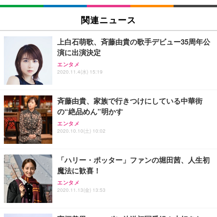
EIZO ビジネス向けプレミアムモニター | FlexScan
SIHOO B100 オフィスチェア／デスクチェア メッシ
Amazonベーシック ペットシーツ 厚型 ワイド 42枚
EV2740X-WT | 27.0型4K UHD・USB Type-C・ホワ
ュチェア 人間工学 疲れない ブラック
x2袋(84枚) ホワイト(吸収面:ライトブルー)
関連ニュース
イト
￥27,999
￥3,234
￥109,572
上白石萌歌、斉藤由貴の歌手デビュー35周年公
演に出演決定
Sezlife オフィスチェア デスクチェア 疲れない テレ
【純正品】27"ゲーミングモニター DualSense 充電
ネオ・ルーライフ ネオ・オムツ L 中型犬用 26枚入
エンタメ
ワーク チェア 強化バックレスト 30度ロッキング機
2020.11.4(水) 15:19
フック付き（CFI-ZDM1J）
り 単品
能 人間工学 椅子 腰サポート 90度跳ね上げ式アーム
レスト 3Dヘッドレスト ハンガー付き 高反発クッシ
￥49,979
￥1,800
￥7,680
ョン PCチェア 通気性メッシュ ゲーミング/勉強/事
斉藤由貴、家族で行きつけにしている中華街
務用 おしゃれ パソコンチェア (ブラック)
の“絶品めん”明かす
Sezlife オフィスチェア デスクチェア 疲れない テレ
【整備済み品】Dell E2724HS 27インチ 液晶モニタ
Smart Basic(スマートベーシック) 【Amazon.co.jp
エンタメ
ワーク チェア 強化バックレスト 30度ロッキング機
ー フルHD（1920×1080）VA 非光沢 HDMI/DisplayP
限定】 Smart Basic アイリスオーヤマ ペットシーツ
2020.10.10(土) 10:02
能 人間工学 椅子 腰サポート 90度跳ね上げ式アーム
ort/VGA スピーカー内蔵 高さ調整 スイベル VESA対
超厚型 お徳用 ワイド 100枚入 (x 1) (ケース販売)
レスト 3Dヘッドレスト ハンガー付き 高反発クッシ
応 ComfortView ビジネス向け
￥7,680
￥15,800
￥3,670
ョン PCチェア 通気性メッシュ ゲーミング/勉強/事
「ハリー・ポッター」ファンの堀田茜、人生初
務用 おしゃれ パソコンチェア (ホワイト)
魔法に歓喜！
ANDWINT オフィスチェア デスクチェア 肘なし メ
【MiniLED/24.5inch/280Hz/FHD】GRAPHT THE S
アイリスオーヤマ ペットシーツ 超厚型 お徳用 レギ
ッシュ 通気性 ランバーサポート付き 腰サポート ガ
HOOTER Gaming Monitor 24” Essential ゲーミン
エンタメ
ュラー 200枚入【Amazon.co.jp限定】
ス圧無段階昇降 360度回転 キャスター付き コンパク
グモニター QD 24.5インチ 1ms FHD 量子ドット 残
2020.11.13(金) 13:53
ト 幅52×奥行58.5×高さ84～96cm テレワーク 在宅
像低減 (3年保証 | 輝点保証 | 日本メーカー)
￥3,731
￥4,139
￥34,980
勤務 ブラック