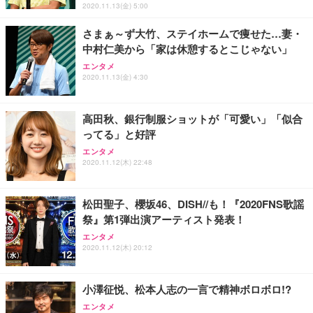
2020.11.13(金) 5:00
さまぁ～ず大竹、ステイホームで痩せた…妻・
中村仁美から「家は休憩するとこじゃない」
エンタメ
2020.11.13(金) 4:30
高田秋、銀行制服ショットが「可愛い」「似合
ってる」と好評
エンタメ
2020.11.12(木) 22:48
松田聖子、櫻坂46、DISH//も！『2020FNS歌謡
祭』第1弾出演アーティスト発表！
エンタメ
2020.11.12(木) 20:12
小澤征悦、松本人志の一言で精神ボロボロ!?
エンタメ