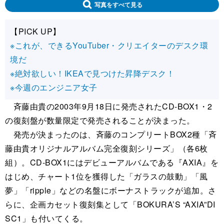
写真をすべて見る
【PICK UP】
※これが、できるYouTuber・クリエイターのデスク環
境だ
※絶対欲しい！IKEAで見つけた昇降デスク！
※今週のエンジニア女子
斉藤由貴の2003年9月18日に発売されたCD-BOX1・2
の復刻盤が数量限定で発売されることが決まった。
発売が決まったのは、斉藤のコンプリートBOX2種「斉
藤由貴オリジナルアルバム完全復刻シリーズ」（各6枚
組）。CD-BOX1にはデビューアルバムである『AXIA』を
はじめ、チャート1位を獲得した「ガラスの鼓動」「風
夢」「ripple」などの名盤にボーナストラックが追加。さ
らに、企画カセット復刻集として「BOKURA’S “AXIA”DI
SC1」も付いてくる。