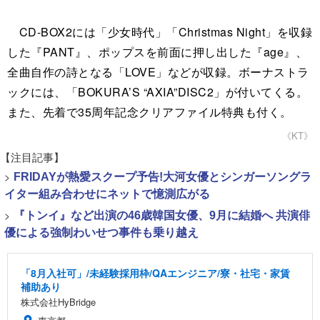
CD-BOX2には「少女時代」「Christmas Night」を収録
した『PANT』、ポップスを前面に押し出した『age』、
全曲自作の詩となる「LOVE」などが収録。ボーナストラ
ックには、「BOKURA’S “AXIA”DISC2」が付いてくる。
また、先着で35周年記念クリアファイル特典も付く。
《KT》
【注目記事】
>
FRIDAYが熱愛スクープ予告!大河女優とシンガーソングラ
イター組み合わせにネットで憶測広がる
>
『トンイ』など出演の46歳韓国女優、9月に結婚へ 共演俳
優による強制わいせつ事件も乗り越え
「8月入社可」/未経験採用枠/QAエンジニア/寮・社宅・家賃
補助あり
株式会社HyBridge