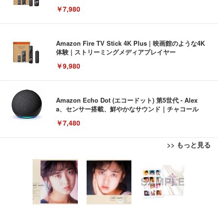
￥7,980
Amazon Fire TV Stick 4K Plus | 映画館のような4K
体験 | ストリーミングメディアプレイヤー
￥9,980
Amazon Echo Dot (エコードット) 第5世代 - Alex
a、センサー搭載、鮮やかなサウンド｜チャコール
￥7,480
>> もっと見る
[EdoErgo] オフィスチェア 椅子 テレワーク 疲れな
EIZO ビジネス向けプレミアムモニター | FlexScan
Amazonベーシック ペットシーツ 薄型 レギュラー 1
い 跳ね上げ式アームレスト コンパクト 約105度ロッ
EV3240X-WT | 31.5型4K UHD・USB Type-C・ホワ
回使い捨て 無香料 ホワイト 300枚
キング pc 事務椅子 360度回転 座面昇降 強化ナイロ
イト
ン樹脂ベース 通気性メッシュ 在宅ワーク H-WY01
￥3,373
￥5,699
￥105,595
(黒網+黒枠+黒足)