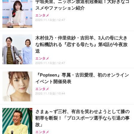
宇垣美里、ニッポン放送初冠番組！大好きなコ
スメやファッション紹介
エンタメ
2020.11.13(金) 12:47
木村佳乃・仲里依紗・吉田羊、3人の母に大き
な転機訪れる『恋する母たち』第4話が今夜放
送
エンタメ
2020.11.13(金) 12:47
『Popteen』専属・古田愛理、初のオンライン
イベント開催発表
エンタメ
2020.11.13(金) 10:44
さまぁ～ず三村、有吉を笑わせようとして膝の
靭帯を断裂！「プロスポーツ選手なら引退の事
故」
エンタメ