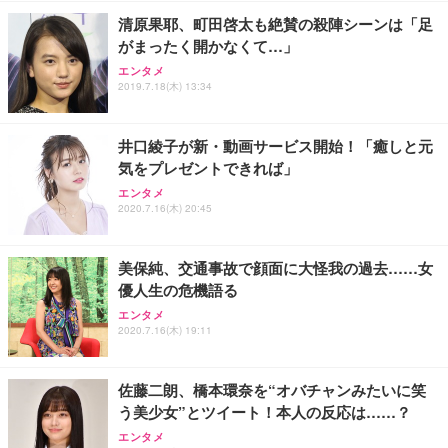
￥7,680
ョン PCチェア 通気性メッシュ ゲーミング/勉強/事
清原果耶、町田啓太も絶賛の殺陣シーンは「足
務用 おしゃれ パソコンチェア (ブラック)
がまったく開かなくて…」
Sezlife オフィスチェア デスクチェア 疲れない テレ
【整備済み品】Dell E2724HS 27インチ 液晶モニタ
Smart Basic(スマートベーシック) 【Amazon.co.jp
エンタメ
ワーク チェア 強化バックレスト 30度ロッキング機
ー フルHD（1920×1080）VA 非光沢 HDMI/DisplayP
限定】 Smart Basic アイリスオーヤマ ペットシーツ
2019.7.18(木) 13:34
能 人間工学 椅子 腰サポート 90度跳ね上げ式アーム
ort/VGA スピーカー内蔵 高さ調整 スイベル VESA対
超厚型 お徳用 ワイド 100枚入 (x 1) (ケース販売)
レスト 3Dヘッドレスト ハンガー付き 高反発クッシ
応 ComfortView ビジネス向け
￥7,680
￥15,800
￥3,670
ョン PCチェア 通気性メッシュ ゲーミング/勉強/事
井口綾子が新・動画サービス開始！「癒しと元
務用 おしゃれ パソコンチェア (ホワイト)
気をプレゼントできれば」
ANDWINT オフィスチェア デスクチェア 肘なし メ
【MiniLED/24.5inch/280Hz/FHD】GRAPHT THE S
アイリスオーヤマ ペットシーツ 超厚型 お徳用 レギ
ッシュ 通気性 ランバーサポート付き 腰サポート ガ
HOOTER Gaming Monitor 24” Essential ゲーミン
エンタメ
ュラー 200枚入【Amazon.co.jp限定】
ス圧無段階昇降 360度回転 キャスター付き コンパク
グモニター QD 24.5インチ 1ms FHD 量子ドット 残
2020.7.16(木) 20:45
ト 幅52×奥行58.5×高さ84～96cm テレワーク 在宅
像低減 (3年保証 | 輝点保証 | 日本メーカー)
￥3,731
￥4,139
￥34,980
勤務 ブラック
美保純、交通事故で顔面に大怪我の過去……女
優人生の危機語る
エンタメ
2020.7.16(木) 19:11
佐藤二朗、橋本環奈を“オバチャンみたいに笑
う美少女”とツイート！本人の反応は……？
エンタメ