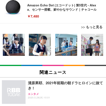
Amazon Echo Dot (エコードット) 第5世代 - Alex
a、センサー搭載、鮮やかなサウンド｜チャコール
￥7,480
>> もっと見る
[EdoErgo] オフィスチェア 椅子 テレワーク 疲れな
EIZO ビジネス向けプレミアムモニター | FlexScan
Amazonベーシック ペットシーツ 薄型 レギュラー 1
い 跳ね上げ式アームレスト コンパクト 約105度ロッ
EV3240X-WT | 31.5型4K UHD・USB Type-C・ホワ
回使い捨て 無香料 ホワイト 300枚
キング pc 事務椅子 360度回転 座面昇降 強化ナイロ
イト
ン樹脂ベース 通気性メッシュ 在宅ワーク H-WY01
￥3,373
￥5,699
￥105,595
(黒網+黒枠+黒足)
EIZO ビジネス向けプレミアムモニター | FlexScan
SIHOO B100 オフィスチェア／デスクチェア メッシ
Amazonベーシック ペットシーツ 厚型 ワイド 42枚
EV2740X-WT | 27.0型4K UHD・USB Type-C・ホワ
ュチェア 人間工学 疲れない ブラック
x2袋(84枚) ホワイト(吸収面:ライトブルー)
関連ニュース
イト
￥27,999
￥3,234
￥109,572
清原果耶、2021年前期の朝ドラヒロインに抜て
き！
Sezlife オフィスチェア デスクチェア 疲れない テレ
【純正品】27"ゲーミングモニター DualSense 充電
ネオ・ルーライフ ネオ・オムツ L 中型犬用 26枚入
エンタメ
ワーク チェア 強化バックレスト 30度ロッキング機
2020.5.28(木) 10:01
フック付き（CFI-ZDM1J）
り 単品
能 人間工学 椅子 腰サポート 90度跳ね上げ式アーム
レスト 3Dヘッドレスト ハンガー付き 高反発クッシ
￥49,979
￥1,800