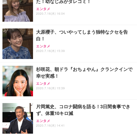
た！幼なじみがタレコミ！
エンタメ
2020.7.16(木) 16:04
大原櫻子、ついやってしまう独特なクセを告
白！
エンタメ
2020.7.16(木) 15:39
杉咲花、朝ドラ『おちょやん』クランクインで
幸せ実感！
エンタメ
2020.7.16(木) 15:39
片岡篤史、コロナ闘病を語る！3日間食事でき
ず、体重10キロ減
エンタメ
2020.7.16(木) 14:41