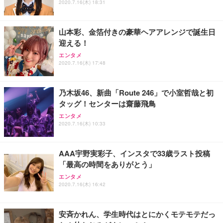
2020.7.16(木) 18:31
山本彩、金箔付きの豪華ヘアアレンジで誕生日
迎える！
エンタメ
2020.7.16(木) 17:48
乃木坂46、新曲「Route 246」で小室哲哉と初
タッグ！センターは齋藤飛鳥
エンタメ
2020.7.16(木) 10:33
AAA宇野実彩子、インスタで33歳ラスト投稿
「最高の時間をありがとう」
エンタメ
2020.7.16(木) 16:42
安斉かれん、学生時代はとにかくモテモテだっ