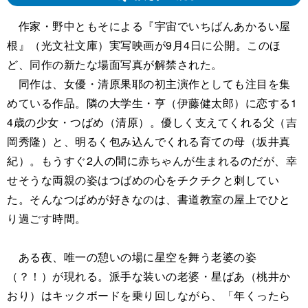
作家・野中ともそによる『宇宙でいちばんあかるい屋
根』（光文社文庫）実写映画が9月4日に公開。このほ
ど、同作の新たな場面写真が解禁された。
同作は、女優・清原果耶の初主演作としても注目を集
めている作品。隣の大学生・亨（伊藤健太郎）に恋する1
4歳の少女・つばめ（清原）。優しく支えてくれる父（吉
岡秀隆）と、明るく包み込んでくれる育ての母（坂井真
紀）。もうすぐ2人の間に赤ちゃんが生まれるのだが、幸
せそうな両親の姿はつばめの心をチクチクと刺してい
た。そんなつばめが好きなのは、書道教室の屋上でひと
り過ごす時間。
ある夜、唯一の憩いの場に星空を舞う老婆の姿
（？！）が現れる。派手な装いの老婆・星ばあ（桃井か
おり）はキックボードを乗り回しながら、「年くったら