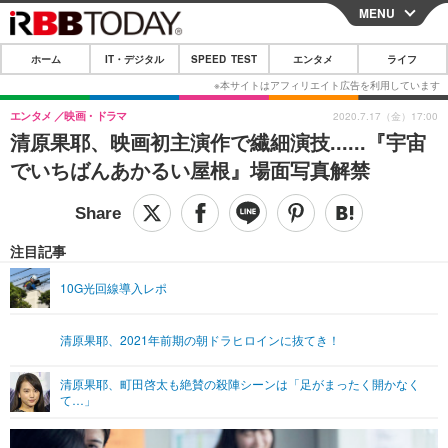
MENU
CLOSE
ホーム
IT・デジタル
SPEED TEST
エンタメ
ライフ
ホーム
IT・デジタル
エンタメ
映画・ドラマ
2020.7.17（金）17:00
清原果耶、映画初主演作で繊細演技......『宇宙
IT・デジタルTOP
スマートフォン
SPEED TEST
でいちばんあかるい屋根』場面写真解禁
ネタ
ガジェット・ツール
エンタメ
ショッピング
その他
エンタメTOP
映画・ドラマ
ライフ
注目記事
韓流・K-POP
韓国・芸能
ライフTOP
グルメ
リリース一覧
10G光回線導入レポ
音楽
スポーツ
ペット
ショッピング
プッシュ通知の停止方法
清原果耶、2021年前期の朝ドラヒロインに抜てき！
グラビア
ブログ
その他
清原果耶、町田啓太も絶賛の殺陣シーンは「足がまったく開かなく
ショッピング
その他
て…」