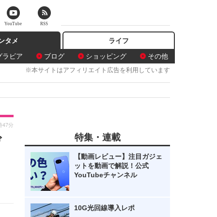
YouTube
RSS
ンタメ
ライフ
グラビア
ブログ
ショッピング
その他
※本サイトはアフィリエイト広告を利用しています
時47分
特集・連載
ゲ
【動画レビュー】注目ガジェ
ットを動画で解説！公式
YouTubeチャンネル
10G光回線導入レポ