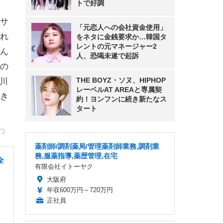
トで好調
サ
「元恋人への会社資金使用」
れ
をネタに金銭要求か…韓国タ
レントの元マネージャー2
ん
人、恐喝未遂で起訴
の
THE BOYZ・ソヌ、HIPHOP
川
レーベルAT AREAと専属契
き
約！ヨンフンに続き新たなス
タート
T》
薬剤師/調剤薬局/管理薬剤師業務,調剤業
務,服薬指導,薬歴管理,在宅
全
有限会社イトーヤク
大阪府
年収600万円～720万円
正社員