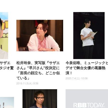
【整備済み品】Dell
【MiniLED/24.5inch/280Hz/
正品】27"ゲーミングモ
ANDWINT オフィスチ
アイリスオーヤマ ペ
Sezlife オフィスチェア デスク
ネオ・ルーライフ ネオ・オム
E2724HS 27インチ 液晶モ
Sezlife オフィスチェア デスク
Smart Basic(スマートベーシ
GRAPHT THE SHOOTER
ー DualSense 充電フッ
ア デスクチェア 肘なし
シーツ 超厚型 お徳用 
チェア 疲れない テレワーク
ツ L 中型犬用 26枚入り 単品
ニター フル
チェア 疲れない テレワーク
ック) 【Amazon.co.jp限定】
Gaming Monitor 24” Essential
き（CFI-ZDM1J）
ッシュ 通気性 ランバ
ュラー 200枚入
チェア 強化バックレスト 30
HD（1920×1080）VA 非光
チェア 強化バックレスト 30度
Smart Basic アイリスオーヤマ
ーミングモニター QD 24.5イ
ポート付き 腰サポート
【Amazon.co.jp限定】
￥1,800
￥15,800
￥34,980
9,979
度ロッキング機能 人間工学 椅
沢 HDMI/DisplayPort/VGA
ロッキング機能 人間工学 椅子
ペットシーツ 超厚型 お徳用
￥4,139
￥3,731
1ms FHD 量子ドット 残像低減
ス圧無段階昇降 360度
￥7,680
￥7,680
￥3,670
子 腰サポート 90度跳ね上げ
スピーカー内蔵 高さ調整 ス
腰サポート 90度跳ね上げ式ア
ワイド 100枚入 (x 1) (ケース
年保証 | 輝点保証 | 日本メーカ
転 キャスター付き コ
式アームレスト 3Dヘッドレス
イベル VESA対応
ームレスト 3Dヘッドレスト
販売)
クト 幅52×奥行58.5×
ト ハンガー付き 高反発クッシ
ComfortView ビジネス向け
ハンガー付き 高反発クッショ
84～96cm テレワーク
ョン PCチェア 通気性メッシ
ン PCチェア 通気性メッシュ
宅勤務 ブラック
ュ ゲーミング/勉強/事務用 お
ゲーミング/勉強/事務用 おし
しゃれ パソコンチェア (ブラ
ゃれ パソコンチェア (ホワイ
ック)
ト)
サザエ
松井玲奈、実写版『サザエ
今泉佑唯、ミュージック
スタジオ驚
さん』"早川さん"役決定に
デオで舞台女優の葛藤熱
「面長の顔立ち、どこか似
演！
ている」
2020.7.4(土) 10:08
2019.11.5(火) 9:56