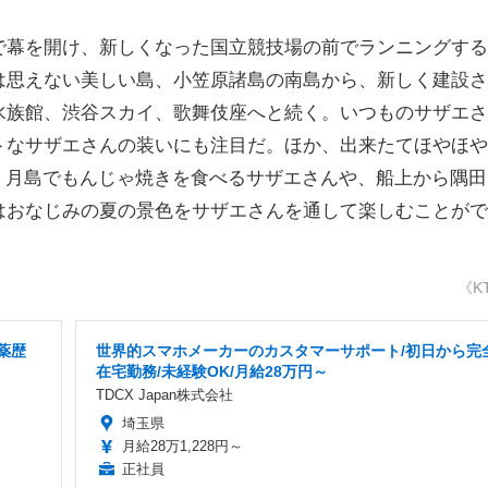
幕を開け、新しくなった国立競技場の前でランニングする
は思えない美しい島、小笠原諸島の南島から、新しく建設さ
水族館、渋谷スカイ、歌舞伎座へと続く。いつものサザエさ
トなサザエさんの装いにも注目だ。ほか、出来たてほやほや
場。月島でもんじゃ焼きを食べるサザエさんや、船上から隅田
はおなじみの夏の景色をサザエさんを通して楽しむことがで
《K
薬歴
世界的スマホメーカーのカスタマーサポート/初日から完
在宅勤務/未経験OK/月給28万円～
TDCX Japan株式会社
埼玉県
月給28万1,228円～
正社員