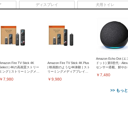
ア
ディスプレイ
犬用トイレ
Amazon Echo Dot (
Amazon Fire TV Stick 4K
Amazon Fire TV Stick 4K Plus
ドット) 第5世代 - Ale
Select | 4Kの高画質ストリー
| 映画館のような4K体験 | スト
センサー搭載、鮮やか
ミング | ストリーミングメデ
リーミングメディアプレイヤ
サウンド｜チャコール
￥7,480
ィアプレイヤー
ー
￥7,980
￥9,980
>> もっ