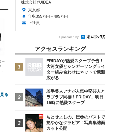
株式会社YUIDEA
東京都
年収355万円～495万円
正社員
Sponsored by
アクセスランキング
FRIDAYが熱愛スクープ予告！
エコー
xa、
大河女優とシンガーソングライ
な
ター組み合わせにネットで憶測
広がる
若手美人アナが人気中堅芸人と
と見る
ラブラブ同棲！FRIDAY、明日
15時に熱愛スクープ
ちとせよしの、圧巻のバストで
艶やかなグラビア！写真集誌面
カット公開