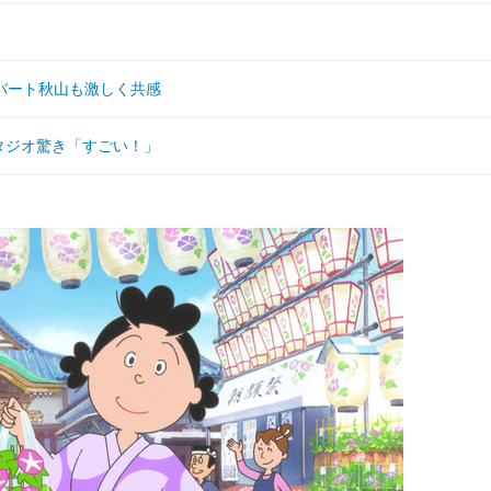
バート秋山も激しく共感
タジオ驚き「すごい！」