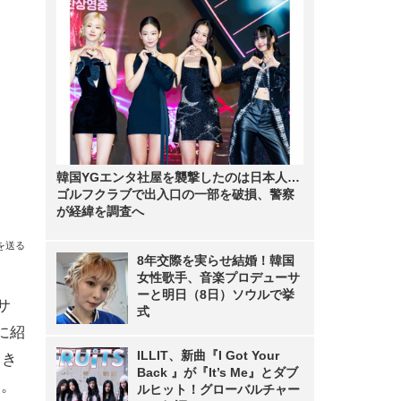
韓国YGエンタ社屋を襲撃したのは日本人…
ゴルフクラブで出入口の一部を破損、警察
が経緯を調査へ
を送る
8年交際を実らせ結婚！韓国
女性歌手、音楽プロデューサ
ーと明日（8日）ソウルで挙
サ
式
に紹
ILLIT、新曲『I Got Your
てき
Back 』が『It’s Me』とダブ
る。
ルヒット！グローバルチャー