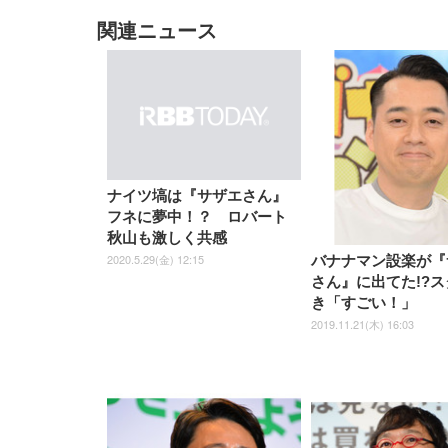
関連ニュース
EIZO ビジネス向けプレミア
EIZO ビジネス向けプレミア
【純
[EdoErgo] オフィスチェア 椅
Amazonベーシック ペットシ
SIHOO B100 オフィスチェア
Amazonベーシック ペットシ
ムモニター | FlexScan
ムモニター | FlexScan
ニタ
子 テレワーク 疲れない 跳ね
ーツ 薄型 レギュラー 1回使い
／デスクチェア メッシュチェ
ーツ 厚型 ワイド 42枚x2袋(84
EV3240X-WT | 31.5型4K
EV2740X-WT | 27.0型4K
ク付
上げ式アームレスト コンパク
捨て 無香料 ホワイト 300枚
ア 人間工学 疲れない ブラッ
枚) ホワイト(吸収面:ライトブ
UHD・USB Type-C・ホワイ
UHD・USB Type-C・ホワイ
ト 約105度ロッキング pc 事務
￥105,595
￥109,572
ク
ルー)
￥4
ト
ト
￥5,699
￥3,373
￥27,999
￥3,234
椅子 360度回転 座面昇降 強化
ナイロン樹脂ベース 通気性メ
ッシュ 在宅ワーク H-
WY01(黒網+黒枠+黒足)
ナイツ塙は『サザエさん』
フネに夢中！？ ロバート
秋山も激しく共感
2020.5.29(金) 12:15
バナナマン設楽が『
さん』に出てた!?
き「すごい！」
2019.11.21(木) 16:03