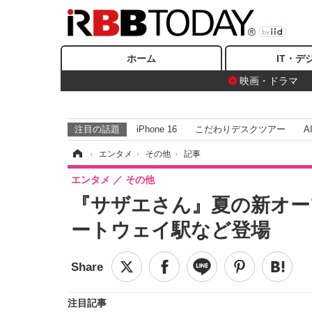
ホーム
IT・デ
映画・ドラマ
注目の話題
iPhone 16
こだわりデスクツアー
A
ホーム
›
エンタメ
›
その他
›
記事
エンタメ
その他
『サザエさん』夏の新オー
ートウェイ駅など登場
注目記事