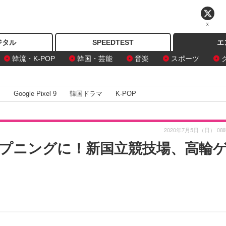
X
ジタル
SPEEDTEST
エ
韓流・K-POP
韓国・芸能
音楽
スポーツ
I
Google Pixel 9
韓国ドラマ
K-POP
2020年7月5日（日） 08
プニングに！新国立競技場、高輪