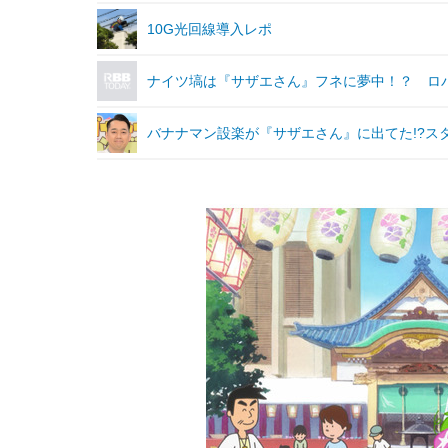
10G光回線導入レポ
ナイツ塙は『サザエさん』フネに夢中！？ ロ
バナナマン設楽が『サザエさん』に出てた!?ス