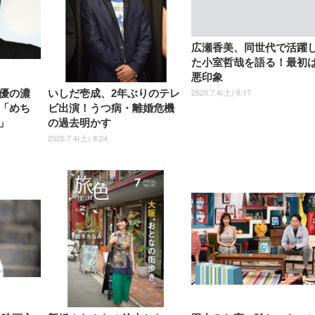
広瀬香美、同世代で活躍
た小室哲哉を語る！最初
悪印象
2020.7.4(土) 8:17
優の濃
いしだ壱成、2年ぶりのテレ
「めち
ビ出演！うつ病・離婚危機
」
の過去明かす
2020.7.4(土) 8:24