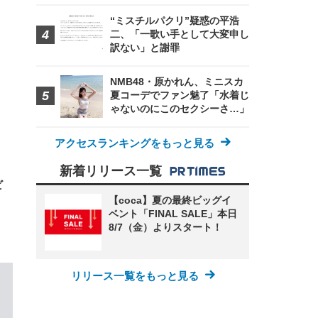
“ミスチルパクリ”疑惑の平浩
二、「一歌い手として大変申し
FHD】
ェ
ット
訳ない」と謝罪
 メ
レギ
 ゲ
ーサ
ンチ
 ガ
NMB48・原かれん、ミニスカ
 (3
回
ー)
ンパ
夏コーデでファン魅了「水着じ
高さ
ゃないのにこのセクシーさ…」
 在
アクセスランキングをもっと見る
新着リリース一覧
ビ
【coca】夏の最終ビッグイ
ベント「FINAL SALE」本日
8/7（金）よりスタート！
リリース一覧をもっと見る