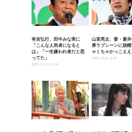
有吉弘行、田中みな実に
山里亮太、妻・蒼井
「こんな人気者になると
厚ラブシーンに脱帽
は」「一生嫌われ者だと思
ゃくちゃかっこええ
ってた」
2020.7.4(土) 8:25
2020.7.4(土) 10:04