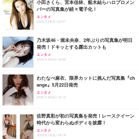
小田さくら、宮本佳林、船木結らハロプロメン
バーの写真集が続々電子化！
エンタメ
2020.5.26(火) 23:07
乃木坂46・堀未央奈、2年ぶりの写真集が明日
発売！ドキッとする露出カットも
エンタメ
2020.5.26(火) 16:02
わたなべ麻衣、限界カットに挑んだ写真集『ch
ange』5月22日発売
エンタメ
2020.5.20(水) 15:12
佐野真彩が初の写真集を発売！レースクイーン
時代から変わらぬボディを披露！
エンタメ
2020.5.12(火) 19:19