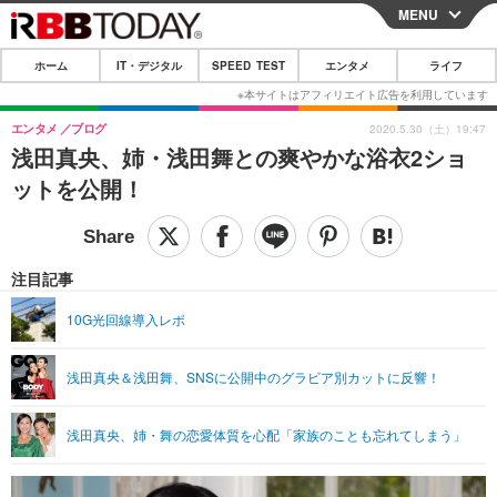
MENU
CLOSE
ホーム
IT・デジタル
SPEED TEST
エンタメ
ライフ
ホーム
IT・デジタル
エンタメ
ブログ
2020.5.30（土）19:47
浅田真央、姉・浅田舞との爽やかな浴衣2ショ
IT・デジタルTOP
スマートフォン
SPEED TEST
ットを公開！
ネタ
ガジェット・ツール
エンタメ
ショッピング
その他
エンタメTOP
映画・ドラマ
ライフ
注目記事
韓流・K-POP
韓国・芸能
ライフTOP
グルメ
リリース一覧
10G光回線導入レポ
音楽
スポーツ
ペット
ショッピング
プッシュ通知の停止方法
浅田真央＆浅田舞、SNSに公開中のグラビア別カットに反響！
グラビア
ブログ
その他
ショッピング
その他
浅田真央、姉・舞の恋愛体質を心配「家族のことも忘れてしまう」