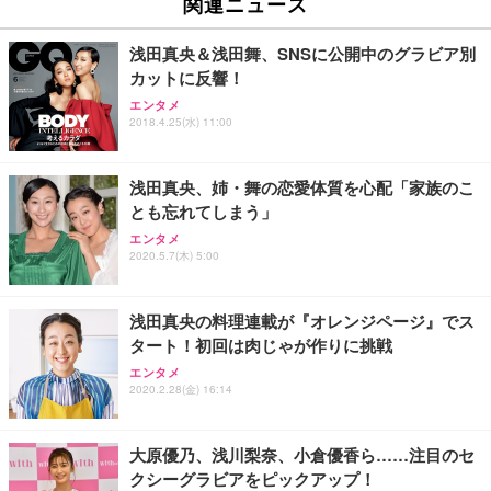
関連ニュース
イト
￥27,999
￥3,234
￥109,572
浅田真央＆浅田舞、SNSに公開中のグラビア別
カットに反響！
Sezlife オフィスチェア デスクチェア 疲れない テレ
【純正品】27"ゲーミングモニター DualSense 充電
ネオ・ルーライフ ネオ・オムツ L 中型犬用 26枚入
エンタメ
ワーク チェア 強化バックレスト 30度ロッキング機
2018.4.25(水) 11:00
フック付き（CFI-ZDM1J）
り 単品
能 人間工学 椅子 腰サポート 90度跳ね上げ式アーム
レスト 3Dヘッドレスト ハンガー付き 高反発クッシ
￥49,979
￥1,800
￥7,680
ョン PCチェア 通気性メッシュ ゲーミング/勉強/事
浅田真央、姉・舞の恋愛体質を心配「家族のこ
務用 おしゃれ パソコンチェア (ブラック)
とも忘れてしまう」
Sezlife オフィスチェア デスクチェア 疲れない テレ
【整備済み品】Dell E2724HS 27インチ 液晶モニタ
Smart Basic(スマートベーシック) 【Amazon.co.jp
エンタメ
ワーク チェア 強化バックレスト 30度ロッキング機
ー フルHD（1920×1080）VA 非光沢 HDMI/DisplayP
限定】 Smart Basic アイリスオーヤマ ペットシーツ
2020.5.7(木) 5:00
能 人間工学 椅子 腰サポート 90度跳ね上げ式アーム
ort/VGA スピーカー内蔵 高さ調整 スイベル VESA対
超厚型 お徳用 ワイド 100枚入 (x 1) (ケース販売)
レスト 3Dヘッドレスト ハンガー付き 高反発クッシ
応 ComfortView ビジネス向け
￥7,680
￥15,800
￥3,670
ョン PCチェア 通気性メッシュ ゲーミング/勉強/事
浅田真央の料理連載が『オレンジページ』でス
務用 おしゃれ パソコンチェア (ホワイト)
タート！初回は肉じゃが作りに挑戦
ANDWINT オフィスチェア デスクチェア 肘なし メ
【MiniLED/24.5inch/280Hz/FHD】GRAPHT THE S
アイリスオーヤマ ペットシーツ 超厚型 お徳用 レギ
ッシュ 通気性 ランバーサポート付き 腰サポート ガ
HOOTER Gaming Monitor 24” Essential ゲーミン
エンタメ
ュラー 200枚入【Amazon.co.jp限定】
ス圧無段階昇降 360度回転 キャスター付き コンパク
グモニター QD 24.5インチ 1ms FHD 量子ドット 残
2020.2.28(金) 16:14
ト 幅52×奥行58.5×高さ84～96cm テレワーク 在宅
像低減 (3年保証 | 輝点保証 | 日本メーカー)
￥3,731
￥4,139
￥34,980
勤務 ブラック
大原優乃、浅川梨奈、小倉優香ら……注目のセ
クシーグラビアをピックアップ！