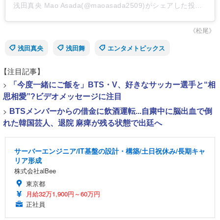
浅田真央 Mao Asada(@maoasada2509)がシェアした投稿
-
20
《松尾》
浅田真央
浅田舞
エンタメトピックス
【注目記事】
>
「今度一緒にご飯を」BTS・V、好きなサッカー選手と“相
思相愛”?ビデオメッセージに注目
>
BTSメンバーからの借金に飲酒運転...自粛中に脳出血で倒
れた韓国芸人、退院 麻痺が残る状態で出廷へ
サーバーエンジニア/IT基盤の設計・構築/土日祝休み/長期キャ
リア形成
株式会社alBee
東京都
月給32万1,900円～60万円
正社員