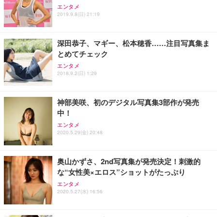
エンタメ
2019.9.8(日) 21:19
深田恭子、マギー、松本穂香……注目写真集ま
とめてチェック
エンタメ
2018.9.2(日) 1:29
神部美咲、初のデジタル写真集3部作が発売
中！
エンタメ
2020.5.29(金) 20:48
奥山かずさ、2nd写真集が発売決定！刺激的
な“女性美×エロス”ショットがたっぷり
エンタメ
2020.5.27(水) 16:56