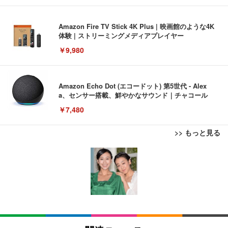
Amazon Fire TV Stick 4K Plus | 映画館のような4K
体験 | ストリーミングメディアプレイヤー
￥9,980
Amazon Echo Dot (エコードット) 第5世代 - Alex
a、センサー搭載、鮮やかなサウンド｜チャコール
￥7,480
>> もっと見る
[EdoErgo] オフィスチェア 椅子 テレワーク 疲れな
EIZO ビジネス向けプレミアムモニター | FlexScan
Amazonベーシック ペットシーツ 薄型 レギュラー 1
い 跳ね上げ式アームレスト コンパクト 約105度ロッ
EV3240X-WT | 31.5型4K UHD・USB Type-C・ホワ
回使い捨て 無香料 ホワイト 300枚
キング pc 事務椅子 360度回転 座面昇降 強化ナイロ
イト
ン樹脂ベース 通気性メッシュ 在宅ワーク H-WY01
￥3,373
￥5,699
￥105,595
(黒網+黒枠+黒足)
EIZO ビジネス向けプレミアムモニター | FlexScan
SIHOO B100 オフィスチェア／デスクチェア メッシ
Amazonベーシック ペットシーツ 厚型 ワイド 42枚
EV2740X-WT | 27.0型4K UHD・USB Type-C・ホワ
ュチェア 人間工学 疲れない ブラック
x2袋(84枚) ホワイト(吸収面:ライトブルー)