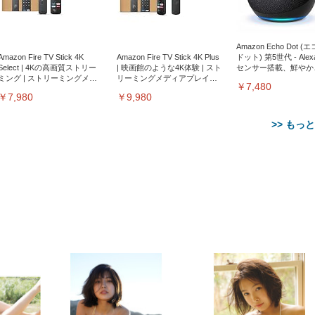
Amazon Echo Dot (
Amazon Fire TV Stick 4K
Amazon Fire TV Stick 4K Plus
ドット) 第5世代 - Ale
Select | 4Kの高画質ストリー
| 映画館のような4K体験 | スト
センサー搭載、鮮やか
ミング | ストリーミングメデ
リーミングメディアプレイヤ
サウンド｜チャコール
￥7,480
ィアプレイヤー
ー
￥7,980
￥9,980
>> もっ
【整備済み品】Dell
【MiniLED/24.5inch/280Hz/
正品】27"ゲーミングモ
ANDWINT オフィスチ
アイリスオーヤマ ペ
Sezlife オフィスチェア デスク
ネオ・ルーライフ ネオ・オム
E2724HS 27インチ 液晶モ
Sezlife オフィスチェア デスク
Smart Basic(スマートベーシ
GRAPHT THE SHOOTER
ー DualSense 充電フッ
ア デスクチェア 肘なし
シーツ 超厚型 お徳用 
チェア 疲れない テレワーク
ツ L 中型犬用 26枚入り 単品
ニター フル
チェア 疲れない テレワーク
ック) 【Amazon.co.jp限定】
Gaming Monitor 24” Essential
き（CFI-ZDM1J）
ッシュ 通気性 ランバ
ュラー 200枚入
チェア 強化バックレスト 30
HD（1920×1080）VA 非光
チェア 強化バックレスト 30度
Smart Basic アイリスオーヤマ
ーミングモニター QD 24.5イ
ポート付き 腰サポート
【Amazon.co.jp限定】
￥1,800
￥15,800
￥34,980
9,979
度ロッキング機能 人間工学 椅
沢 HDMI/DisplayPort/VGA
ロッキング機能 人間工学 椅子
ペットシーツ 超厚型 お徳用
￥4,139
￥3,731
1ms FHD 量子ドット 残像低減
ス圧無段階昇降 360度
￥7,680
￥7,680
￥3,670
子 腰サポート 90度跳ね上げ
スピーカー内蔵 高さ調整 ス
腰サポート 90度跳ね上げ式ア
ワイド 100枚入 (x 1) (ケース
年保証 | 輝点保証 | 日本メーカ
転 キャスター付き コ