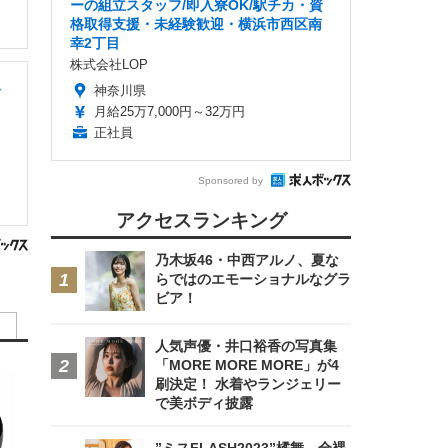
ーの組立スタッフ/即入寮OK/駅チカ・資
格取得支援・未経験歓迎・横浜市西区南
幸2丁目
株式会社LOP
キ
神奈川県
月給25万7,000円～32万円
正社員
Sponsored by
アクセスランキング
乃木坂46・中西アルノ、夏な
らではのエモーショナルなグラ
ビア！
人気声優・井口裕香の写真集
「MORE MORE MORE」が4
刷決定！ 水着やランジェリー
で美ボディ披露