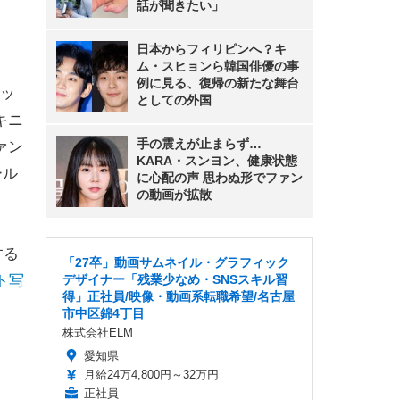
話が聞きたい」
日本からフィリピンへ？キ
ム・スヒョンら韓国俳優の事
例に見る、復帰の新たな舞台
ッ
としての外国
キニ
手の震えが止まらず…
ァン
KARA・スンヨン、健康状態
ール
に心配の声 思わぬ形でファン
の動画が拡散
する
「27卒」動画サムネイル・グラフィック
ト写
デザイナー「残業少なめ・SNSスキル習
得」正社員/映像・動画系転職希望/名古屋
市中区錦4丁目
株式会社ELM
愛知県
月給24万4,800円～32万円
正社員