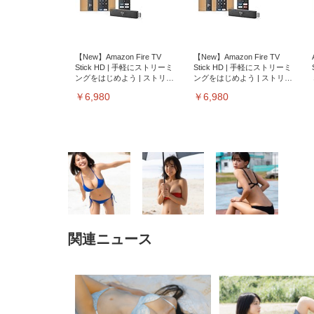
【New】Amazon Fire TV
【New】Amazon Fire TV
Stick HD | 手軽にストリーミ
Stick HD | 手軽にストリーミ
ングをはじめよう | ストリー
ングをはじめよう | ストリー
ミングメディアプレイヤー
ミングメディアプレイヤー
￥6,980
￥6,980
関連ニュース
EIZO ビジネス向けプレミア
EIZO ビジネス向けプレミア
【純
[EdoErgo] オフィスチェア 椅
Amazonベーシック ペットシ
SIHOO B100 オフィスチェア
Amazonベーシック ペットシ
ムモニター | FlexScan
ムモニター | FlexScan
ニタ
子 テレワーク 疲れない 跳ね
ーツ 薄型 レギュラー 1回使い
／デスクチェア メッシュチェ
ーツ 厚型 ワイド 42枚x2袋(84
EV3240X-WT | 31.5型4K
EV2740X-WT | 27.0型4K
ク付
上げ式アームレスト コンパク
捨て 無香料 ホワイト 300枚
ア 人間工学 疲れない ブラッ
枚) ホワイト(吸収面:ライトブ
UHD・USB Type-C・ホワイ
UHD・USB Type-C・ホワイ
ト 約105度ロッキング pc 事務
￥105,595
￥109,572
ク
ルー)
￥4
ト
ト
￥5,699
￥3,373
￥27,999
￥3,234
椅子 360度回転 座面昇降 強化