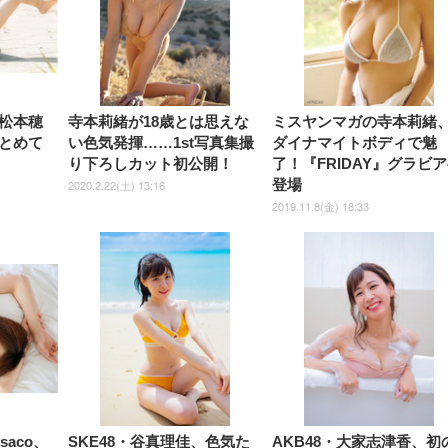
式アームレスト 3Dヘッドレス
イベル VESA対応
ームレスト 3Dヘッドレスト
販売)
クト 幅52×奥行58.5×
ト ハンガー付き 高反発クッシ
ComfortView ビジネス向け
ハンガー付き 高反発クッショ
84～96cm テレワーク
ョン PCチェア 通気性メッシ
ン PCチェア 通気性メッシュ
宅勤務 ブラック
ュ ゲーミング/勉強/事務用 お
ゲーミング/勉強/事務用 おし
しゃれ パソコンチェア (ブラ
ゃれ パソコンチェア (ホワイ
ック)
ト)
松本穂
寺本莉緒が18歳とは思えな
ミスヤンマガの寺本莉緒
とめて
い色気発揮……1st写真集撮
ダイナマイトボディで魅
り下ろしカット初公開！
了！『FRIDAY』グラビ
登場
2020.2.22(土) 13:16
2019.11.8(金) 18:33
aco、
SKE48・谷真理佳、色気た
AKB48・大家志津香、初