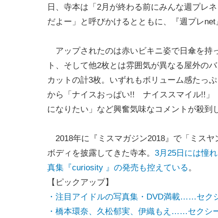
日、寺本は「2月が終わる前にみんな週プレネ
だよー」と呼びかけるとともに、『週プレne
アップされたのは赤いビキニ姿で日傘を持っ
ト、そして他2枚とは雰囲気が異なる屋外の
カットの計3枚。いずれもボリューム感たっ
から「ナイスおっぱい!! ナイススマイル!
になりたい」など興奮気味なコメントが殺到
2018年に『ミスマガジン2018』で「ミ
ボディを披露してきた寺本。
3月25日には
真集『curiosity 』の発売も控えている
。
【ピックアップ】
・注目アイドルの写真集・DVD満載……セク
・橋本環奈、久松郁実、伊織もえ……セクシ