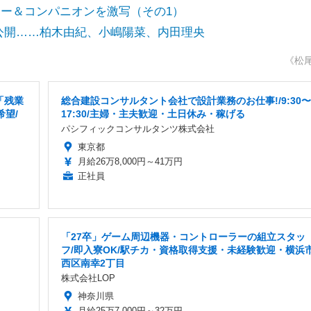
イヤー＆コンパニオンを激写（その1）
公開……柏木由紀、小嶋陽菜、内田理央
《松
「残業
総合建設コンサルタント会社で設計業務のお仕事!/9:30〜
希望/
17:30/主婦・主夫歓迎・土日休み・稼げる
パシフィックコンサルタンツ株式会社
東京都
月給26万8,000円～41万円
正社員
「27卒」ゲーム周辺機器・コントローラーの組立スタッ
フ/即入寮OK/駅チカ・資格取得支援・未経験歓迎・横浜
西区南幸2丁目
株式会社LOP
神奈川県
月給25万7,000円～32万円