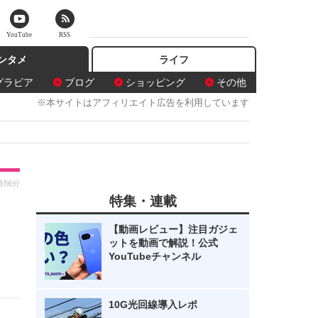
YouTube
RSS
ンタメ
ライフ
グラビア
ブログ
ショッピング
その他
※本サイトはアフィリエイト広告を利用しています
時56分
特集・連載
【動画レビュー】注目ガジェ
ットを動画で解説！公式
YouTubeチャンネル
10G光回線導入レポ