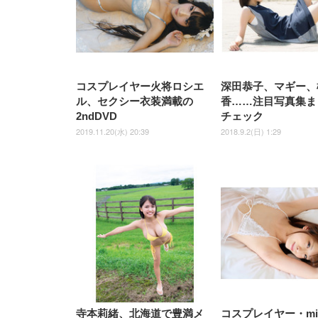
ナイロン樹脂ベース 通気性メ
ッシュ 在宅ワーク H-
WY01(黒網+黒枠+黒足)
コスプレイヤー火将ロシエ
深田恭子、マギー、
ル、セクシー衣装満載の
香……注目写真集ま
2ndDVD
チェック
2019.11.20(水) 20:39
2018.9.2(日) 1:29
寺本莉緒、北海道で豊満メ
コスプレイヤー・mis