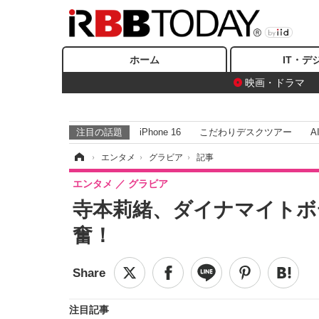
ホーム
IT・デ
映画・ドラマ
注目の話題
iPhone 16
こだわりデスクツアー
A
ホーム
›
エンタメ
›
グラビア
›
記事
エンタメ
グラビア
寺本莉緒、ダイナマイトボ
奮！
注目記事