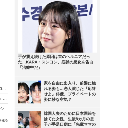
手が震え続けた原因は首のヘルニアだっ
た…KARA・スンヨン、症状の悪化を告白
「治療中だ」
家を自由に出入り、前髪に触
武田久美子、23年ぶりの写真集タイトルが『Sango』に決定！「貝殻ビキニ」の次は“サンゴNUDE”
れる姿も…恋人演じた『応答
せよ』俳優、プライベートの
元NMB48・原かれん、1st写真集『どストライク』発売！初の紐Tバックに挑戦
姿に妙な空気？
バスケ女子・すみぽん、「破壊力抜群」水着オフショットにファン悶絶
韓国人夫のために日本国籍を
捨てた女性、生後8カ月の息
を送る
子が手足口病に「先輩ママの