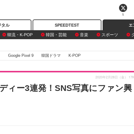
X
ジタル
SPEEDTEST
エ
韓流・K-POP
韓国・芸能
音楽
スポーツ
I
Google Pixel 9
韓国ドラマ
K-POP
2020年2月28日（金） 17
ディー3連発！SNS写真にファン興