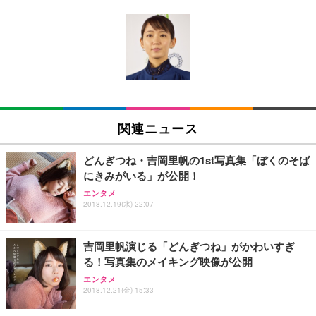
[EdoErgo] オフィスチェア 椅子 テレワーク 疲れな
EIZO ビジネス向けプレミアムモニター | FlexScan
Amazonベーシック ペットシーツ 薄型 レギュラー 1
い 跳ね上げ式アームレスト コンパクト 約105度ロッ
EV3240X-WT | 31.5型4K UHD・USB Type-C・ホワ
回使い捨て 無香料 ホワイト 300枚
キング pc 事務椅子 360度回転 座面昇降 強化ナイロ
イト
ン樹脂ベース 通気性メッシュ 在宅ワーク H-WY01
￥3,373
￥5,699
￥105,595
(黒網+黒枠+黒足)
EIZO ビジネス向けプレミアムモニター | FlexScan
SIHOO B100 オフィスチェア／デスクチェア メッシ
Amazonベーシック ペットシーツ 厚型 ワイド 42枚
EV2740X-WT | 27.0型4K UHD・USB Type-C・ホワ
ュチェア 人間工学 疲れない ブラック
x2袋(84枚) ホワイト(吸収面:ライトブルー)
関連ニュース
イト
￥27,999
￥3,234
￥109,572
どんぎつね・吉岡里帆の1st写真集「ぼくのそば
にきみがいる」が公開！
Sezlife オフィスチェア デスクチェア 疲れない テレ
【純正品】27"ゲーミングモニター DualSense 充電
ネオ・ルーライフ ネオ・オムツ L 中型犬用 26枚入
エンタメ
ワーク チェア 強化バックレスト 30度ロッキング機
2018.12.19(水) 22:07
フック付き（CFI-ZDM1J）
り 単品
能 人間工学 椅子 腰サポート 90度跳ね上げ式アーム
レスト 3Dヘッドレスト ハンガー付き 高反発クッシ
￥49,979
￥1,800
￥7,680
ョン PCチェア 通気性メッシュ ゲーミング/勉強/事
吉岡里帆演じる「どんぎつね」がかわいすぎ
務用 おしゃれ パソコンチェア (ブラック)
る！写真集のメイキング映像が公開
Sezlife オフィスチェア デスクチェア 疲れない テレ
【整備済み品】Dell E2724HS 27インチ 液晶モニタ
Smart Basic(スマートベーシック) 【Amazon.co.jp
エンタメ
ワーク チェア 強化バックレスト 30度ロッキング機
ー フルHD（1920×1080）VA 非光沢 HDMI/DisplayP
限定】 Smart Basic アイリスオーヤマ ペットシーツ
2018.12.21(金) 15:33
能 人間工学 椅子 腰サポート 90度跳ね上げ式アーム
ort/VGA スピーカー内蔵 高さ調整 スイベル VESA対
超厚型 お徳用 ワイド 100枚入 (x 1) (ケース販売)
レスト 3Dヘッドレスト ハンガー付き 高反発クッシ
応 ComfortView ビジネス向け
￥7,680
￥15,800
￥3,670