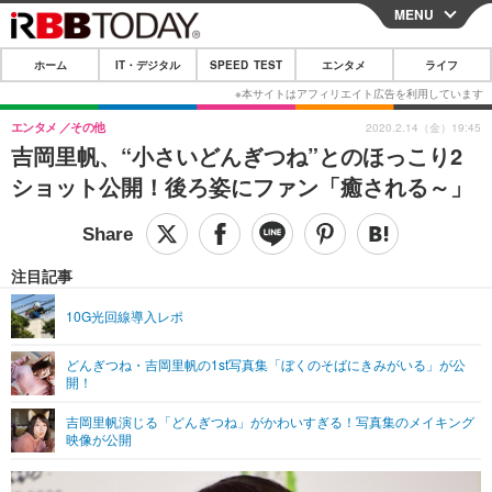
MENU
CLOSE
ホーム
IT・デジタル
SPEED TEST
エンタメ
ライフ
ホーム
IT・デジタル
エンタメ
その他
2020.2.14（金）19:45
吉岡里帆、“小さいどんぎつね”とのほっこり2
IT・デジタルTOP
スマートフォン
SPEED TEST
ショット公開！後ろ姿にファン「癒される～」
ネタ
ガジェット・ツール
エンタメ
ショッピング
その他
エンタメTOP
映画・ドラマ
ライフ
注目記事
韓流・K-POP
韓国・芸能
ライフTOP
グルメ
リリース一覧
10G光回線導入レポ
音楽
スポーツ
ペット
ショッピング
プッシュ通知の停止方法
どんぎつね・吉岡里帆の1st写真集「ぼくのそばにきみがいる」が公
開！
グラビア
ブログ
その他
吉岡里帆演じる「どんぎつね」がかわいすぎる！写真集のメイキング
ショッピング
その他
映像が公開