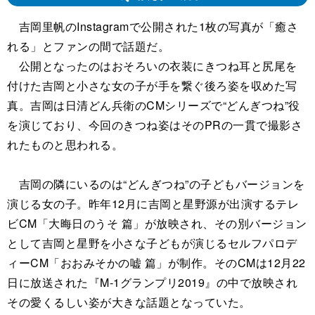
吉岡里帆のInstagramで公開された1枚の写真が「癒さ
れる」とファンの間で話題だ。
公開となったのはおそろいの衣装にきつね耳と尻尾を
付けた吉岡と小さな女の子が手を繋ぐ後ろ姿を収めた写
真。吉岡は日清どん兵衛のCMシリーズで“どんぎつね”役
を演じており、今回のきつね姿はそのPRの一貫で撮影さ
れたものと思われる。
吉岡の隣にいるのは“どんぎつね”の子どもバージョンを
演じる女の子。昨年12月に吉岡と星野源が出演するテレ
ビCM「大晦日のうそ 篇」が放映され、その別バージョン
として吉岡と星野を小さな子どもが演じるセルフパロデ
ィーCM「おおみそかの嘘 篇」が制作。そのCMは12月22
日に放送された『M-1グランプリ2019』の中で放映され
その愛くるしい姿が大きな話題となっていた。