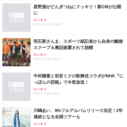
ョン PCチェア 通気性メッシュ ゲーミング/勉強/事
星野源がどんぎつねにドッキリ！新CMが公開
務用 おしゃれ パソコンチェア (ホワイト)
に
ANDWINT オフィスチェア デスクチェア 肘なし メ
【MiniLED/24.5inch/280Hz/FHD】GRAPHT THE S
アイリスオーヤマ ペットシーツ 超厚型 お徳用 レギ
ッシュ 通気性 ランバーサポート付き 腰サポート ガ
HOOTER Gaming Monitor 24” Essential ゲーミン
エンタメ
ュラー 200枚入【Amazon.co.jp限定】
ス圧無段階昇降 360度回転 キャスター付き コンパク
グモニター QD 24.5インチ 1ms FHD 量子ドット 残
2019.12.16(月) 19:33
ト 幅52×奥行58.5×高さ84～96cm テレワーク 在宅
像低減 (3年保証 | 輝点保証 | 日本メーカー)
￥3,731
￥4,139
￥34,980
勤務 ブラック
明石家さんま、スポーツ紙記者から自身の離婚
スクープ＆裏話披露されて脱帽
エンタメ
2020.2.14(金) 19:12
中村獅童と初音ミクの歌舞伎コラボがNHK『に
っぽんの芸能』で今夜放送！
エンタメ
2020.2.14(金) 18:21
川嶋あい、9thフルアルバムリリース決定！2年
連続となる全国ツアーも
エンタメ