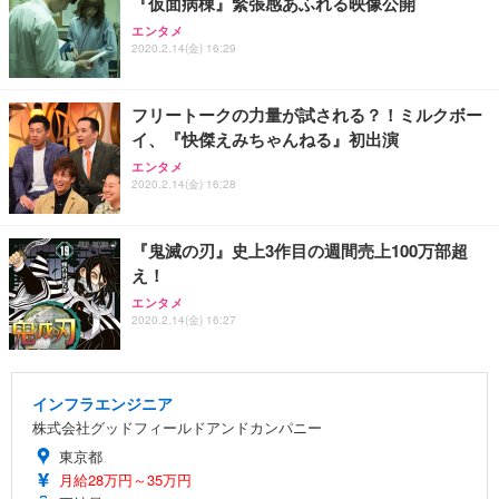
『仮面病棟』緊張感あふれる映像公開
エンタメ
2020.2.14(金) 16:29
フリートークの力量が試される？！ミルクボー
イ、『快傑えみちゃんねる』初出演
エンタメ
2020.2.14(金) 16:28
『鬼滅の刃』史上3作目の週間売上100万部超
え！
エンタメ
2020.2.14(金) 16:27
インフラエンジニア
株式会社グッドフィールドアンドカンパニー
東京都
月給28万円～35万円