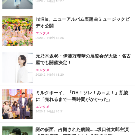
2020.2.14(金) 18:27
i☆Ris、ニューアルバム表題曲ミュージックビ
デオ公開
エンタメ
2020.2.14(金) 18:26
元乃木坂46・伊藤万理華の展覧会が大阪・名古
屋でも開催決定！
エンタメ
2020.2.14(金) 18:20
ミルクボーイ、『OH！ソレ！み～よ！』凱旋
に「売れるまで一番時間がかかった」
エンタメ
2020.2.14(金) 16:31
謎の仮面、占拠された病院......坂口健太郎主演