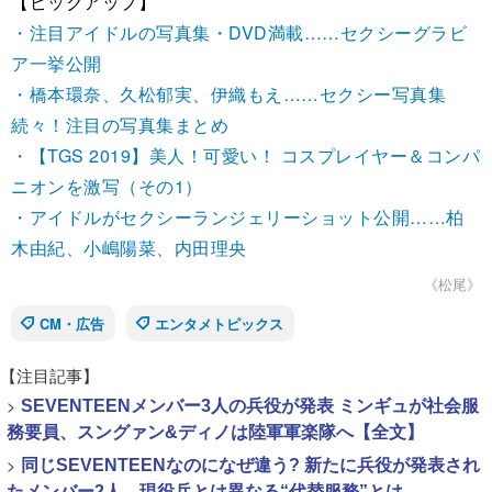
【ピックアップ】
・注目アイドルの写真集・DVD満載……セクシーグラビ
ア一挙公開
・橋本環奈、久松郁実、伊織もえ……セクシー写真集
続々！注目の写真集まとめ
・【TGS 2019】美人！可愛い！ コスプレイヤー＆コンパ
ニオンを激写（その1）
・アイドルがセクシーランジェリーショット公開……柏
木由紀、小嶋陽菜、内田理央
《松尾》
CM・広告
エンタメトピックス
【注目記事】
>
SEVENTEENメンバー3人の兵役が発表 ミンギュが社会服
務要員、スングァン&ディノは陸軍軍楽隊へ【全文】
>
同じSEVENTEENなのになぜ違う? 新たに兵役が発表され
たメンバー2人、現役兵とは異なる“代替服務”とは