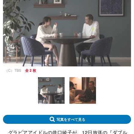
（C）TBS
全 2 枚
写真をすべて見る
グラビアアイドルの井口綾子が、12日放送の『ダブル