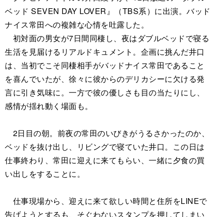
ベッド SEVEN DAY LOVER』（TBS系）に出演。バッド
ナイス常田への複雑な心情を吐露した。
初対面の男女が7日間同棲し、夜はダブルベッドで寝る
生活を見届けるリアルドキュメント。企画に挑んだ井口
は、当初でこそ同棲相手がバッドナイス常田であること
を喜んでいたが、徐々に彼からのデリカシーに欠ける発
言に引き気味に。一方で彼の優しさも目の当たりにし、
感情が揺れ動く場面も。
2日目の朝。前夜の常田のいびきがうるさかったのか、
ベッドを抜け出し、リビングで寝ていた井口。この日は
仕事終わり、常田に迎えに来てもらい、一緒に夕食の買
い出しをすることに。
仕事現場から、迎えに来て欲しい時間と住所をLINEで
告げようとするも、そぐわないスタンプを押してしまい