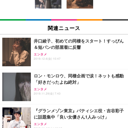
ン樹脂ベース 通気性メッシュ 在宅ワーク H-WY01
￥3,373
￥5,699
￥105,595
(黒網+黒枠+黒足)
EIZO ビジネス向けプレミアムモニター | FlexScan
SIHOO B100 オフィスチェア／デスクチェア メッシ
Amazonベーシック ペットシーツ 厚型 ワイド 42枚
EV2740X-WT | 27.0型4K UHD・USB Type-C・ホワ
ュチェア 人間工学 疲れない ブラック
x2袋(84枚) ホワイト(吸収面:ライトブルー)
関連ニュース
イト
￥27,999
￥3,234
￥109,572
井口綾子、初めての同棲をスタート！すっぴん
＆短パンの部屋着に反響
Sezlife オフィスチェア デスクチェア 疲れない テレ
【純正品】27"ゲーミングモニター DualSense 充電
ネオ・ルーライフ ネオ・オムツ L 中型犬用 26枚入
エンタメ
ワーク チェア 強化バックレスト 30度ロッキング機
2019.12.6(金) 10:47
フック付き（CFI-ZDM1J）
り 単品
能 人間工学 椅子 腰サポート 90度跳ね上げ式アーム
レスト 3Dヘッドレスト ハンガー付き 高反発クッシ
￥49,979
￥1,800
￥7,680
ョン PCチェア 通気性メッシュ ゲーミング/勉強/事
ロン・モンロウ、同棲企画で涙！ネットも感動
務用 おしゃれ パソコンチェア (ブラック)
「好きだったよね絶対」
Sezlife オフィスチェア デスクチェア 疲れない テレ
【整備済み品】Dell E2724HS 27インチ 液晶モニタ
Smart Basic(スマートベーシック) 【Amazon.co.jp
エンタメ
ワーク チェア 強化バックレスト 30度ロッキング機
ー フルHD（1920×1080）VA 非光沢 HDMI/DisplayP
限定】 Smart Basic アイリスオーヤマ ペットシーツ
2019.11.29(金) 7:43
能 人間工学 椅子 腰サポート 90度跳ね上げ式アーム
ort/VGA スピーカー内蔵 高さ調整 スイベル VESA対
超厚型 お徳用 ワイド 100枚入 (x 1) (ケース販売)
レスト 3Dヘッドレスト ハンガー付き 高反発クッシ
応 ComfortView ビジネス向け
￥7,680
￥15,800
￥3,670
ョン PCチェア 通気性メッシュ ゲーミング/勉強/事
『グランメゾン東京』パティシエ役・吉谷彩子
務用 おしゃれ パソコンチェア (ホワイト)
に話題集中「良い女優さん1人みっけ」
ANDWINT オフィスチェア デスクチェア 肘なし メ
【MiniLED/24.5inch/280Hz/FHD】GRAPHT THE S
アイリスオーヤマ ペットシーツ 超厚型 お徳用 レギ
ッシュ 通気性 ランバーサポート付き 腰サポート ガ
HOOTER Gaming Monitor 24” Essential ゲーミン
エンタメ
ュラー 200枚入【Amazon.co.jp限定】