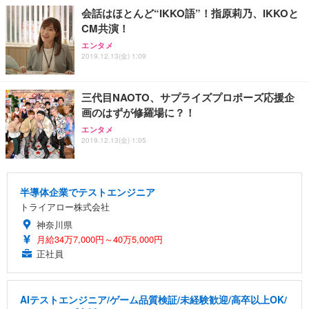
会話はほとんど“IKKO語”！指原莉乃、IKKOと
CM共演！
エンタメ
2019.12.13(金) 1:09
三代目NAOTO、サプライズプロポーズ応援企
画のはずが修羅場に？！
エンタメ
2019.12.13(金) 1:05
半導体企業でテストエンジニア
トライアロー株式会社
神奈川県
月給34万7,000円～40万5,000円
正社員
AIテストエンジニア/ゲーム品質検証/未経験歓迎/高卒以上OK/