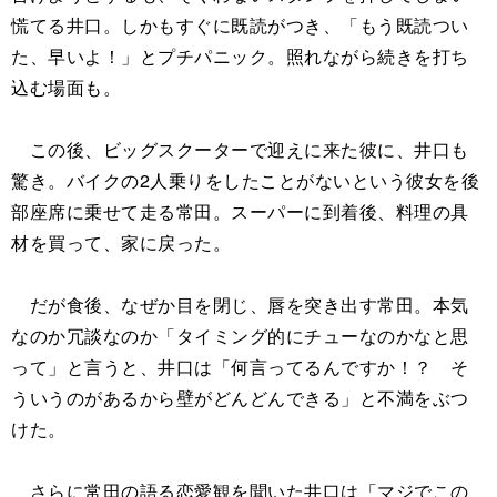
慌てる井口。しかもすぐに既読がつき、「もう既読つい
た、早いよ！」とプチパニック。照れながら続きを打ち
込む場面も。
この後、ビッグスクーターで迎えに来た彼に、井口も
驚き。バイクの2人乗りをしたことがないという彼女を後
部座席に乗せて走る常田。スーパーに到着後、料理の具
材を買って、家に戻った。
だが食後、なぜか目を閉じ、唇を突き出す常田。本気
なのか冗談なのか「タイミング的にチューなのかなと思
って」と言うと、井口は「何言ってるんですか！？ そ
ういうのがあるから壁がどんどんできる」と不満をぶつ
けた。
さらに常田の語る恋愛観を聞いた井口は「マジでこの