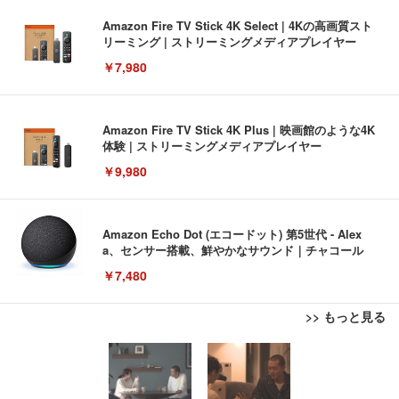
Amazon Fire TV Stick 4K Select | 4Kの高画質スト
リーミング | ストリーミングメディアプレイヤー
￥7,980
Amazon Fire TV Stick 4K Plus | 映画館のような4K
体験 | ストリーミングメディアプレイヤー
￥9,980
Amazon Echo Dot (エコードット) 第5世代 - Alex
a、センサー搭載、鮮やかなサウンド｜チャコール
￥7,480
>> もっと見る
[EdoErgo] オフィスチェア 椅子 テレワーク 疲れな
EIZO ビジネス向けプレミアムモニター | FlexScan
Amazonベーシック ペットシーツ 薄型 レギュラー 1
い 跳ね上げ式アームレスト コンパクト 約105度ロッ
EV3240X-WT | 31.5型4K UHD・USB Type-C・ホワ
回使い捨て 無香料 ホワイト 300枚
キング pc 事務椅子 360度回転 座面昇降 強化ナイロ
イト