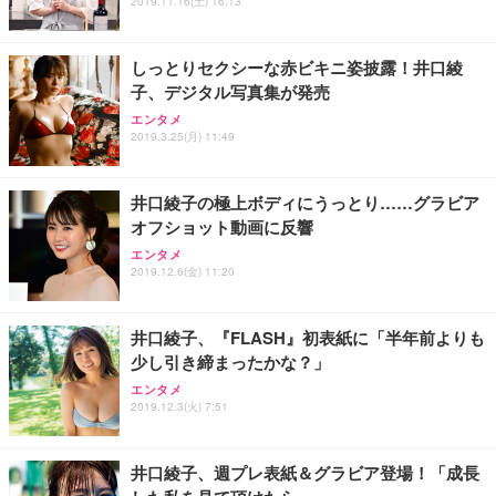
ス圧無段階昇降 360度回転 キャスター付き コンパク
グモニター QD 24.5インチ 1ms FHD 量子ドット 残
2019.11.16(土) 16:13
ト 幅52×奥行58.5×高さ84～96cm テレワーク 在宅
像低減 (3年保証 | 輝点保証 | 日本メーカー)
￥3,731
￥4,139
￥34,980
勤務 ブラック
しっとりセクシーな赤ビキニ姿披露！井口綾
子、デジタル写真集が発売
エンタメ
2019.3.25(月) 11:49
井口綾子の極上ボディにうっとり……グラビア
オフショット動画に反響
エンタメ
2019.12.6(金) 11:20
井口綾子、『FLASH』初表紙に「半年前よりも
少し引き締まったかな？」
エンタメ
2019.12.3(火) 7:51
井口綾子、週プレ表紙＆グラビア登場！「成長