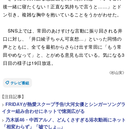
後一緒に寝たくない！正直な気持ちで言うと……」とド
ン引き。複雑な胸中を抱いていることをうかがわせた。
SNS上では、常田のあけすけな言動に振り回される井
口に対し、「井口綾子ちゃん可哀想…」といった同情の
声とともに、全てを最初からさらけ出す常田に「もう常
田やめなって」と、とがめる意見も出ている。気になる3
日目の様子は19日放送。
《杉山実》
テレビ番組
【注目記事】
>
FRIDAYが熱愛スクープ予告!大河女優とシンガーソングラ
イター組み合わせにネットで憶測広がる
>
乃木坂46・中西アルノ、どんくさすぎる浴衣動画にネット
「相変わらず」「嘘でしょ...」