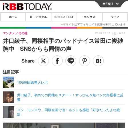
MENU
CLOSE
ホーム
IT・デジタル
SPEED TEST
エンタメ
ライフ
ホーム
IT・デジタル
エンタメ
その他
2019.12.13（金）6:15
井口綾子、同棲相手のバッドナイス常田に複雑
IT・デジタルTOP
スマートフォン
SPEED TEST
胸中 SNSからも同情の声
ネタ
ガジェット・ツール
エンタメ
ショッピング
その他
エンタメTOP
映画・ドラマ
ライフ
注目記事
韓流・K-POP
韓国・芸能
ライフTOP
グルメ
リリース一覧
10G光回線導入レポ
音楽
スポーツ
ペット
ショッピング
プッシュ通知の停止方法
井口綾子、初めての同棲をスタート！すっぴん＆短パンの部屋着に反
響
グラビア
ブログ
その他
ロン・モンロウ、同棲企画で涙！ネットも感動「好きだったよね絶
ショッピング
その他
対」