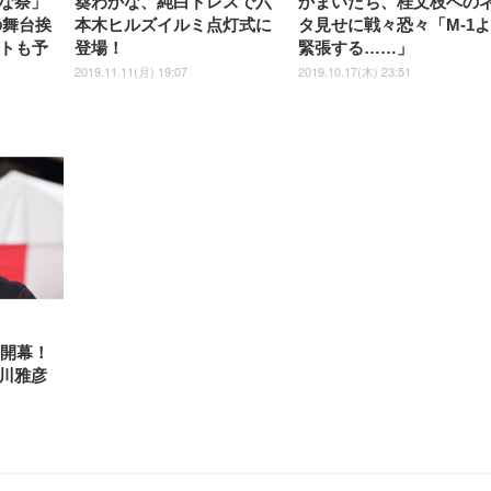
な祭」
葵わかな、純白ドレスで六
かまいたち、桂文枝への
の舞台挨
本木ヒルズイルミ点灯式に
タ見せに戦々恐々「M-1
ントも予
登場！
緊張する……」
2019.11.11(月) 19:07
2019.10.17(木) 23:51
9開幕！
川雅彦