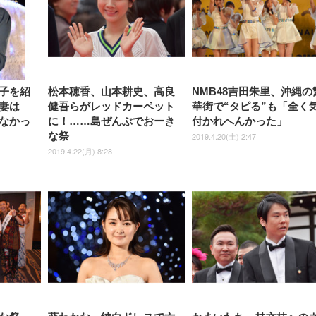
式アームレスト 3Dヘッドレス
イベル VESA対応
ームレスト 3Dヘッドレスト
販売)
クト 幅52×奥行58.5×
ト ハンガー付き 高反発クッシ
ComfortView ビジネス向け
ハンガー付き 高反発クッショ
84～96cm テレワーク
ョン PCチェア 通気性メッシ
ン PCチェア 通気性メッシュ
宅勤務 ブラック
ュ ゲーミング/勉強/事務用 お
ゲーミング/勉強/事務用 おし
しゃれ パソコンチェア (ブラ
ゃれ パソコンチェア (ホワイ
ック)
ト)
子を紹
松本穂香、山本耕史、高良
NMB48吉田朱里、沖縄の
妻は
健吾らがレッドカーペット
華街で“タピる”も「全く
なかっ
に！……島ぜんぶでおーき
付かれへんかった」
な祭
2019.4.20(土) 2:47
2019.4.22(月) 8:28