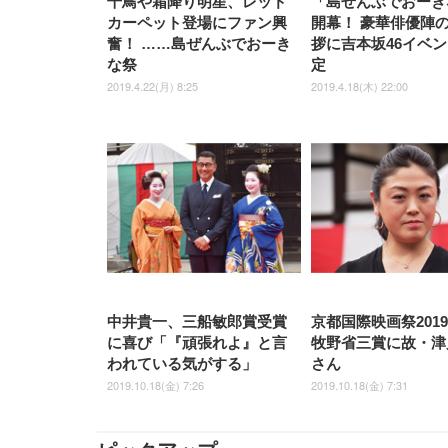
千鳥や霜降り明星、レッド
「島ぜんぶでおーき
カーペット登場にファン興
開幕！ 豪華俳優陣
奮！ ……島ぜんぶでおーき
拶に吉本坂46イベ
な祭
定
2019.4.22(月) 8:25
2019.4.18(木) 22:00
中井貴一、三船敏郎賞受賞
京都国際映画祭201
に喜び「『頑張れよ』と言
牧野省三賞に故・津
われている気がする」
さん
2019.10.18(金) 7:26
2019.10.18(金) 7:31