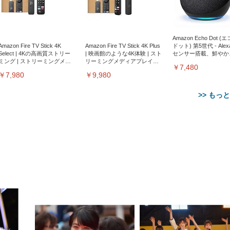
Amazon Echo Dot (
Amazon Fire TV Stick 4K
Amazon Fire TV Stick 4K Plus
ドット) 第5世代 - Ale
Select | 4Kの高画質ストリー
| 映画館のような4K体験 | スト
センサー搭載、鮮やか
ミング | ストリーミングメデ
リーミングメディアプレイヤ
サウンド｜チャコール
￥7,480
ィアプレイヤー
ー
￥7,980
￥9,980
>> もっ
【整備済み品】Dell
【MiniLED/24.5inch/280Hz/
正品】27"ゲーミングモ
ANDWINT オフィスチ
アイリスオーヤマ ペ
Sezlife オフィスチェア デスク
ネオ・ルーライフ ネオ・オム
E2724HS 27インチ 液晶モ
Sezlife オフィスチェア デスク
Smart Basic(スマートベーシ
GRAPHT THE SHOOTER
ー DualSense 充電フッ
ア デスクチェア 肘なし
シーツ 超厚型 お徳用 
チェア 疲れない テレワーク
ツ L 中型犬用 26枚入り 単品
ニター フル
チェア 疲れない テレワーク
ック) 【Amazon.co.jp限定】
Gaming Monitor 24” Essential
き（CFI-ZDM1J）
ッシュ 通気性 ランバ
ュラー 200枚入
チェア 強化バックレスト 30
HD（1920×1080）VA 非光
チェア 強化バックレスト 30度
Smart Basic アイリスオーヤマ
ーミングモニター QD 24.5イ
ポート付き 腰サポート
【Amazon.co.jp限定】
￥1,800
￥15,800
￥34,980
9,979
度ロッキング機能 人間工学 椅
沢 HDMI/DisplayPort/VGA
ロッキング機能 人間工学 椅子
ペットシーツ 超厚型 お徳用
￥4,139
￥3,731
1ms FHD 量子ドット 残像低減
ス圧無段階昇降 360度
￥7,680
￥7,680
￥3,670
子 腰サポート 90度跳ね上げ
スピーカー内蔵 高さ調整 ス
腰サポート 90度跳ね上げ式ア
ワイド 100枚入 (x 1) (ケース
年保証 | 輝点保証 | 日本メーカ
転 キャスター付き コ