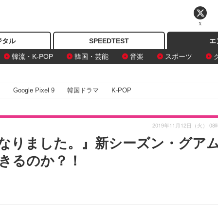
X
ジタル
SPEEDTEST
エ
韓流・K-POP
韓国・芸能
音楽
スポーツ
I
Google Pixel 9
韓国ドラマ
K-POP
2019年11月12日（火） 08
なりました。』新シーズン・グア
きるのか？！