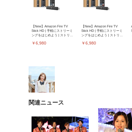
【New】Amazon Fire TV
【New】Amazon Fire TV
Stick HD | 手軽にストリーミ
Stick HD | 手軽にストリーミ
ングをはじめよう | ストリー
ングをはじめよう | ストリー
ミングメディアプレイヤー
ミングメディアプレイヤー
￥6,980
￥6,980
関連ニュース
EIZO ビジネス向けプレミア
EIZO ビジネス向けプレミア
【純
[EdoErgo] オフィスチェア 椅
Amazonベーシック ペットシ
SIHOO B100 オフィスチェア
Amazonベーシック ペットシ
ムモニター | FlexScan
ムモニター | FlexScan
ニタ
子 テレワーク 疲れない 跳ね
ーツ 薄型 レギュラー 1回使い
／デスクチェア メッシュチェ
ーツ 厚型 ワイド 42枚x2袋(84
EV3240X-WT | 31.5型4K
EV2740X-WT | 27.0型4K
ク付
上げ式アームレスト コンパク
捨て 無香料 ホワイト 300枚
ア 人間工学 疲れない ブラッ
枚) ホワイト(吸収面:ライトブ
UHD・USB Type-C・ホワイ
UHD・USB Type-C・ホワイ
ト 約105度ロッキング pc 事務
￥105,595
￥109,572
ク
ルー)
￥4
ト
ト
￥5,699
￥3,373
￥27,999
￥3,234
椅子 360度回転 座面昇降 強化