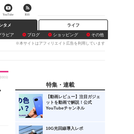
YouTube
RSS
ンタメ
ライフ
グラビア
ブログ
ショッピング
その他
※本サイトはアフィリエイト広告を利用しています
時00分
特集・連載
ム
【動画レビュー】注目ガジェ
ットを動画で解説！公式
YouTubeチャンネル
10G光回線導入レポ