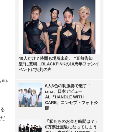
40人だけ？時間も場所未定、 “直前告知
型”に悲鳴…BLACKPINKの10周年ファンイ
ベントに批判の声
を送る
6人6色の制服姿で魅了！
izna、日本デビュー
AL『HANDLE WITH
CARE』コンセプトフォト公
開
る
だ
「私たちのお金と時間は？」
8万票は無駄になってしまう