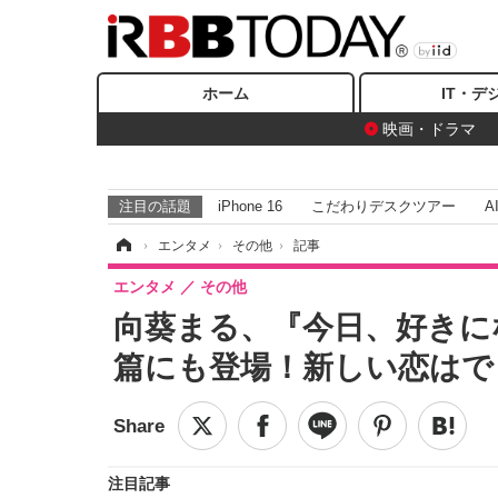
ホーム
IT・デ
映画・ドラマ
注目の話題
iPhone 16
こだわりデスクツアー
A
ホーム
›
エンタメ
›
その他
›
記事
エンタメ
その他
向葵まる、『今日、好きに
篇にも登場！新しい恋はで
注目記事