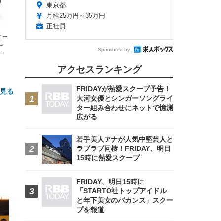
東京都
月給25万円～35万円
正社員
エコー
xa、
Sponsored by
な
アクセスランキング
FRIDAYが熱愛スクープ予告！
と見る
大河女優とシンガーソングライ
ター組み合わせにネットで憶測
広がる
若手美人アナが人気中堅芸人と
ラブラブ同棲！FRIDAY、明日
15時に熱愛スクープ
FRIDAY、明日15時に
FHD】
ェ
ット
「STARTO社トップアイドル
 メ
レギ
 ゲ
ーサ
と年下美女のバカンス」スクー
ンチ
 ガ
プを報道
 (3
回
ー)
ンパ