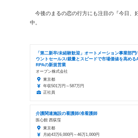
今後のまるの恋の行方にも注目の『今日、好き
中。
「第二新卒/未経験歓迎」オートメーション事業部門/
ウントセールス/裁量とスピードで市場価値を高めるA
RPAの新規営業
オープン株式会社
東京都
年収501万円～587万円
正社員
介護関連施設の看護師/准看護師
医心館 西荻窪
東京都
月給43万6,000円～46万1,000円