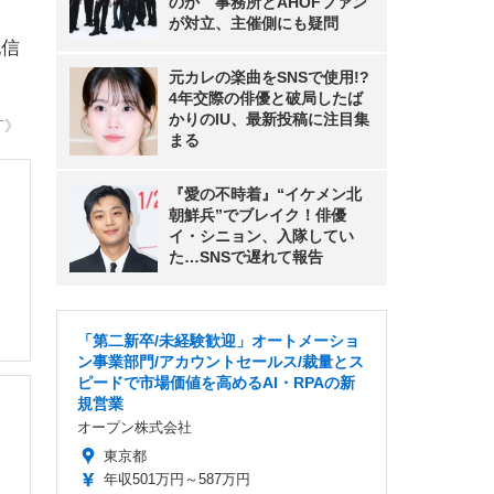
のか 事務所とAHOFファン
が対立、主催側にも疑問
配信
元カレの楽曲をSNSで使用!?
4年交際の俳優と破局したば
かりのIU、最新投稿に注目集
T》
まる
『愛の不時着』“イケメン北
朝鮮兵”でブレイク！俳優
イ・シニョン、入隊してい
た…SNSで遅れて報告
「第二新卒/未経験歓迎」オートメーショ
ン事業部門/アカウントセールス/裁量とス
ピードで市場価値を高めるAI・RPAの新
規営業
オープン株式会社
東京都
年収501万円～587万円