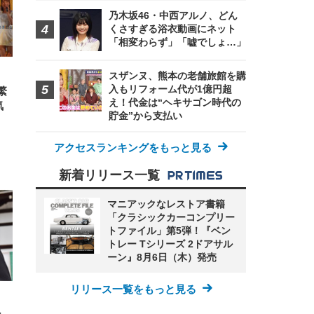
高さ
乃木坂46・中西アルノ、どん
 在
くさすぎる浴衣動画にネット
「相変わらず」「嘘でしょ…」
スザンヌ、熊本の老舗旅館を購
入もリフォーム代が1億円超
繁
え！代金は“ヘキサゴン時代の
気
貯金”から支払い
アクセスランキングをもっと見る
新着リリース一覧
マニアックなレストア書籍
「クラシックカーコンプリー
トファイル」第5弾！『ベン
トレー Tシリーズ 2ドアサル
ーン』8月6日（木）発売
リリース一覧をもっと見る