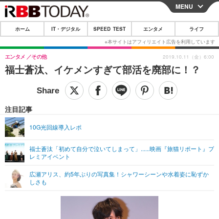
MENU
CLOSE
ホーム
IT・デジタル
SPEED TEST
エンタメ
ライフ
ホーム
IT・デジタル
エンタメ
その他
2019.10.11（金）6:00
福士蒼汰、イケメンすぎて部活を廃部に！？
IT・デジタルTOP
スマートフォン
SPEED TEST
ネタ
ガジェット・ツール
エンタメ
注目記事
ショッピング
その他
エンタメTOP
映画・ドラマ
ライフ
10G光回線導入レポ
韓流・K-POP
韓国・芸能
ライフTOP
グルメ
リリース一覧
福士蒼汰「初めて自分で泣いてしまって」......映画『旅猫リポート』プ
音楽
スポーツ
ペット
ショッピング
レミアイベント
プッシュ通知の停止方法
グラビア
ブログ
広瀬アリス、約5年ぶりの写真集！シャワーシーンや水着姿に恥ずか
その他
しさも
ショッピング
その他