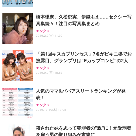
ト 幅52×奥行58.5×高さ84～96cm テレワーク 在宅
像低減 (3年保証 | 輝点保証 | 日本メーカー)
￥3,731
￥4,139
￥34,980
勤務 ブラック
橋本環奈、久松郁実、伊織もえ……セクシー写
真集続々！注目の写真集まとめ
エンタメ
2019.2.9(土) 11:00
「第1回キスカプリンセス」7名がビキニ姿でお
披露目、グランプリは“Eカップコンビ”の2人
エンタメ
2019.9.9(月) 18:53
人気のママ&パパアスリートランキングが発
表！
エンタメ
2019.10.10(木) 19:05
殺された妹を思って犯罪者の"親"に！元受刑者
を雇う男の取り組みが書籍に