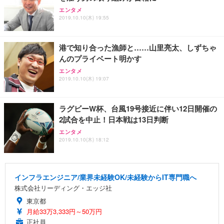
エンタメ
2019.10.10(木) 19:55
港で知り合った漁師と……山里亮太、しずちゃ
んのプライベート明かす
エンタメ
2019.10.10(木) 19:07
ラグビーW杯、台風19号接近に伴い12日開催の
2試合を中止！日本戦は13日判断
エンタメ
2019.10.10(木) 18:12
インフラエンジニア/業界未経験OK/未経験からIT専門職へ
株式会社リーディング・エッジ社
東京都
月給33万3,333円～50万円
正社員