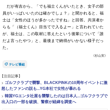
だが有吉から、「でも福士くんがいたとき、女子の部
員がいっぱいいたのは確かでしょ？」と聞かれると、福
士は「女性のほうが多かったですね」と回答。共演者か
らも「（福士くん）目当てで入るよー」と言われていた
が、福士は、この取材に答えたという後輩について「誰
だよ言ったやつ」と、最後まで納得がいかない様子だっ
た。
《杉山実》
テレビ番組
【注目記事】
>
ゴルフクラブで襲撃、BLACKPINKの10周年イベントに激
怒したファンの説も...YG本社で女性が暴れる
>
韓国YGエンタ社屋を襲撃したのは日本人...ゴルフクラブで
出入口の一部を破損、警察が経緯を調査へ