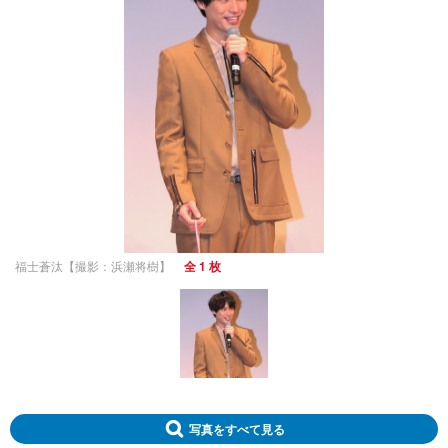
福士蒼汰【撮影：浜瀬将樹】
全 1 枚
写真をすべて見る