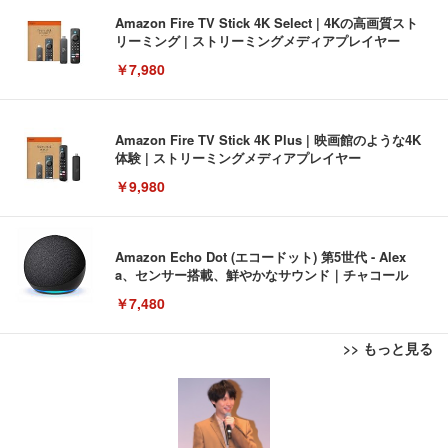
Amazon Fire TV Stick 4K Select | 4Kの高画質スト
リーミング | ストリーミングメディアプレイヤー
￥7,980
Amazon Fire TV Stick 4K Plus | 映画館のような4K
体験 | ストリーミングメディアプレイヤー
￥9,980
Amazon Echo Dot (エコードット) 第5世代 - Alex
a、センサー搭載、鮮やかなサウンド｜チャコール
￥7,480
>> もっと見る
[EdoErgo] オフィスチェア 椅子 テレワーク 疲れな
EIZO ビジネス向けプレミアムモニター | FlexScan
Amazonベーシック ペットシーツ 薄型 レギュラー 1
い 跳ね上げ式アームレスト コンパクト 約105度ロッ
EV3240X-WT | 31.5型4K UHD・USB Type-C・ホワ
回使い捨て 無香料 ホワイト 300枚
キング pc 事務椅子 360度回転 座面昇降 強化ナイロ
イト
ン樹脂ベース 通気性メッシュ 在宅ワーク H-WY01
￥3,373