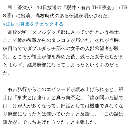
福士蒼汰が、10日放送の『櫻井・有吉 THE夜会』（TB
S系）に出演。高校時代のある伝説が明かされた。
※注目写真集をチェックする
高校の頃、ダブルダッチ部に入っていたという福士。
ここで彼の後輩からのタレコミが届いた。それが当時、
彼目当てでダブルダッチ部への女子の入部希望者が殺
到。ところが福士が部を辞めた後、残った女子たちがま
とまらず、結局廃部になってしまったというものだっ
た。
有吉弘行からこのエピソードが読み上げられると、福
士は「事実とは違う」と真っ向否定。「僕が聞いた話で
は、けが人が多くなって、部活としては機能できなくな
り廃部になったとは聞いていた」と反論し、「この話は
誰かが、でっちあげたウソだ」と主張した。