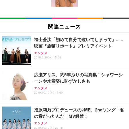
￥5,699
￥105,595
(黒網+黒枠+黒足)
EIZO ビジネス向けプレミアムモニター | FlexScan
SIHOO B100 オフィスチェア／デスクチェア メッシ
Amazonベーシック ペットシーツ 厚型 ワイド 42枚
EV2740X-WT | 27.0型4K UHD・USB Type-C・ホワ
ュチェア 人間工学 疲れない ブラック
x2袋(84枚) ホワイト(吸収面:ライトブルー)
関連ニュース
イト
￥27,999
￥3,234
￥109,572
福士蒼汰「初めて自分で泣いてしまって」......
映画『旅猫リポート』プレミアイベント
Sezlife オフィスチェア デスクチェア 疲れない テレ
【純正品】27"ゲーミングモニター DualSense 充電
ネオ・ルーライフ ネオ・オムツ L 中型犬用 26枚入
エンタメ
ワーク チェア 強化バックレスト 30度ロッキング機
2018.9.26(水) 15:08
フック付き（CFI-ZDM1J）
り 単品
能 人間工学 椅子 腰サポート 90度跳ね上げ式アーム
レスト 3Dヘッドレスト ハンガー付き 高反発クッシ
￥49,979
￥1,800
￥7,680
ョン PCチェア 通気性メッシュ ゲーミング/勉強/事
広瀬アリス、約5年ぶりの写真集！シャワーシ
務用 おしゃれ パソコンチェア (ブラック)
ーンや水着姿に恥ずかしさも
Sezlife オフィスチェア デスクチェア 疲れない テレ
【整備済み品】Dell E2724HS 27インチ 液晶モニタ
Smart Basic(スマートベーシック) 【Amazon.co.jp
エンタメ
ワーク チェア 強化バックレスト 30度ロッキング機
ー フルHD（1920×1080）VA 非光沢 HDMI/DisplayP
限定】 Smart Basic アイリスオーヤマ ペットシーツ
2019.10.10(木) 17:00
能 人間工学 椅子 腰サポート 90度跳ね上げ式アーム
ort/VGA スピーカー内蔵 高さ調整 スイベル VESA対
超厚型 お徳用 ワイド 100枚入 (x 1) (ケース販売)
レスト 3Dヘッドレスト ハンガー付き 高反発クッシ
応 ComfortView ビジネス向け
￥7,680
￥15,800
￥3,670
ョン PCチェア 通気性メッシュ ゲーミング/勉強/事
指原莉乃プロデュースの≠ME、2ndソング「君
務用 おしゃれ パソコンチェア (ホワイト)
の音だったんだ」MV解禁！
ANDWINT オフィスチェア デスクチェア 肘なし メ
【MiniLED/24.5inch/280Hz/FHD】GRAPHT THE S
アイリスオーヤマ ペットシーツ 超厚型 お徳用 レギ
ッシュ 通気性 ランバーサポート付き 腰サポート ガ
HOOTER Gaming Monitor 24” Essential ゲーミン
エンタメ
ュラー 200枚入【Amazon.co.jp限定】
ス圧無段階昇降 360度回転 キャスター付き コンパク
グモニター QD 24.5インチ 1ms FHD 量子ドット 残
2019.10.10(木) 20:18