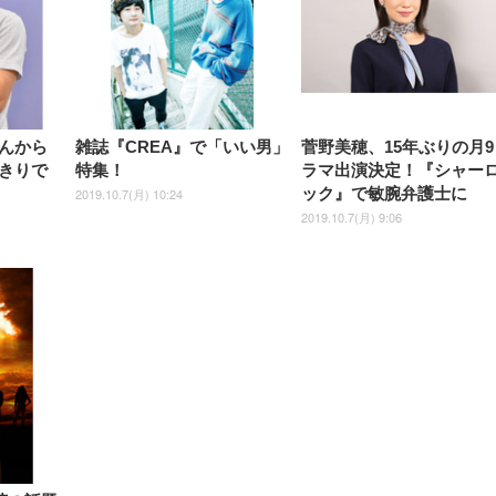
んから
雑誌『CREA』で「いい男」
菅野美穂、15年ぶりの月9
きりで
特集！
ラマ出演決定！『シャー
ック』で敏腕弁護士に
2019.10.7(月) 10:24
2019.10.7(月) 9:06