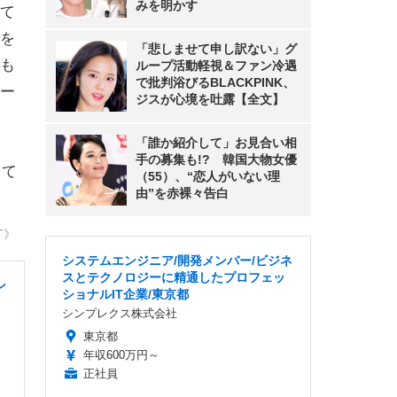
みを明かす
て
を
「悲しませて申し訳ない」グ
も
ループ活動軽視＆ファン冷遇
で批判浴びるBLACKPINK、
ー
ジスが心境を吐露【全文】
「誰か紹介して」お見合い相
手の募集も!? 韓国大物女優
って
（55）、“恋人がいない理
由”を赤裸々告白
T》
システムエンジニア/開発メンバー/ビジネ
スとテクノロジーに精通したプロフェッ
ン
ショナルIT企業/東京都
シンプレクス株式会社
東京都
年収600万円～
正社員