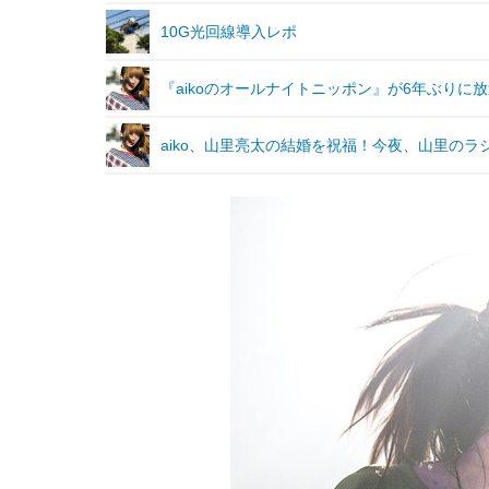
10G光回線導入レポ
『aikoのオールナイトニッポン』が6年ぶりに
aiko、山里亮太の結婚を祝福！今夜、山里のラ