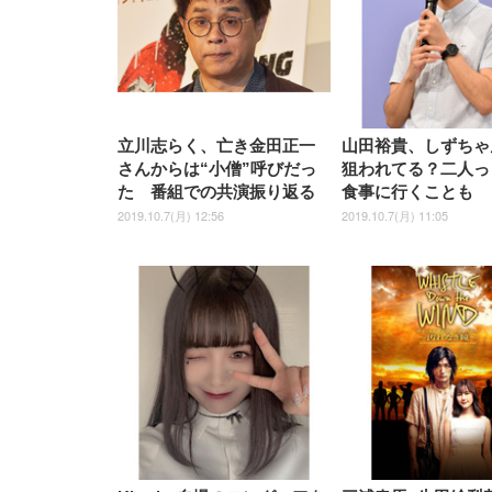
立川志らく、亡き金田正一
山田裕貴、しずちゃ
さんからは“小僧”呼びだっ
狙われてる？二人っ
た 番組での共演振り返る
食事に行くことも
2019.10.7(月) 12:56
2019.10.7(月) 11:05