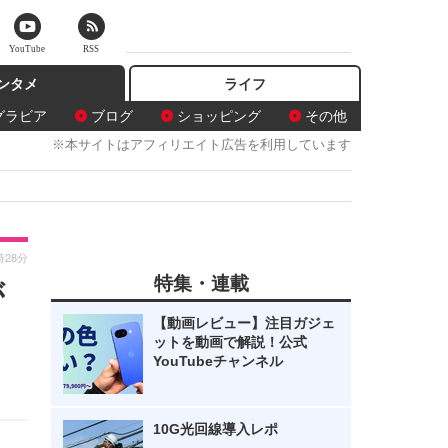
YouTube
RSS
ンタメ
ライフ
グラビア
ブログ
ショッピング
その他
※本サイトはアフィリエイト広告を利用しています
時28分
特集・連載
が
【動画レビュー】注目ガジェ
ットを動画で解説！公式
YouTubeチャンネル
10G光回線導入レポ