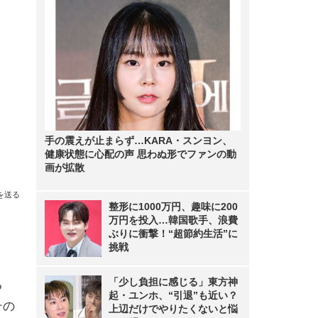
手の震えが止まらず…KARA・スンヨン、
健康状態に心配の声 思わぬ形でファンの動
画が拡散
を送る
整形に1000万円、趣味に200
万円を投入…韓国歌手、浪費
ぶりに衝撃！“超節約生活”に
挑戦
「少し負担に感じる」東方神
る
起・ユンホ、“引退”も近い？
その
上辺だけでやりたくないと悩