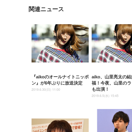
関連ニュース
EIZO ビジネス向けプレミア
EIZO ビジネス向けプレミア
【純
[EdoErgo] オフィスチェア 椅
Amazonベーシック ペットシ
SIHOO B100 オフィスチェア
Amazonベーシック ペットシ
ムモニター | FlexScan
ムモニター | FlexScan
ニタ
子 テレワーク 疲れない 跳ね
ーツ 薄型 レギュラー 1回使い
／デスクチェア メッシュチェ
ーツ 厚型 ワイド 42枚x2袋(84
EV3240X-WT | 31.5型4K
EV2740X-WT | 27.0型4K
ク付
上げ式アームレスト コンパク
捨て 無香料 ホワイト 300枚
ア 人間工学 疲れない ブラッ
枚) ホワイト(吸収面:ライトブ
UHD・USB Type-C・ホワイ
UHD・USB Type-C・ホワイ
ト 約105度ロッキング pc 事務
￥105,595
￥109,572
ク
ルー)
￥4
ト
ト
￥5,699
￥3,373
￥27,999
￥3,234
椅子 360度回転 座面昇降 強化
ナイロン樹脂ベース 通気性メ
ッシュ 在宅ワーク H-
WY01(黒網+黒枠+黒足)
『aikoのオールナイトニッポ
aiko、山里亮太の
ン』が6年ぶりに放送決定
福！今夜、山里のラ
も出演！
2019.6.30(日) 11:00
2019.6.5(水) 15:45