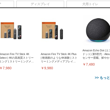
ア
ディスプレイ
犬用トイレ
Amazon Echo Dot (
Amazon Fire TV Stick 4K
Amazon Fire TV Stick 4K Plus
ドット) 第5世代 - Ale
Select | 4Kの高画質ストリー
| 映画館のような4K体験 | スト
センサー搭載、鮮やか
ミング | ストリーミングメデ
リーミングメディアプレイヤ
サウンド｜チャコール
￥7,480
ィアプレイヤー
ー
￥7,980
￥9,980
>> もっ