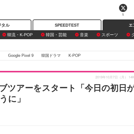
X
ジタル
SPEEDTEST
エ
韓流・K-POP
韓国・芸能
音楽
スポーツ
I
Google Pixel 9
韓国ドラマ
K-POP
2019年10月7日（月） 14
ライブツアーをスタート「今日の初日
うに」