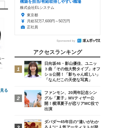
構築を担当/有給取得しやすい職場
株式会社ELシステム
東京都
月給32万7,600円～50万円
正社員
Sponsored by
アクセスランキング
エコー
xa、
日向坂46・影山優佳、ユニッ
な
ト曲「その他大勢タイプ」オフ
ショ公開！「影ちゃん眩しい」
「なんだこの天使な写真」
と見る
ファンモン、20周年記念シン
グル「夏子」MVティザー公
開！横澤夏子が恋リアMC役で
出演
ダバダ〜45年目の“違いがわか
る人”に人気アーティストが登