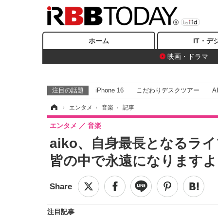
ホーム
IT・デ
映画・ドラマ
注目の話題
iPhone 16
こだわりデスクツアー
A
ホーム
›
エンタメ
›
音楽
›
記事
エンタメ
音楽
aiko、自身最長となる
皆の中で永遠になりますよ
注目記事