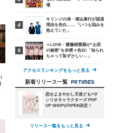
場
FHD】
ェ
ット
キリンジの弟・堀込泰行が脱退
 メ
レギ
理由を告白……「いつも悩みを
 ゲ
ーサ
ンチ
 ガ
抱えていた」
 (3
回
ー)
ンパ
高さ
＝LOVE・齋藤樹愛羅が“お尻
 在
の秘密”を赤裸々告白!「知られ
ちゃって恥ずかしい…」
アクセスランキングをもっと見る
！
新着リリース一覧
田
ト
恋せよまやかし天使ども×サ
ンリオキャラクターズ POP
UP SHOPがOPEN決定！
リリース一覧をもっと見る