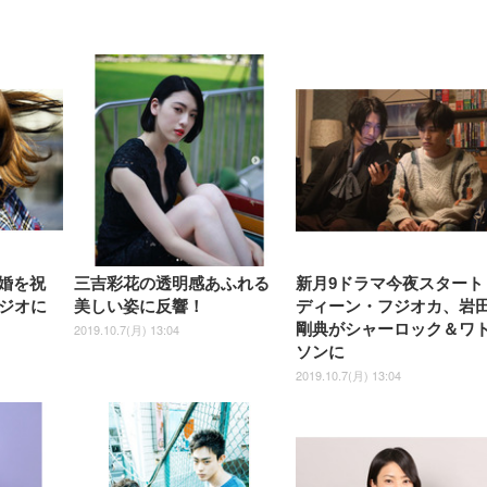
【整備済み品】Dell
【MiniLED/24.5inch/280Hz/
正品】27"ゲーミングモ
ANDWINT オフィスチ
アイリスオーヤマ ペ
Sezlife オフィスチェア デスク
ネオ・ルーライフ ネオ・オム
E2724HS 27インチ 液晶モ
Sezlife オフィスチェア デスク
Smart Basic(スマートベーシ
GRAPHT THE SHOOTER
ー DualSense 充電フッ
ア デスクチェア 肘なし
シーツ 超厚型 お徳用 
チェア 疲れない テレワーク
ツ L 中型犬用 26枚入り 単品
ニター フル
チェア 疲れない テレワーク
ック) 【Amazon.co.jp限定】
Gaming Monitor 24” Essential
き（CFI-ZDM1J）
ッシュ 通気性 ランバ
ュラー 200枚入
チェア 強化バックレスト 30
HD（1920×1080）VA 非光
チェア 強化バックレスト 30度
Smart Basic アイリスオーヤマ
ーミングモニター QD 24.5イ
ポート付き 腰サポート
【Amazon.co.jp限定】
￥1,800
￥15,800
￥34,980
9,979
度ロッキング機能 人間工学 椅
沢 HDMI/DisplayPort/VGA
ロッキング機能 人間工学 椅子
ペットシーツ 超厚型 お徳用
￥4,139
￥3,731
1ms FHD 量子ドット 残像低減
ス圧無段階昇降 360度
￥7,680
￥7,680
￥3,670
子 腰サポート 90度跳ね上げ
スピーカー内蔵 高さ調整 ス
腰サポート 90度跳ね上げ式ア
ワイド 100枚入 (x 1) (ケース
年保証 | 輝点保証 | 日本メーカ
転 キャスター付き コ
式アームレスト 3Dヘッドレス
イベル VESA対応
ームレスト 3Dヘッドレスト
販売)
クト 幅52×奥行58.5×
ト ハンガー付き 高反発クッシ
ComfortView ビジネス向け
ハンガー付き 高反発クッショ
84～96cm テレワーク
ョン PCチェア 通気性メッシ
ン PCチェア 通気性メッシュ
宅勤務 ブラック
ュ ゲーミング/勉強/事務用 お
ゲーミング/勉強/事務用 おし
しゃれ パソコンチェア (ブラ
ゃれ パソコンチェア (ホワイ
ック)
ト)
結婚を祝
三吉彩花の透明感あふれる
新月9ドラマ今夜スタート
ジオに
美しい姿に反響！
ディーン・フジオカ、岩
剛典がシャーロック＆ワ
2019.10.7(月) 13:04
ソンに
2019.10.7(月) 13:04