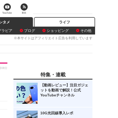
YouTube
RSS
ンタメ
ライフ
グラビア
ブログ
ショッピング
その他
※本サイトはアフィリエイト広告を利用しています
時08分
特集・連載
【動画レビュー】注目ガジェ
ットを動画で解説！公式
YouTubeチャンネル
10G光回線導入レポ