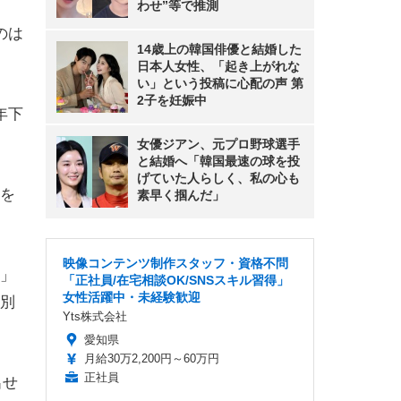
わせ”等で推測
のは
14歳上の韓国俳優と結婚した
日本人女性、「起き上がれな
い」という投稿に心配の声 第
2子を妊娠中
年下
女優ジアン、元プロ野球選手
と結婚へ「韓国最速の球を投
げていた人らしく、私の心も
を
素早く掴んだ」
映像コンテンツ制作スタッフ・資格不問
」
「正社員/在宅相談OK/SNSスキル習得」
女性活躍中・未経験歓迎
別
Yts株式会社
。
愛知県
月給30万2,200円～60万円
正社員
出せ