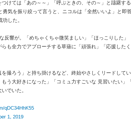
をつけては「あの～～」「呼ぶときの、その～」と躊躇する
」と勇気を振り絞って言うと、ニコルは「全然いいよ」と即
成功した。
きな反響が。「めちゃくちゃ微笑ましい」「ほっこりした」
がらも全力でアプローチする草薙に「頑張れ」「応援したく
を撮ろう」と持ち掛けるなど、終始やさしくリードしてい
、もう大好きになった」「コミュ力すごいな 見習いたい」
次いでいた。
.com/qDC34HhK55
er 1, 2019