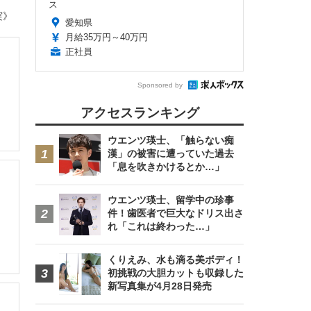
ス
実》
愛知県
月給35万円～40万円
正社員
Sponsored by
アクセスランキング
ウエンツ瑛士、「触らない痴
漢」の被害に遭っていた過去
「息を吹きかけるとか…」
ウエンツ瑛士、留学中の珍事
件！歯医者で巨大なドリス出さ
れ「これは終わった…」
くりえみ、水も滴る美ボディ！
初挑戦の大胆カットも収録した
新写真集が4月28日発売