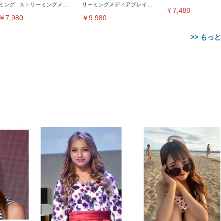
ミング | ストリーミングメデ
リーミングメディアプレイヤ
サウンド｜チャコール
￥7,480
ィアプレイヤー
ー
￥7,980
￥9,980
>> もっ
【整備済み品】Dell
【MiniLED/24.5inch/280Hz/
正品】27"ゲーミングモ
ANDWINT オフィスチ
アイリスオーヤマ ペ
Sezlife オフィスチェア デスク
ネオ・ルーライフ ネオ・オム
E2724HS 27インチ 液晶モ
Sezlife オフィスチェア デスク
Smart Basic(スマートベーシ
GRAPHT THE SHOOTER
ー DualSense 充電フッ
ア デスクチェア 肘なし
シーツ 超厚型 お徳用 
チェア 疲れない テレワーク
ツ L 中型犬用 26枚入り 単品
ニター フル
チェア 疲れない テレワーク
ック) 【Amazon.co.jp限定】
Gaming Monitor 24” Essential
き（CFI-ZDM1J）
ッシュ 通気性 ランバ
ュラー 200枚入
チェア 強化バックレスト 30
HD（1920×1080）VA 非光
チェア 強化バックレスト 30度
Smart Basic アイリスオーヤマ
ーミングモニター QD 24.5イ
ポート付き 腰サポート
【Amazon.co.jp限定】
￥1,800
￥15,800
￥34,980
9,979
度ロッキング機能 人間工学 椅
沢 HDMI/DisplayPort/VGA
ロッキング機能 人間工学 椅子
ペットシーツ 超厚型 お徳用
￥4,139
￥3,731
1ms FHD 量子ドット 残像低減
ス圧無段階昇降 360度
￥7,680
￥7,680
￥3,670
子 腰サポート 90度跳ね上げ
スピーカー内蔵 高さ調整 ス
腰サポート 90度跳ね上げ式ア
ワイド 100枚入 (x 1) (ケース
年保証 | 輝点保証 | 日本メーカ
転 キャスター付き コ
式アームレスト 3Dヘッドレス
イベル VESA対応
ームレスト 3Dヘッドレスト
販売)
クト 幅52×奥行58.5×
ト ハンガー付き 高反発クッシ
ComfortView ビジネス向け
ハンガー付き 高反発クッショ
84～96cm テレワーク
ョン PCチェア 通気性メッシ
ン PCチェア 通気性メッシュ
宅勤務 ブラック
ュ ゲーミング/勉強/事務用 お
ゲーミング/勉強/事務用 おし
しゃれ パソコンチェア (ブラ
ゃれ パソコンチェア (ホワイ
ック)
ト)