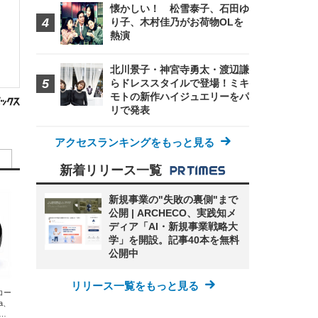
懐かしい！ 松雪泰子、石田ゆ
り子、木村佳乃がお荷物OLを
熱演
北川景子・神宮寺勇太・渡辺謙
らドレススタイルで登場！ミキ
モトの新作ハイジュエリーをパ
リで発表
アクセスランキングをもっと見る
新着リリース一覧
新規事業の"失敗の裏側"まで
公開 | ARCHECO、実践知メ
ディア「AI・新規事業戦略大
学」を開設。記事40本を無料
公開中
リリース一覧をもっと見る
エコー
xa、
な