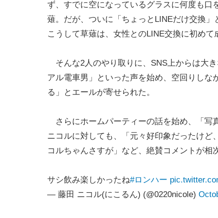
ず、すでに空になっているグラスに何度も口
薙。だが、ついに「ちょっとLINEだけ交換
こうして草薙は、女性とのLINE交換に初めて
そんな2人のやり取りに、SNS上からは大
アル電車男」といった声を始め、空回りしな
る」とエールが寄せられた。
さらにホームパーティーの話を始め、「写真
ニコルに対しても、「元々好印象だったけど
コルちゃんさすが」など、絶賛コメントが相
サシ飲み楽しかったね
#ロンハー
pic.twitter
— 藤田 ニコル(にこるん) (@0220nicole)
Octob