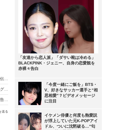
「友達から恋人派」「ダサい靴は冷める」
BLACKPINK・ジェニー、自身の恋愛観を
赤裸々告白
ノンスタ井上、妻から思わぬ不満！意外にモテる伝説に黄信号
「今度一緒にご飯を」BTS・
超とき宣・菅田愛貴、スタジオで突然号泣「他のグループを下げる風潮にイライラしちゃう」
V、好きなサッカー選手と“相
思相愛”？ビデオメッセージ
原田知世、芸能界入りのきっかけとなった俳優を告白「“会いたい”って思って」
に注目
を送る
イケメン俳優と何度も熱愛説
が浮上していた元K-POPアイ
ドル、ついに沈黙破る…“匂