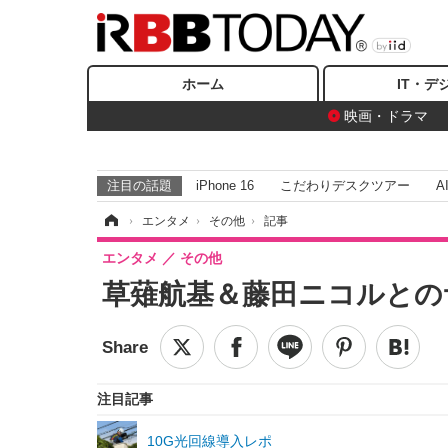
ホーム
IT・デ
映画・ドラマ
注目の話題
iPhone 16
こだわりデスクツアー
A
ホーム
›
エンタメ
›
その他
›
記事
エンタメ
その他
草薙航基＆藤田ニコルとの
注目記事
10G光回線導入レポ