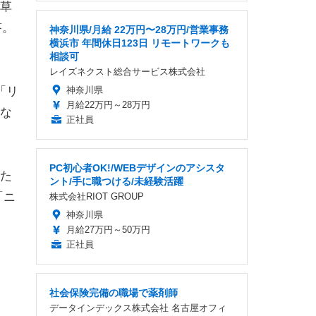
草
答。
神奈川県/月給 22万円〜28万円/営業事務
横浜市 年間休日123日 リモートワークも
相談可
レイズネクスト総合サービス株式会社
「リ
神奈川県
月給22万円～28万円
な
正社員
PC初心者OK!/WEBデザインのアシスタ
た
ント/手に職つける/未経験活躍
「ニ
株式会社RIOT GROUP
神奈川県
月給27万円～50万円
正社員
社会保険完備の職場で薬剤師
データインデックス株式会社 名古屋オフィ