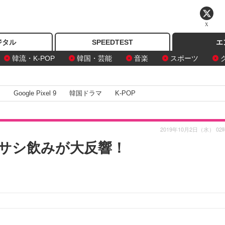
X
ジタル
SPEEDTEST
エ
韓流・K-POP
韓国・芸能
音楽
スポーツ
I
Google Pixel 9
韓国ドラマ
K-POP
2019年10月2日（水） 02
サシ飲みが大反響！