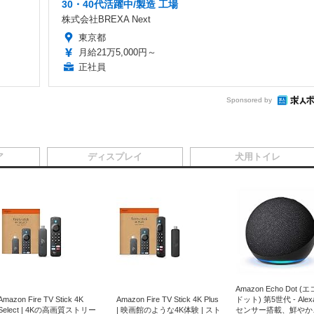
30・40代活躍中/製造 工場
株式会社BREXA Next
東京都
月給21万5,000円～
正社員
Sponsored by
ア
ディスプレイ
犬用トイレ
Amazon Echo Dot (
Amazon Fire TV Stick 4K
Amazon Fire TV Stick 4K Plus
ドット) 第5世代 - Ale
Select | 4Kの高画質ストリー
| 映画館のような4K体験 | スト
センサー搭載、鮮やか