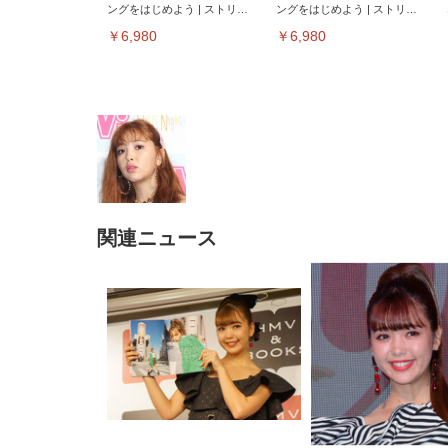
ングをはじめよう | ストリー
ングをはじめよう | ストリー
ミングメディアプレイヤー
ミングメディアプレイヤー
￥6,980
￥6,980
関連ニュース
EIZO ビジネス向けプレミア
EIZO ビジネス向けプレミア
【純
[EdoErgo] オフィスチェア 椅
Amazonベーシック ペットシ
SIHOO B100 オフィスチェア
Amazonベーシック ペットシ
ムモニター | FlexScan
ムモニター | FlexScan
ニタ
子 テレワーク 疲れない 跳ね
ーツ 薄型 レギュラー 1回使い
／デスクチェア メッシュチェ
ーツ 厚型 ワイド 42枚x2袋(84
EV3240X-WT | 31.5型4K
EV2740X-WT | 27.0型4K
ク付
上げ式アームレスト コンパク
捨て 無香料 ホワイト 300枚
ア 人間工学 疲れない ブラッ
枚) ホワイト(吸収面:ライトブ
UHD・USB Type-C・ホワイ
UHD・USB Type-C・ホワイ
ト 約105度ロッキング pc 事務
￥105,595
￥109,572
ク
ルー)
￥4
ト
ト
￥5,699
￥3,373
￥27,999
￥3,234
椅子 360度回転 座面昇降 強化
ナイロン樹脂ベース 通気性メ
ッシュ 在宅ワーク H-
WY01(黒網+黒枠+黒足)