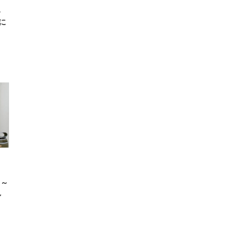
ト
に
ト～
し