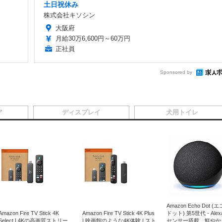
土日祝休み
株式会社キソシン
大阪府
月給30万6,600円～60万円
正社員
Sponsored by
ア
ディスプレイ
犬用トイレ
Amazon Echo Dot (
Amazon Fire TV Stick 4K
Amazon Fire TV Stick 4K Plus
ドット) 第5世代 - Ale
Select | 4Kの高画質ストリー
| 映画館のような4K体験 | スト
センサー搭載、鮮やか