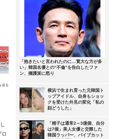
「抱きたいと言われたのに…寛大な方が多
い」韓国名優との“不倫”を告白したファ
ン、擁護派に怒り
を送る
横浜で生まれ育った元韓国ト
ップアイドル、自身もショッ
クを受けた外見の変化「私の
顔どうした」
「精子は通常2～3億個、自分
し
は7個」美人女優と交際した
プロ
韓国ラッパー、パイプカット