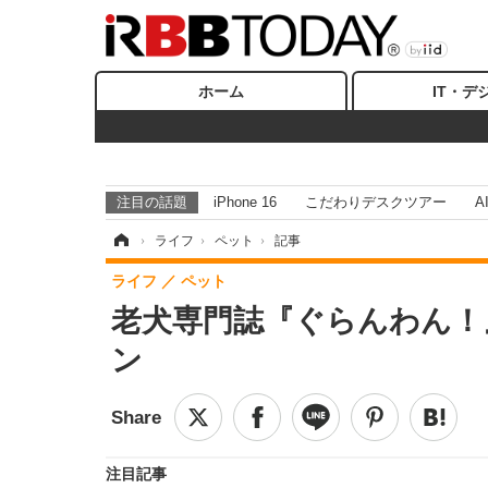
ホーム
IT・デ
注目の話題
iPhone 16
こだわりデスクツアー
A
ホーム
›
ライフ
›
ペット
›
記事
ライフ
ペット
老犬専門誌『ぐらんわん！
ン
注目記事