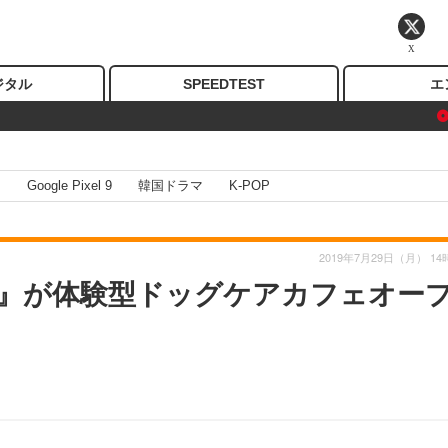
X
ジタル
SPEEDTEST
エ
I
Google Pixel 9
韓国ドラマ
K-POP
2019年7月29日（月） 14
』が体験型ドッグケアカフェオー