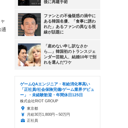
後に再建手術
ファンとの不倫疑惑の渦中に
キャ
ある韓国名優、「食事に誘わ
れた」あるファンの異なる視
の通
線が話題に
「産めない申し訳なさか
ら…」韓国初のトランスジェ
ンダー芸能人、結婚10年で別
れを選んだワケ
ゲームQAエンジニア・有給消化率高い
「正社員/社会保険完備/ゲーム業界デビュ
ー」・未経験歓迎・年間休日125日
株式会社RIOT GROUP
東京都
月給30万1,800円～50万円
正社員