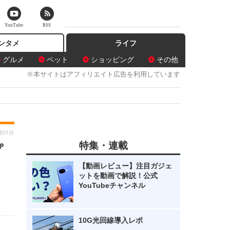
YouTube
RSS
ンタメ
ライフ
グルメ
ペット
ショッピング
その他
※本サイトはアフィリエイト広告を利用しています
時01分
特集・連載
プ
【動画レビュー】注目ガジェ
ットを動画で解説！公式
YouTubeチャンネル
10G光回線導入レポ