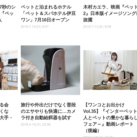
7秒のシ
ペットと泊まれるホテル
木村カエラ、映画『ペッ
映画『ペッ
「ペット＆スパホテル伊豆
2』日本版イメージソング
入
ワン」7月16日オープン
抜擢
2019.7.14(日) 9:07
2019.7.11(木) 9:09
る会
旅行や外出だけでなく普段
【ワンコとお出かけ
くな
のエサやりも快適に…カメ
Vol.35】『インターペッ
大手・
ラ付き自動給餌器を試す
人とペットの豊かな暮ら
フェア～』動画レポート
2019.4.15(月) 23:39
（後編）
2019.4.10(水) 15:06