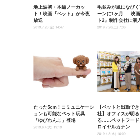
地上波初・本編ノーカッ
毛並みが風になびく
ト！映画『ペット』が今夜
ーンに1ヶ月......
放送
ト2』制作会社に潜
2019.7.26(金) 14:47
2019.7.20(土) 7:36
たった5cm！コミュニケーシ
【ペットと出勤でき
ョンも可能なペット玩具
社】オフィスが明る
「ゆびわんこ」登場
る……ペットフード
ロイヤルカナン
2019.6.4(火) 19:19
2019.4.3(水) 16:00