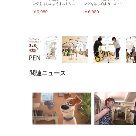
ングをはじめよう | ストリー
ングをはじめよう | ストリー
ミングメディアプレイヤー
ミングメディアプレイヤー
￥6,980
￥6,980
関連ニュース
EIZO ビジネス向けプレミア
EIZO ビジネス向けプレミア
【純
[EdoErgo] オフィスチェア 椅
Amazonベーシック ペットシ
SIHOO B100 オフィスチェア
Amazonベーシック ペットシ
ムモニター | FlexScan
ムモニター | FlexScan
ニタ
子 テレワーク 疲れない 跳ね
ーツ 薄型 レギュラー 1回使い
／デスクチェア メッシュチェ
ーツ 厚型 ワイド 42枚x2袋(84
EV3240X-WT | 31.5型4K
EV2740X-WT | 27.0型4K
ク付
上げ式アームレスト コンパク
捨て 無香料 ホワイト 300枚
ア 人間工学 疲れない ブラッ
枚) ホワイト(吸収面:ライトブ
UHD・USB Type-C・ホワイ
UHD・USB Type-C・ホワイ
ト 約105度ロッキング pc 事務
￥105,595
￥109,572
ク
ルー)
￥4
ト
ト
￥5,699
￥3,373
￥27,999
￥3,234
椅子 360度回転 座面昇降 強化
ナイロン樹脂ベース 通気性メ
ッシュ 在宅ワーク H-
WY01(黒網+黒枠+黒足)