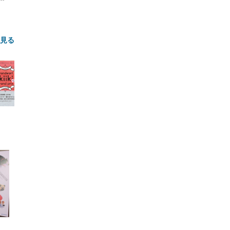
と見る
FHD】
ェ
ット
 メ
レギ
 ゲ
ーサ
ンチ
 ガ
 (3
回
ー)
ンパ
高さ
 在