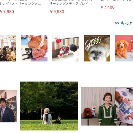
ミング | ストリーミングメデ
リーミングメディアプレイヤ
サウンド｜チャコール
￥7,480
ィアプレイヤー
ー
￥7,980
￥9,980
>> もっ
【整備済み品】Dell
【MiniLED/24.5inch/280Hz/
正品】27"ゲーミングモ
ANDWINT オフィスチ
アイリスオーヤマ ペ
Sezlife オフィスチェア デスク
ネオ・ルーライフ ネオ・オム
E2724HS 27インチ 液晶モ
Sezlife オフィスチェア デスク
Smart Basic(スマートベーシ
GRAPHT THE SHOOTER
ー DualSense 充電フッ
ア デスクチェア 肘なし
シーツ 超厚型 お徳用 
チェア 疲れない テレワーク
ツ L 中型犬用 26枚入り 単品
ニター フル
チェア 疲れない テレワーク
ック) 【Amazon.co.jp限定】
Gaming Monitor 24” Essential
き（CFI-ZDM1J）
ッシュ 通気性 ランバ
ュラー 200枚入
チェア 強化バックレスト 30
HD（1920×1080）VA 非光
チェア 強化バックレスト 30度
Smart Basic アイリスオーヤマ
ーミングモニター QD 24.5イ
ポート付き 腰サポート
【Amazon.co.jp限定】
￥1,800
￥15,800
￥34,980
9,979
度ロッキング機能 人間工学 椅
沢 HDMI/DisplayPort/VGA
ロッキング機能 人間工学 椅子
ペットシーツ 超厚型 お徳用
￥4,139
￥3,731
1ms FHD 量子ドット 残像低減
ス圧無段階昇降 360度
￥7,680
￥7,680
￥3,670
子 腰サポート 90度跳ね上げ
スピーカー内蔵 高さ調整 ス
腰サポート 90度跳ね上げ式ア
ワイド 100枚入 (x 1) (ケース
年保証 | 輝点保証 | 日本メーカ
転 キャスター付き コ
式アームレスト 3Dヘッドレス
イベル VESA対応
ームレスト 3Dヘッドレスト
販売)
クト 幅52×奥行58.5×
ト ハンガー付き 高反発クッシ
ComfortView ビジネス向け
ハンガー付き 高反発クッショ
84～96cm テレワーク
ョン PCチェア 通気性メッシ
ン PCチェア 通気性メッシュ
宅勤務 ブラック
ュ ゲーミング/勉強/事務用 お
ゲーミング/勉強/事務用 おし
しゃれ パソコンチェア (ブラ
ゃれ パソコンチェア (ホワイ
ック)
ト)