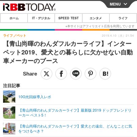
MENU
CLOSE
ホーム
IT・デジタル
SPEED TEST
エンタメ
ライフ
ホーム
IT・デジタル
ライフ
ペット
2019.4.10（水）21:54
【青山尚暉のわんダフルカーライフ】インター
IT・デジタルTOP
スマートフォン
SPEED TEST
ペット2019、愛犬との暮らしに欠かせない自動
ネタ
ガジェット・ツール
車メーカーのブース
エンタメ
ショッピング
その他
エンタメTOP
映画・ドラマ
ライフ
韓流・K-POP
韓国・芸能
注目記事
ライフTOP
グルメ
リリース一覧
音楽
スポーツ
10G光回線導入レポ
ペット
ショッピング
プッシュ通知の停止方法
グラビア
ブログ
その他
【青山尚暉のわんダフルカーライフ】最新版 2019 ドッグフレンドリ
ーカー ベスト5！
ショッピング
その他
【青山尚暉のわんダフルカーライフ】愛犬との遠出、どんなことに気
をつけるべき？