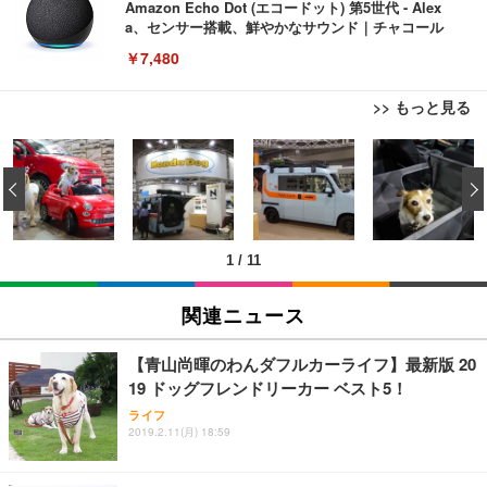
Amazon Echo Dot (エコードット) 第5世代 - Alex
a、センサー搭載、鮮やかなサウンド｜チャコール
￥7,480
>> もっと見る
[EdoErgo] オフィスチェア 椅子 テレワーク 疲れな
EIZO ビジネス向けプレミアムモニター | FlexScan
Amazonベーシック ペットシーツ 薄型 レギュラー 1
い 跳ね上げ式アームレスト コンパクト 約105度ロッ
EV3240X-WT | 31.5型4K UHD・USB Type-C・ホワ
‹
回使い捨て 無香料 ホワイト 300枚
キング pc 事務椅子 360度回転 座面昇降 強化ナイロ
イト
ン樹脂ベース 通気性メッシュ 在宅ワーク H-WY01
￥3,373
￥5,699
￥105,595
(黒網+黒枠+黒足)
1
/
11
EIZO ビジネス向けプレミアムモニター | FlexScan
SIHOO B100 オフィスチェア／デスクチェア メッシ
Amazonベーシック ペットシーツ 厚型 ワイド 42枚
EV2740X-WT | 27.0型4K UHD・USB Type-C・ホワ
ュチェア 人間工学 疲れない ブラック
x2袋(84枚) ホワイト(吸収面:ライトブルー)
関連ニュース
イト
￥27,999
￥3,234
￥109,572
【青山尚暉のわんダフルカーライフ】最新版 20
19 ドッグフレンドリーカー ベスト5！
Sezlife オフィスチェア デスクチェア 疲れない テレ
【純正品】27"ゲーミングモニター DualSense 充電
ネオ・ルーライフ ネオ・オムツ L 中型犬用 26枚入
ライフ
ワーク チェア 強化バックレスト 30度ロッキング機
2019.2.11(月) 18:59
フック付き（CFI-ZDM1J）
り 単品
能 人間工学 椅子 腰サポート 90度跳ね上げ式アーム
レスト 3Dヘッドレスト ハンガー付き 高反発クッシ
￥49,979
￥1,800
￥7,680
ョン PCチェア 通気性メッシュ ゲーミング/勉強/事