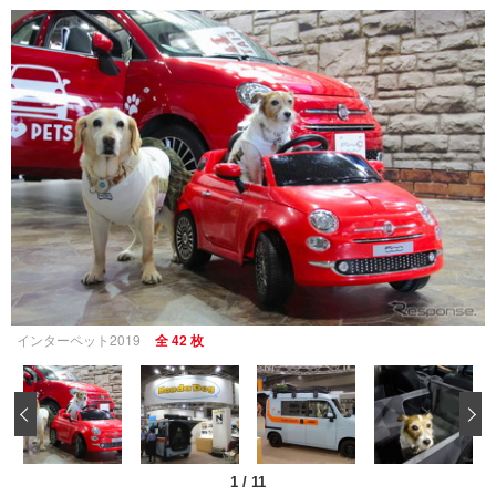
インターペット2019
全 42 枚
‹
1
/
11